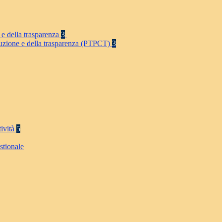
 e della trasparenza
3
rruzione e della trasparenza (PTPCT)
3
tività
5
stionale