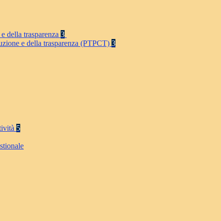
 e della trasparenza
3
rruzione e della trasparenza (PTPCT)
3
tività
5
stionale