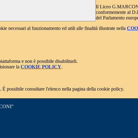
Il Liceo G.MARCO
conformemente al D.lg
del Parlamento europe
kie necessari al funzionamento ed utili alle finalità illustrate nella
COO
attaforma e non è possibile disabilitarli.
isionare la
COOKIE POLICY
.
 È possibile consultare l'elenco nella pagina della cookie policy.
CONI”