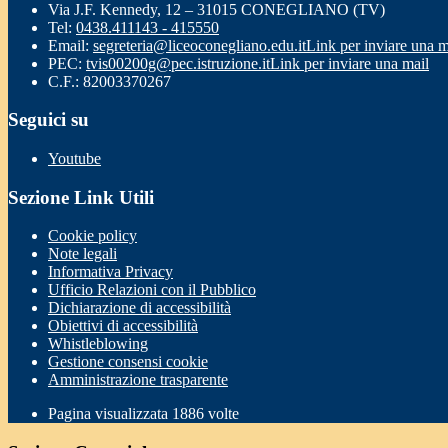
Via J.F. Kennedy, 12 – 31015 CONEGLIANO (TV)
Tel:
0438.411143 - 415550
Email:
segreteria@liceoconegliano.edu.it
Link per inviare una m
PEC:
tvis00200g@pec.istruzione.it
Link per inviare una mail
C.F.: 82003370267
Seguici su
Youtube
Sezione Link Utili
Cookie policy
Note legali
Informativa Privacy
Ufficio Relazioni con il Pubblico
Dichiarazione di accessibilità
Obiettivi di accessibilità
Whistleblowing
Gestione consensi cookie
Amministrazione trasparente
Pagina visualizzata
1886
volte