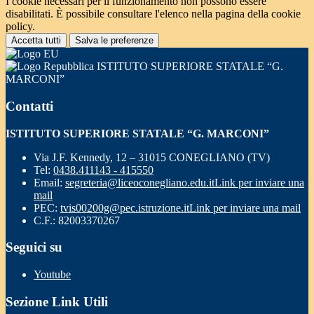
I cookie necessari per il funzionamento non possono essere
disabilitati. È possibile consultare l'elenco nella pagina della cookie
policy.
Accetta tutti
Salva le preferenze
ISTITUTO SUPERIORE STATALE “G.
MARCONI”
Contatti
ISTITUTO SUPERIORE STATALE “G. MARCONI”
Via J.F. Kennedy, 12 – 31015 CONEGLIANO (TV)
Tel:
0438.411143 - 415550
Email:
segreteria@liceoconegliano.edu.it
Link per inviare una
mail
PEC:
tvis00200g@pec.istruzione.it
Link per inviare una mail
C.F.: 82003370267
Seguici su
Youtube
Sezione Link Utili