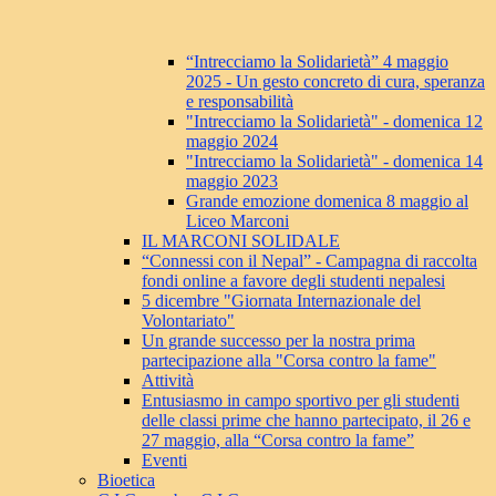
“Intrecciamo la Solidarietà” 4 maggio
2025 - Un gesto concreto di cura, speranza
e responsabilità
"Intrecciamo la Solidarietà" - domenica 12
maggio 2024
"Intrecciamo la Solidarietà" - domenica 14
maggio 2023
Grande emozione domenica 8 maggio al
Liceo Marconi
IL MARCONI SOLIDALE
“Connessi con il Nepal” - Campagna di raccolta
fondi online a favore degli studenti nepalesi
5 dicembre "Giornata Internazionale del
Volontariato"
Un grande successo per la nostra prima
partecipazione alla "Corsa contro la fame"
Attività
Entusiasmo in campo sportivo per gli studenti
delle classi prime che hanno partecipato, il 26 e
27 maggio, alla “Corsa contro la fame”
Eventi
Bioetica