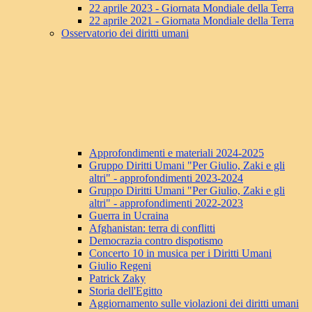
22 aprile 2023 - Giornata Mondiale della Terra
22 aprile 2021 - Giornata Mondiale della Terra
Osservatorio dei diritti umani
Approfondimenti e materiali 2024-2025
Gruppo Diritti Umani "Per Giulio, Zaki e gli
altri" - approfondimenti 2023-2024
Gruppo Diritti Umani "Per Giulio, Zaki e gli
altri" - approfondimenti 2022-2023
Guerra in Ucraina
Afghanistan: terra di conflitti
Democrazia contro dispotismo
Concerto 10 in musica per i Diritti Umani
Giulio Regeni
Patrick Zaky
Storia dell'Egitto
Aggiornamento sulle violazioni dei diritti umani