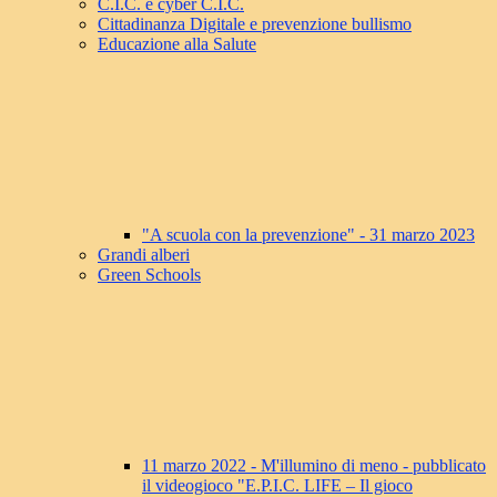
C.I.C. e cyber C.I.C.
Cittadinanza Digitale e prevenzione bullismo
Educazione alla Salute
"A scuola con la prevenzione" - 31 marzo 2023
Grandi alberi
Green Schools
11 marzo 2022 - M'illumino di meno - pubblicato
il videogioco "E.P.I.C. LIFE – Il gioco