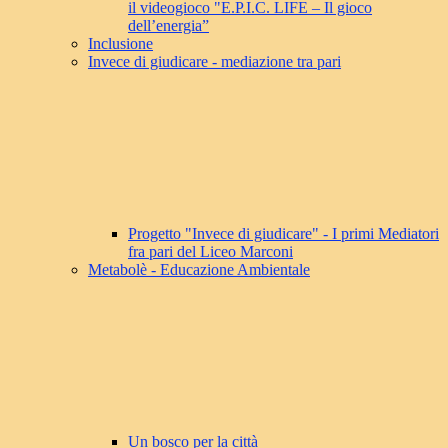
il videogioco "E.P.I.C. LIFE – Il gioco
dell’energia”
Inclusione
Invece di giudicare - mediazione tra pari
Progetto "Invece di giudicare" - I primi Mediatori
fra pari del Liceo Marconi
Metabolè - Educazione Ambientale
Un bosco per la città