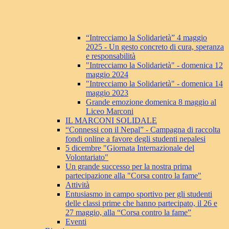
“Intrecciamo la Solidarietà” 4 maggio
2025 - Un gesto concreto di cura, speranza
e responsabilità
"Intrecciamo la Solidarietà" - domenica 12
maggio 2024
"Intrecciamo la Solidarietà" - domenica 14
maggio 2023
Grande emozione domenica 8 maggio al
Liceo Marconi
IL MARCONI SOLIDALE
“Connessi con il Nepal” - Campagna di raccolta
fondi online a favore degli studenti nepalesi
5 dicembre "Giornata Internazionale del
Volontariato"
Un grande successo per la nostra prima
partecipazione alla "Corsa contro la fame"
Attività
Entusiasmo in campo sportivo per gli studenti
delle classi prime che hanno partecipato, il 26 e
27 maggio, alla “Corsa contro la fame”
Eventi