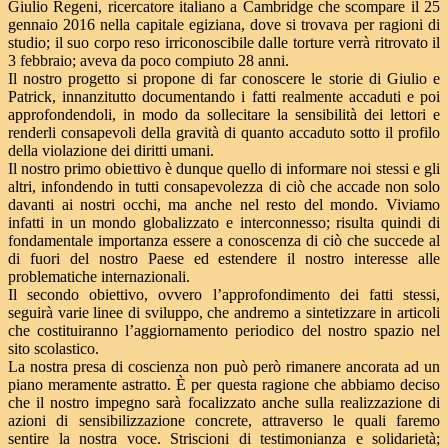
Giulio Regeni, ricercatore italiano a Cambridge che scompare il 25
gennaio 2016 nella capitale egiziana, dove si trovava per ragioni di
studio; il suo corpo reso irriconoscibile dalle torture verrà ritrovato il
3 febbraio; aveva da poco compiuto 28 anni.
Il nostro progetto si propone di far conoscere le storie di Giulio e
Patrick, innanzitutto documentando i fatti realmente accaduti e poi
approfondendoli, in modo da sollecitare la sensibilità dei lettori e
renderli consapevoli della gravità di quanto accaduto sotto il profilo
della violazione dei diritti umani.
Il nostro primo obiettivo è dunque quello di informare noi stessi e gli
altri, infondendo in tutti consapevolezza di ciò che accade non solo
davanti ai nostri occhi, ma anche nel resto del mondo. Viviamo
infatti in un mondo globalizzato e interconnesso; risulta quindi di
fondamentale importanza essere a conoscenza di ciò che succede al
di fuori del nostro Paese ed estendere il nostro interesse alle
problematiche internazionali.
Il secondo obiettivo, ovvero l’approfondimento dei fatti stessi,
seguirà varie linee di sviluppo, che andremo a sintetizzare in articoli
che costituiranno l’aggiornamento periodico del nostro spazio nel
sito scolastico.
La nostra presa di coscienza non può però rimanere ancorata ad un
piano meramente astratto. È per questa ragione che abbiamo deciso
che il nostro impegno sarà focalizzato anche sulla realizzazione di
azioni di sensibilizzazione concrete, attraverso le quali faremo
sentire la nostra voce. Striscioni di testimonianza e solidarietà;