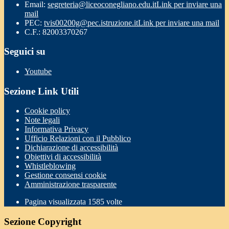
Email:
segreteria@liceoconegliano.edu.it
Link per inviare una
mail
PEC:
tvis00200g@pec.istruzione.it
Link per inviare una mail
C.F.: 82003370267
Seguici su
Youtube
Sezione Link Utili
Cookie policy
Note legali
Informativa Privacy
Ufficio Relazioni con il Pubblico
Dichiarazione di accessibilità
Obiettivi di accessibilità
Whistleblowing
Gestione consensi cookie
Amministrazione trasparente
Pagina visualizzata
1585
volte
Sezione Copyright