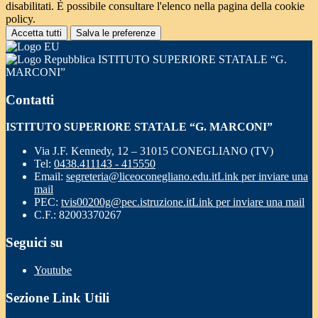
disabilitati. È possibile consultare l'elenco nella pagina della cookie
policy.
Accetta tutti
Salva le preferenze
ISTITUTO SUPERIORE STATALE “G.
MARCONI”
Contatti
ISTITUTO SUPERIORE STATALE “G. MARCONI”
Via J.F. Kennedy, 12 – 31015 CONEGLIANO (TV)
Tel:
0438.411143 - 415550
Email:
segreteria@liceoconegliano.edu.it
Link per inviare una
mail
PEC:
tvis00200g@pec.istruzione.it
Link per inviare una mail
C.F.: 82003370267
Seguici su
Youtube
Sezione Link Utili