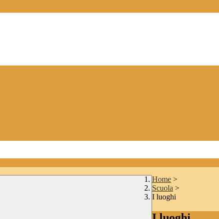
Home
>
Scuola
>
I luoghi
I luoghi