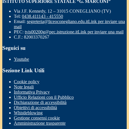
ISTITUTO SUPERIORE STATALE “G. MARCONI”
Via J.F. Kennedy, 12 – 31015 CONEGLIANO (TV)
Tel:
0438.411143 - 415550
Email:
segreteria@liceoconegliano.edu.it
Link per inviare una
mail
PEC:
tvis00200g@pec.istruzione.it
Link per inviare una mail
C.F.: 82003370267
Seguici su
Youtube
Sezione Link Utili
Cookie policy
Note legali
Informativa Privacy
Ufficio Relazioni con il Pubblico
Dichiarazione di accessibilità
Obiettivi di accessibilità
Whistleblowing
Gestione consensi cookie
Amministrazione trasparente