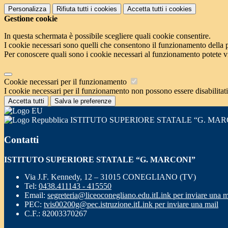
Personalizza
Rifiuta tutti
i cookies
Accetta tutti
i cookies
Gestione cookie
In questa schermata è possibile scegliere quali cookie consentire.
I cookie necessari sono quelli che consentono il funzionamento della pi
Per conoscere quali sono i cookie necessari al funzionamento potete v
Cookie necessari per il funzionamento
I cookie necessari per il funzionamento non possono essere disabilitati.
Accetta tutti
Salva le preferenze
ISTITUTO SUPERIORE STATALE “G. MAR
Contatti
ISTITUTO SUPERIORE STATALE “G. MARCONI”
Via J.F. Kennedy, 12 – 31015 CONEGLIANO (TV)
Tel:
0438.411143 - 415550
Email:
segreteria@liceoconegliano.edu.it
Link per inviare una m
PEC:
tvis00200g@pec.istruzione.it
Link per inviare una mail
C.F.: 82003370267