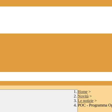
Home
>
Novità
>
Le notizie
>
POC - Programma Op