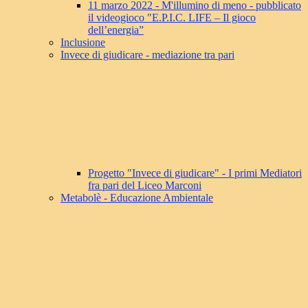
11 marzo 2022 - M'illumino di meno - pubblicato
il videogioco "E.P.I.C. LIFE – Il gioco
dell’energia”
Inclusione
Invece di giudicare - mediazione tra pari
Progetto "Invece di giudicare" - I primi Mediatori
fra pari del Liceo Marconi
Metabolè - Educazione Ambientale