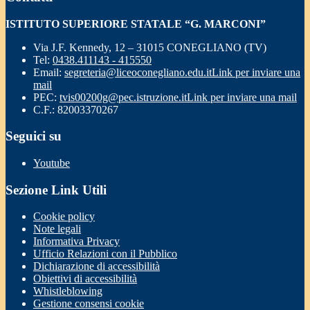
ISTITUTO SUPERIORE STATALE “G. MARCONI”
Via J.F. Kennedy, 12 – 31015 CONEGLIANO (TV)
Tel:
0438.411143 - 415550
Email:
segreteria@liceoconegliano.edu.it
Link per inviare una
mail
PEC:
tvis00200g@pec.istruzione.it
Link per inviare una mail
C.F.: 82003370267
Seguici su
Youtube
Sezione Link Utili
Cookie policy
Note legali
Informativa Privacy
Ufficio Relazioni con il Pubblico
Dichiarazione di accessibilità
Obiettivi di accessibilità
Whistleblowing
Gestione consensi cookie