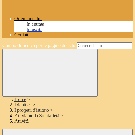
Orientamento
In entrata
In uscita
Contatti
Campo di ricerca per le pagine del sito
Home
>
Didattica
>
I progetti d'istituto
>
Attiviamo la Solidarietà
>
Attività