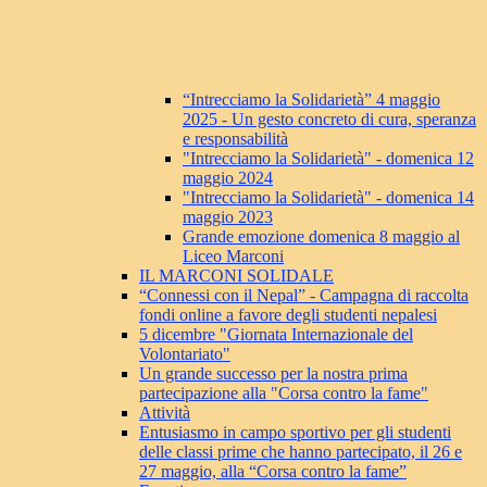
“Intrecciamo la Solidarietà” 4 maggio
2025 - Un gesto concreto di cura, speranza
e responsabilità
"Intrecciamo la Solidarietà" - domenica 12
maggio 2024
"Intrecciamo la Solidarietà" - domenica 14
maggio 2023
Grande emozione domenica 8 maggio al
Liceo Marconi
IL MARCONI SOLIDALE
“Connessi con il Nepal” - Campagna di raccolta
fondi online a favore degli studenti nepalesi
5 dicembre "Giornata Internazionale del
Volontariato"
Un grande successo per la nostra prima
partecipazione alla "Corsa contro la fame"
Attività
Entusiasmo in campo sportivo per gli studenti
delle classi prime che hanno partecipato, il 26 e
27 maggio, alla “Corsa contro la fame”