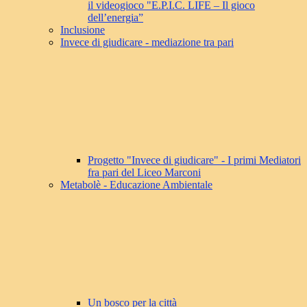
il videogioco "E.P.I.C. LIFE – Il gioco
dell’energia”
Inclusione
Invece di giudicare - mediazione tra pari
Progetto "Invece di giudicare" - I primi Mediatori
fra pari del Liceo Marconi
Metabolè - Educazione Ambientale
Un bosco per la città