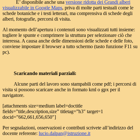
E’ disponibile anche una
versione ridotta dei Grandi alberi
visualizzabile in Google Maps
, priva di molte parti testuali come le
schede botaniche e i testi letterari, ma comprensiva di schede degli
alberi, fotografie, percorsi di visita.
Al momento dell’apertura i contenuti sono visualizzati tutti insieme:
togliere le spunte e comprimere la struttura per selezionare ciò che
interessa. A causa anche delle dimensioni delle schede e delle foto,
conviene impostare il browser a tutto schermo (tasto funzione F11 su
pc).
Scaricando materiali parziali:
Alcune parti del lavoro sono stampabili come pdf; i percorsi di
visita si possono scaricare anche in formato kml o gpx per il
navigatore.
[attachments size=medium label=doctitle
fields=”title,description,size” titletag=”h3″ target=1
docid=”662,661,656,650″]
Per segnalazioni, osservazioni e contributi scrivete all’indirizzo del
docente referente:
lucio.dalpan@istruzione.it