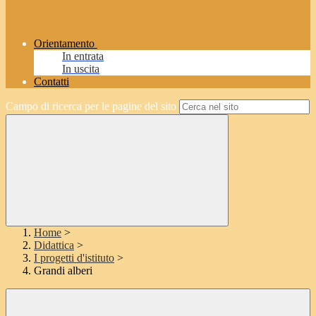
Orientamento
In entrata
In uscita
Contatti
Campo di ricerca per le pagine del sito
Home
>
Didattica
>
I progetti d'istituto
>
Grandi alberi