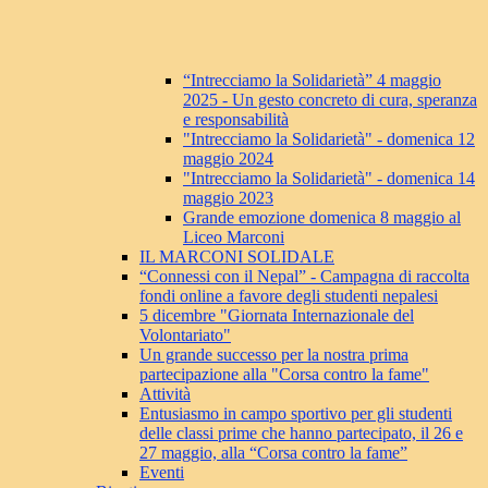
“Intrecciamo la Solidarietà” 4 maggio
2025 - Un gesto concreto di cura, speranza
e responsabilità
"Intrecciamo la Solidarietà" - domenica 12
maggio 2024
"Intrecciamo la Solidarietà" - domenica 14
maggio 2023
Grande emozione domenica 8 maggio al
Liceo Marconi
IL MARCONI SOLIDALE
“Connessi con il Nepal” - Campagna di raccolta
fondi online a favore degli studenti nepalesi
5 dicembre "Giornata Internazionale del
Volontariato"
Un grande successo per la nostra prima
partecipazione alla "Corsa contro la fame"
Attività
Entusiasmo in campo sportivo per gli studenti
delle classi prime che hanno partecipato, il 26 e
27 maggio, alla “Corsa contro la fame”
Eventi