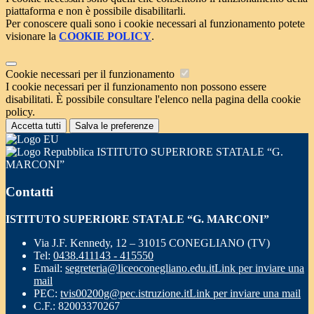
piattaforma e non è possibile disabilitarli.
Per conoscere quali sono i cookie necessari al funzionamento potete
visionare la
COOKIE POLICY
.
Cookie necessari per il funzionamento
I cookie necessari per il funzionamento non possono essere
disabilitati. È possibile consultare l'elenco nella pagina della cookie
policy.
Accetta tutti
Salva le preferenze
ISTITUTO SUPERIORE STATALE “G.
MARCONI”
Contatti
ISTITUTO SUPERIORE STATALE “G. MARCONI”
Via J.F. Kennedy, 12 – 31015 CONEGLIANO (TV)
Tel:
0438.411143 - 415550
Email:
segreteria@liceoconegliano.edu.it
Link per inviare una
mail
PEC:
tvis00200g@pec.istruzione.it
Link per inviare una mail
C.F.: 82003370267