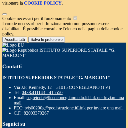
visionare la
COOKIE POLICY
.
Cookie necessari per il funzionamento
I cookie necessari per il funzionamento non possono essere
disabilitati. È possibile consultare l'elenco nella pagina della cookie
policy.
Accetta tutti
Salva le preferenze
ISTITUTO SUPERIORE STATALE “G.
MARCONI”
Contatti
ISTITUTO SUPERIORE STATALE “G. MARCONI”
Via J.F. Kennedy, 12 – 31015 CONEGLIANO (TV)
Tel:
0438.411143 - 415550
Email:
segreteria@liceoconegliano.edu.it
Link per inviare una
mail
PEC:
tvis00200g@pec.istruzione.it
Link per inviare una mail
C.F.: 82003370267
Seguici su