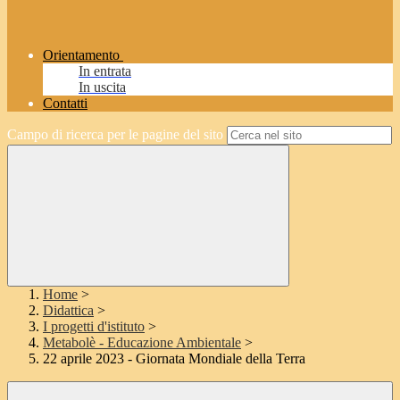
Orientamento
In entrata
In uscita
Contatti
Campo di ricerca per le pagine del sito
Home
>
Didattica
>
I progetti d'istituto
>
Metabolè - Educazione Ambientale
>
22 aprile 2023 - Giornata Mondiale della Terra