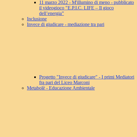
11 marzo 2022 - M'illumino di meno - pubblicato
il videogioco "E.P.I.C. LIFE – Il gioco
dell’energia”
Inclusione
Invece di giudicare - mediazione tra pari
Progetto "Invece di giudicare" - I primi Mediatori
fra pari del Liceo Marconi
Metabolè - Educazione Ambientale