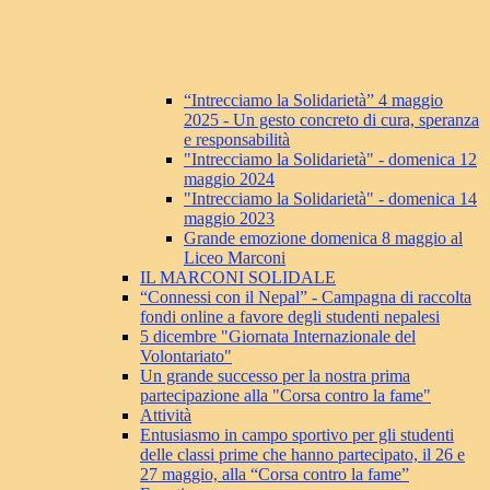
“Intrecciamo la Solidarietà” 4 maggio
2025 - Un gesto concreto di cura, speranza
e responsabilità
"Intrecciamo la Solidarietà" - domenica 12
maggio 2024
"Intrecciamo la Solidarietà" - domenica 14
maggio 2023
Grande emozione domenica 8 maggio al
Liceo Marconi
IL MARCONI SOLIDALE
“Connessi con il Nepal” - Campagna di raccolta
fondi online a favore degli studenti nepalesi
5 dicembre "Giornata Internazionale del
Volontariato"
Un grande successo per la nostra prima
partecipazione alla "Corsa contro la fame"
Attività
Entusiasmo in campo sportivo per gli studenti
delle classi prime che hanno partecipato, il 26 e
27 maggio, alla “Corsa contro la fame”