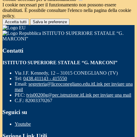
I cookie necessari per il funzionamento non possono essere
disabilitati. È possibile consultare l'elenco nella pagina della cookie
policy.
Accetta tutti
Salva le preferenze
ISTITUTO SUPERIORE STATALE “G.
MARCONI”
Contatti
ISTITUTO SUPERIORE STATALE “G. MARCONI”
Via J.F. Kennedy, 12 – 31015 CONEGLIANO (TV)
Tel:
0438.411143 - 415550
Email:
segreteria@liceoconegliano.edu.it
Link per inviare una
mail
PEC:
tvis00200g@pec.istruzione.it
Link per inviare una mail
C.F.: 82003370267
Seguici su
Youtube
Sezione Link Utili