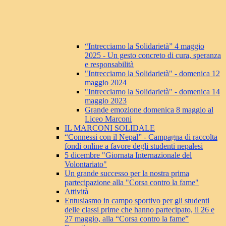
“Intrecciamo la Solidarietà” 4 maggio
2025 - Un gesto concreto di cura, speranza
e responsabilità
"Intrecciamo la Solidarietà" - domenica 12
maggio 2024
"Intrecciamo la Solidarietà" - domenica 14
maggio 2023
Grande emozione domenica 8 maggio al
Liceo Marconi
IL MARCONI SOLIDALE
“Connessi con il Nepal” - Campagna di raccolta
fondi online a favore degli studenti nepalesi
5 dicembre "Giornata Internazionale del
Volontariato"
Un grande successo per la nostra prima
partecipazione alla "Corsa contro la fame"
Attività
Entusiasmo in campo sportivo per gli studenti
delle classi prime che hanno partecipato, il 26 e
27 maggio, alla “Corsa contro la fame”