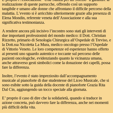
realizzazione di queste parrucche, offrendo così un supporto
tangibile e umano alle donne che affrontano il difficile percorso della
malattia. L’evento si è arricchito ulteriormente grazie alla presenza di
Elena Mondin, referente veneta dell’Associazione e alla sua
significativa testimonianza.
A rendere ancora più incisivo l’incontro sono stati gli interventi di
due importanti professionisti del mondo medico: il Dott. Christian
Rizzetto, primario di Senologia Chirurgica all’Ospedale di Treviso, e
la Dott.ssa Nicoletta La Mura, medico oncologo presso l’Ospedale
di Vittorio Veneto. Le loro competenze ed esperienze hanno offerto
ai presenti uno sguardo autentico e toccante sul percorso delle
pazienti oncologiche, evidenziando quanto la vicinanza umana,
anche attraverso gesti simbolici come la donazione dei capelli, possa
fare la differenza.
Inoltre, l’evento è stato impreziosito dall’accompagnamento
musicale al pianoforte di due studentesse del Liceo Musicale, che si
sono esibite sotto la guida della docente di pianoforte Grazia Rita
Dal Cin, aggiungendo un tocco speciale alla giornata.
E’ proprio il caso di dire che la solidarietà, quando si traduce in
azione concreta, può davvero fare la differenza, anche nei momenti
più difficili della vita.