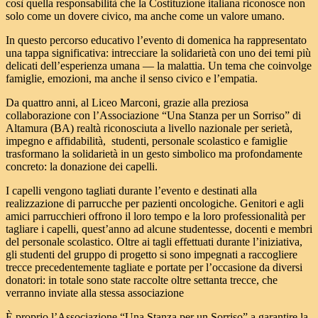
così quella responsabilità che la Costituzione italiana riconosce non
solo come un dovere civico, ma anche come un valore umano.
In questo percorso educativo l’evento di domenica ha rappresentato
una tappa significativa: intrecciare la solidarietà con uno dei temi più
delicati dell’esperienza umana — la malattia. Un tema che coinvolge
famiglie, emozioni, ma anche il senso civico e l’empatia.
Da quattro anni, al Liceo Marconi, grazie alla preziosa
collaborazione con l’Associazione “Una Stanza per un Sorriso” di
Altamura (BA) realtà riconosciuta a livello nazionale per serietà,
impegno e affidabilità, studenti, personale scolastico e famiglie
trasformano la solidarietà in un gesto simbolico ma profondamente
concreto: la donazione dei capelli.
I capelli vengono tagliati durante l’evento e destinati alla
realizzazione di parrucche per pazienti oncologiche. Genitori e agli
amici parrucchieri offrono il loro tempo e la loro professionalità per
tagliare i capelli, quest’anno ad alcune studentesse, docenti e membri
del personale scolastico. Oltre ai tagli effettuati durante l’iniziativa,
gli studenti del gruppo di progetto si sono impegnati a raccogliere
trecce precedentemente tagliate e portate per l’occasione da diversi
donatori: in totale sono state raccolte oltre settanta trecce, che
verranno inviate alla stessa associazione
È proprio l’Associazione “Una Stanza per un Sorriso” a garantire la