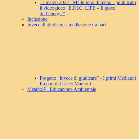
11 marzo 2022 - M'illumino di meno - pubblicato
il videogioco "E.P.I.C. LIFE – Il gioco
dell’energia”
Inclusione
Invece di giudicare - mediazione tra pari
Progetto "Invece di giudicare" - I primi Mediatori
fra pari del Liceo Marconi
Metabolè - Educazione Ambientale