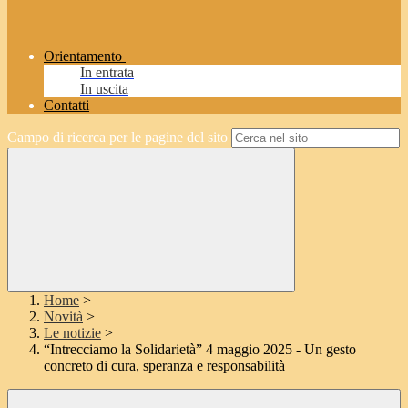
Orientamento
In entrata
In uscita
Contatti
Campo di ricerca per le pagine del sito
Home
>
Novità
>
Le notizie
>
“Intrecciamo la Solidarietà” 4 maggio 2025 - Un gesto
concreto di cura, speranza e responsabilità