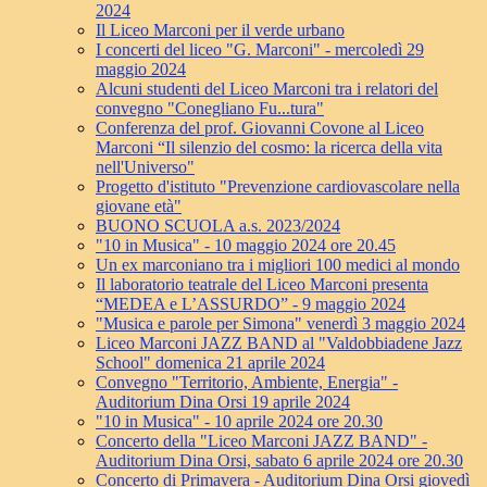
2024
Il Liceo Marconi per il verde urbano
I concerti del liceo "G. Marconi" - mercoledì 29
maggio 2024
Alcuni studenti del Liceo Marconi tra i relatori del
convegno "Conegliano Fu...tura"
Conferenza del prof. Giovanni Covone al Liceo
Marconi “Il silenzio del cosmo: la ricerca della vita
nell'Universo"
Progetto d'istituto "Prevenzione cardiovascolare nella
giovane età"
BUONO SCUOLA a.s. 2023/2024
"10 in Musica" - 10 maggio 2024 ore 20.45
Un ex marconiano tra i migliori 100 medici al mondo
Il laboratorio teatrale del Liceo Marconi presenta
“MEDEA e L’ASSURDO” - 9 maggio 2024
"Musica e parole per Simona" venerdì 3 maggio 2024
Liceo Marconi JAZZ BAND al "Valdobbiadene Jazz
School" domenica 21 aprile 2024
Convegno "Territorio, Ambiente, Energia" -
Auditorium Dina Orsi 19 aprile 2024
"10 in Musica" - 10 aprile 2024 ore 20.30
Concerto della "Liceo Marconi JAZZ BAND" -
Auditorium Dina Orsi, sabato 6 aprile 2024 ore 20.30
Concerto di Primavera - Auditorium Dina Orsi giovedì