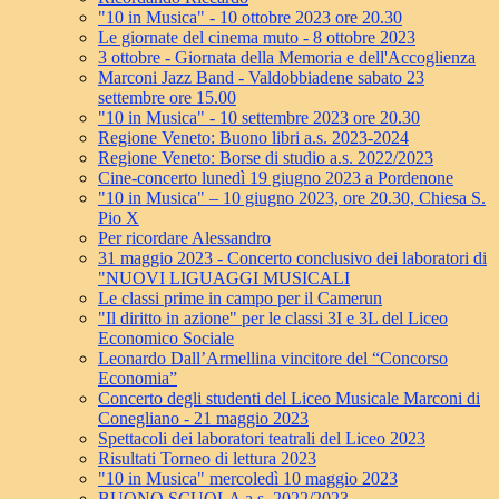
"10 in Musica" - 10 ottobre 2023 ore 20.30
Le giornate del cinema muto - 8 ottobre 2023
3 ottobre - Giornata della Memoria e dell'Accoglienza
Marconi Jazz Band - Valdobbiadene sabato 23
settembre ore 15.00
"10 in Musica" - 10 settembre 2023 ore 20.30
Regione Veneto: Buono libri a.s. 2023-2024
Regione Veneto: Borse di studio a.s. 2022/2023
Cine-concerto lunedì 19 giugno 2023 a Pordenone
"10 in Musica" – 10 giugno 2023, ore 20.30, Chiesa S.
Pio X
Per ricordare Alessandro
31 maggio 2023 - Concerto conclusivo dei laboratori di
"NUOVI LIGUAGGI MUSICALI
Le classi prime in campo per il Camerun
"Il diritto in azione" per le classi 3I e 3L del Liceo
Economico Sociale
Leonardo Dall’Armellina vincitore del “Concorso
Economia”
Concerto degli studenti del Liceo Musicale Marconi di
Conegliano - 21 maggio 2023
Spettacoli dei laboratori teatrali del Liceo 2023
Risultati Torneo di lettura 2023
"10 in Musica" mercoledì 10 maggio 2023
BUONO SCUOLA a.s. 2022/2023