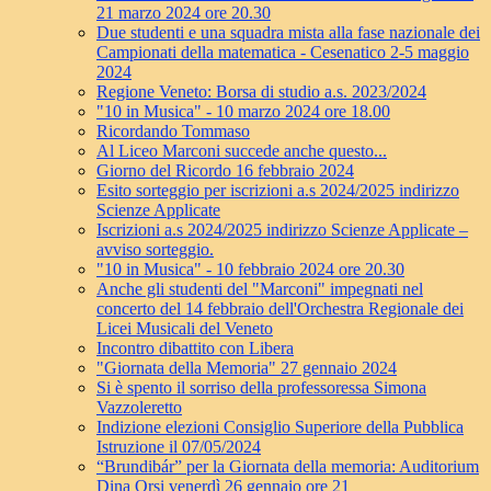
21 marzo 2024 ore 20.30
Due studenti e una squadra mista alla fase nazionale dei
Campionati della matematica - Cesenatico 2-5 maggio
2024
Regione Veneto: Borsa di studio a.s. 2023/2024
"10 in Musica" - 10 marzo 2024 ore 18.00
Ricordando Tommaso
Al Liceo Marconi succede anche questo...
Giorno del Ricordo 16 febbraio 2024
Esito sorteggio per iscrizioni a.s 2024/2025 indirizzo
Scienze Applicate
Iscrizioni a.s 2024/2025 indirizzo Scienze Applicate –
avviso sorteggio.
"10 in Musica" - 10 febbraio 2024 ore 20.30
Anche gli studenti del "Marconi" impegnati nel
concerto del 14 febbraio dell'Orchestra Regionale dei
Licei Musicali del Veneto
Incontro dibattito con Libera
"Giornata della Memoria" 27 gennaio 2024
Si è spento il sorriso della professoressa Simona
Vazzoleretto
Indizione elezioni Consiglio Superiore della Pubblica
Istruzione il 07/05/2024
“Brundibár” per la Giornata della memoria: Auditorium
Dina Orsi venerdì 26 gennaio ore 21