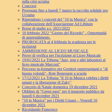
sulla crisi ucraina
Concorsi
Prorogata fino a lunedì 7 marzo la raccolta solidale pro
Ucraina
Riprendono i concerti del "10 in Musica" con la
collaborazione dell'Associazione Ad Libitum
Borse di studio a.s. 2021/2022
10 febbraio 2022 “Giorno del Ricordo” - Opportunità
di apprendimento.
PROROGATA al 4 febbraio la scadenza per le
iscrizioni
AMMISSIONE AL LICEO MUSICALE
Prove di verifica per l'iscrizione al Liceo Musicale
19/01/2022 La Tribuna "Jazz, pop e altri laboratori al
liceo musicale Marconi"
Percorso in-formativo per Genitori rappresentanti e "di
buona volontà"- Rete Benessere a scuola
17/12/2021 La Tribuna "Il 10 in Musica celebra i diritti
umani e la liberazione di Zaky"
Concerto di Natale domenica 19 dicembre 2021
Obbligo di "Green pass" per il trasporto pubblico da
lunedì 6 dicembre 2021
“10 in Musica” per i Diritti Umani – Venerdì 10
dicembre 2021
Ricordando Francesco