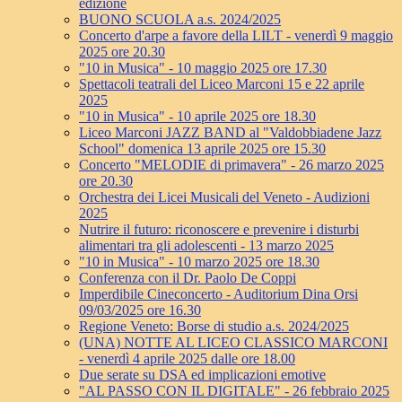
edizione
BUONO SCUOLA a.s. 2024/2025
Concerto d'arpe a favore della LILT - venerdì 9 maggio
2025 ore 20.30
"10 in Musica" - 10 maggio 2025 ore 17.30
Spettacoli teatrali del Liceo Marconi 15 e 22 aprile
2025
"10 in Musica" - 10 aprile 2025 ore 18.30
Liceo Marconi JAZZ BAND al "Valdobbiadene Jazz
School" domenica 13 aprile 2025 ore 15.30
Concerto "MELODIE di primavera" - 26 marzo 2025
ore 20.30
Orchestra dei Licei Musicali del Veneto - Audizioni
2025
Nutrire il futuro: riconoscere e prevenire i disturbi
alimentari tra gli adolescenti - 13 marzo 2025
"10 in Musica" - 10 marzo 2025 ore 18.30
Conferenza con il Dr. Paolo De Coppi
Imperdibile Cineconcerto - Auditorium Dina Orsi
09/03/2025 ore 16.30
Regione Veneto: Borse di studio a.s. 2024/2025
(UNA) NOTTE AL LICEO CLASSICO MARCONI
- venerdì 4 aprile 2025 dalle ore 18.00
Due serate su DSA ed implicazioni emotive
"AL PASSO CON IL DIGITALE" - 26 febbraio 2025