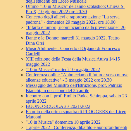
degli studenti del Liceo Musicale
Ultimo "10 in Musica" dell'anno scolastico: Chiesa S.
Pio X, 10 giugno 2022 ore 20.30
Concerto degli allievi e rappresentazione "La serva
padrona" - domenica 29 maggio 2022, ore 18.00
"Infarto e tumori, ricominciamo dalla prevenzione" 26
maggio 2022
Dante e le Donne: martedì 31 maggio 2022, Teatro
Dina Orsi
MusicAbilmente - Concerto d'Organo di Francesco
Cardelli
XIII edizione della Festa della Musica Attiva 14-15
maggio 2022
"10 in Musica" martedì 10 maggio 2022
Conferenza online "Abbracciamo il futuro: verso nuove
alleanze educative" - 3 maggio 2022 ore 20.30
Messaggio del Ministro dell'Istruzione, prof. Patrizio
Bianchi, in occasione del 25 aprile
Incontro con il prof. Emilio Padoa Schioppa, sabato 23
aprile 2022
BUONO SCUOLA a.s 2021/2022
Esordio della prima squadra di PLOGGERS del Liceo
Marconi
"10 in Musica" domenica 10 aprile 2022
1 aprile 2022 - Conferenza, dibattito e approfondimenti