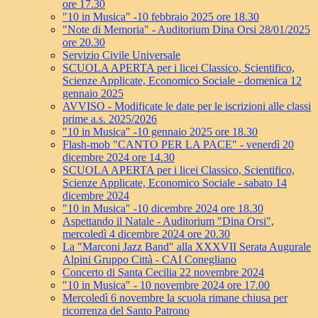
ore 17.30
"10 in Musica" -10 febbraio 2025 ore 18.30
"Note di Memoria" - Auditorium Dina Orsi 28/01/2025
ore 20.30
Servizio Civile Universale
SCUOLA APERTA per i licei Classico, Scientifico,
Scienze Applicate, Economico Sociale - domenica 12
gennaio 2025
AVVISO - Modificate le date per le iscrizioni alle classi
prime a.s. 2025/2026
"10 in Musica" -10 gennaio 2025 ore 18.30
Flash-mob "CANTO PER LA PACE" - venerdì 20
dicembre 2024 ore 14.30
SCUOLA APERTA per i licei Classico, Scientifico,
Scienze Applicate, Economico Sociale - sabato 14
dicembre 2024
"10 in Musica" -10 dicembre 2024 ore 18.30
Aspettando il Natale - Auditorium "Dina Orsi",
mercoledì 4 dicembre 2024 ore 20.30
La "Marconi Jazz Band" alla XXXVII Serata Augurale
Alpini Gruppo Città - CAI Conegliano
Concerto di Santa Cecilia 22 novembre 2024
"10 in Musica" - 10 novembre 2024 ore 17.00
Mercoledì 6 novembre la scuola rimane chiusa per
ricorrenza del Santo Patrono