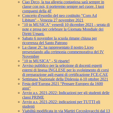
Ciao Deco, la tua allegria contagiosa sarà sempre in
classe con noi, ti porteremo sempre nel cuore. I tuoi
compagni della 4F
Concerto d'esordio del neo costituito "Coro Ad
Libitum" - Venezia 27 novembre 2021
"10 in MUSICA" venerdì 10 dicembre 2021 - serata di
note e prosa per celebrare la Giornata Mondiale dei
Diritti Umani.
Sabato 6 novembre la scuola rimane chiusa per
ricorrenza del Santo Patrono
La classe 2C ha rappresentato il nostro Liceo
presenziando alla cerimonia commemorativa del IV
Novembre
"10 in MUSICA" - Si riparte!
Avviso pubblico per la selezione di docenti esperti
esterni di lingua INGLESE per lo svolgimento di corsi
di preparazione agli esami di certificazione FCE-CAE
Settimana Nazionale della Dislessia 4-10 ottobre 2021
Festa dell’Europa 2021 “Pensare Europeo da 1600
anni”
Avvio a.s. 2021-2022: Indicazioni per gli studenti delle
classi PRIME
Avvio a.s. 2021-2022: indicazioni per TUTTI gli
studenti
Viabilità modificata in via Martiri Cecoslovacchi dal 13