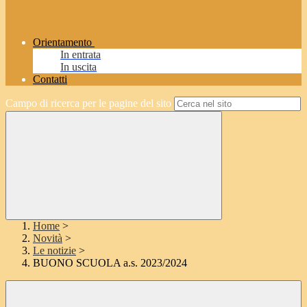
Orientamento
In entrata
In uscita
Contatti
Campo di ricerca per le pagine del sito
Home
>
Novità
>
Le notizie
>
BUONO SCUOLA a.s. 2023/2024