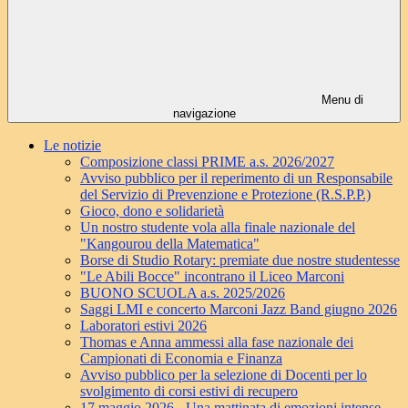
Menu di
navigazione
Le notizie
Composizione classi PRIME a.s. 2026/2027
Avviso pubblico per il reperimento di un Responsabile
del Servizio di Prevenzione e Protezione (R.S.P.P.)
Gioco, dono e solidarietà
Un nostro studente vola alla finale nazionale del
"Kangourou della Matematica"
Borse di Studio Rotary: premiate due nostre studentesse
"Le Abili Bocce" incontrano il Liceo Marconi
BUONO SCUOLA a.s. 2025/2026
Saggi LMI e concerto Marconi Jazz Band giugno 2026
Laboratori estivi 2026
Thomas e Anna ammessi alla fase nazionale dei
Campionati di Economia e Finanza
Avviso pubblico per la selezione di Docenti per lo
svolgimento di corsi estivi di recupero
17 maggio 2026 - Una mattinata di emozioni intense