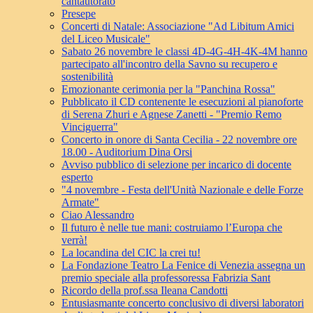
cantautorato
Presepe
Concerti di Natale: Associazione "Ad Libitum Amici
del Liceo Musicale"
Sabato 26 novembre le classi 4D-4G-4H-4K-4M hanno
partecipato all'incontro della Savno su recupero e
sostenibilità
Emozionante cerimonia per la "Panchina Rossa"
Pubblicato il CD contenente le esecuzioni al pianoforte
di Serena Zhuri e Agnese Zanetti - "Premio Remo
Vinciguerra"
Concerto in onore di Santa Cecilia - 22 novembre ore
18.00 - Auditorium Dina Orsi
Avviso pubblico di selezione per incarico di docente
esperto
"4 novembre - Festa dell'Unità Nazionale e delle Forze
Armate"
Ciao Alessandro
Il futuro è nelle tue mani: costruiamo l’Europa che
verrà!
La locandina del CIC la crei tu!
La Fondazione Teatro La Fenice di Venezia assegna un
premio speciale alla professoressa Fabrizia Sant
Ricordo della prof.ssa Ileana Candotti
Entusiasmante concerto conclusivo di diversi laboratori