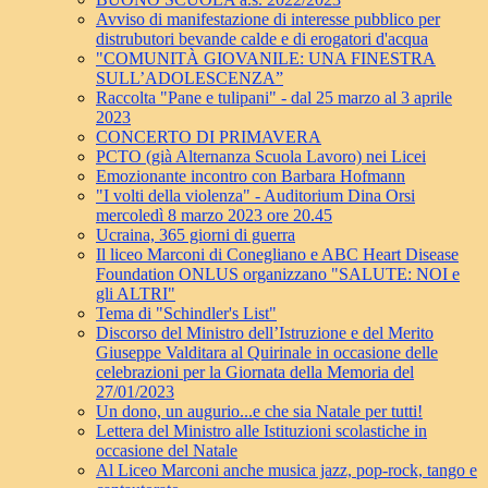
Avviso di manifestazione di interesse pubblico per
distrubutori bevande calde e di erogatori d'acqua
"COMUNITÀ GIOVANILE: UNA FINESTRA
SULL’ADOLESCENZA”
Raccolta "Pane e tulipani" - dal 25 marzo al 3 aprile
2023
CONCERTO DI PRIMAVERA
PCTO (già Alternanza Scuola Lavoro) nei Licei
Emozionante incontro con Barbara Hofmann
"I volti della violenza" - Auditorium Dina Orsi
mercoledì 8 marzo 2023 ore 20.45
Ucraina, 365 giorni di guerra
Il liceo Marconi di Conegliano e ABC Heart Disease
Foundation ONLUS organizzano "SALUTE: NOI e
gli ALTRI"
Tema di "Schindler's List"
Discorso del Ministro dell’Istruzione e del Merito
Giuseppe Valditara al Quirinale in occasione delle
celebrazioni per la Giornata della Memoria del
27/01/2023
Un dono, un augurio...e che sia Natale per tutti!
Lettera del Ministro alle Istituzioni scolastiche in
occasione del Natale
Al Liceo Marconi anche musica jazz, pop-rock, tango e