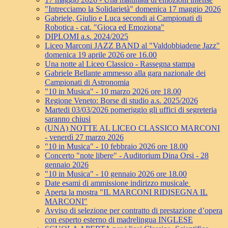
"Intrecciamo la Solidarietà" domenica 17 maggio 2026
Gabriele, Giulio e Luca secondi ai Campionati di
Robotica - cat. "Gioca ed Emoziona"
DIPLOMI a.s. 2024/2025
Liceo Marconi JAZZ BAND al "Valdobbiadene Jazz"
domenica 19 aprile 2026 ore 16.00
Una notte al Liceo Classico - Rassegna stampa
Gabriele Bellante ammesso alla gara nazionale dei
Campionati di Astronomia
"10 in Musica" - 10 marzo 2026 ore 18.00
Regione Veneto: Borse di studio a.s. 2025/2026
Martedi 03/03/2026 pomeriggio gli uffici di segreteria
saranno chiusi
(UNA) NOTTE AL LICEO CLASSICO MARCONI
- venerdì 27 marzo 2026
"10 in Musica" - 10 febbraio 2026 ore 18.00
Concerto "note libere" - Auditorium Dina Orsi - 28
gennaio 2026
"10 in Musica" - 10 gennaio 2026 ore 18.00
Date esami di ammissione indirizzo musicale
Aperta la mostra "IL MARCONI RIDISEGNA IL
MARCONI"
Avviso di selezione per contratto di prestazione d’opera
con esperto esterno di madrelingua INGLESE