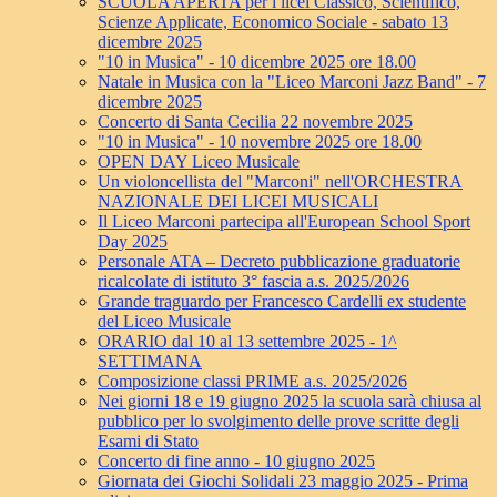
SCUOLA APERTA per i licei Classico, Scientifico,
Scienze Applicate, Economico Sociale - sabato 13
dicembre 2025
"10 in Musica" - 10 dicembre 2025 ore 18.00
Natale in Musica con la "Liceo Marconi Jazz Band" - 7
dicembre 2025
Concerto di Santa Cecilia 22 novembre 2025
"10 in Musica" - 10 novembre 2025 ore 18.00
OPEN DAY Liceo Musicale
Un violoncellista del "Marconi" nell'ORCHESTRA
NAZIONALE DEI LICEI MUSICALI
Il Liceo Marconi partecipa all'European School Sport
Day 2025
Personale ATA – Decreto pubblicazione graduatorie
ricalcolate di istituto 3° fascia a.s. 2025/2026
Grande traguardo per Francesco Cardelli ex studente
del Liceo Musicale
ORARIO dal 10 al 13 settembre 2025 - 1^
SETTIMANA
Composizione classi PRIME a.s. 2025/2026
Nei giorni 18 e 19 giugno 2025 la scuola sarà chiusa al
pubblico per lo svolgimento delle prove scritte degli
Esami di Stato
Concerto di fine anno - 10 giugno 2025
Giornata dei Giochi Solidali 23 maggio 2025 - Prima