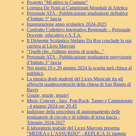
Progetto "Mi attivo in Comune"
Lorenza De Noni ai Campionati Mondiali di Atletica
Personale ATA - Pubblicazione graduatorie definitive
d’Istituto 3° fascia
Inaugurazione anno scolastico 2024-2025
Contratto Collettivo Integrativo Regionale – Personale
Docente, educativo e A.T.A.
Il Dirigente Scolastico Stefano Da Ros conclude la sua
carriera al Liceo Marconi
"Quelli che...l'ultimo giorno di scuola..."
Personale ATA - Pubblicazione graduatorie provvisorie
d’Istituto 3° fascia
Nei giorni 19 e 20 giugno 2024 la scuola sarà chiusa al
pubblico
La musica degli studenti del Liceo Musicale tra gli
affreschi quattrocenteschi della chiesa di San Biagio di
Baver
Grazie, grazie, grazie!
Music Concert - Jazz, Pop-Rock, Tango e Cantautorato
- 4 giugno 2024 ore 20.45
Indizione della procedura di aggiornamento delle
graduatorie di circolo e di istituto di terza fascia -
Triennio 2024-2027
Il laboratorio teatrale del Liceo Marconi presenta
“MEDEA e L’ASSURDO” - REPLICA 31 maggio