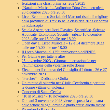
Iscrizioni alle classi prime a.s. 2024/2025
"Natale in Musica" - Auditoriun Dina Orsi mercoledì
20 dicembre 2023 ore 20.30
Liceo Economico Sociale del Marconi risulta il migliore
della provincia di Treviso nella classifica 2023 elaborata
da Eduscopio
Scuola Aperta per i licei Classico, Scientifico, Scienze
Applicate, Economico Sociale - sabato 16 dicembre
2023 dalle ore 15.00 alle ore 18.00
Open day al Liceo Musicale - 12 e 14 dicembre 2023
dalle ore 15.00 alle ore 18.00
Il Liceo Marconi al 125° anniversario dell'INPS
Per Giulia e per tutte le altre
25 novembre 2023 - Giornata internazionale per
l’eliminazione della violenza sulle donne
Elezioni per il rinnovo del Consiglio d'Istituto - 26 e 27
novembre 2023
"Perché?" - Dedicato a Giulia
Un minuto di silenzio per Giulia Cecchettin e per tutte
le donne vittime di violenza
Concerto di Santa Cecilia
"10 in Musica" - 10 novembre 2023 ore 20.30
Domani 3 novembre 2023 viene disposta la chiusura
delle scuole di ogni ordine e grado causa allerta meteo
Ricordando Riccardo