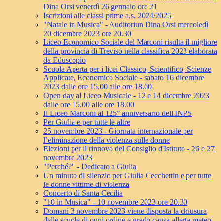
Dina Orsi venerdì 26 gennaio ore 21
Iscrizioni alle classi prime a.s. 2024/2025
"Natale in Musica" - Auditoriun Dina Orsi mercoledì
20 dicembre 2023 ore 20.30
Liceo Economico Sociale del Marconi risulta il migliore
della provincia di Treviso nella classifica 2023 elaborata
da Eduscopio
Scuola Aperta per i licei Classico, Scientifico, Scienze
Applicate, Economico Sociale - sabato 16 dicembre
2023 dalle ore 15.00 alle ore 18.00
Open day al Liceo Musicale - 12 e 14 dicembre 2023
dalle ore 15.00 alle ore 18.00
Il Liceo Marconi al 125° anniversario dell'INPS
Per Giulia e per tutte le altre
25 novembre 2023 - Giornata internazionale per
l’eliminazione della violenza sulle donne
Elezioni per il rinnovo del Consiglio d'Istituto - 26 e 27
novembre 2023
"Perché?" - Dedicato a Giulia
Un minuto di silenzio per Giulia Cecchettin e per tutte
le donne vittime di violenza
Concerto di Santa Cecilia
"10 in Musica" - 10 novembre 2023 ore 20.30
Domani 3 novembre 2023 viene disposta la chiusura
delle scuole di ogni ordine e grado causa allerta meteo