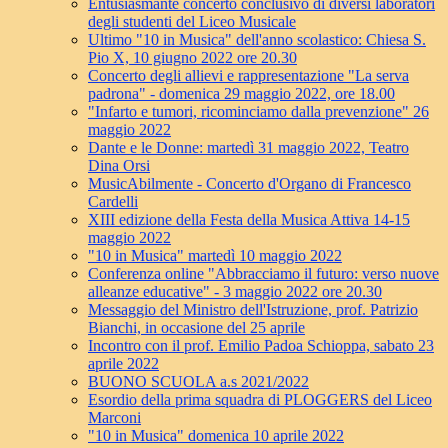
Entusiasmante concerto conclusivo di diversi laboratori
degli studenti del Liceo Musicale
Ultimo "10 in Musica" dell'anno scolastico: Chiesa S.
Pio X, 10 giugno 2022 ore 20.30
Concerto degli allievi e rappresentazione "La serva
padrona" - domenica 29 maggio 2022, ore 18.00
"Infarto e tumori, ricominciamo dalla prevenzione" 26
maggio 2022
Dante e le Donne: martedì 31 maggio 2022, Teatro
Dina Orsi
MusicAbilmente - Concerto d'Organo di Francesco
Cardelli
XIII edizione della Festa della Musica Attiva 14-15
maggio 2022
"10 in Musica" martedì 10 maggio 2022
Conferenza online "Abbracciamo il futuro: verso nuove
alleanze educative" - 3 maggio 2022 ore 20.30
Messaggio del Ministro dell'Istruzione, prof. Patrizio
Bianchi, in occasione del 25 aprile
Incontro con il prof. Emilio Padoa Schioppa, sabato 23
aprile 2022
BUONO SCUOLA a.s 2021/2022
Esordio della prima squadra di PLOGGERS del Liceo
Marconi
"10 in Musica" domenica 10 aprile 2022