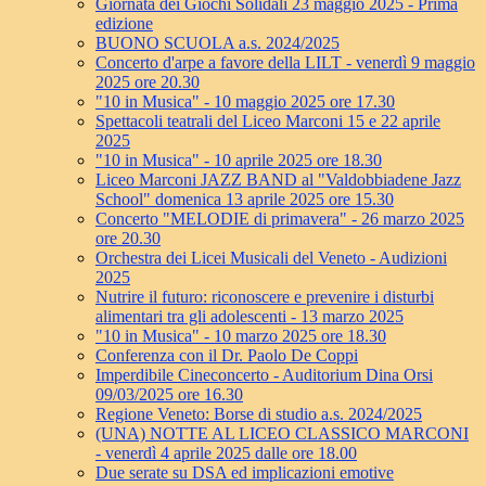
Giornata dei Giochi Solidali 23 maggio 2025 - Prima
edizione
BUONO SCUOLA a.s. 2024/2025
Concerto d'arpe a favore della LILT - venerdì 9 maggio
2025 ore 20.30
"10 in Musica" - 10 maggio 2025 ore 17.30
Spettacoli teatrali del Liceo Marconi 15 e 22 aprile
2025
"10 in Musica" - 10 aprile 2025 ore 18.30
Liceo Marconi JAZZ BAND al "Valdobbiadene Jazz
School" domenica 13 aprile 2025 ore 15.30
Concerto "MELODIE di primavera" - 26 marzo 2025
ore 20.30
Orchestra dei Licei Musicali del Veneto - Audizioni
2025
Nutrire il futuro: riconoscere e prevenire i disturbi
alimentari tra gli adolescenti - 13 marzo 2025
"10 in Musica" - 10 marzo 2025 ore 18.30
Conferenza con il Dr. Paolo De Coppi
Imperdibile Cineconcerto - Auditorium Dina Orsi
09/03/2025 ore 16.30
Regione Veneto: Borse di studio a.s. 2024/2025
(UNA) NOTTE AL LICEO CLASSICO MARCONI
- venerdì 4 aprile 2025 dalle ore 18.00
Due serate su DSA ed implicazioni emotive