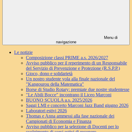
Menu di
navigazione
Le notizie
Composizione classi PRIME a.s. 2026/2027
Avviso pubblico per il reperimento di un Responsabile
del Servizio di Prevenzione e Protezione (R.S.P.P.)
Gioco, dono e solidarietà
Un nostro studente vola alla finale nazionale del
"Kangourou della Matematica"
Borse di Studio Rotary: premiate due nostre studentesse
"Le Abili Bocce" incontrano il Liceo Marconi
BUONO SCUOLA a.s. 2025/2026
Saggi LMI e concerto Marconi Jazz Band giugno 2026
Laboratori estivi 2026
Thomas e Anna ammessi alla fase nazionale dei
Campionati di Economia e Finanza
Avviso pubblico per la selezione di Docenti per lo
svolgimento di corsi estivi di recupero