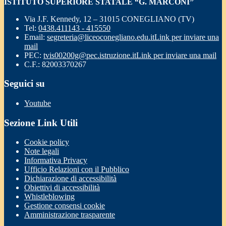
ISTITUTO SUPERIORE STATALE “G. MARCONI”
Via J.F. Kennedy, 12 – 31015 CONEGLIANO (TV)
Tel:
0438.411143 - 415550
Email:
segreteria@liceoconegliano.edu.it
Link per inviare una
mail
PEC:
tvis00200g@pec.istruzione.it
Link per inviare una mail
C.F.: 82003370267
Seguici su
Youtube
Sezione Link Utili
Cookie policy
Note legali
Informativa Privacy
Ufficio Relazioni con il Pubblico
Dichiarazione di accessibilità
Obiettivi di accessibilità
Whistleblowing
Gestione consensi cookie
Amministrazione trasparente