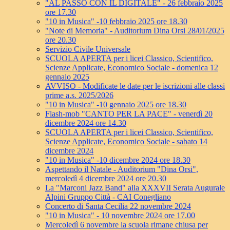
"AL PASSO CON IL DIGITALE" - 26 febbraio 2025
ore 17.30
"10 in Musica" -10 febbraio 2025 ore 18.30
"Note di Memoria" - Auditorium Dina Orsi 28/01/2025
ore 20.30
Servizio Civile Universale
SCUOLA APERTA per i licei Classico, Scientifico,
Scienze Applicate, Economico Sociale - domenica 12
gennaio 2025
AVVISO - Modificate le date per le iscrizioni alle classi
prime a.s. 2025/2026
"10 in Musica" -10 gennaio 2025 ore 18.30
Flash-mob "CANTO PER LA PACE" - venerdì 20
dicembre 2024 ore 14.30
SCUOLA APERTA per i licei Classico, Scientifico,
Scienze Applicate, Economico Sociale - sabato 14
dicembre 2024
"10 in Musica" -10 dicembre 2024 ore 18.30
Aspettando il Natale - Auditorium "Dina Orsi",
mercoledì 4 dicembre 2024 ore 20.30
La "Marconi Jazz Band" alla XXXVII Serata Augurale
Alpini Gruppo Città - CAI Conegliano
Concerto di Santa Cecilia 22 novembre 2024
"10 in Musica" - 10 novembre 2024 ore 17.00
Mercoledì 6 novembre la scuola rimane chiusa per