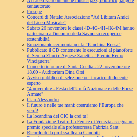
Al Liceo Marconi anche musica jazz, pop-rock, tango e
cantautorato
Presepe
Concerti di Natale: Associazione "Ad Libitum Amici
del Liceo Musicale"
Sabato 26 novembre le classi 4D-4G-4H-4K-4M hanno
partecipato all'incontro della Savno su recupero e
sostenibilità
Emozionante cerimonia per la "Panchina Rossa"
Pubblicato il CD contenente le esecuzioni al pianoforte
di Serena Zhuri e Agnese Zanetti - "Premio Remo
Vinciguerra"
Concerto in onore di Santa Cecilia - 22 novembre ore
18.00 - Auditorium Dina Orsi
Avviso pubblico di selezione per incarico di docente
esperto
"4 novembre - Festa dell'Unità Nazionale e delle Forze
Armate"
Ciao Alessandro
Il futuro è nelle tue mani: costruiamo l’Europa che
verrà!
La locandina del CIC la crei tu!
La Fondazione Teatro La Fenice di Venezia assegna un
premio speciale alla professoressa Fabrizia Sant
Ricordo della prof.ssa Ileana Candotti