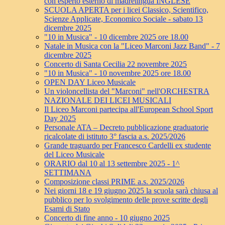
con esperto esterno di madrelingua INGLESE
SCUOLA APERTA per i licei Classico, Scientifico,
Scienze Applicate, Economico Sociale - sabato 13
dicembre 2025
"10 in Musica" - 10 dicembre 2025 ore 18.00
Natale in Musica con la "Liceo Marconi Jazz Band" - 7
dicembre 2025
Concerto di Santa Cecilia 22 novembre 2025
"10 in Musica" - 10 novembre 2025 ore 18.00
OPEN DAY Liceo Musicale
Un violoncellista del "Marconi" nell'ORCHESTRA
NAZIONALE DEI LICEI MUSICALI
Il Liceo Marconi partecipa all'European School Sport
Day 2025
Personale ATA – Decreto pubblicazione graduatorie
ricalcolate di istituto 3° fascia a.s. 2025/2026
Grande traguardo per Francesco Cardelli ex studente
del Liceo Musicale
ORARIO dal 10 al 13 settembre 2025 - 1^
SETTIMANA
Composizione classi PRIME a.s. 2025/2026
Nei giorni 18 e 19 giugno 2025 la scuola sarà chiusa al
pubblico per lo svolgimento delle prove scritte degli
Esami di Stato
Concerto di fine anno - 10 giugno 2025