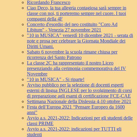
Ricordando Francesco
Ciao Deco, la tua allegria contagiosa sarà sempre in
classe con noi, ti porteremo sempre nel cuore. I tuoi
compagni della 4F
Concerto d'esordio del neo costituito "Coro Ad
Libitum" - Venezia 27 novembre 2021
"10 in MUSICA" venerdì 10 dicembre 2021 - serata di
note e prosa per celebrare la Giornata Mondiale dei
Diritti Umani.
Sabato 6 novembre la scuola rimane chiusa per
ricorrenza del Santo Patrono
La classe 2C ha rappresentato il nostro Liceo
presenziando alla cerimonia commemorativa del IV
Novembre
"10 in MUSICA" - Si riparte!
Avviso pubblico per la selezione di docenti esperti
esterni di lingua INGLESE per lo svolgimento di corsi
di preparazione agli esami di certificazione FCE-CAE
Settimana Nazionale della Dislessia 4-10 ottobre 2021
Festa dell’Europa 2021 “Pensare Europeo da 1600
anni”
Avvio a.s. 2021-2022: Indicazioni per gli studenti delle
classi PRIME
Avvio a.s. 2021-2022: indicazioni per TUTTI gli
studenti