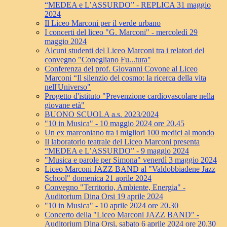
“MEDEA e L’ASSURDO” - REPLICA 31 maggio
2024
Il Liceo Marconi per il verde urbano
I concerti del liceo "G. Marconi" - mercoledì 29
maggio 2024
Alcuni studenti del Liceo Marconi tra i relatori del
convegno "Conegliano Fu...tura"
Conferenza del prof. Giovanni Covone al Liceo
Marconi “Il silenzio del cosmo: la ricerca della vita
nell'Universo"
Progetto d'istituto "Prevenzione cardiovascolare nella
giovane età"
BUONO SCUOLA a.s. 2023/2024
"10 in Musica" - 10 maggio 2024 ore 20.45
Un ex marconiano tra i migliori 100 medici al mondo
Il laboratorio teatrale del Liceo Marconi presenta
“MEDEA e L’ASSURDO” - 9 maggio 2024
"Musica e parole per Simona" venerdì 3 maggio 2024
Liceo Marconi JAZZ BAND al "Valdobbiadene Jazz
School" domenica 21 aprile 2024
Convegno "Territorio, Ambiente, Energia" -
Auditorium Dina Orsi 19 aprile 2024
"10 in Musica" - 10 aprile 2024 ore 20.30
Concerto della "Liceo Marconi JAZZ BAND" -
Auditorium Dina Orsi, sabato 6 aprile 2024 ore 20.30