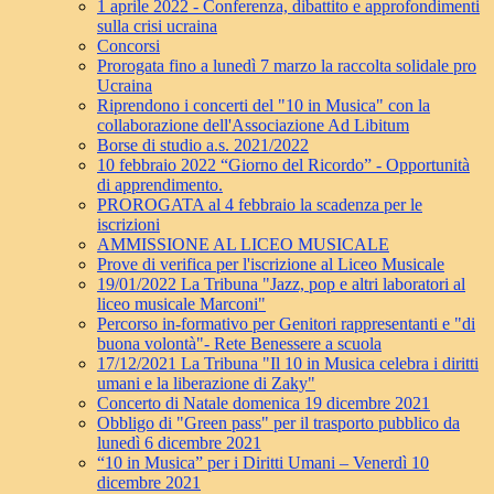
1 aprile 2022 - Conferenza, dibattito e approfondimenti
sulla crisi ucraina
Concorsi
Prorogata fino a lunedì 7 marzo la raccolta solidale pro
Ucraina
Riprendono i concerti del "10 in Musica" con la
collaborazione dell'Associazione Ad Libitum
Borse di studio a.s. 2021/2022
10 febbraio 2022 “Giorno del Ricordo” - Opportunità
di apprendimento.
PROROGATA al 4 febbraio la scadenza per le
iscrizioni
AMMISSIONE AL LICEO MUSICALE
Prove di verifica per l'iscrizione al Liceo Musicale
19/01/2022 La Tribuna "Jazz, pop e altri laboratori al
liceo musicale Marconi"
Percorso in-formativo per Genitori rappresentanti e "di
buona volontà"- Rete Benessere a scuola
17/12/2021 La Tribuna "Il 10 in Musica celebra i diritti
umani e la liberazione di Zaky"
Concerto di Natale domenica 19 dicembre 2021
Obbligo di "Green pass" per il trasporto pubblico da
lunedì 6 dicembre 2021
“10 in Musica” per i Diritti Umani – Venerdì 10
dicembre 2021