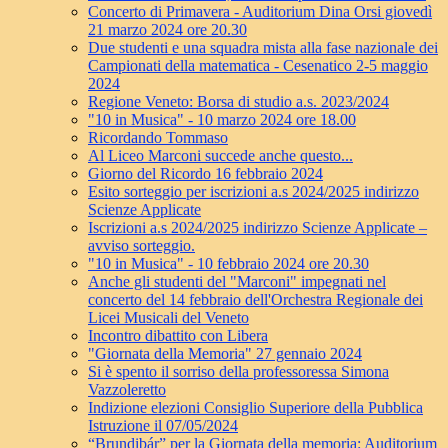
Concerto di Primavera - Auditorium Dina Orsi giovedì
21 marzo 2024 ore 20.30
Due studenti e una squadra mista alla fase nazionale dei
Campionati della matematica - Cesenatico 2-5 maggio
2024
Regione Veneto: Borsa di studio a.s. 2023/2024
"10 in Musica" - 10 marzo 2024 ore 18.00
Ricordando Tommaso
Al Liceo Marconi succede anche questo...
Giorno del Ricordo 16 febbraio 2024
Esito sorteggio per iscrizioni a.s 2024/2025 indirizzo
Scienze Applicate
Iscrizioni a.s 2024/2025 indirizzo Scienze Applicate –
avviso sorteggio.
"10 in Musica" - 10 febbraio 2024 ore 20.30
Anche gli studenti del "Marconi" impegnati nel
concerto del 14 febbraio dell'Orchestra Regionale dei
Licei Musicali del Veneto
Incontro dibattito con Libera
"Giornata della Memoria" 27 gennaio 2024
Si è spento il sorriso della professoressa Simona
Vazzoleretto
Indizione elezioni Consiglio Superiore della Pubblica
Istruzione il 07/05/2024
“Brundibár” per la Giornata della memoria: Auditorium