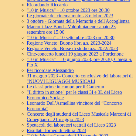
Ricordando Riccardo
"10 in Musica" - 10 ottobre 2023 ore 20.30
Le giornate del cinema muto - 8 ottobre 2023
3 ottobre - Giornata della Memoria e dell'Accoglienza
Marconi Jazz Band - Valdobbiadene sabato 23
settembre ore 15.00
"10 in Musica" - 10 settembre 2023 ore 20.30
Regione Veneto: Buono libri a.s. 2023-2024
Regione Veneto: Borse di studio a.s. 2022/2023
Cine-concerto lunedì 19 giugno 2023 a Pordenone
"10 in Musica" – 10 giugno 2023, ore 20.30, Chiesa S.
Pio X
Per ricordare Alessandro
31 maggio 2023 - Concerto conclusivo dei laboratori di
"NUOVI LIGUAGGI MUSICALI
Le classi prime in campo per il Camerun
"Il diritto in azione" per le classi 3I e 3L del Liceo
Economico Sociale
Leonardo Dall’Armellina vincitore del “Concorso
Economia”
Concerto degli studenti del Liceo Musicale Marconi di
Conegliano - 21 maggio 2023
Spettacoli dei laboratori teatrali del Liceo 2023
Risultati Torneo di lettura 2023
"10 in Musica" mercoledì 10 maggio 2023