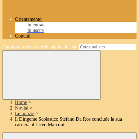
Orientamento
In entrata
In uscita
Contatti
Campo di ricerca per le pagine del sito
Home
>
Novità
>
Le notizie
>
Il Dirigente Scolastico Stefano Da Ros conclude la sua
carriera al Liceo Marconi