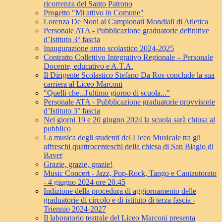
ricorrenza del Santo Patrono
Progetto "Mi attivo in Comune"
Lorenza De Noni ai Campionati Mondiali di Atletica
Personale ATA - Pubblicazione graduatorie definitive
d’Istituto 3° fascia
Inaugurazione anno scolastico 2024-2025
Contratto Collettivo Integrativo Regionale – Personale
Docente, educativo e A.T.A.
Il Dirigente Scolastico Stefano Da Ros conclude la sua
carriera al Liceo Marconi
"Quelli che...l'ultimo giorno di scuola..."
Personale ATA - Pubblicazione graduatorie provvisorie
d’Istituto 3° fascia
Nei giorni 19 e 20 giugno 2024 la scuola sarà chiusa al
pubblico
La musica degli studenti del Liceo Musicale tra gli
affreschi quattrocenteschi della chiesa di San Biagio di
Baver
Grazie, grazie, grazie!
Music Concert - Jazz, Pop-Rock, Tango e Cantautorato
- 4 giugno 2024 ore 20.45
Indizione della procedura di aggiornamento delle
graduatorie di circolo e di istituto di terza fascia -
Triennio 2024-2027
Il laboratorio teatrale del Liceo Marconi presenta