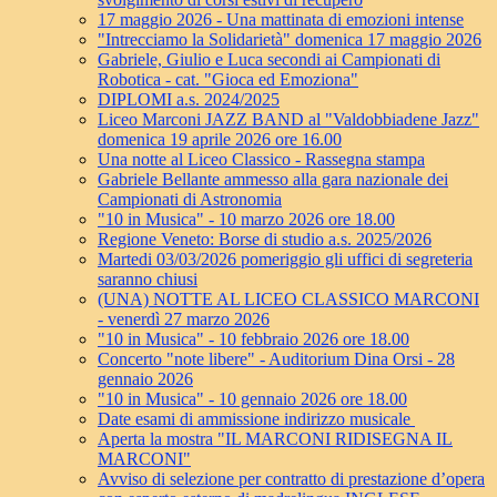
17 maggio 2026 - Una mattinata di emozioni intense
"Intrecciamo la Solidarietà" domenica 17 maggio 2026
Gabriele, Giulio e Luca secondi ai Campionati di
Robotica - cat. "Gioca ed Emoziona"
DIPLOMI a.s. 2024/2025
Liceo Marconi JAZZ BAND al "Valdobbiadene Jazz"
domenica 19 aprile 2026 ore 16.00
Una notte al Liceo Classico - Rassegna stampa
Gabriele Bellante ammesso alla gara nazionale dei
Campionati di Astronomia
"10 in Musica" - 10 marzo 2026 ore 18.00
Regione Veneto: Borse di studio a.s. 2025/2026
Martedi 03/03/2026 pomeriggio gli uffici di segreteria
saranno chiusi
(UNA) NOTTE AL LICEO CLASSICO MARCONI
- venerdì 27 marzo 2026
"10 in Musica" - 10 febbraio 2026 ore 18.00
Concerto "note libere" - Auditorium Dina Orsi - 28
gennaio 2026
"10 in Musica" - 10 gennaio 2026 ore 18.00
Date esami di ammissione indirizzo musicale
Aperta la mostra "IL MARCONI RIDISEGNA IL
MARCONI"
Avviso di selezione per contratto di prestazione d’opera