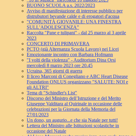
BUONO SCUOLA a.s. 2022/2023
Avviso di manifestazione di interesse pubblico per
distrubutori bevande calde e di erogatori d'acqua
"COMUNITÀ GIOVANILE: UNA FINESTRA
SULL’ADOLESCENZA”
Raccolta "Pane e tulipani" - dal 25 marzo al 3 aprile
2023
CONCERTO DI PRIMAVERA
PCTO (già Alternanza Scuola Lavoro) nei Licei
Emozionante incontro con Barbara Hofmann
"I volti della violenza" - Auditorium Dina Orsi
mercoledì 8 marzo 2023 ore 20.45
Ucraina, 365 giorni di guerra
Il liceo Marconi di Conegliano e ABC Heart Disease
Foundation ONLUS organizzano "SALUTE: NOI e
gli ALTRI"
Tema di "Schindler's List"
Discorso del Ministro dell’Istruzione e del Merito
Giuseppe Valditara al Quirinale in occasione delle
celebrazioni per la Giornata della Memoria del
27/01/2023
Un dono, un augurio...e che sia Natale per tutti!
Lettera del Ministro alle Istituzioni scolastiche in
occasione del Natale