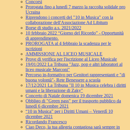
Concorsi
Prorogata fino a lunedì 7 marzo la raccolta solidale pro
Ucraina
Riprendono i concerti del "10 in Musica" con la
collaborazione dell'Associazione Ad Libitum
Borse di studio a.s. 2021/2022
10 febbraio 2022 “Giorno del Ricordo” - Opportunità
di apprendimento.
PROROGATA al 4 febbraio la scadenza per le
iscrizioni
AMMISSIONE AL LICEO MUSICALE
Prove di verifica per l'iscrizione al Liceo Musicale
19/01/2022 La Tribuna "Jazz, pop e altri laboratori al
liceo musicale Marconi"
Percorso in-formativo per Genitori rappresentanti e "di
buona volontà"- Rete Benessere a scuola
17/12/2021 La Tribuna "Il 10 in Musica celebra i diritti
umani e la liberazione di Zaky"
Concerto di Natale domenica 19 dicembre 2021
Obbligo di "Green pass" per il trasporto pubblico da
lunedì 6 dicembre 2021
“10 in Musica” per i Diritti Umani – Venerdì 10
dicembre 2021
Ricordando Francesco
Ciao Deco, la tua allegria contagiosa sarà sempre in