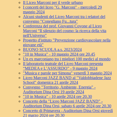
Il Liceo Marconi per il verde urbano
I concerti del liceo "G. Marconi" - mercoledì 29
maggio 2024
Alcuni studenti del Liceo Marconi tra i relatori del
convegno "Conegliano Fu...tura"
Conferenza del prof. Giovanni Covone al Liceo
Marconi “Il silenzio del cosmo: la ricerca della vita
nell'Universo"
Progetto d'istituto "Prevenzione cardiovascolare nella
giovane età"
BUONO SCUOLA a.s. 2023/2024
"10 in Musica" - 10 maggio 2024 ore 20.45
Un ex marconiano tra i migliori 100 medici al mondo
Il laboratorio teatrale del Liceo Marconi presenta
“MEDEA e L’ASSURDO” - 9 maggio 2024
"Musica e parole per Simona" venerdì 3 maggio 2024
Liceo Marconi JAZZ BAND al "Valdobbiadene Jazz
School" domenica 21 aprile 2024
Convegno "Territorio, Ambiente, Energia" -
Auditorium Dina Orsi 19 aprile 2024
"10 in Musica" - 10 aprile 2024 ore 20.30
Concerto della "Liceo Marconi JAZZ BAND" -
Auditorium Dina Orsi, sabato 6 aprile 2024 ore 20.30
Concerto di Primavera - Auditorium Dina Orsi giovedì
21 marzo 2024 ore 20.30