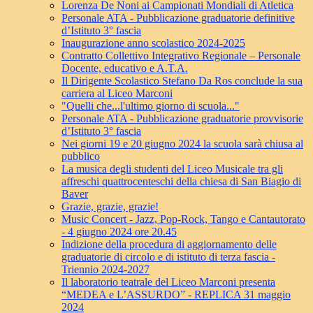
Lorenza De Noni ai Campionati Mondiali di Atletica
Personale ATA - Pubblicazione graduatorie definitive
d’Istituto 3° fascia
Inaugurazione anno scolastico 2024-2025
Contratto Collettivo Integrativo Regionale – Personale
Docente, educativo e A.T.A.
Il Dirigente Scolastico Stefano Da Ros conclude la sua
carriera al Liceo Marconi
"Quelli che...l'ultimo giorno di scuola..."
Personale ATA - Pubblicazione graduatorie provvisorie
d’Istituto 3° fascia
Nei giorni 19 e 20 giugno 2024 la scuola sarà chiusa al
pubblico
La musica degli studenti del Liceo Musicale tra gli
affreschi quattrocenteschi della chiesa di San Biagio di
Baver
Grazie, grazie, grazie!
Music Concert - Jazz, Pop-Rock, Tango e Cantautorato
- 4 giugno 2024 ore 20.45
Indizione della procedura di aggiornamento delle
graduatorie di circolo e di istituto di terza fascia -
Triennio 2024-2027
Il laboratorio teatrale del Liceo Marconi presenta
“MEDEA e L’ASSURDO” - REPLICA 31 maggio
2024