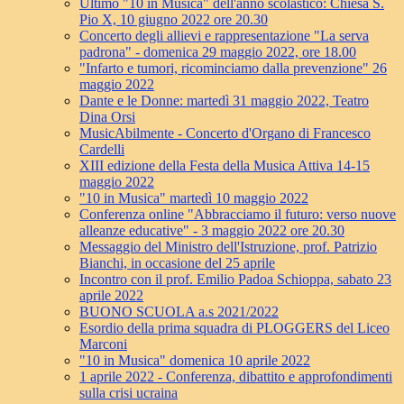
Ultimo "10 in Musica" dell'anno scolastico: Chiesa S.
Pio X, 10 giugno 2022 ore 20.30
Concerto degli allievi e rappresentazione "La serva
padrona" - domenica 29 maggio 2022, ore 18.00
"Infarto e tumori, ricominciamo dalla prevenzione" 26
maggio 2022
Dante e le Donne: martedì 31 maggio 2022, Teatro
Dina Orsi
MusicAbilmente - Concerto d'Organo di Francesco
Cardelli
XIII edizione della Festa della Musica Attiva 14-15
maggio 2022
"10 in Musica" martedì 10 maggio 2022
Conferenza online "Abbracciamo il futuro: verso nuove
alleanze educative" - 3 maggio 2022 ore 20.30
Messaggio del Ministro dell'Istruzione, prof. Patrizio
Bianchi, in occasione del 25 aprile
Incontro con il prof. Emilio Padoa Schioppa, sabato 23
aprile 2022
BUONO SCUOLA a.s 2021/2022
Esordio della prima squadra di PLOGGERS del Liceo
Marconi
"10 in Musica" domenica 10 aprile 2022
1 aprile 2022 - Conferenza, dibattito e approfondimenti
sulla crisi ucraina