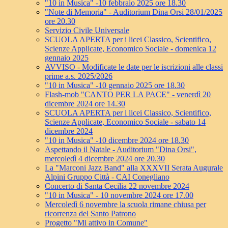
"10 in Musica" -10 febbraio 2025 ore 18.30
"Note di Memoria" - Auditorium Dina Orsi 28/01/2025
ore 20.30
Servizio Civile Universale
SCUOLA APERTA per i licei Classico, Scientifico,
Scienze Applicate, Economico Sociale - domenica 12
gennaio 2025
AVVISO - Modificate le date per le iscrizioni alle classi
prime a.s. 2025/2026
"10 in Musica" -10 gennaio 2025 ore 18.30
Flash-mob "CANTO PER LA PACE" - venerdì 20
dicembre 2024 ore 14.30
SCUOLA APERTA per i licei Classico, Scientifico,
Scienze Applicate, Economico Sociale - sabato 14
dicembre 2024
"10 in Musica" -10 dicembre 2024 ore 18.30
Aspettando il Natale - Auditorium "Dina Orsi",
mercoledì 4 dicembre 2024 ore 20.30
La "Marconi Jazz Band" alla XXXVII Serata Augurale
Alpini Gruppo Città - CAI Conegliano
Concerto di Santa Cecilia 22 novembre 2024
"10 in Musica" - 10 novembre 2024 ore 17.00
Mercoledì 6 novembre la scuola rimane chiusa per
ricorrenza del Santo Patrono
Progetto "Mi attivo in Comune"