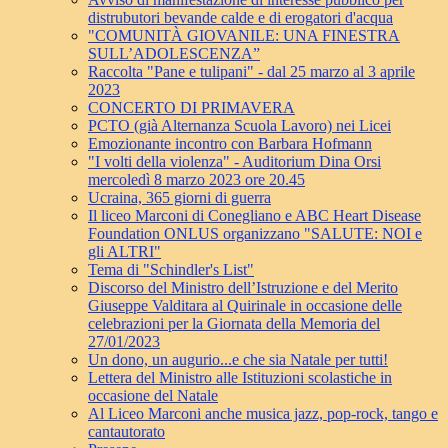
distrubutori bevande calde e di erogatori d'acqua
"COMUNITÀ GIOVANILE: UNA FINESTRA
SULL’ADOLESCENZA”
Raccolta "Pane e tulipani" - dal 25 marzo al 3 aprile
2023
CONCERTO DI PRIMAVERA
PCTO (già Alternanza Scuola Lavoro) nei Licei
Emozionante incontro con Barbara Hofmann
"I volti della violenza" - Auditorium Dina Orsi
mercoledì 8 marzo 2023 ore 20.45
Ucraina, 365 giorni di guerra
Il liceo Marconi di Conegliano e ABC Heart Disease
Foundation ONLUS organizzano "SALUTE: NOI e
gli ALTRI"
Tema di "Schindler's List"
Discorso del Ministro dell’Istruzione e del Merito
Giuseppe Valditara al Quirinale in occasione delle
celebrazioni per la Giornata della Memoria del
27/01/2023
Un dono, un augurio...e che sia Natale per tutti!
Lettera del Ministro alle Istituzioni scolastiche in
occasione del Natale
Al Liceo Marconi anche musica jazz, pop-rock, tango e
cantautorato