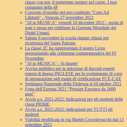
classe con noi, ti porteremo sempre nel cuore. I tuoi
compagni della 4F
Concerto d'esordio del neo costituito "Coro Ad
Libitum" - Venezia 27 novembre 2021
"10 in MUSICA" venerdì 10 dicembre 2021 - serata di
note e prosa per celebrare la Giornata Mondiale dei
Diritti Umani.
Sabato 6 novembre la scuola rimane chiusa per
ricorrenza del Santo Patrono
La classe 2C ha rappresentato il nostro Liceo
presenziando alla cerimonia commemorativa del IV
Novembre
"10 in MUSICA" - Si riparte!
Avviso pubblico per la selezione di docenti esperti
esterni di lingua INGLESE per lo svolgimento di corsi
di preparazione agli esami di certificazione FCE-CAE
Settimana Nazionale della Dislessia 4-10 ottobre 2021
Festa dell’Europa 2021 “Pensare Europeo da 1600
anni”
Avvio a.s. 2021-2022: Indicazioni per gli studenti delle
classi PRIME
Avvio a.s. 2021-2022: indicazioni per TUTTI gli
studenti
Viabilità modificata in via Martiri Cecoslovacchi dal 13
settembre 2021