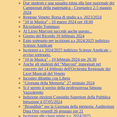
Due studenti e una squadra mista alla fase nazionale dei
Campionati della matematica - Cesenatico 2-5 maggio
2024
Regione Veneto: Borsa di studio a.s. 2023/2024
"10 in Musica" - 10 marzo 2024 ore 18.00
Ricordando Tommaso
Al Liceo Marconi succede anche questo...
Giorno del Ricordo 16 febbraio 2024
Esito sorteggio per iscrizioni a.s 2024/2025 indirizzo
Scienze Applicate
Iscrizioni a.s 2024/2025 indirizzo Scienze Applicate –
avviso sorteggio.
"10 in Musica" - 10 febbraio 2024 ore 20.30
Anche gli studenti del "Marconi" impegnati nel
concerto del 14 febbraio dell'Orchestra Regionale dei
Licei Musicali del Veneto
Incontro dibattito con Libera
"Giornata della Memoria" 27 gennaio 2024
Si è spento il sorriso della professoressa Simona
Vazzoleretto
Indizione elezioni Consiglio Superiore della Pubblica
Istruzione il 07/05/2024
“Brundibár” per la Giornata della memoria: Auditorium
Dina Orsi venerdì 26 gennaio ore 21
Iscrizioni alle classi prime a.s. 2024/2025