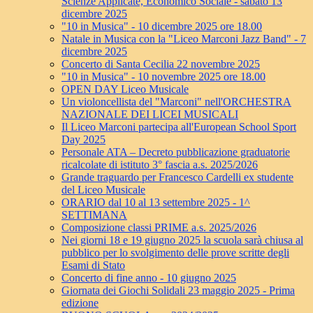
Scienze Applicate, Economico Sociale - sabato 13
dicembre 2025
"10 in Musica" - 10 dicembre 2025 ore 18.00
Natale in Musica con la "Liceo Marconi Jazz Band" - 7
dicembre 2025
Concerto di Santa Cecilia 22 novembre 2025
"10 in Musica" - 10 novembre 2025 ore 18.00
OPEN DAY Liceo Musicale
Un violoncellista del "Marconi" nell'ORCHESTRA
NAZIONALE DEI LICEI MUSICALI
Il Liceo Marconi partecipa all'European School Sport
Day 2025
Personale ATA – Decreto pubblicazione graduatorie
ricalcolate di istituto 3° fascia a.s. 2025/2026
Grande traguardo per Francesco Cardelli ex studente
del Liceo Musicale
ORARIO dal 10 al 13 settembre 2025 - 1^
SETTIMANA
Composizione classi PRIME a.s. 2025/2026
Nei giorni 18 e 19 giugno 2025 la scuola sarà chiusa al
pubblico per lo svolgimento delle prove scritte degli
Esami di Stato
Concerto di fine anno - 10 giugno 2025
Giornata dei Giochi Solidali 23 maggio 2025 - Prima
edizione