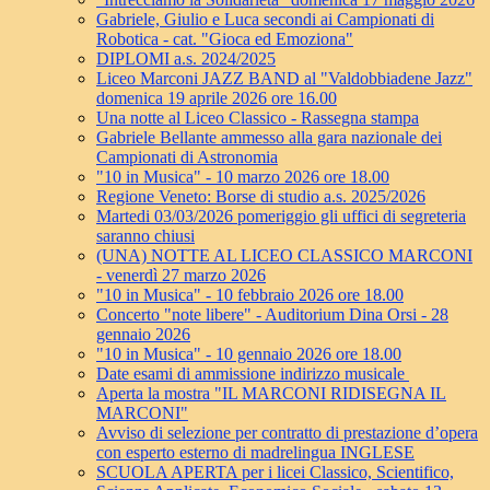
Gabriele, Giulio e Luca secondi ai Campionati di
Robotica - cat. "Gioca ed Emoziona"
DIPLOMI a.s. 2024/2025
Liceo Marconi JAZZ BAND al "Valdobbiadene Jazz"
domenica 19 aprile 2026 ore 16.00
Una notte al Liceo Classico - Rassegna stampa
Gabriele Bellante ammesso alla gara nazionale dei
Campionati di Astronomia
"10 in Musica" - 10 marzo 2026 ore 18.00
Regione Veneto: Borse di studio a.s. 2025/2026
Martedi 03/03/2026 pomeriggio gli uffici di segreteria
saranno chiusi
(UNA) NOTTE AL LICEO CLASSICO MARCONI
- venerdì 27 marzo 2026
"10 in Musica" - 10 febbraio 2026 ore 18.00
Concerto "note libere" - Auditorium Dina Orsi - 28
gennaio 2026
"10 in Musica" - 10 gennaio 2026 ore 18.00
Date esami di ammissione indirizzo musicale
Aperta la mostra "IL MARCONI RIDISEGNA IL
MARCONI"
Avviso di selezione per contratto di prestazione d’opera
con esperto esterno di madrelingua INGLESE
SCUOLA APERTA per i licei Classico, Scientifico,