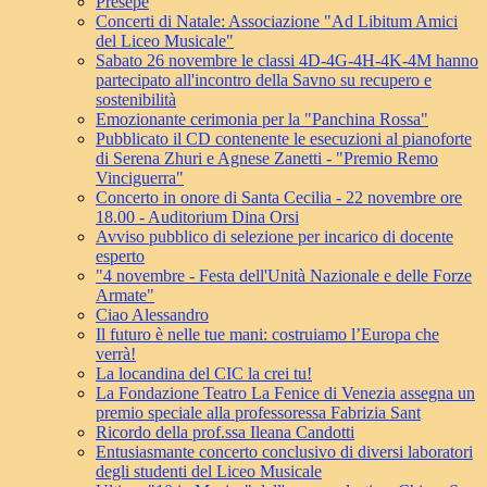
Presepe
Concerti di Natale: Associazione "Ad Libitum Amici
del Liceo Musicale"
Sabato 26 novembre le classi 4D-4G-4H-4K-4M hanno
partecipato all'incontro della Savno su recupero e
sostenibilità
Emozionante cerimonia per la "Panchina Rossa"
Pubblicato il CD contenente le esecuzioni al pianoforte
di Serena Zhuri e Agnese Zanetti - "Premio Remo
Vinciguerra"
Concerto in onore di Santa Cecilia - 22 novembre ore
18.00 - Auditorium Dina Orsi
Avviso pubblico di selezione per incarico di docente
esperto
"4 novembre - Festa dell'Unità Nazionale e delle Forze
Armate"
Ciao Alessandro
Il futuro è nelle tue mani: costruiamo l’Europa che
verrà!
La locandina del CIC la crei tu!
La Fondazione Teatro La Fenice di Venezia assegna un
premio speciale alla professoressa Fabrizia Sant
Ricordo della prof.ssa Ileana Candotti
Entusiasmante concerto conclusivo di diversi laboratori
degli studenti del Liceo Musicale