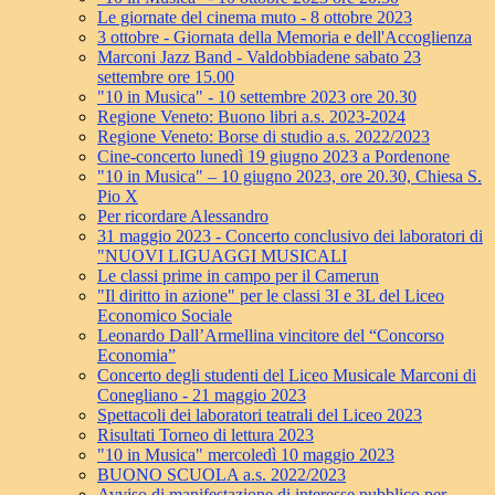
Le giornate del cinema muto - 8 ottobre 2023
3 ottobre - Giornata della Memoria e dell'Accoglienza
Marconi Jazz Band - Valdobbiadene sabato 23
settembre ore 15.00
"10 in Musica" - 10 settembre 2023 ore 20.30
Regione Veneto: Buono libri a.s. 2023-2024
Regione Veneto: Borse di studio a.s. 2022/2023
Cine-concerto lunedì 19 giugno 2023 a Pordenone
"10 in Musica" – 10 giugno 2023, ore 20.30, Chiesa S.
Pio X
Per ricordare Alessandro
31 maggio 2023 - Concerto conclusivo dei laboratori di
"NUOVI LIGUAGGI MUSICALI
Le classi prime in campo per il Camerun
"Il diritto in azione" per le classi 3I e 3L del Liceo
Economico Sociale
Leonardo Dall’Armellina vincitore del “Concorso
Economia”
Concerto degli studenti del Liceo Musicale Marconi di
Conegliano - 21 maggio 2023
Spettacoli dei laboratori teatrali del Liceo 2023
Risultati Torneo di lettura 2023
"10 in Musica" mercoledì 10 maggio 2023
BUONO SCUOLA a.s. 2022/2023
Avviso di manifestazione di interesse pubblico per