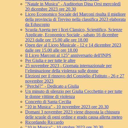
"Natale in Musica" - Auditoriun Dina Orsi mercoledì
20 dicembre 2023 ore 20.30
Liceo Economico Sociale del Marconi risulta il migliore
della provincia di Treviso nella classifica 2023 elaborata
da Eduscopio
Scuola Aperta per i licei Classico, Scientifico, Scienze
Applicate, Economico Sociale - sabato 16 dicembre
2023 dalle ore 15.00 alle ore 18.00
Open day al Liceo Musicale - 12 e 14 dicembre 2023
dalle ore 15.00 alle ore 18.00
Il Liceo Marconi al 125° anniversario dell'INPS
Per Giulia e per tutte le altre
25 novembre 2023 - Giornata internazionale per
l’eliminazione della violenza sulle donne
Elezioni per il rinnovo del Consiglio d'Istituto - 26 e 27
novembre 2023
"Perché?" - Dedicato a Giulia
Un minuto di silenzio per Giulia Cecchettin e per tutte
le donne vittime di violenza
Concerto di Santa Cecilia
"10 in Musica" - 10 novembre 2023 ore 20.30
Domani 3 novembre 2023 viene disposta la chiusura
delle scuole di ogni ordine e grado causa allerta meteo
Ricordando Riccardo
"10 in Musica" - 10 ottobre 2023 ore 20.30