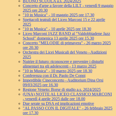
BUONO SCUOLA a.s. 2024/2025
Concerto d'arpe a favore della LILT - venerdì 9 maggio
2025 ore 20.30
"10 in Musica" - 10 maggio 2025 ore 17.30
Spettacoli teatrali del Liceo Marconi 15 e 22 aprile
2025
"10 in Musica" - 10 aprile 2025 ore 18.30
Liceo Marconi JAZZ BAND al "Valdobbiadene Jazz
School" domenica 13 aprile 2025 ore 15.30
Concerto "MELODIE di primavera" - 26 marzo 2025
ore 20.30
Orchestra dei Licei Musicali del Veneto - Audizioni
2025
Nutrire il futuro: riconoscere e prevenire i disturbi
alimentari tra gli adolescenti - 13 marzo 2025
"10 in Musica" - 10 marzo 2025 ore 18.30
Conferenza con il Dr. Paolo De Coppi
Imperdibile Cineconcerto - Auditorium Dina Orsi
09/03/2025 ore 16.30
Regione Veneto: Borse di studio a.s. 2024/2025
(UNA) NOTTE AL LICEO CLASSICO MARCONI
- venerdì 4 aprile 2025 dalle ore 18.00
Due serate su DSA ed implicazioni emotive
"AL PASSO CON IL DIGITALE" - 26 febbraio 2025
ore 17.30