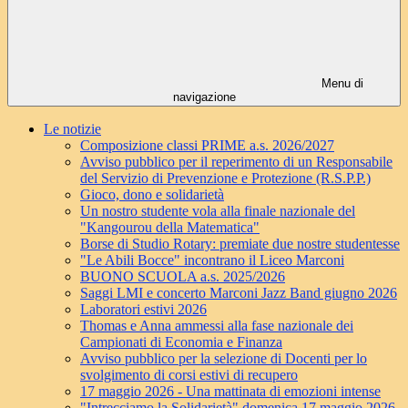
Menu di
navigazione
Le notizie
Composizione classi PRIME a.s. 2026/2027
Avviso pubblico per il reperimento di un Responsabile
del Servizio di Prevenzione e Protezione (R.S.P.P.)
Gioco, dono e solidarietà
Un nostro studente vola alla finale nazionale del
"Kangourou della Matematica"
Borse di Studio Rotary: premiate due nostre studentesse
"Le Abili Bocce" incontrano il Liceo Marconi
BUONO SCUOLA a.s. 2025/2026
Saggi LMI e concerto Marconi Jazz Band giugno 2026
Laboratori estivi 2026
Thomas e Anna ammessi alla fase nazionale dei
Campionati di Economia e Finanza
Avviso pubblico per la selezione di Docenti per lo
svolgimento di corsi estivi di recupero
17 maggio 2026 - Una mattinata di emozioni intense
"Intrecciamo la Solidarietà" domenica 17 maggio 2026