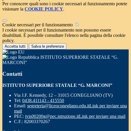
Per conoscere quali sono i cookie necessari al funzionamento potete
visionare la
COOKIE POLICY
.
Cookie necessari per il funzionamento
I cookie necessari per il funzionamento non possono essere
disabilitati. È possibile consultare l'elenco nella pagina della cookie
policy.
Accetta tutti
Salva le preferenze
ISTITUTO SUPERIORE STATALE “G.
MARCONI”
Contatti
ISTITUTO SUPERIORE STATALE “G. MARCONI”
Via J.F. Kennedy, 12 – 31015 CONEGLIANO (TV)
Tel:
0438.411143 - 415550
Email:
segreteria@liceoconegliano.edu.it
Link per inviare una
mail
PEC:
tvis00200g@pec.istruzione.it
Link per inviare una mail
C.F.: 82003370267