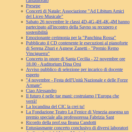
cantautorato
Presepe
Concerti di Natale: Associazione "Ad Libitum Amici
del Liceo Musicale"
Sabato 26 novembre le classi 4D-4G-4H-4K-4M hanno
partecipato all'incontro della Savno su recupero e
sostenibilità
Emozionante cerimonia per la "Panchina Rossa"
Pubblicato il CD contenente le esecuzioni al pianoforte
di Serena Zhuri e Agnese Zanetti - "Premio Remo
Vinciguerra"
Concerto in onore di Santa Cecilia - 22 novembre ore
18.00 - Auditorium Dina Orsi
Avviso pubblico di selezione per incarico di docente
esperto
"4 novembre - Festa dell'Unità Nazionale e delle Forze
Armate"
Ciao Alessandro
Il futuro è nelle tue mani: costruiamo l’Europa che
verrà!
La locandina del CIC la crei tu!
La Fondazione Teatro La Fenice di Venezia assegna un
premio speciale alla professoressa Fabrizia Sant
Ricordo della prof.ssa Ileana Candotti
Entusiasmante concerto conclusivo di diversi laboratori