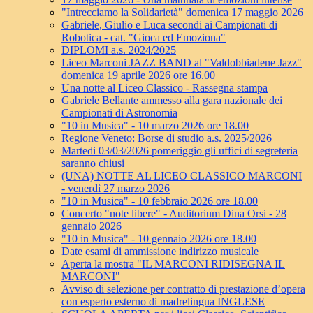
"Intrecciamo la Solidarietà" domenica 17 maggio 2026
Gabriele, Giulio e Luca secondi ai Campionati di
Robotica - cat. "Gioca ed Emoziona"
DIPLOMI a.s. 2024/2025
Liceo Marconi JAZZ BAND al "Valdobbiadene Jazz"
domenica 19 aprile 2026 ore 16.00
Una notte al Liceo Classico - Rassegna stampa
Gabriele Bellante ammesso alla gara nazionale dei
Campionati di Astronomia
"10 in Musica" - 10 marzo 2026 ore 18.00
Regione Veneto: Borse di studio a.s. 2025/2026
Martedi 03/03/2026 pomeriggio gli uffici di segreteria
saranno chiusi
(UNA) NOTTE AL LICEO CLASSICO MARCONI
- venerdì 27 marzo 2026
"10 in Musica" - 10 febbraio 2026 ore 18.00
Concerto "note libere" - Auditorium Dina Orsi - 28
gennaio 2026
"10 in Musica" - 10 gennaio 2026 ore 18.00
Date esami di ammissione indirizzo musicale
Aperta la mostra "IL MARCONI RIDISEGNA IL
MARCONI"
Avviso di selezione per contratto di prestazione d’opera
con esperto esterno di madrelingua INGLESE