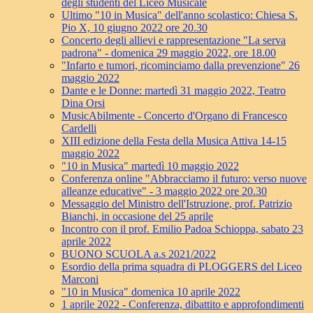
degli studenti del Liceo Musicale
Ultimo "10 in Musica" dell'anno scolastico: Chiesa S.
Pio X, 10 giugno 2022 ore 20.30
Concerto degli allievi e rappresentazione "La serva
padrona" - domenica 29 maggio 2022, ore 18.00
"Infarto e tumori, ricominciamo dalla prevenzione" 26
maggio 2022
Dante e le Donne: martedì 31 maggio 2022, Teatro
Dina Orsi
MusicAbilmente - Concerto d'Organo di Francesco
Cardelli
XIII edizione della Festa della Musica Attiva 14-15
maggio 2022
"10 in Musica" martedì 10 maggio 2022
Conferenza online "Abbracciamo il futuro: verso nuove
alleanze educative" - 3 maggio 2022 ore 20.30
Messaggio del Ministro dell'Istruzione, prof. Patrizio
Bianchi, in occasione del 25 aprile
Incontro con il prof. Emilio Padoa Schioppa, sabato 23
aprile 2022
BUONO SCUOLA a.s 2021/2022
Esordio della prima squadra di PLOGGERS del Liceo
Marconi
"10 in Musica" domenica 10 aprile 2022
1 aprile 2022 - Conferenza, dibattito e approfondimenti