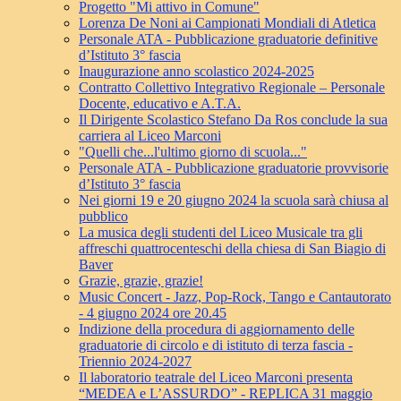
Progetto "Mi attivo in Comune"
Lorenza De Noni ai Campionati Mondiali di Atletica
Personale ATA - Pubblicazione graduatorie definitive
d’Istituto 3° fascia
Inaugurazione anno scolastico 2024-2025
Contratto Collettivo Integrativo Regionale – Personale
Docente, educativo e A.T.A.
Il Dirigente Scolastico Stefano Da Ros conclude la sua
carriera al Liceo Marconi
"Quelli che...l'ultimo giorno di scuola..."
Personale ATA - Pubblicazione graduatorie provvisorie
d’Istituto 3° fascia
Nei giorni 19 e 20 giugno 2024 la scuola sarà chiusa al
pubblico
La musica degli studenti del Liceo Musicale tra gli
affreschi quattrocenteschi della chiesa di San Biagio di
Baver
Grazie, grazie, grazie!
Music Concert - Jazz, Pop-Rock, Tango e Cantautorato
- 4 giugno 2024 ore 20.45
Indizione della procedura di aggiornamento delle
graduatorie di circolo e di istituto di terza fascia -
Triennio 2024-2027
Il laboratorio teatrale del Liceo Marconi presenta
“MEDEA e L’ASSURDO” - REPLICA 31 maggio