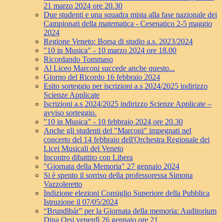
21 marzo 2024 ore 20.30
Due studenti e una squadra mista alla fase nazionale dei
Campionati della matematica - Cesenatico 2-5 maggio
2024
Regione Veneto: Borsa di studio a.s. 2023/2024
"10 in Musica" - 10 marzo 2024 ore 18.00
Ricordando Tommaso
Al Liceo Marconi succede anche questo...
Giorno del Ricordo 16 febbraio 2024
Esito sorteggio per iscrizioni a.s 2024/2025 indirizzo
Scienze Applicate
Iscrizioni a.s 2024/2025 indirizzo Scienze Applicate –
avviso sorteggio.
"10 in Musica" - 10 febbraio 2024 ore 20.30
Anche gli studenti del "Marconi" impegnati nel
concerto del 14 febbraio dell'Orchestra Regionale dei
Licei Musicali del Veneto
Incontro dibattito con Libera
"Giornata della Memoria" 27 gennaio 2024
Si è spento il sorriso della professoressa Simona
Vazzoleretto
Indizione elezioni Consiglio Superiore della Pubblica
Istruzione il 07/05/2024
“Brundibár” per la Giornata della memoria: Auditorium
Dina Orsi venerdì 26 gennaio ore 21