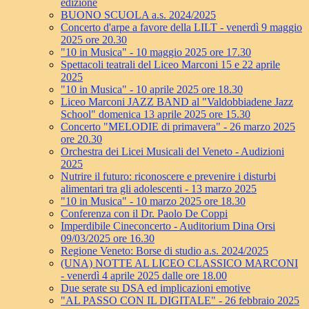
edizione
BUONO SCUOLA a.s. 2024/2025
Concerto d'arpe a favore della LILT - venerdì 9 maggio
2025 ore 20.30
"10 in Musica" - 10 maggio 2025 ore 17.30
Spettacoli teatrali del Liceo Marconi 15 e 22 aprile
2025
"10 in Musica" - 10 aprile 2025 ore 18.30
Liceo Marconi JAZZ BAND al "Valdobbiadene Jazz
School" domenica 13 aprile 2025 ore 15.30
Concerto "MELODIE di primavera" - 26 marzo 2025
ore 20.30
Orchestra dei Licei Musicali del Veneto - Audizioni
2025
Nutrire il futuro: riconoscere e prevenire i disturbi
alimentari tra gli adolescenti - 13 marzo 2025
"10 in Musica" - 10 marzo 2025 ore 18.30
Conferenza con il Dr. Paolo De Coppi
Imperdibile Cineconcerto - Auditorium Dina Orsi
09/03/2025 ore 16.30
Regione Veneto: Borse di studio a.s. 2024/2025
(UNA) NOTTE AL LICEO CLASSICO MARCONI
- venerdì 4 aprile 2025 dalle ore 18.00
Due serate su DSA ed implicazioni emotive
"AL PASSO CON IL DIGITALE" - 26 febbraio 2025