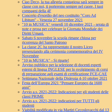
Ciao Deco, la tua allegria contagiosa sarà sempre in
classe con noi, ti porteremo sempre nel cuore. I tuoi
compagni della 4F
Concerto d'esordio del neo costituito "Coro Ad
Libitum" - Venezia 27 novembre 2021
"10 in MUSICA" venerdì 10 dicembre 2021 - serata di
note e prosa per celebrare la Giornata Mondiale dei
Diritti Umani.
Sabato 6 novembre la scuola rimane chiusa per
ricorrenza del Santo Patrono
La classe 2C ha rappresentato il nostro Liceo
presenziando alla cerimonia commemorativa del IV
Novembre
"10 in MUSICA" - Si riparte!
Avviso pubblico per la selezione di docenti esperti
esterni di lingua INGLESE per lo svolgimento di corsi
di preparazione agli esami di certificazione FCE-CAE
Settimana Nazionale della Dislessia 4-10 ottobre 2021
Festa dell’Europa 2021 “Pensare Europeo da 1600
anni”
Avvio a.s. 2021-2022: Indicazioni per gli studenti delle
classi PRIME
Avvio a.s. 2021-2022: indicazioni per TUTTI gli
studenti
Viabilità modificata in via Martiri Cecoslovacchi dal 13