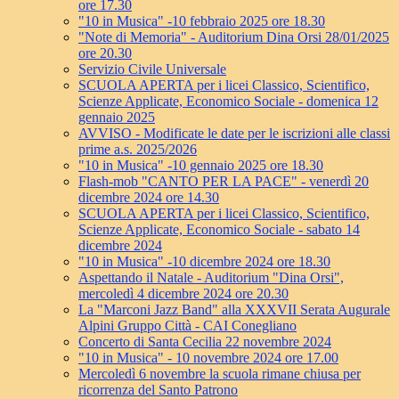
ore 17.30
"10 in Musica" -10 febbraio 2025 ore 18.30
"Note di Memoria" - Auditorium Dina Orsi 28/01/2025
ore 20.30
Servizio Civile Universale
SCUOLA APERTA per i licei Classico, Scientifico,
Scienze Applicate, Economico Sociale - domenica 12
gennaio 2025
AVVISO - Modificate le date per le iscrizioni alle classi
prime a.s. 2025/2026
"10 in Musica" -10 gennaio 2025 ore 18.30
Flash-mob "CANTO PER LA PACE" - venerdì 20
dicembre 2024 ore 14.30
SCUOLA APERTA per i licei Classico, Scientifico,
Scienze Applicate, Economico Sociale - sabato 14
dicembre 2024
"10 in Musica" -10 dicembre 2024 ore 18.30
Aspettando il Natale - Auditorium "Dina Orsi",
mercoledì 4 dicembre 2024 ore 20.30
La "Marconi Jazz Band" alla XXXVII Serata Augurale
Alpini Gruppo Città - CAI Conegliano
Concerto di Santa Cecilia 22 novembre 2024
"10 in Musica" - 10 novembre 2024 ore 17.00
Mercoledì 6 novembre la scuola rimane chiusa per
ricorrenza del Santo Patrono