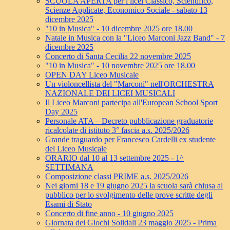
SCUOLA APERTA per i licei Classico, Scientifico,
Scienze Applicate, Economico Sociale - sabato 13
dicembre 2025
"10 in Musica" - 10 dicembre 2025 ore 18.00
Natale in Musica con la "Liceo Marconi Jazz Band" - 7
dicembre 2025
Concerto di Santa Cecilia 22 novembre 2025
"10 in Musica" - 10 novembre 2025 ore 18.00
OPEN DAY Liceo Musicale
Un violoncellista del "Marconi" nell'ORCHESTRA
NAZIONALE DEI LICEI MUSICALI
Il Liceo Marconi partecipa all'European School Sport
Day 2025
Personale ATA – Decreto pubblicazione graduatorie
ricalcolate di istituto 3° fascia a.s. 2025/2026
Grande traguardo per Francesco Cardelli ex studente
del Liceo Musicale
ORARIO dal 10 al 13 settembre 2025 - 1^
SETTIMANA
Composizione classi PRIME a.s. 2025/2026
Nei giorni 18 e 19 giugno 2025 la scuola sarà chiusa al
pubblico per lo svolgimento delle prove scritte degli
Esami di Stato
Concerto di fine anno - 10 giugno 2025
Giornata dei Giochi Solidali 23 maggio 2025 - Prima