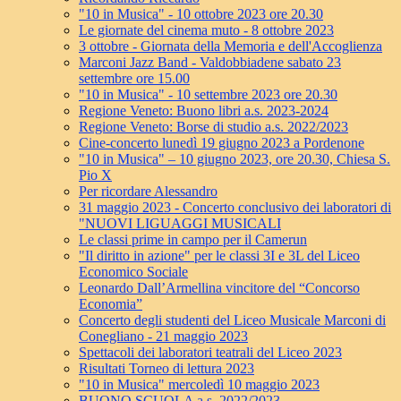
"10 in Musica" - 10 ottobre 2023 ore 20.30
Le giornate del cinema muto - 8 ottobre 2023
3 ottobre - Giornata della Memoria e dell'Accoglienza
Marconi Jazz Band - Valdobbiadene sabato 23
settembre ore 15.00
"10 in Musica" - 10 settembre 2023 ore 20.30
Regione Veneto: Buono libri a.s. 2023-2024
Regione Veneto: Borse di studio a.s. 2022/2023
Cine-concerto lunedì 19 giugno 2023 a Pordenone
"10 in Musica" – 10 giugno 2023, ore 20.30, Chiesa S.
Pio X
Per ricordare Alessandro
31 maggio 2023 - Concerto conclusivo dei laboratori di
"NUOVI LIGUAGGI MUSICALI
Le classi prime in campo per il Camerun
"Il diritto in azione" per le classi 3I e 3L del Liceo
Economico Sociale
Leonardo Dall’Armellina vincitore del “Concorso
Economia”
Concerto degli studenti del Liceo Musicale Marconi di
Conegliano - 21 maggio 2023
Spettacoli dei laboratori teatrali del Liceo 2023
Risultati Torneo di lettura 2023
"10 in Musica" mercoledì 10 maggio 2023
BUONO SCUOLA a.s. 2022/2023