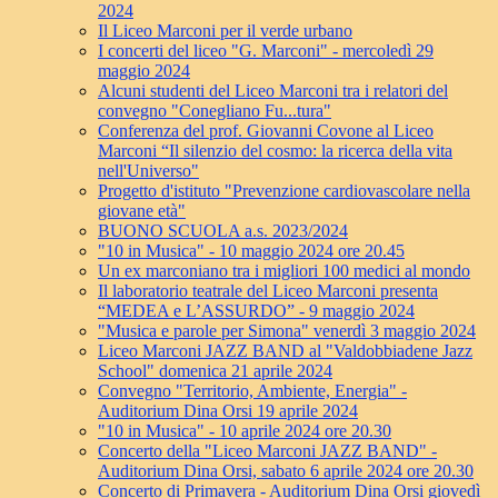
2024
Il Liceo Marconi per il verde urbano
I concerti del liceo "G. Marconi" - mercoledì 29
maggio 2024
Alcuni studenti del Liceo Marconi tra i relatori del
convegno "Conegliano Fu...tura"
Conferenza del prof. Giovanni Covone al Liceo
Marconi “Il silenzio del cosmo: la ricerca della vita
nell'Universo"
Progetto d'istituto "Prevenzione cardiovascolare nella
giovane età"
BUONO SCUOLA a.s. 2023/2024
"10 in Musica" - 10 maggio 2024 ore 20.45
Un ex marconiano tra i migliori 100 medici al mondo
Il laboratorio teatrale del Liceo Marconi presenta
“MEDEA e L’ASSURDO” - 9 maggio 2024
"Musica e parole per Simona" venerdì 3 maggio 2024
Liceo Marconi JAZZ BAND al "Valdobbiadene Jazz
School" domenica 21 aprile 2024
Convegno "Territorio, Ambiente, Energia" -
Auditorium Dina Orsi 19 aprile 2024
"10 in Musica" - 10 aprile 2024 ore 20.30
Concerto della "Liceo Marconi JAZZ BAND" -
Auditorium Dina Orsi, sabato 6 aprile 2024 ore 20.30
Concerto di Primavera - Auditorium Dina Orsi giovedì