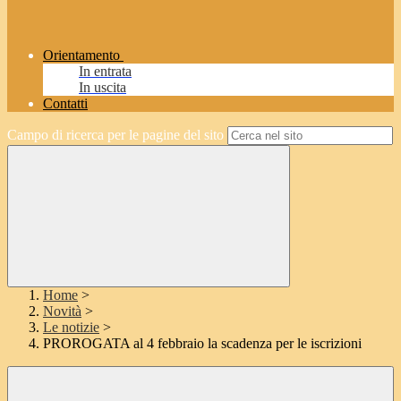
Orientamento
In entrata
In uscita
Contatti
Campo di ricerca per le pagine del sito
Home
>
Novità
>
Le notizie
>
PROROGATA al 4 febbraio la scadenza per le iscrizioni