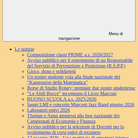
Menu di
navigazione
Le notizie
Composizione classi PRIME a.s. 2026/2027
Avviso pubblico per il reperimento di un Responsabile
del Servizio di Prevenzione e Protezione (R.S.P.P.)
Gioco, dono e solidarietà
Un nostro studente vola alla finale nazionale del
"Kangourou della Matematica"
Borse di Studio Rotary: premiate due nostre studentesse
"Le Abili Bocce" incontrano il Liceo Marconi
BUONO SCUOLA a.s. 2025/2026
Saggi LMI e concerto Marconi Jazz Band giugno 2026
Laboratori estivi 2026
Thomas e Anna ammessi alla fase nazionale dei
Campionati di Economia e Finanza
Avviso pubblico per la selezione di Docenti per lo
svolgimento di corsi estivi di recupero
17 maggio 2026 - Una mattinata di emozioni intense