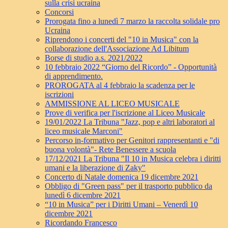
sulla crisi ucraina
Concorsi
Prorogata fino a lunedì 7 marzo la raccolta solidale pro
Ucraina
Riprendono i concerti del "10 in Musica" con la
collaborazione dell'Associazione Ad Libitum
Borse di studio a.s. 2021/2022
10 febbraio 2022 “Giorno del Ricordo” - Opportunità
di apprendimento.
PROROGATA al 4 febbraio la scadenza per le
iscrizioni
AMMISSIONE AL LICEO MUSICALE
Prove di verifica per l'iscrizione al Liceo Musicale
19/01/2022 La Tribuna "Jazz, pop e altri laboratori al
liceo musicale Marconi"
Percorso in-formativo per Genitori rappresentanti e "di
buona volontà"- Rete Benessere a scuola
17/12/2021 La Tribuna "Il 10 in Musica celebra i diritti
umani e la liberazione di Zaky"
Concerto di Natale domenica 19 dicembre 2021
Obbligo di "Green pass" per il trasporto pubblico da
lunedì 6 dicembre 2021
“10 in Musica” per i Diritti Umani – Venerdì 10
dicembre 2021
Ricordando Francesco