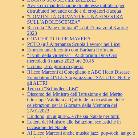
Avviso di manifestazione di interesse pubblico per
distrubutori bevande calde e di erogatori d'acqua
"COMUNITÀ GIOVANILE: UNA FINESTRA
SULL’ADOLESCENZA”
Raccolta "Pane e tulipani" - dal 25 marzo al 3 aprile
2023
CONCERTO DI PRIMAVERA
PCTO (già Alternanza Scuola Lavoro) nei Licei
Emozionante incontro con Barbara Hofmann
"I volti della violenza" - Auditorium Dina Orsi
mercoledì 8 marzo 2023 ore 20.45
Ucraina, 365 giorni di guerra
Il liceo Marconi di Conegliano e ABC Heart Disease
Foundation ONLUS organizzano "SALUTE: NOI e
gli ALTRI"
Tema di "Schindler's List"
Discorso del Ministro dell’Istruzione e del Merito
Giuseppe Valditara al Quirinale in occasione delle
celebrazioni per la Giornata della Memoria del
27/01/2023
Un dono, un augurio...e che sia Natale per tutti!
Lettera del Ministro alle Istituzioni scolastiche in
occasione del Natale
Al Liceo Marconi anche musica jazz, pop-rock, tango e