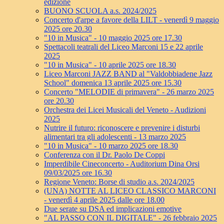
edizione
BUONO SCUOLA a.s. 2024/2025
Concerto d'arpe a favore della LILT - venerdì 9 maggio
2025 ore 20.30
"10 in Musica" - 10 maggio 2025 ore 17.30
Spettacoli teatrali del Liceo Marconi 15 e 22 aprile
2025
"10 in Musica" - 10 aprile 2025 ore 18.30
Liceo Marconi JAZZ BAND al "Valdobbiadene Jazz
School" domenica 13 aprile 2025 ore 15.30
Concerto "MELODIE di primavera" - 26 marzo 2025
ore 20.30
Orchestra dei Licei Musicali del Veneto - Audizioni
2025
Nutrire il futuro: riconoscere e prevenire i disturbi
alimentari tra gli adolescenti - 13 marzo 2025
"10 in Musica" - 10 marzo 2025 ore 18.30
Conferenza con il Dr. Paolo De Coppi
Imperdibile Cineconcerto - Auditorium Dina Orsi
09/03/2025 ore 16.30
Regione Veneto: Borse di studio a.s. 2024/2025
(UNA) NOTTE AL LICEO CLASSICO MARCONI
- venerdì 4 aprile 2025 dalle ore 18.00
Due serate su DSA ed implicazioni emotive
"AL PASSO CON IL DIGITALE" - 26 febbraio 2025