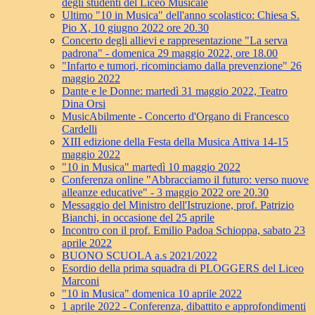
degli studenti del Liceo Musicale
Ultimo "10 in Musica" dell'anno scolastico: Chiesa S.
Pio X, 10 giugno 2022 ore 20.30
Concerto degli allievi e rappresentazione "La serva
padrona" - domenica 29 maggio 2022, ore 18.00
"Infarto e tumori, ricominciamo dalla prevenzione" 26
maggio 2022
Dante e le Donne: martedì 31 maggio 2022, Teatro
Dina Orsi
MusicAbilmente - Concerto d'Organo di Francesco
Cardelli
XIII edizione della Festa della Musica Attiva 14-15
maggio 2022
"10 in Musica" martedì 10 maggio 2022
Conferenza online "Abbracciamo il futuro: verso nuove
alleanze educative" - 3 maggio 2022 ore 20.30
Messaggio del Ministro dell'Istruzione, prof. Patrizio
Bianchi, in occasione del 25 aprile
Incontro con il prof. Emilio Padoa Schioppa, sabato 23
aprile 2022
BUONO SCUOLA a.s 2021/2022
Esordio della prima squadra di PLOGGERS del Liceo
Marconi
"10 in Musica" domenica 10 aprile 2022
1 aprile 2022 - Conferenza, dibattito e approfondimenti