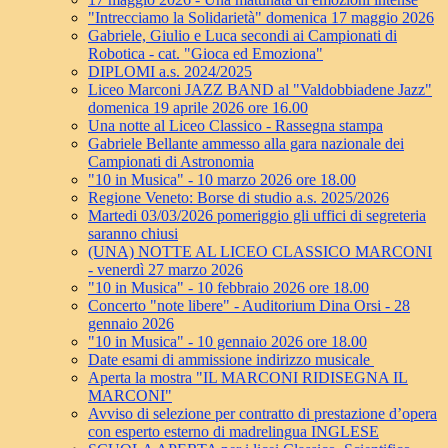
"Intrecciamo la Solidarietà" domenica 17 maggio 2026
Gabriele, Giulio e Luca secondi ai Campionati di
Robotica - cat. "Gioca ed Emoziona"
DIPLOMI a.s. 2024/2025
Liceo Marconi JAZZ BAND al "Valdobbiadene Jazz"
domenica 19 aprile 2026 ore 16.00
Una notte al Liceo Classico - Rassegna stampa
Gabriele Bellante ammesso alla gara nazionale dei
Campionati di Astronomia
"10 in Musica" - 10 marzo 2026 ore 18.00
Regione Veneto: Borse di studio a.s. 2025/2026
Martedi 03/03/2026 pomeriggio gli uffici di segreteria
saranno chiusi
(UNA) NOTTE AL LICEO CLASSICO MARCONI
- venerdì 27 marzo 2026
"10 in Musica" - 10 febbraio 2026 ore 18.00
Concerto "note libere" - Auditorium Dina Orsi - 28
gennaio 2026
"10 in Musica" - 10 gennaio 2026 ore 18.00
Date esami di ammissione indirizzo musicale
Aperta la mostra "IL MARCONI RIDISEGNA IL
MARCONI"
Avviso di selezione per contratto di prestazione d’opera
con esperto esterno di madrelingua INGLESE