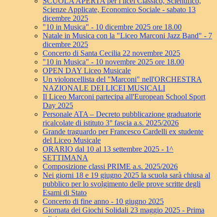
SCUOLA APERTA per i licei Classico, Scientifico,
Scienze Applicate, Economico Sociale - sabato 13
dicembre 2025
"10 in Musica" - 10 dicembre 2025 ore 18.00
Natale in Musica con la "Liceo Marconi Jazz Band" - 7
dicembre 2025
Concerto di Santa Cecilia 22 novembre 2025
"10 in Musica" - 10 novembre 2025 ore 18.00
OPEN DAY Liceo Musicale
Un violoncellista del "Marconi" nell'ORCHESTRA
NAZIONALE DEI LICEI MUSICALI
Il Liceo Marconi partecipa all'European School Sport
Day 2025
Personale ATA – Decreto pubblicazione graduatorie
ricalcolate di istituto 3° fascia a.s. 2025/2026
Grande traguardo per Francesco Cardelli ex studente
del Liceo Musicale
ORARIO dal 10 al 13 settembre 2025 - 1^
SETTIMANA
Composizione classi PRIME a.s. 2025/2026
Nei giorni 18 e 19 giugno 2025 la scuola sarà chiusa al
pubblico per lo svolgimento delle prove scritte degli
Esami di Stato
Concerto di fine anno - 10 giugno 2025
Giornata dei Giochi Solidali 23 maggio 2025 - Prima