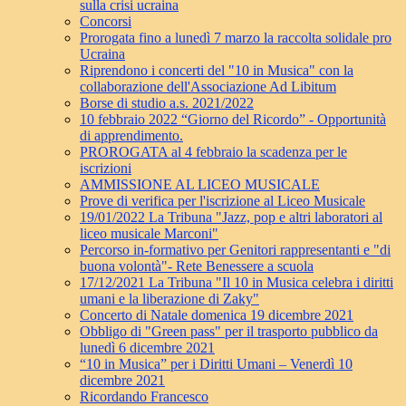
sulla crisi ucraina
Concorsi
Prorogata fino a lunedì 7 marzo la raccolta solidale pro
Ucraina
Riprendono i concerti del "10 in Musica" con la
collaborazione dell'Associazione Ad Libitum
Borse di studio a.s. 2021/2022
10 febbraio 2022 “Giorno del Ricordo” - Opportunità
di apprendimento.
PROROGATA al 4 febbraio la scadenza per le
iscrizioni
AMMISSIONE AL LICEO MUSICALE
Prove di verifica per l'iscrizione al Liceo Musicale
19/01/2022 La Tribuna "Jazz, pop e altri laboratori al
liceo musicale Marconi"
Percorso in-formativo per Genitori rappresentanti e "di
buona volontà"- Rete Benessere a scuola
17/12/2021 La Tribuna "Il 10 in Musica celebra i diritti
umani e la liberazione di Zaky"
Concerto di Natale domenica 19 dicembre 2021
Obbligo di "Green pass" per il trasporto pubblico da
lunedì 6 dicembre 2021
“10 in Musica” per i Diritti Umani – Venerdì 10
dicembre 2021
Ricordando Francesco