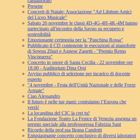
cantautorato
Presepe
Concerti di Natale: Associazione "Ad Libitum Amici
del Liceo Musicale"
Sabato 26 novembre le classi 4D-4G-4H-4K-4M hanno
partecipato all'incontro della Savno su recupero e
sostenibilità
Emozionante cerimonia per la "Panchina Rossa"
Pubblicato il CD contenente le esecuzioni al pianoforte
di Serena Zhuri e Agnese Zanetti - "Premio Remo
Vinciguerra"
Concerto in onore di Santa Cecilia - 22 novembre ore
18.00 - Auditorium Dina Orsi
Avviso pubblico di selezione per incarico di docente
esperto
"4 novembre - Festa dell'Unità Nazionale e delle Forze
Armate"
Ciao Alessandro
Il futuro è nelle tue mani: costruiamo l’Europa che
verrà!
La locandina del CIC la crei tu!
La Fondazione Teatro La Fenice di Venezia assegna un
premio speciale alla professoressa Fabrizia Sant
Ricordo della prof.ssa Ileana Candotti
Entusiasmante concerto conclusivo di diversi laboratori