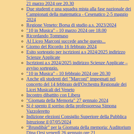
21 marzo 2024 ore 20.30
Due studenti e una squadra mista alla fase nazionale dei
Campionati della matematica - Cesenatico 2-5 maggio
2024
Regione Veneto: Borsa di studio a.s. 2023/2024
"10 in Musica" - 10 marzo 2024 ore 18.00
Ricordando Tommaso
Al Liceo Marconi succede anche questo...
Giorno del Ricordo 16 febbraio 2024
Esito sorteggio per iscrizioni a.s 2024/2025 indirizzo
Scienze Applicate
Iscrizioni a.s 2024/2025 indirizzo Scienze Applicate –
avviso sorteggio.
"10 in Musica" - 10 febbraio 2024 ore 20.30
Anche gli studenti del "Marconi" impegnati nel
concerto del 14 febbraio dell'Orchestra Regionale dei
Licei Musicali del Veneto
Incontro dibattito con Libera
"Giornata della Memoria" 27 gennaio 2024
Si è spento il sorriso della professoressa Simona
Vazzoleretto
Indizione elezioni Consiglio Superiore della Pubblica
Istruzione il 07/05/2024
“Brundibár” per la Giornata della memoria: Auditorium
Dina Orsi venerdì 26 gennaio ore 21