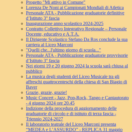
Progetto "Mi attivo in Comune"
Lorenza De Noni ai Campionati Mondiali di Atletica
Personale ATA - Pubblicazione graduatorie definitive
d’Istituto 3° fascia
Inaugurazione anno scolastico 2024-2025
Contratto Collettivo Integrativo Regionale – Personale
Docente, educativo e A.T.A.
Il Dirigente Scolastico Stefano Da Ros conclude la sua
carriera al Liceo Marconi
"Quelli che...l'ultimo giorno di scuola..."
Personale ATA - Pubblicazione graduatorie provvisorie
d’Istituto 3° fascia
Nei giorni 19 e 20 giugno 2024 la scuola sarà chiusa al
pubblico
La musica degli studenti del Liceo Musicale tra gli
affreschi quattrocenteschi della chiesa di San Biagio di
Baver
Grazie, grazie, grazie!
Music Concert - Jazz, Pop-Rock, Tango e Cantautorato
- 4 giugno 2024 ore 20.45
Indizione della procedura di aggiornamento delle
graduatorie di circolo e di istituto di terza fascia -
Triennio 2024-2027
Il laboratorio teatrale del Liceo Marconi presenta
“MEDEA e L’ASSURDO” - REPLICA 31 maggio