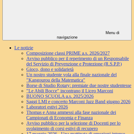
Menu di
navigazione
Le notizie
Composizione classi PRIME a.s. 2026/2027
Avviso pubblico per il reperimento di un Responsabile
del Servizio di Prevenzione e Protezione (R.S.P.P.)
Gioco, dono e solidarietà
Un nostro studente vola alla finale nazionale del
"Kangourou della Matematica"
Borse di Studio Rotary: premiate due nostre studentesse
"Le Abili Bocce" incontrano il Liceo Marconi
BUONO SCUOLA a.s. 2025/2026
Saggi LMI e concerto Marconi Jazz Band giugno 2026
Laboratori estivi 2026
Thomas e Anna ammessi alla fase nazionale dei
Campionati di Economia e Finanza
Avviso pubblico per la selezione di Docenti per lo
svolgimento di corsi estivi di recupero
17 maggio 2026 - Una mattinata di emozioni intense