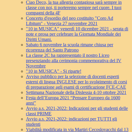
Ciao Deco, la tua allegria contagiosa sarà sempre in
classe con noi, ti porteremo sempre nel cuore. I tuoi
compagni della 4F
Concerto d'esordio del neo costituito "Coro Ad
Libitum" - Venezia 27 novembre 2021
"10 in MUSICA" venerdì 10 dicembre 2021 - serata di
note e prosa per celebrare la Giornata Mondiale dei
Diritti Umani.
Sabato 6 novembre la scuola rimane chiusa per
ricorrenza del Santo Patrono
La classe 2C ha rappresentato il nostro Liceo
presenziando alla cerimonia commemorativa del IV
Novembre
"10 in MUSICA" - Si riparte!
Avviso pubblico per la selezione di docenti esperti
esterni di lingua INGLESE per lo svolgimento di corsi
di preparazione agli esami di certificazione FCE-CAE
Settimana Nazionale della Dislessia 4-10 ottobre 2021
Festa dell’Europa 2021 “Pensare Europeo da 1600
anni”
Avvio a.s. 2021-2022: Indicazioni per gli studenti delle
classi PRIME
Avvio a.s. 2021-2022: indicazioni per TUTTI gli
studenti
Viabilità modificata in via Martiri Cecoslovacchi dal 13