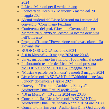
2024
Il Liceo Marconi per il verde urbano
I concerti del liceo "G. Marconi" - mercoledì 29
maggio 2024
Alcuni studenti del Liceo Marconi tra i relatori del
convegno "Conegliano Fu...tura"
Conferenza del prof. Giovanni Covone al Liceo
Marconi “Il silenzio del cosmo: la ricerca della vita
nell'Universo"
Progetto d'istituto "Prevenzione cardiovascolare nella
giovane età"
BUONO SCUOLA a.s. 2023/2024
"10 in Musica" - 10 maggio 2024 ore 20.45
Un ex marconiano tra i migliori 100 medici al mondo
Il laboratorio teatrale del Liceo Marconi presenta
“MEDEA e L’ASSURDO” - 9 maggio 2024
"Musica e parole per Simona" venerdì 3 maggio 2024
Liceo Marconi JAZZ BAND al "Valdobbiadene Jazz
School" domenica 21 aprile 2024
Convegno "Territorio, Ambiente, Energia" -
Auditorium Dina Orsi 19 aprile 2024
"10 in Musica" - 10 aprile 2024 ore 20.30
Concerto della "Liceo Marconi JAZZ BAND" -
Auditorium Dina Orsi, sabato 6 aprile 2024 ore 20.30
Concerto di Primavera - Auditorium Dina Orsi giovedì