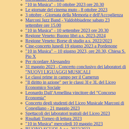
"10 in Musica" - 10 ottobre 2023 ore 20.30
Le giornate del cinema muto - 8 ottobre 2023
3 ottobre - Giornata della Memoria e dell'Accoglienza
Marconi Jazz Band - Valdobbiadene sabato 23
settembre ore 15.00
"10 in Musica" - 10 settembre 2023 ore 20.30
Regione Veneto: Buono libri a.s. 2023-2024
Regione Veneto: Borse di studio a.s. 2022/2023
Cine-concerto lunedì 19 giugno 2023 a Pordenone
"10 in Musica" – 10 giugno 2023, ore 20.30, Chiesa S.
Pio X
Per ricordare Alessandro
31 maggio 2023 - Concerto conclusivo dei laboratori di
"NUOVI LIGUAGGI MUSICALI
Le classi prime in campo per il Camerun
"Il diritto in azione" per le classi 3I e 3L del Liceo
Economico Sociale
Leonardo Dall’Armellina vincitore del “Concorso
Economia”
Concerto degli studenti del Liceo Musicale Marconi di
Conegliano - 21 maggio 2023
Spettacoli dei laboratori teatrali del Liceo 2023
Risultati Torneo di lettura 2023
"10 in Musica" mercoledì 10 maggio 2023
BUONO SCUOLA a.s. 2022/2023