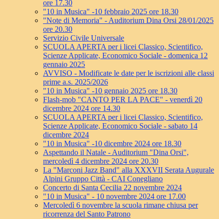
ore 17.30
"10 in Musica" -10 febbraio 2025 ore 18.30
"Note di Memoria" - Auditorium Dina Orsi 28/01/2025
ore 20.30
Servizio Civile Universale
SCUOLA APERTA per i licei Classico, Scientifico,
Scienze Applicate, Economico Sociale - domenica 12
gennaio 2025
AVVISO - Modificate le date per le iscrizioni alle classi
prime a.s. 2025/2026
"10 in Musica" -10 gennaio 2025 ore 18.30
Flash-mob "CANTO PER LA PACE" - venerdì 20
dicembre 2024 ore 14.30
SCUOLA APERTA per i licei Classico, Scientifico,
Scienze Applicate, Economico Sociale - sabato 14
dicembre 2024
"10 in Musica" -10 dicembre 2024 ore 18.30
Aspettando il Natale - Auditorium "Dina Orsi",
mercoledì 4 dicembre 2024 ore 20.30
La "Marconi Jazz Band" alla XXXVII Serata Augurale
Alpini Gruppo Città - CAI Conegliano
Concerto di Santa Cecilia 22 novembre 2024
"10 in Musica" - 10 novembre 2024 ore 17.00
Mercoledì 6 novembre la scuola rimane chiusa per
ricorrenza del Santo Patrono