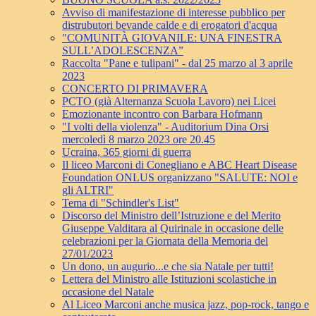
Avviso di manifestazione di interesse pubblico per
distrubutori bevande calde e di erogatori d'acqua
"COMUNITÀ GIOVANILE: UNA FINESTRA
SULL’ADOLESCENZA”
Raccolta "Pane e tulipani" - dal 25 marzo al 3 aprile
2023
CONCERTO DI PRIMAVERA
PCTO (già Alternanza Scuola Lavoro) nei Licei
Emozionante incontro con Barbara Hofmann
"I volti della violenza" - Auditorium Dina Orsi
mercoledì 8 marzo 2023 ore 20.45
Ucraina, 365 giorni di guerra
Il liceo Marconi di Conegliano e ABC Heart Disease
Foundation ONLUS organizzano "SALUTE: NOI e
gli ALTRI"
Tema di "Schindler's List"
Discorso del Ministro dell’Istruzione e del Merito
Giuseppe Valditara al Quirinale in occasione delle
celebrazioni per la Giornata della Memoria del
27/01/2023
Un dono, un augurio...e che sia Natale per tutti!
Lettera del Ministro alle Istituzioni scolastiche in
occasione del Natale
Al Liceo Marconi anche musica jazz, pop-rock, tango e