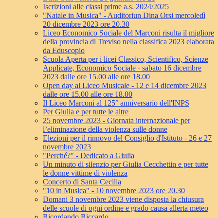
Iscrizioni alle classi prime a.s. 2024/2025
"Natale in Musica" - Auditoriun Dina Orsi mercoledì
20 dicembre 2023 ore 20.30
Liceo Economico Sociale del Marconi risulta il migliore
della provincia di Treviso nella classifica 2023 elaborata
da Eduscopio
Scuola Aperta per i licei Classico, Scientifico, Scienze
Applicate, Economico Sociale - sabato 16 dicembre
2023 dalle ore 15.00 alle ore 18.00
Open day al Liceo Musicale - 12 e 14 dicembre 2023
dalle ore 15.00 alle ore 18.00
Il Liceo Marconi al 125° anniversario dell'INPS
Per Giulia e per tutte le altre
25 novembre 2023 - Giornata internazionale per
l’eliminazione della violenza sulle donne
Elezioni per il rinnovo del Consiglio d'Istituto - 26 e 27
novembre 2023
"Perché?" - Dedicato a Giulia
Un minuto di silenzio per Giulia Cecchettin e per tutte
le donne vittime di violenza
Concerto di Santa Cecilia
"10 in Musica" - 10 novembre 2023 ore 20.30
Domani 3 novembre 2023 viene disposta la chiusura
delle scuole di ogni ordine e grado causa allerta meteo
Ricordando Riccardo