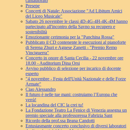
cantautorato
Presepe
Concerti di Natale: Associazione "Ad Libitum Amici
del Liceo Musicale"
Sabato 26 novembre le classi 4D-4G-4H-4K-4M hanno
partecipato all'incontro della Savno su recupero e
sostenibilità
Emozionante cerimonia per la "Panchina Rossa"
Pubblicato il CD contenente le esecuzioni al pianoforte
di Serena Zhuri e Agnese Zanetti - "Premio Remo
Vinciguerra"
Concerto in onore di Santa Cecilia - 22 novembre ore
18.00 - Auditorium Dina Orsi
Avviso pubblico di selezione per incarico di docente
esperto
"4 novembre - Festa dell'Unità Nazionale e delle Forze
Armate"
Ciao Alessandro
Il futuro è nelle tue mani: costruiamo l’Europa che
verrà!
La locandina del CIC la crei tu!
La Fondazione Teatro La Fenice di Venezia assegna un
premio speciale alla professoressa Fabrizia Sant
Ricordo della prof.ssa Ileana Candotti
Entusiasmante concerto conclusivo di diversi laboratori