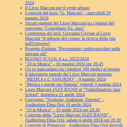
2024
Il Liceo Marconi per il verde urbano
I concerti del liceo "G. Marconi" - mercoledì 29
maggio 2024
Alcuni studenti del Liceo Marconi tra i relatori del
convegno "Conegliano Fu...tura"
Conferenza del prof. Giovanni Covone al Liceo
Marconi “Il silenzio del cosmo: la ricerca della vita
nell'Universo"
Progetto d'istituto "Prevenzione cardiovascolare nella
giovane età"
BUONO SCUOLA a.s. 2023/2024
"10 in Musica" - 10 maggio 2024 ore 20.45
Un ex marconiano tra i migliori 100 medici al mondo
Il laboratorio teatrale del Liceo Marconi presenta
“MEDEA e L’ASSURDO” - 9 maggio 2024
"Musica e parole per Simona" venerdì 3 maggio 2024
Liceo Marconi JAZZ BAND al "Valdobbiadene Jazz
School" domenica 21 aprile 2024
Convegno "Territorio, Ambiente, Energia" -
Auditorium Dina Orsi 19 aprile 2024
"10 in Musica" - 10 aprile 2024 ore 20.30
Concerto della "Liceo Marconi JAZZ BAND" -
Auditorium Dina Orsi, sabato 6 aprile 2024 ore 20.30
Concerto di Primavera - Auditorium Dina Orsi giovedì