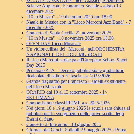
SCUOLA APERTA per i licei Classico, Scientifico,
Scienze Applicate, Economico Sociale - sabato 13
dicembre 2025
"10 in Musica" - 10 dicembre 2025 ore 18.00
Natale in Musica con la "Liceo Marconi Jazz Band" - 7
dicembre 2025
Concerto di Santa Cecilia 22 novembre 2025
"10 in Musica" - 10 novembre 2025 ore 18.00
OPEN DAY Liceo Musicale
Un violoncellista del "Marconi" nell'ORCHESTRA
NAZIONALE DEI LICEI MUSICALI
Il Liceo Marconi partecipa all'European School Sport
Day 2025
Personale ATA – Decreto pubblicazione graduatorie
ricalcolate di istituto 3° fascia a.s. 2025/2026
Grande traguardo per Francesco Cardelli ex studente
del Liceo Musicale
ORARIO dal 10 al 13 settembre 2025 - 1^
SETTIMANA
Composizione classi PRIME a.s. 2025/2026
Nei giorni 18 e 19 giugno 2025 la scuola sarà chiusa al
pubblico per lo svolgimento delle prove scritte degli
Esami di Stato
Concerto di fine anno - 10 giugno 2025
Giornata dei Giochi Solidali 23 maggio 2025 - Prima