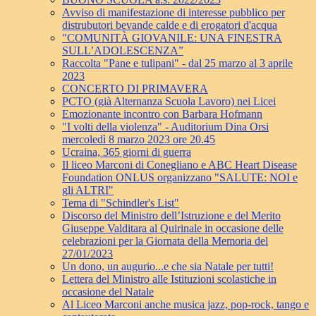
Avviso di manifestazione di interesse pubblico per
distrubutori bevande calde e di erogatori d'acqua
"COMUNITÀ GIOVANILE: UNA FINESTRA
SULL’ADOLESCENZA”
Raccolta "Pane e tulipani" - dal 25 marzo al 3 aprile
2023
CONCERTO DI PRIMAVERA
PCTO (già Alternanza Scuola Lavoro) nei Licei
Emozionante incontro con Barbara Hofmann
"I volti della violenza" - Auditorium Dina Orsi
mercoledì 8 marzo 2023 ore 20.45
Ucraina, 365 giorni di guerra
Il liceo Marconi di Conegliano e ABC Heart Disease
Foundation ONLUS organizzano "SALUTE: NOI e
gli ALTRI"
Tema di "Schindler's List"
Discorso del Ministro dell’Istruzione e del Merito
Giuseppe Valditara al Quirinale in occasione delle
celebrazioni per la Giornata della Memoria del
27/01/2023
Un dono, un augurio...e che sia Natale per tutti!
Lettera del Ministro alle Istituzioni scolastiche in
occasione del Natale
Al Liceo Marconi anche musica jazz, pop-rock, tango e