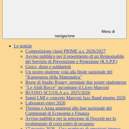
Menu di
navigazione
Le notizie
Composizione classi PRIME a.s. 2026/2027
Avviso pubblico per il reperimento di un Responsabile
del Servizio di Prevenzione e Protezione (R.S.P.P.)
Gioco, dono e solidarietà
Un nostro studente vola alla finale nazionale del
"Kangourou della Matematica"
Borse di Studio Rotary: premiate due nostre studentesse
"Le Abili Bocce" incontrano il Liceo Marconi
BUONO SCUOLA a.s. 2025/2026
Saggi LMI e concerto Marconi Jazz Band giugno 2026
Laboratori estivi 2026
Thomas e Anna ammessi alla fase nazionale dei
Campionati di Economia e Finanza
Avviso pubblico per la selezione di Docenti per lo
svolgimento di corsi estivi di recupero
17 maggio 2026 - Una mattinata di emozioni intense