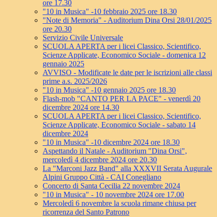
ore 17.30
"10 in Musica" -10 febbraio 2025 ore 18.30
"Note di Memoria" - Auditorium Dina Orsi 28/01/2025
ore 20.30
Servizio Civile Universale
SCUOLA APERTA per i licei Classico, Scientifico,
Scienze Applicate, Economico Sociale - domenica 12
gennaio 2025
AVVISO - Modificate le date per le iscrizioni alle classi
prime a.s. 2025/2026
"10 in Musica" -10 gennaio 2025 ore 18.30
Flash-mob "CANTO PER LA PACE" - venerdì 20
dicembre 2024 ore 14.30
SCUOLA APERTA per i licei Classico, Scientifico,
Scienze Applicate, Economico Sociale - sabato 14
dicembre 2024
"10 in Musica" -10 dicembre 2024 ore 18.30
Aspettando il Natale - Auditorium "Dina Orsi",
mercoledì 4 dicembre 2024 ore 20.30
La "Marconi Jazz Band" alla XXXVII Serata Augurale
Alpini Gruppo Città - CAI Conegliano
Concerto di Santa Cecilia 22 novembre 2024
"10 in Musica" - 10 novembre 2024 ore 17.00
Mercoledì 6 novembre la scuola rimane chiusa per
ricorrenza del Santo Patrono