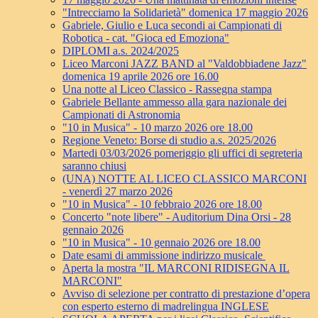
"Intrecciamo la Solidarietà" domenica 17 maggio 2026
Gabriele, Giulio e Luca secondi ai Campionati di
Robotica - cat. "Gioca ed Emoziona"
DIPLOMI a.s. 2024/2025
Liceo Marconi JAZZ BAND al "Valdobbiadene Jazz"
domenica 19 aprile 2026 ore 16.00
Una notte al Liceo Classico - Rassegna stampa
Gabriele Bellante ammesso alla gara nazionale dei
Campionati di Astronomia
"10 in Musica" - 10 marzo 2026 ore 18.00
Regione Veneto: Borse di studio a.s. 2025/2026
Martedi 03/03/2026 pomeriggio gli uffici di segreteria
saranno chiusi
(UNA) NOTTE AL LICEO CLASSICO MARCONI
- venerdì 27 marzo 2026
"10 in Musica" - 10 febbraio 2026 ore 18.00
Concerto "note libere" - Auditorium Dina Orsi - 28
gennaio 2026
"10 in Musica" - 10 gennaio 2026 ore 18.00
Date esami di ammissione indirizzo musicale
Aperta la mostra "IL MARCONI RIDISEGNA IL
MARCONI"
Avviso di selezione per contratto di prestazione d’opera
con esperto esterno di madrelingua INGLESE