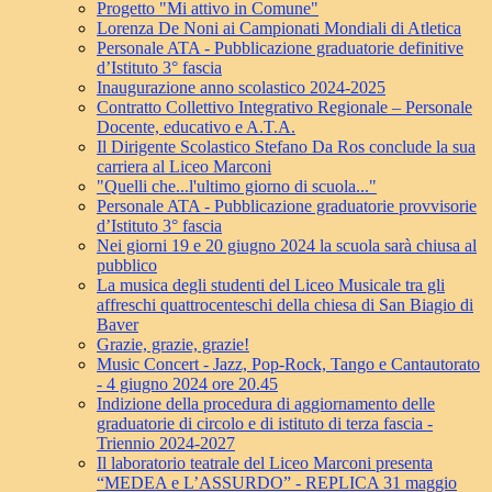
Progetto "Mi attivo in Comune"
Lorenza De Noni ai Campionati Mondiali di Atletica
Personale ATA - Pubblicazione graduatorie definitive
d’Istituto 3° fascia
Inaugurazione anno scolastico 2024-2025
Contratto Collettivo Integrativo Regionale – Personale
Docente, educativo e A.T.A.
Il Dirigente Scolastico Stefano Da Ros conclude la sua
carriera al Liceo Marconi
"Quelli che...l'ultimo giorno di scuola..."
Personale ATA - Pubblicazione graduatorie provvisorie
d’Istituto 3° fascia
Nei giorni 19 e 20 giugno 2024 la scuola sarà chiusa al
pubblico
La musica degli studenti del Liceo Musicale tra gli
affreschi quattrocenteschi della chiesa di San Biagio di
Baver
Grazie, grazie, grazie!
Music Concert - Jazz, Pop-Rock, Tango e Cantautorato
- 4 giugno 2024 ore 20.45
Indizione della procedura di aggiornamento delle
graduatorie di circolo e di istituto di terza fascia -
Triennio 2024-2027
Il laboratorio teatrale del Liceo Marconi presenta
“MEDEA e L’ASSURDO” - REPLICA 31 maggio