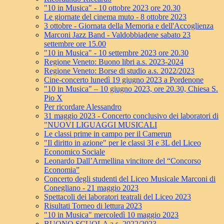
"10 in Musica" - 10 ottobre 2023 ore 20.30
Le giornate del cinema muto - 8 ottobre 2023
3 ottobre - Giornata della Memoria e dell'Accoglienza
Marconi Jazz Band - Valdobbiadene sabato 23
settembre ore 15.00
"10 in Musica" - 10 settembre 2023 ore 20.30
Regione Veneto: Buono libri a.s. 2023-2024
Regione Veneto: Borse di studio a.s. 2022/2023
Cine-concerto lunedì 19 giugno 2023 a Pordenone
"10 in Musica" – 10 giugno 2023, ore 20.30, Chiesa S.
Pio X
Per ricordare Alessandro
31 maggio 2023 - Concerto conclusivo dei laboratori di
"NUOVI LIGUAGGI MUSICALI
Le classi prime in campo per il Camerun
"Il diritto in azione" per le classi 3I e 3L del Liceo
Economico Sociale
Leonardo Dall’Armellina vincitore del “Concorso
Economia”
Concerto degli studenti del Liceo Musicale Marconi di
Conegliano - 21 maggio 2023
Spettacoli dei laboratori teatrali del Liceo 2023
Risultati Torneo di lettura 2023
"10 in Musica" mercoledì 10 maggio 2023
BUONO SCUOLA a.s. 2022/2023