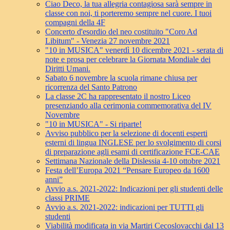
Ciao Deco, la tua allegria contagiosa sarà sempre in
classe con noi, ti porteremo sempre nel cuore. I tuoi
compagni della 4F
Concerto d'esordio del neo costituito "Coro Ad
Libitum" - Venezia 27 novembre 2021
"10 in MUSICA" venerdì 10 dicembre 2021 - serata di
note e prosa per celebrare la Giornata Mondiale dei
Diritti Umani.
Sabato 6 novembre la scuola rimane chiusa per
ricorrenza del Santo Patrono
La classe 2C ha rappresentato il nostro Liceo
presenziando alla cerimonia commemorativa del IV
Novembre
"10 in MUSICA" - Si riparte!
Avviso pubblico per la selezione di docenti esperti
esterni di lingua INGLESE per lo svolgimento di corsi
di preparazione agli esami di certificazione FCE-CAE
Settimana Nazionale della Dislessia 4-10 ottobre 2021
Festa dell’Europa 2021 “Pensare Europeo da 1600
anni”
Avvio a.s. 2021-2022: Indicazioni per gli studenti delle
classi PRIME
Avvio a.s. 2021-2022: indicazioni per TUTTI gli
studenti
Viabilità modificata in via Martiri Cecoslovacchi dal 13