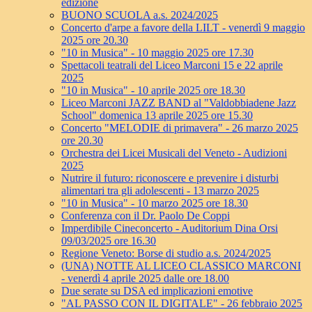
edizione
BUONO SCUOLA a.s. 2024/2025
Concerto d'arpe a favore della LILT - venerdì 9 maggio
2025 ore 20.30
"10 in Musica" - 10 maggio 2025 ore 17.30
Spettacoli teatrali del Liceo Marconi 15 e 22 aprile
2025
"10 in Musica" - 10 aprile 2025 ore 18.30
Liceo Marconi JAZZ BAND al "Valdobbiadene Jazz
School" domenica 13 aprile 2025 ore 15.30
Concerto "MELODIE di primavera" - 26 marzo 2025
ore 20.30
Orchestra dei Licei Musicali del Veneto - Audizioni
2025
Nutrire il futuro: riconoscere e prevenire i disturbi
alimentari tra gli adolescenti - 13 marzo 2025
"10 in Musica" - 10 marzo 2025 ore 18.30
Conferenza con il Dr. Paolo De Coppi
Imperdibile Cineconcerto - Auditorium Dina Orsi
09/03/2025 ore 16.30
Regione Veneto: Borse di studio a.s. 2024/2025
(UNA) NOTTE AL LICEO CLASSICO MARCONI
- venerdì 4 aprile 2025 dalle ore 18.00
Due serate su DSA ed implicazioni emotive
"AL PASSO CON IL DIGITALE" - 26 febbraio 2025