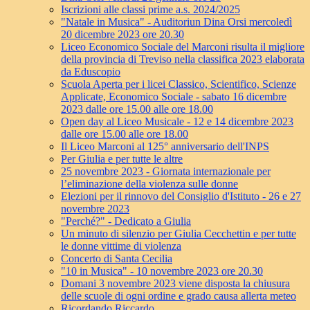
Iscrizioni alle classi prime a.s. 2024/2025
"Natale in Musica" - Auditoriun Dina Orsi mercoledì
20 dicembre 2023 ore 20.30
Liceo Economico Sociale del Marconi risulta il migliore
della provincia di Treviso nella classifica 2023 elaborata
da Eduscopio
Scuola Aperta per i licei Classico, Scientifico, Scienze
Applicate, Economico Sociale - sabato 16 dicembre
2023 dalle ore 15.00 alle ore 18.00
Open day al Liceo Musicale - 12 e 14 dicembre 2023
dalle ore 15.00 alle ore 18.00
Il Liceo Marconi al 125° anniversario dell'INPS
Per Giulia e per tutte le altre
25 novembre 2023 - Giornata internazionale per
l’eliminazione della violenza sulle donne
Elezioni per il rinnovo del Consiglio d'Istituto - 26 e 27
novembre 2023
"Perché?" - Dedicato a Giulia
Un minuto di silenzio per Giulia Cecchettin e per tutte
le donne vittime di violenza
Concerto di Santa Cecilia
"10 in Musica" - 10 novembre 2023 ore 20.30
Domani 3 novembre 2023 viene disposta la chiusura
delle scuole di ogni ordine e grado causa allerta meteo
Ricordando Riccardo