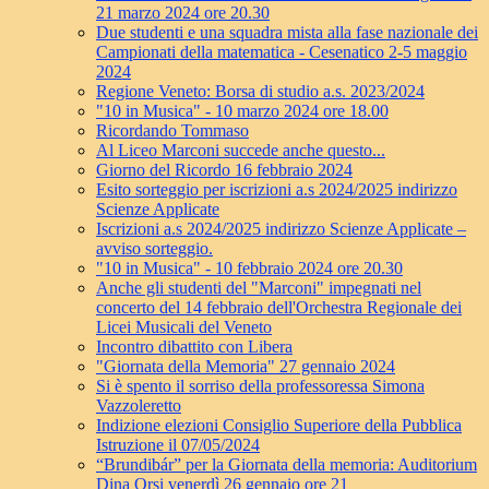
21 marzo 2024 ore 20.30
Due studenti e una squadra mista alla fase nazionale dei
Campionati della matematica - Cesenatico 2-5 maggio
2024
Regione Veneto: Borsa di studio a.s. 2023/2024
"10 in Musica" - 10 marzo 2024 ore 18.00
Ricordando Tommaso
Al Liceo Marconi succede anche questo...
Giorno del Ricordo 16 febbraio 2024
Esito sorteggio per iscrizioni a.s 2024/2025 indirizzo
Scienze Applicate
Iscrizioni a.s 2024/2025 indirizzo Scienze Applicate –
avviso sorteggio.
"10 in Musica" - 10 febbraio 2024 ore 20.30
Anche gli studenti del "Marconi" impegnati nel
concerto del 14 febbraio dell'Orchestra Regionale dei
Licei Musicali del Veneto
Incontro dibattito con Libera
"Giornata della Memoria" 27 gennaio 2024
Si è spento il sorriso della professoressa Simona
Vazzoleretto
Indizione elezioni Consiglio Superiore della Pubblica
Istruzione il 07/05/2024
“Brundibár” per la Giornata della memoria: Auditorium
Dina Orsi venerdì 26 gennaio ore 21