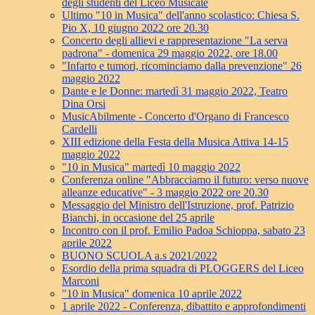
degli studenti del Liceo Musicale
Ultimo "10 in Musica" dell'anno scolastico: Chiesa S.
Pio X, 10 giugno 2022 ore 20.30
Concerto degli allievi e rappresentazione "La serva
padrona" - domenica 29 maggio 2022, ore 18.00
"Infarto e tumori, ricominciamo dalla prevenzione" 26
maggio 2022
Dante e le Donne: martedì 31 maggio 2022, Teatro
Dina Orsi
MusicAbilmente - Concerto d'Organo di Francesco
Cardelli
XIII edizione della Festa della Musica Attiva 14-15
maggio 2022
"10 in Musica" martedì 10 maggio 2022
Conferenza online "Abbracciamo il futuro: verso nuove
alleanze educative" - 3 maggio 2022 ore 20.30
Messaggio del Ministro dell'Istruzione, prof. Patrizio
Bianchi, in occasione del 25 aprile
Incontro con il prof. Emilio Padoa Schioppa, sabato 23
aprile 2022
BUONO SCUOLA a.s 2021/2022
Esordio della prima squadra di PLOGGERS del Liceo
Marconi
"10 in Musica" domenica 10 aprile 2022
1 aprile 2022 - Conferenza, dibattito e approfondimenti