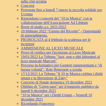
sulla crisi ucraina
Concorsi
Prorogata fino a lunedì 7 marzo la raccolta solidale pro
Ucraina
Riprendono i concerti del "10 in Musica" con la
collaborazione dell'Associazione Ad Libitum
Borse di studio a.s. 2021/2022
10 febbraio 2022 “Giorno del Ricordo” - Opportunità
di apprendimento.
PROROGATA al 4 febbraio la scadenza per le
iscrizioni
AMMISSIONE AL LICEO MUSICALE
Prove di verifica per l'iscrizione al Liceo Musicale
19/01/2022 La Tribuna "Jazz, pop e altri laboratori al
liceo musicale Marconi"
Percorso in-formativo per Genitori rappresentanti e "di
buona volontà"- Rete Benessere a scuola
17/12/2021 La Tribuna "Il 10 in Musica celebra i diritti
umani e la liberazione di Zaky"
Concerto di Natale domenica 19 dicembre 2021
Obbligo di "Green pass" per il trasporto pubblico da
lunedì 6 dicembre 2021
“10 in Musica” per i Diritti Umani – Venerdì 10
dicembre 2021
Ricordando Francesco