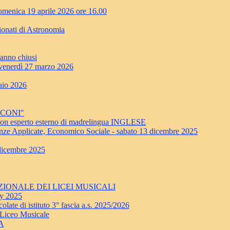
enica 19 aprile 2026 ore 16.00
ionati di Astronomia
ranno chiusi
erdì 27 marzo 2026
aio 2026
RCONI"
a con esperto esterno di madrelingua INGLESE
nze Applicate, Economico Sociale - sabato 13 dicembre 2025
 dicembre 2025
 NAZIONALE DEI LICEI MUSICALI
ay 2025
late di istituto 3° fascia a.s. 2025/2026
 Liceo Musicale
NA