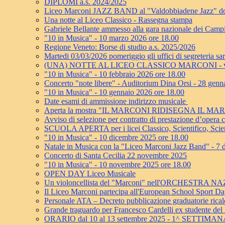
DIPLOMI a.s. 2024/2025
Liceo Marconi JAZZ BAND al "Valdobbiadene Jazz" dom
Una notte al Liceo Classico - Rassegna stampa
Gabriele Bellante ammesso alla gara nazionale dei Camp
"10 in Musica" - 10 marzo 2026 ore 18.00
Regione Veneto: Borse di studio a.s. 2025/2026
Martedi 03/03/2026 pomeriggio gli uffici di segreteria sa
(UNA) NOTTE AL LICEO CLASSICO MARCONI - ven
"10 in Musica" - 10 febbraio 2026 ore 18.00
Concerto "note libere" - Auditorium Dina Orsi - 28 genn
"10 in Musica" - 10 gennaio 2026 ore 18.00
Date esami di ammissione indirizzo musicale
Aperta la mostra "IL MARCONI RIDISEGNA IL MA
Avviso di selezione per contratto di prestazione d’oper
SCUOLA APERTA per i licei Classico, Scientifico, Scie
"10 in Musica" - 10 dicembre 2025 ore 18.00
Natale in Musica con la "Liceo Marconi Jazz Band" - 7
Concerto di Santa Cecilia 22 novembre 2025
"10 in Musica" - 10 novembre 2025 ore 18.00
OPEN DAY Liceo Musicale
Un violoncellista del "Marconi" nell'ORCHESTRA
Il Liceo Marconi partecipa all'European School Sport D
Personale ATA – Decreto pubblicazione graduatorie ricalco
Grande traguardo per Francesco Cardelli ex studente del
ORARIO dal 10 al 13 settembre 2025 - 1^ SETTIMA