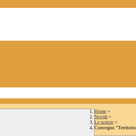
Home
>
Novità
>
Le notizie
>
Convegno "Territorio