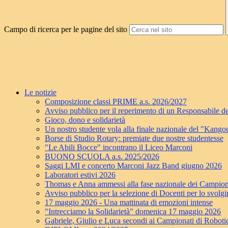
Campo di ricerca per le pagine del sito
Le notizie
Composizione classi PRIME a.s. 2026/2027
Avviso pubblico per il reperimento di un Responsabile de
Gioco, dono e solidarietà
Un nostro studente vola alla finale nazionale del "Kang
Borse di Studio Rotary: premiate due nostre studentesse
"Le Abili Bocce" incontrano il Liceo Marconi
BUONO SCUOLA a.s. 2025/2026
Saggi LMI e concerto Marconi Jazz Band giugno 2026
Laboratori estivi 2026
Thomas e Anna ammessi alla fase nazionale dei Campion
Avviso pubblico per la selezione di Docenti per lo svolgim
17 maggio 2026 - Una mattinata di emozioni intense
"Intrecciamo la Solidarietà" domenica 17 maggio 2026
Gabriele, Giulio e Luca secondi ai Campionati di Roboti