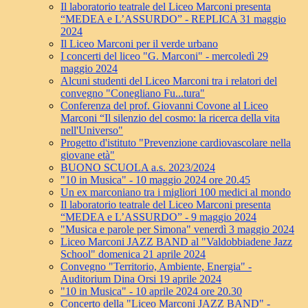
Il laboratorio teatrale del Liceo Marconi presenta
“MEDEA e L’ASSURDO” - REPLICA 31 maggio
2024
Il Liceo Marconi per il verde urbano
I concerti del liceo "G. Marconi" - mercoledì 29
maggio 2024
Alcuni studenti del Liceo Marconi tra i relatori del
convegno "Conegliano Fu...tura"
Conferenza del prof. Giovanni Covone al Liceo
Marconi “Il silenzio del cosmo: la ricerca della vita
nell'Universo"
Progetto d'istituto "Prevenzione cardiovascolare nella
giovane età"
BUONO SCUOLA a.s. 2023/2024
"10 in Musica" - 10 maggio 2024 ore 20.45
Un ex marconiano tra i migliori 100 medici al mondo
Il laboratorio teatrale del Liceo Marconi presenta
“MEDEA e L’ASSURDO” - 9 maggio 2024
"Musica e parole per Simona" venerdì 3 maggio 2024
Liceo Marconi JAZZ BAND al "Valdobbiadene Jazz
School" domenica 21 aprile 2024
Convegno "Territorio, Ambiente, Energia" -
Auditorium Dina Orsi 19 aprile 2024
"10 in Musica" - 10 aprile 2024 ore 20.30
Concerto della "Liceo Marconi JAZZ BAND" -