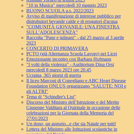
"10 in Musica" mercoledì 10 maggio 2023
BUONO SCUOLA a.s. 2022/2023
Avviso di manifestazione di interesse pubblico per
distrubutori bevande calde e di erogatori d'acqua
"COMUNITÀ GIOVANILE: UNA FINESTRA
SULL’ADOLESCENZA”
Raccolta "Pane e tulipani" - dal 25 marzo al 3 aprile
2023
CONCERTO DI PRIMAVERA
PCTO (già Alternanza Scuola Lavoro) nei Licei
Emozionante incontro con Barbara Hofmann
"I volti della violenza" - Auditorium Dina Orsi
mercoledì 8 marzo 2023 ore 20.45
Ucraina, 365 giorni di guerra
Il liceo Marconi di Conegliano e ABC Heart Disease
Foundation ONLUS organizzano "SALUTE: NOI e
gli ALTRI"
Tema di "Schindler's List"
Discorso del Ministro dell’Istruzione e del Merito
Giuseppe Valditara al Quirinale in occasione delle
celebrazioni per la Giornata della Memoria del
27/01/2023
Un dono, un augurio...e che sia Natale per tutti!
Lettera del Ministro alle Istituzioni scolastiche in