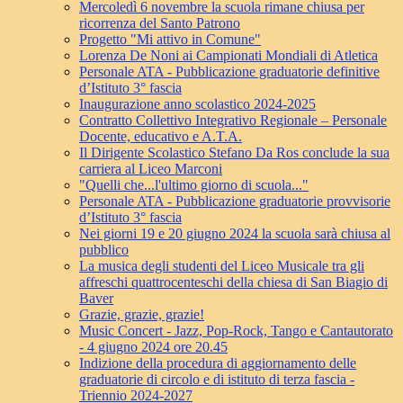
Mercoledì 6 novembre la scuola rimane chiusa per
ricorrenza del Santo Patrono
Progetto "Mi attivo in Comune"
Lorenza De Noni ai Campionati Mondiali di Atletica
Personale ATA - Pubblicazione graduatorie definitive
d’Istituto 3° fascia
Inaugurazione anno scolastico 2024-2025
Contratto Collettivo Integrativo Regionale – Personale
Docente, educativo e A.T.A.
Il Dirigente Scolastico Stefano Da Ros conclude la sua
carriera al Liceo Marconi
"Quelli che...l'ultimo giorno di scuola..."
Personale ATA - Pubblicazione graduatorie provvisorie
d’Istituto 3° fascia
Nei giorni 19 e 20 giugno 2024 la scuola sarà chiusa al
pubblico
La musica degli studenti del Liceo Musicale tra gli
affreschi quattrocenteschi della chiesa di San Biagio di
Baver
Grazie, grazie, grazie!
Music Concert - Jazz, Pop-Rock, Tango e Cantautorato
- 4 giugno 2024 ore 20.45
Indizione della procedura di aggiornamento delle
graduatorie di circolo e di istituto di terza fascia -
Triennio 2024-2027