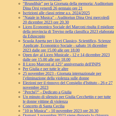
“Brundibár” per la Giornata della memoria: Auditorium
Dina Orsi venerdì 26 gennaio ore 21
Iscrizioni alle classi prime a.s. 2024/2025
"Natale in Musica" - Auditoriun Dina Orsi mercoledì
20 dicembre 2023 ore 20.30
Liceo Economico Sociale del Marconi risulta il migliore
della provincia di Treviso nella classifica 2023 elaborata
da Eduscopio
Scuola Aperta per i licei Classico, Scientifico, Scienze
Applicate, Economico Sociale - sabato 16 dicembre
2023 dalle ore 15.00 alle ore 18.00
Open day al Liceo Musicale - 12 e 14 dicembre 2023
dalle ore 15.00 alle ore 18.00
Il Liceo Marconi al 125° anniversario dell'INPS
Per Giulia e per tutte le altre
25 novembre 2023 - Giornata internazionale per
l’eliminazione della violenza sulle donne
Elezioni per il rinnovo del Consiglio d'Istituto - 26 e 27
novembre 2023
"Perché?" - Dedicato a Giulia
Un minuto di silenzio per Giulia Cecchettin e per tutte
le donne vittime di violenza
Concerto di Santa Cecilia
"10 in Musica" - 10 novembre 2023 ore 20.30
Domani 3 novembre 2023 viene disposta la chiusura