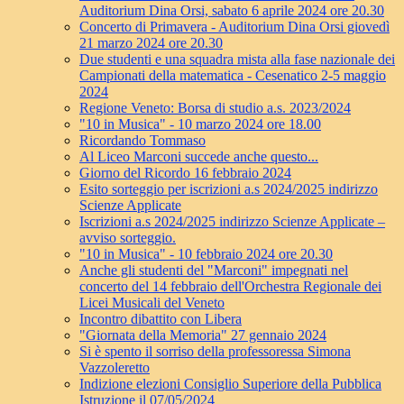
Auditorium Dina Orsi, sabato 6 aprile 2024 ore 20.30
Concerto di Primavera - Auditorium Dina Orsi giovedì
21 marzo 2024 ore 20.30
Due studenti e una squadra mista alla fase nazionale dei
Campionati della matematica - Cesenatico 2-5 maggio
2024
Regione Veneto: Borsa di studio a.s. 2023/2024
"10 in Musica" - 10 marzo 2024 ore 18.00
Ricordando Tommaso
Al Liceo Marconi succede anche questo...
Giorno del Ricordo 16 febbraio 2024
Esito sorteggio per iscrizioni a.s 2024/2025 indirizzo
Scienze Applicate
Iscrizioni a.s 2024/2025 indirizzo Scienze Applicate –
avviso sorteggio.
"10 in Musica" - 10 febbraio 2024 ore 20.30
Anche gli studenti del "Marconi" impegnati nel
concerto del 14 febbraio dell'Orchestra Regionale dei
Licei Musicali del Veneto
Incontro dibattito con Libera
"Giornata della Memoria" 27 gennaio 2024
Si è spento il sorriso della professoressa Simona
Vazzoleretto
Indizione elezioni Consiglio Superiore della Pubblica
Istruzione il 07/05/2024