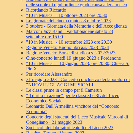
delle scuole di ogni ordine e grado causa allerta meteo
Ricordando Riccardo
"10 in Musica" - 10 ottobre 2023 ore 20.30
Le giornate del cinema muto - 8 ottobre 2023
3 ottobre - Giornata della Memoria e dell'Accoglienza
Marconi Jazz Band - Valdobbiadene sabato 23
settembre ore 15.00
"10 in Musica" - 10 settembre 2023 ore 20.30
Regione Veneto: Buono libri a.s. 2023-2024
Regione Veneto: Borse di studio a.s. 2022/2023
Cine-concerto lunedì 19 giugno 2023 a Pordenone
"10 in Musica" – 10 giugno 2023, ore 20.30, Chiesa S.
Pio X
Per ricordare Alessandro
31 maggio 2023 - Concerto conclusivo dei laboratori di
"NUOVI LIGUAGGI MUSICALI
Le classi prime in campo per il Camerun
"Il diritto in azione" per le classi 3I e 3L del Liceo
Economico Sociale
Leonardo Dall’Armellina vincitore del “Concorso
Economia”
Concerto degli studenti del Liceo Musicale Marconi di
Conegliano - 21 maggio 2023
Spettacoli dei laboratori teatrali del Liceo 2023
Risultati Torneo di lettura 2023