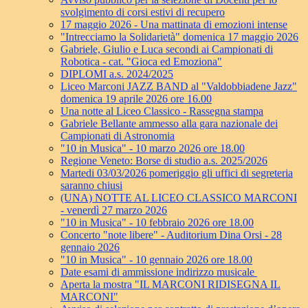
svolgimento di corsi estivi di recupero
17 maggio 2026 - Una mattinata di emozioni intense
"Intrecciamo la Solidarietà" domenica 17 maggio 2026
Gabriele, Giulio e Luca secondi ai Campionati di
Robotica - cat. "Gioca ed Emoziona"
DIPLOMI a.s. 2024/2025
Liceo Marconi JAZZ BAND al "Valdobbiadene Jazz"
domenica 19 aprile 2026 ore 16.00
Una notte al Liceo Classico - Rassegna stampa
Gabriele Bellante ammesso alla gara nazionale dei
Campionati di Astronomia
"10 in Musica" - 10 marzo 2026 ore 18.00
Regione Veneto: Borse di studio a.s. 2025/2026
Martedi 03/03/2026 pomeriggio gli uffici di segreteria
saranno chiusi
(UNA) NOTTE AL LICEO CLASSICO MARCONI
- venerdì 27 marzo 2026
"10 in Musica" - 10 febbraio 2026 ore 18.00
Concerto "note libere" - Auditorium Dina Orsi - 28
gennaio 2026
"10 in Musica" - 10 gennaio 2026 ore 18.00
Date esami di ammissione indirizzo musicale
Aperta la mostra "IL MARCONI RIDISEGNA IL
MARCONI"