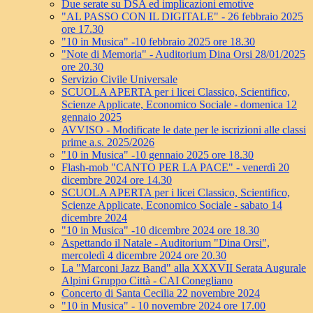
Due serate su DSA ed implicazioni emotive
"AL PASSO CON IL DIGITALE" - 26 febbraio 2025
ore 17.30
"10 in Musica" -10 febbraio 2025 ore 18.30
"Note di Memoria" - Auditorium Dina Orsi 28/01/2025
ore 20.30
Servizio Civile Universale
SCUOLA APERTA per i licei Classico, Scientifico,
Scienze Applicate, Economico Sociale - domenica 12
gennaio 2025
AVVISO - Modificate le date per le iscrizioni alle classi
prime a.s. 2025/2026
"10 in Musica" -10 gennaio 2025 ore 18.30
Flash-mob "CANTO PER LA PACE" - venerdì 20
dicembre 2024 ore 14.30
SCUOLA APERTA per i licei Classico, Scientifico,
Scienze Applicate, Economico Sociale - sabato 14
dicembre 2024
"10 in Musica" -10 dicembre 2024 ore 18.30
Aspettando il Natale - Auditorium "Dina Orsi",
mercoledì 4 dicembre 2024 ore 20.30
La "Marconi Jazz Band" alla XXXVII Serata Augurale
Alpini Gruppo Città - CAI Conegliano
Concerto di Santa Cecilia 22 novembre 2024
"10 in Musica" - 10 novembre 2024 ore 17.00