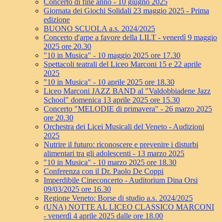
Concerto di fine anno - 10 giugno 2025
Giornata dei Giochi Solidali 23 maggio 2025 - Prima
edizione
BUONO SCUOLA a.s. 2024/2025
Concerto d'arpe a favore della LILT - venerdì 9 maggio
2025 ore 20.30
"10 in Musica" - 10 maggio 2025 ore 17.30
Spettacoli teatrali del Liceo Marconi 15 e 22 aprile
2025
"10 in Musica" - 10 aprile 2025 ore 18.30
Liceo Marconi JAZZ BAND al "Valdobbiadene Jazz
School" domenica 13 aprile 2025 ore 15.30
Concerto "MELODIE di primavera" - 26 marzo 2025
ore 20.30
Orchestra dei Licei Musicali del Veneto - Audizioni
2025
Nutrire il futuro: riconoscere e prevenire i disturbi
alimentari tra gli adolescenti - 13 marzo 2025
"10 in Musica" - 10 marzo 2025 ore 18.30
Conferenza con il Dr. Paolo De Coppi
Imperdibile Cineconcerto - Auditorium Dina Orsi
09/03/2025 ore 16.30
Regione Veneto: Borse di studio a.s. 2024/2025
(UNA) NOTTE AL LICEO CLASSICO MARCONI
- venerdì 4 aprile 2025 dalle ore 18.00