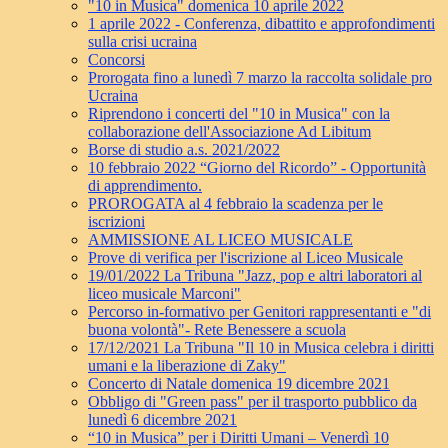
"10 in Musica" domenica 10 aprile 2022
1 aprile 2022 - Conferenza, dibattito e approfondimenti
sulla crisi ucraina
Concorsi
Prorogata fino a lunedì 7 marzo la raccolta solidale pro
Ucraina
Riprendono i concerti del "10 in Musica" con la
collaborazione dell'Associazione Ad Libitum
Borse di studio a.s. 2021/2022
10 febbraio 2022 “Giorno del Ricordo” - Opportunità
di apprendimento.
PROROGATA al 4 febbraio la scadenza per le
iscrizioni
AMMISSIONE AL LICEO MUSICALE
Prove di verifica per l'iscrizione al Liceo Musicale
19/01/2022 La Tribuna "Jazz, pop e altri laboratori al
liceo musicale Marconi"
Percorso in-formativo per Genitori rappresentanti e "di
buona volontà"- Rete Benessere a scuola
17/12/2021 La Tribuna "Il 10 in Musica celebra i diritti
umani e la liberazione di Zaky"
Concerto di Natale domenica 19 dicembre 2021
Obbligo di "Green pass" per il trasporto pubblico da
lunedì 6 dicembre 2021
“10 in Musica” per i Diritti Umani – Venerdì 10