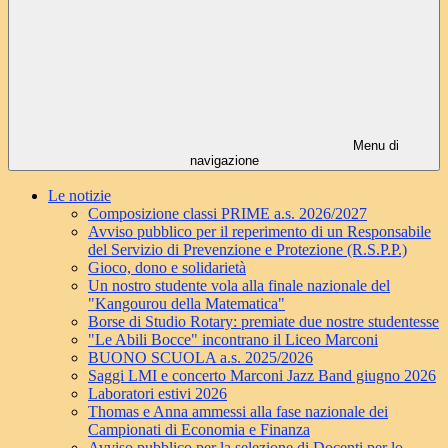
Menu di
navigazione
Le notizie
Composizione classi PRIME a.s. 2026/2027
Avviso pubblico per il reperimento di un Responsabile
del Servizio di Prevenzione e Protezione (R.S.P.P.)
Gioco, dono e solidarietà
Un nostro studente vola alla finale nazionale del
"Kangourou della Matematica"
Borse di Studio Rotary: premiate due nostre studentesse
"Le Abili Bocce" incontrano il Liceo Marconi
BUONO SCUOLA a.s. 2025/2026
Saggi LMI e concerto Marconi Jazz Band giugno 2026
Laboratori estivi 2026
Thomas e Anna ammessi alla fase nazionale dei
Campionati di Economia e Finanza
Avviso pubblico per la selezione di Docenti per lo