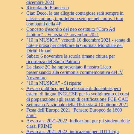
dicembre 2021
Ricordando Francesco
Ciao Deco, la tua allegria contagiosa sarà sempre in
classe con noi, ti porteremo sempre nel cuore. I tuoi
compagni della 4F
Concerto d'esordio del neo costituito "Coro Ad
Libitum" - Venezia 27 novembre 2021
"10 in MUSICA" venerdì 10 dicembre 2021 - serata di
note e prosa per celebrare la Giornata Mondiale dei
Diritti Umani.
Sabato 6 novembre la scuola rimane chiusa per
ricorrenza del Santo Patrono
La classe 2C ha rappresentato il nostro Liceo
presenziando alla cerimonia commemorativa del IV
Novembre
"10 in MUSICA" - Si riparte!
Avviso pubblico per la selezione di docenti esperti
esterni di lingua INGLESE per lo svolgimento di corsi
di preparazione agli esami di certificazione FCE-CAE
Settimana Nazionale della Dislessia 4-10 ottobre 2021
Festa dell’Europa 2021 “Pensare Europeo da 1600
anni”
Avvio a.s. 2021-2022: Indicazioni per gli studenti delle
classi PRIME
Avvio a.s. 2021-2022: indicazioni per TUTTI gli