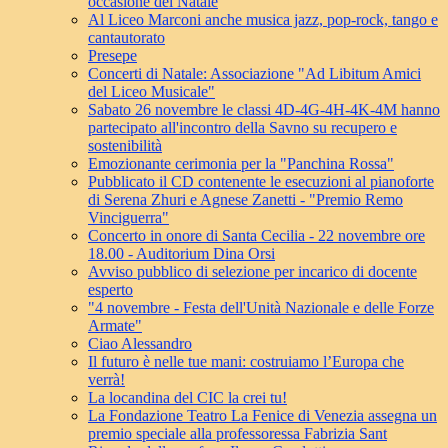
occasione del Natale
Al Liceo Marconi anche musica jazz, pop-rock, tango e
cantautorato
Presepe
Concerti di Natale: Associazione "Ad Libitum Amici
del Liceo Musicale"
Sabato 26 novembre le classi 4D-4G-4H-4K-4M hanno
partecipato all'incontro della Savno su recupero e
sostenibilità
Emozionante cerimonia per la "Panchina Rossa"
Pubblicato il CD contenente le esecuzioni al pianoforte
di Serena Zhuri e Agnese Zanetti - "Premio Remo
Vinciguerra"
Concerto in onore di Santa Cecilia - 22 novembre ore
18.00 - Auditorium Dina Orsi
Avviso pubblico di selezione per incarico di docente
esperto
"4 novembre - Festa dell'Unità Nazionale e delle Forze
Armate"
Ciao Alessandro
Il futuro è nelle tue mani: costruiamo l’Europa che
verrà!
La locandina del CIC la crei tu!
La Fondazione Teatro La Fenice di Venezia assegna un
premio speciale alla professoressa Fabrizia Sant