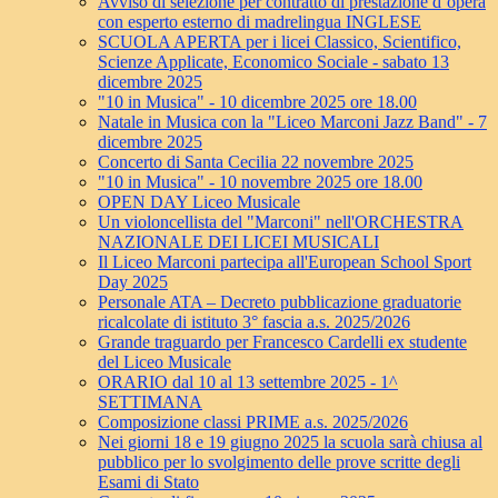
Avviso di selezione per contratto di prestazione d’opera
con esperto esterno di madrelingua INGLESE
SCUOLA APERTA per i licei Classico, Scientifico,
Scienze Applicate, Economico Sociale - sabato 13
dicembre 2025
"10 in Musica" - 10 dicembre 2025 ore 18.00
Natale in Musica con la "Liceo Marconi Jazz Band" - 7
dicembre 2025
Concerto di Santa Cecilia 22 novembre 2025
"10 in Musica" - 10 novembre 2025 ore 18.00
OPEN DAY Liceo Musicale
Un violoncellista del "Marconi" nell'ORCHESTRA
NAZIONALE DEI LICEI MUSICALI
Il Liceo Marconi partecipa all'European School Sport
Day 2025
Personale ATA – Decreto pubblicazione graduatorie
ricalcolate di istituto 3° fascia a.s. 2025/2026
Grande traguardo per Francesco Cardelli ex studente
del Liceo Musicale
ORARIO dal 10 al 13 settembre 2025 - 1^
SETTIMANA
Composizione classi PRIME a.s. 2025/2026
Nei giorni 18 e 19 giugno 2025 la scuola sarà chiusa al
pubblico per lo svolgimento delle prove scritte degli
Esami di Stato