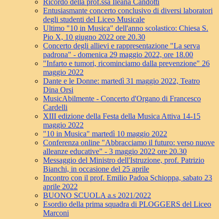
Ricordo della prof.ssa Ileana Candotti
Entusiasmante concerto conclusivo di diversi laboratori
degli studenti del Liceo Musicale
Ultimo "10 in Musica" dell'anno scolastico: Chiesa S.
Pio X, 10 giugno 2022 ore 20.30
Concerto degli allievi e rappresentazione "La serva
padrona" - domenica 29 maggio 2022, ore 18.00
"Infarto e tumori, ricominciamo dalla prevenzione" 26
maggio 2022
Dante e le Donne: martedì 31 maggio 2022, Teatro
Dina Orsi
MusicAbilmente - Concerto d'Organo di Francesco
Cardelli
XIII edizione della Festa della Musica Attiva 14-15
maggio 2022
"10 in Musica" martedì 10 maggio 2022
Conferenza online "Abbracciamo il futuro: verso nuove
alleanze educative" - 3 maggio 2022 ore 20.30
Messaggio del Ministro dell'Istruzione, prof. Patrizio
Bianchi, in occasione del 25 aprile
Incontro con il prof. Emilio Padoa Schioppa, sabato 23
aprile 2022
BUONO SCUOLA a.s 2021/2022
Esordio della prima squadra di PLOGGERS del Liceo
Marconi