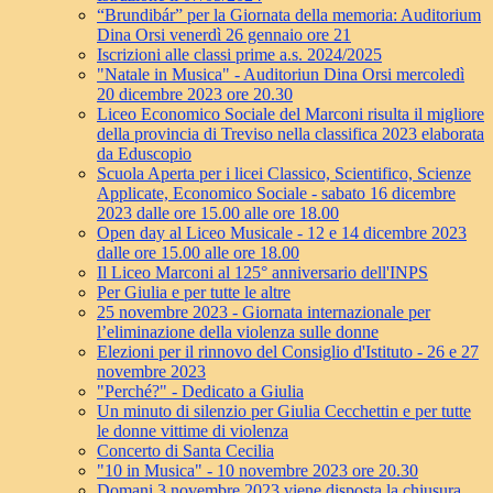
“Brundibár” per la Giornata della memoria: Auditorium
Dina Orsi venerdì 26 gennaio ore 21
Iscrizioni alle classi prime a.s. 2024/2025
"Natale in Musica" - Auditoriun Dina Orsi mercoledì
20 dicembre 2023 ore 20.30
Liceo Economico Sociale del Marconi risulta il migliore
della provincia di Treviso nella classifica 2023 elaborata
da Eduscopio
Scuola Aperta per i licei Classico, Scientifico, Scienze
Applicate, Economico Sociale - sabato 16 dicembre
2023 dalle ore 15.00 alle ore 18.00
Open day al Liceo Musicale - 12 e 14 dicembre 2023
dalle ore 15.00 alle ore 18.00
Il Liceo Marconi al 125° anniversario dell'INPS
Per Giulia e per tutte le altre
25 novembre 2023 - Giornata internazionale per
l’eliminazione della violenza sulle donne
Elezioni per il rinnovo del Consiglio d'Istituto - 26 e 27
novembre 2023
"Perché?" - Dedicato a Giulia
Un minuto di silenzio per Giulia Cecchettin e per tutte
le donne vittime di violenza
Concerto di Santa Cecilia
"10 in Musica" - 10 novembre 2023 ore 20.30
Domani 3 novembre 2023 viene disposta la chiusura