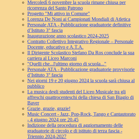
Mercoledì 6 novembre la scuola rimane chiusa per
ricorrenza del Santo Patrono
Progetto "Mi attivo in Comune"
Lorenza De Noni ai Campionati Mondiali di Atletica
Personale ATA - Pubblicazione graduatorie definitive
d’Istituto 3° fascia
Inaugurazione anno scolastico 2024-2025
Contratto Collettivo Integrativo Regionale – Personale
Docente, educativo e A.T.A.
Il Dirigente Scolastico Stefano Da Ros conclude la sua
carriera al Liceo Marconi
"Quelli che...l'ultimo giorno di scuola..."
Personale ATA - Pubblicazione graduatorie provvisorie
d’Istituto 3° fascia
Nei giorni 19 e 20 giugno 2024 la scuola sarà chiusa al
pubblico
La musica degli studenti del Liceo Musicale tra gli
affreschi quattrocenteschi della chiesa di San Biagio di
Baver
Grazie, grazie, grazie!
Music Concert - Jazz, Pop-Rock, Tango e Cantautorato
- 4 giugno 2024 ore 20.45
Indizione della procedura di aggiornamento delle
graduatorie di circolo e di istituto di terza fascia -
Triennio 2024-2027