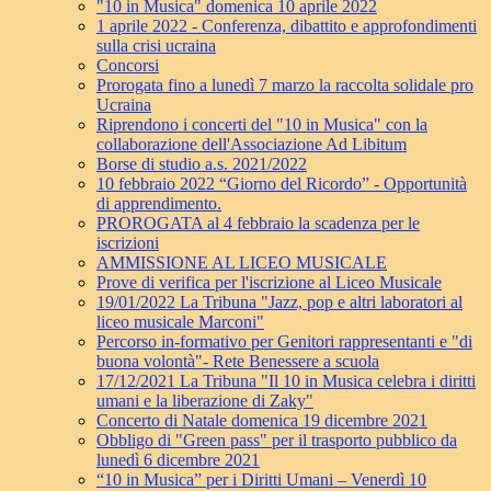
"10 in Musica" domenica 10 aprile 2022
1 aprile 2022 - Conferenza, dibattito e approfondimenti
sulla crisi ucraina
Concorsi
Prorogata fino a lunedì 7 marzo la raccolta solidale pro
Ucraina
Riprendono i concerti del "10 in Musica" con la
collaborazione dell'Associazione Ad Libitum
Borse di studio a.s. 2021/2022
10 febbraio 2022 “Giorno del Ricordo” - Opportunità
di apprendimento.
PROROGATA al 4 febbraio la scadenza per le
iscrizioni
AMMISSIONE AL LICEO MUSICALE
Prove di verifica per l'iscrizione al Liceo Musicale
19/01/2022 La Tribuna "Jazz, pop e altri laboratori al
liceo musicale Marconi"
Percorso in-formativo per Genitori rappresentanti e "di
buona volontà"- Rete Benessere a scuola
17/12/2021 La Tribuna "Il 10 in Musica celebra i diritti
umani e la liberazione di Zaky"
Concerto di Natale domenica 19 dicembre 2021
Obbligo di "Green pass" per il trasporto pubblico da
lunedì 6 dicembre 2021
“10 in Musica” per i Diritti Umani – Venerdì 10