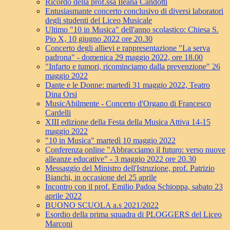
Ricordo della prof.ssa Ileana Candotti
Entusiasmante concerto conclusivo di diversi laboratori
degli studenti del Liceo Musicale
Ultimo "10 in Musica" dell'anno scolastico: Chiesa S.
Pio X, 10 giugno 2022 ore 20.30
Concerto degli allievi e rappresentazione "La serva
padrona" - domenica 29 maggio 2022, ore 18.00
"Infarto e tumori, ricominciamo dalla prevenzione" 26
maggio 2022
Dante e le Donne: martedì 31 maggio 2022, Teatro
Dina Orsi
MusicAbilmente - Concerto d'Organo di Francesco
Cardelli
XIII edizione della Festa della Musica Attiva 14-15
maggio 2022
"10 in Musica" martedì 10 maggio 2022
Conferenza online "Abbracciamo il futuro: verso nuove
alleanze educative" - 3 maggio 2022 ore 20.30
Messaggio del Ministro dell'Istruzione, prof. Patrizio
Bianchi, in occasione del 25 aprile
Incontro con il prof. Emilio Padoa Schioppa, sabato 23
aprile 2022
BUONO SCUOLA a.s 2021/2022
Esordio della prima squadra di PLOGGERS del Liceo
Marconi