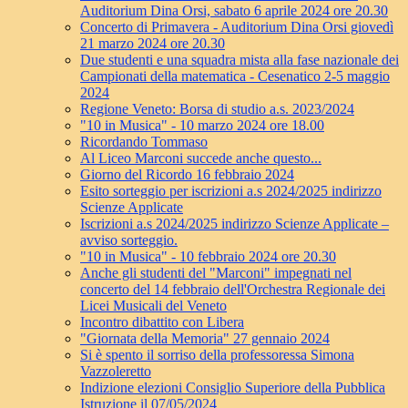
Auditorium Dina Orsi, sabato 6 aprile 2024 ore 20.30
Concerto di Primavera - Auditorium Dina Orsi giovedì
21 marzo 2024 ore 20.30
Due studenti e una squadra mista alla fase nazionale dei
Campionati della matematica - Cesenatico 2-5 maggio
2024
Regione Veneto: Borsa di studio a.s. 2023/2024
"10 in Musica" - 10 marzo 2024 ore 18.00
Ricordando Tommaso
Al Liceo Marconi succede anche questo...
Giorno del Ricordo 16 febbraio 2024
Esito sorteggio per iscrizioni a.s 2024/2025 indirizzo
Scienze Applicate
Iscrizioni a.s 2024/2025 indirizzo Scienze Applicate –
avviso sorteggio.
"10 in Musica" - 10 febbraio 2024 ore 20.30
Anche gli studenti del "Marconi" impegnati nel
concerto del 14 febbraio dell'Orchestra Regionale dei
Licei Musicali del Veneto
Incontro dibattito con Libera
"Giornata della Memoria" 27 gennaio 2024
Si è spento il sorriso della professoressa Simona
Vazzoleretto
Indizione elezioni Consiglio Superiore della Pubblica
Istruzione il 07/05/2024