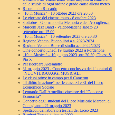
delle scuole di ogni ordine e grado causa allerta meteo
Ricordando Riccardo
"10 in Musica" - 10 ottobre 2023 ore 20.30
Le giornate del cinema muto - 8 ottobre 2023
3 ottobre - Giornata della Memoria e dell'Accoglienza
Marconi Jazz Band - Valdobbiadene sabato 23
settembre ore 15.00
"10 in Musica" - 10 settembre 2023 ore 20.30
Regione Veneto: Buono libri a.s. 2023-2024
Regione Veneto: Borse di studio a.s. 2022/2023
Cine-concerto lunedì 19 giugno 2023 a Pordenone
"10 in Musica" – 10 giugno 2023, ore 20.30, Chiesa S.
Pio X
Per ricordare Alessandro
31 maggio 2023 - Concerto conclusivo dei laboratori di
"NUOVI LIGUAGGI MUSICALI
Le classi prime in campo per il Camerun
"Il diritto in azione" per le classi 3I e 3L del Liceo
Economico Sociale
Leonardo Dall’Armellina vincitore del “Concorso
Economia”
Concerto degli studenti del Liceo Musicale Marconi di
Conegliano - 21 maggio 2023
Spettacoli dei laboratori teatrali del Liceo 2023
Risultati Torneo di lettura 2023