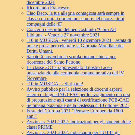
dicembre 2021
Ricordando Francesco
Ciao Deco, la tua allegria contagiosa sarà sempre in
classe con noi, ti porteremo sempre nel cuore. I tuoi
compagni della 4F
Concerto d'esordio del neo costituito "Coro Ad
Libitum" - Venezia 27 novembre 2021
"10 in MUSICA" venerdì 10 dicembre 2021 - serata di
note e prosa per celebrare la Giornata Mondiale dei
Diritti Umani.
Sabato 6 novembre la scuola rimane chiusa per
ricorrenza del Santo Patrono
La classe 2C ha rappresentato il nostro Liceo
presenziando alla cerimonia commemorativa del IV
Novembre
"10 in MUSICA" - Si riparte!
Avviso pubblico per la selezione di docenti esperti
esterni di lingua INGLESE per lo svolgimento di corsi
di preparazione agli esami di certificazione FCE-CAE
Settimana Nazionale della Dislessia 4-10 ottobre 2021
Festa dell’Europa 2021 “Pensare Europeo da 1600
anni”
Avvio a.s. 2021-2022: Indicazioni per gli studenti delle
classi PRIME
Avvio a.s. 2021-2022: indicazioni per TUTTI gli