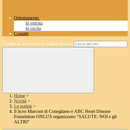
Orientamento
In entrata
In uscita
Contatti
Campo di ricerca per le pagine del sito
Home
>
Novità
>
Le notizie
>
Il liceo Marconi di Conegliano e ABC Heart Disease
Foundation ONLUS organizzano "SALUTE: NOI e gli
ALTRI"