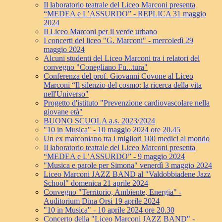
Il laboratorio teatrale del Liceo Marconi presenta
“MEDEA e L’ASSURDO” - REPLICA 31 maggio
2024
Il Liceo Marconi per il verde urbano
I concerti del liceo "G. Marconi" - mercoledì 29
maggio 2024
Alcuni studenti del Liceo Marconi tra i relatori del
convegno "Conegliano Fu...tura"
Conferenza del prof. Giovanni Covone al Liceo
Marconi “Il silenzio del cosmo: la ricerca della vita
nell'Universo"
Progetto d'istituto "Prevenzione cardiovascolare nella
giovane età"
BUONO SCUOLA a.s. 2023/2024
"10 in Musica" - 10 maggio 2024 ore 20.45
Un ex marconiano tra i migliori 100 medici al mondo
Il laboratorio teatrale del Liceo Marconi presenta
“MEDEA e L’ASSURDO” - 9 maggio 2024
"Musica e parole per Simona" venerdì 3 maggio 2024
Liceo Marconi JAZZ BAND al "Valdobbiadene Jazz
School" domenica 21 aprile 2024
Convegno "Territorio, Ambiente, Energia" -
Auditorium Dina Orsi 19 aprile 2024
"10 in Musica" - 10 aprile 2024 ore 20.30
Concerto della "Liceo Marconi JAZZ BAND" -