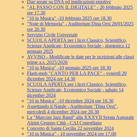
Due serate su DSA ed implicazioni emotive
"AL PASSO CON IL DIGITALE" - 26 febbraio 2025
ore 17.30
"10 in Musica" -10 febbraio 2025 ore 18.30
"Note di Memoria" - Auditorium Dina Orsi 28/01/2025
ore 20.30
Servizio Civile Universale
SCUOLA APERTA per i licei Classico, Scientifico,
Scienze Applicate, Economico Sociale - domenica 12
gennaio 2025
AVVISO - Modificate le date per le iscrizioni alle classi
prime a.s. 2025/2026
"10 in Musica" -10 gennaio 2025 ore 18.30
Flash-mob "CANTO PER LA PACE" - venerdì 20
dicembre 2024 ore 14.30
SCUOLA APERTA per i licei Classico, Scientifico,
Scienze Applicate, Economico Sociale - sabato 14
dicembre 2024
"10 in Musica" -10 dicembre 2024 ore 18.30
Aspettando il Natale - Auditorium "Dina Orsi",
mercoledì 4 dicembre 2024 ore 20.30
La "Marconi Jazz Band" alla XXXVII Serata Augurale
Alpini Gruppo Città - CAI Conegliano
Concerto di Santa Cecilia 22 novembre 2024
"10 in Musica" - 10 novembre 2024 ore 17.00