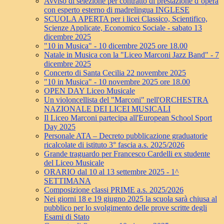
Avviso di selezione per contratto di prestazione d’opera
con esperto esterno di madrelingua INGLESE
SCUOLA APERTA per i licei Classico, Scientifico,
Scienze Applicate, Economico Sociale - sabato 13
dicembre 2025
"10 in Musica" - 10 dicembre 2025 ore 18.00
Natale in Musica con la "Liceo Marconi Jazz Band" - 7
dicembre 2025
Concerto di Santa Cecilia 22 novembre 2025
"10 in Musica" - 10 novembre 2025 ore 18.00
OPEN DAY Liceo Musicale
Un violoncellista del "Marconi" nell'ORCHESTRA
NAZIONALE DEI LICEI MUSICALI
Il Liceo Marconi partecipa all'European School Sport
Day 2025
Personale ATA – Decreto pubblicazione graduatorie
ricalcolate di istituto 3° fascia a.s. 2025/2026
Grande traguardo per Francesco Cardelli ex studente
del Liceo Musicale
ORARIO dal 10 al 13 settembre 2025 - 1^
SETTIMANA
Composizione classi PRIME a.s. 2025/2026
Nei giorni 18 e 19 giugno 2025 la scuola sarà chiusa al
pubblico per lo svolgimento delle prove scritte degli
Esami di Stato