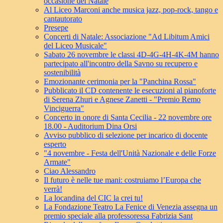
occasione del Natale
Al Liceo Marconi anche musica jazz, pop-rock, tango e
cantautorato
Presepe
Concerti di Natale: Associazione "Ad Libitum Amici
del Liceo Musicale"
Sabato 26 novembre le classi 4D-4G-4H-4K-4M hanno
partecipato all'incontro della Savno su recupero e
sostenibilità
Emozionante cerimonia per la "Panchina Rossa"
Pubblicato il CD contenente le esecuzioni al pianoforte
di Serena Zhuri e Agnese Zanetti - "Premio Remo
Vinciguerra"
Concerto in onore di Santa Cecilia - 22 novembre ore
18.00 - Auditorium Dina Orsi
Avviso pubblico di selezione per incarico di docente
esperto
"4 novembre - Festa dell'Unità Nazionale e delle Forze
Armate"
Ciao Alessandro
Il futuro è nelle tue mani: costruiamo l’Europa che
verrà!
La locandina del CIC la crei tu!
La Fondazione Teatro La Fenice di Venezia assegna un
premio speciale alla professoressa Fabrizia Sant