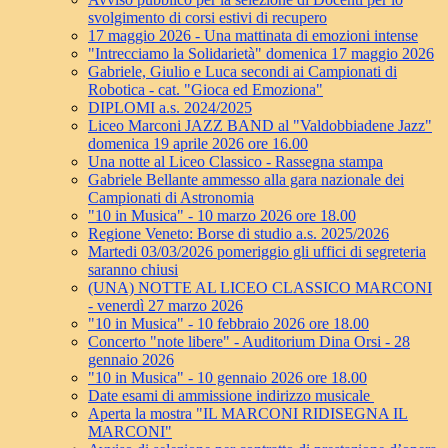
svolgimento di corsi estivi di recupero
17 maggio 2026 - Una mattinata di emozioni intense
"Intrecciamo la Solidarietà" domenica 17 maggio 2026
Gabriele, Giulio e Luca secondi ai Campionati di
Robotica - cat. "Gioca ed Emoziona"
DIPLOMI a.s. 2024/2025
Liceo Marconi JAZZ BAND al "Valdobbiadene Jazz"
domenica 19 aprile 2026 ore 16.00
Una notte al Liceo Classico - Rassegna stampa
Gabriele Bellante ammesso alla gara nazionale dei
Campionati di Astronomia
"10 in Musica" - 10 marzo 2026 ore 18.00
Regione Veneto: Borse di studio a.s. 2025/2026
Martedi 03/03/2026 pomeriggio gli uffici di segreteria
saranno chiusi
(UNA) NOTTE AL LICEO CLASSICO MARCONI
- venerdì 27 marzo 2026
"10 in Musica" - 10 febbraio 2026 ore 18.00
Concerto "note libere" - Auditorium Dina Orsi - 28
gennaio 2026
"10 in Musica" - 10 gennaio 2026 ore 18.00
Date esami di ammissione indirizzo musicale
Aperta la mostra "IL MARCONI RIDISEGNA IL
MARCONI"