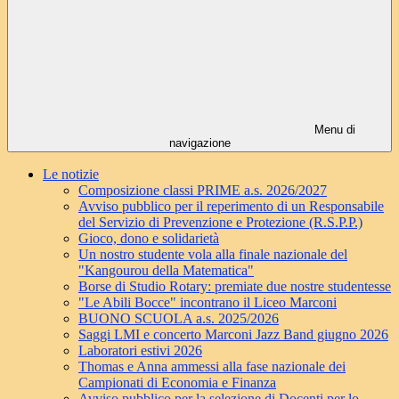
Menu di
navigazione
Le notizie
Composizione classi PRIME a.s. 2026/2027
Avviso pubblico per il reperimento di un Responsabile
del Servizio di Prevenzione e Protezione (R.S.P.P.)
Gioco, dono e solidarietà
Un nostro studente vola alla finale nazionale del
"Kangourou della Matematica"
Borse di Studio Rotary: premiate due nostre studentesse
"Le Abili Bocce" incontrano il Liceo Marconi
BUONO SCUOLA a.s. 2025/2026
Saggi LMI e concerto Marconi Jazz Band giugno 2026
Laboratori estivi 2026
Thomas e Anna ammessi alla fase nazionale dei
Campionati di Economia e Finanza
Avviso pubblico per la selezione di Docenti per lo