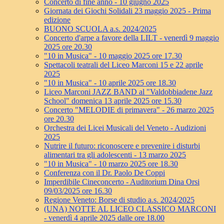
Concerto di fine anno - 10 giugno 2025
Giornata dei Giochi Solidali 23 maggio 2025 - Prima
edizione
BUONO SCUOLA a.s. 2024/2025
Concerto d'arpe a favore della LILT - venerdì 9 maggio
2025 ore 20.30
"10 in Musica" - 10 maggio 2025 ore 17.30
Spettacoli teatrali del Liceo Marconi 15 e 22 aprile
2025
"10 in Musica" - 10 aprile 2025 ore 18.30
Liceo Marconi JAZZ BAND al "Valdobbiadene Jazz
School" domenica 13 aprile 2025 ore 15.30
Concerto "MELODIE di primavera" - 26 marzo 2025
ore 20.30
Orchestra dei Licei Musicali del Veneto - Audizioni
2025
Nutrire il futuro: riconoscere e prevenire i disturbi
alimentari tra gli adolescenti - 13 marzo 2025
"10 in Musica" - 10 marzo 2025 ore 18.30
Conferenza con il Dr. Paolo De Coppi
Imperdibile Cineconcerto - Auditorium Dina Orsi
09/03/2025 ore 16.30
Regione Veneto: Borse di studio a.s. 2024/2025
(UNA) NOTTE AL LICEO CLASSICO MARCONI
- venerdì 4 aprile 2025 dalle ore 18.00