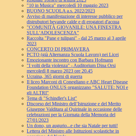
"10 in Musica" mercoledì 10 maggio 2023
BUONO SCUOLA a.s. 2022/2023
Avviso di manifestazione di interesse pubblico per
distrubutori bevande calde e di erogatori d'acqua
"COMUNITÀ GIOVANILE: UNA FINESTRA
SULL’ADOLESCENZA”
Raccolta "Pane e tulipani" - dal 25 marzo al 3 aprile
2023
CONCERTO DI PRIMAVERA
PCTO (già Alternanza Scuola Lavoro) nei Licei
Emozionante incontro con Barbara Hofmann
"I volti della violenza" - Auditorium Dina Orsi
mercoledì 8 marzo 2023 ore 20.45
Ucraina, 365 giorni di guerra
Il liceo Marconi di Conegliano e ABC Heart Disease
Foundation ONLUS organizzano "SALUTE: NOI e
gli ALTRI"
Tema di "Schindler's List"
Discorso del Ministro dell’Istruzione e del Merito
Giuseppe Valditara al Quirinale in occasione delle
celebrazioni per la Giornata della Memoria del
27/01/2023
Un dono, un augurio...e che sia Natale per tutti!
Lettera del Ministro alle Istituzioni scolastiche in