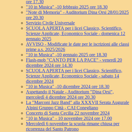
ore 17.30
"10 in Musica" -10 febbraio 2025 ore 18.30
"Note di Memoria" - Auditorium Dina Orsi 28/01/2025
ore 20.30
Servizio Civile Universale
SCUOLA APERTA per i licei Classico, Scientifico,
Scienze Applicate, Economico Sociale - domenica 12
gennaio 2025
AVVISO - Modificate le date per le iscrizioni alle classi
prime a.s. 2025/2026
"10 in Musica" -10 gennaio 2025 ore 18.30
Flash-mob "CANTO PER LA PACE" - venerdì 20
dicembre 2024 ore 14.30
SCUOLA APERTA per i licei Classico, Scientifico,
Scienze Applicate, Economico Sociale - sabato 14
dicembre 2024
"10 in Musica" -10 dicembre 2024 ore 18.30
Aspettando il Natale - Auditorium "Dina Orsi",
mercoledì 4 dicembre 2024 ore 20.30
La "Marconi Jazz Band" alla XXXVII Serata Augurale
Alpini Gruppo Città - CAI Conegliano
Concerto di Santa Cecilia 22 novembre 2024
"10 in Musica" - 10 novembre 2024 ore 17.00
Mercoledì 6 novembre la scuola rimane chiusa per
ricorrenza del Santo Patrono