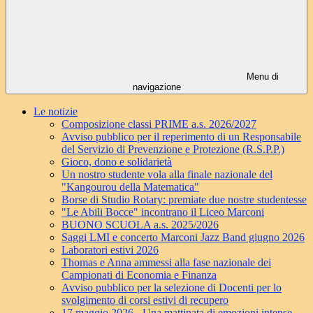
Menu di
navigazione
Le notizie
Composizione classi PRIME a.s. 2026/2027
Avviso pubblico per il reperimento di un Responsabile
del Servizio di Prevenzione e Protezione (R.S.P.P.)
Gioco, dono e solidarietà
Un nostro studente vola alla finale nazionale del
"Kangourou della Matematica"
Borse di Studio Rotary: premiate due nostre studentesse
"Le Abili Bocce" incontrano il Liceo Marconi
BUONO SCUOLA a.s. 2025/2026
Saggi LMI e concerto Marconi Jazz Band giugno 2026
Laboratori estivi 2026
Thomas e Anna ammessi alla fase nazionale dei
Campionati di Economia e Finanza
Avviso pubblico per la selezione di Docenti per lo
svolgimento di corsi estivi di recupero
17 maggio 2026 - Una mattinata di emozioni intense