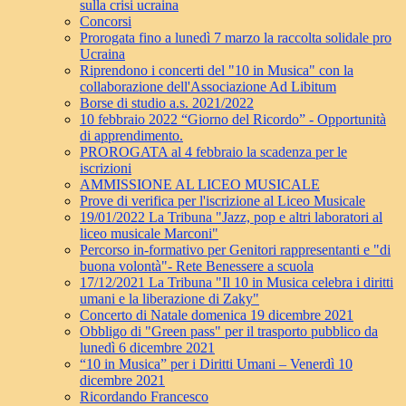
sulla crisi ucraina
Concorsi
Prorogata fino a lunedì 7 marzo la raccolta solidale pro
Ucraina
Riprendono i concerti del "10 in Musica" con la
collaborazione dell'Associazione Ad Libitum
Borse di studio a.s. 2021/2022
10 febbraio 2022 “Giorno del Ricordo” - Opportunità
di apprendimento.
PROROGATA al 4 febbraio la scadenza per le
iscrizioni
AMMISSIONE AL LICEO MUSICALE
Prove di verifica per l'iscrizione al Liceo Musicale
19/01/2022 La Tribuna "Jazz, pop e altri laboratori al
liceo musicale Marconi"
Percorso in-formativo per Genitori rappresentanti e "di
buona volontà"- Rete Benessere a scuola
17/12/2021 La Tribuna "Il 10 in Musica celebra i diritti
umani e la liberazione di Zaky"
Concerto di Natale domenica 19 dicembre 2021
Obbligo di "Green pass" per il trasporto pubblico da
lunedì 6 dicembre 2021
“10 in Musica” per i Diritti Umani – Venerdì 10
dicembre 2021
Ricordando Francesco