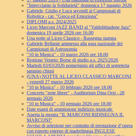
"Intrecciamo la Solidarietà" domenica 17 maggio 2026
Gabriele, Giulio e Luca secondi ai Campionati di
Robotica - cat. "Gioca ed Emoziona"
DIPLOMI a.s. 2024/2025
Liceo Marconi JAZZ BAND al "Valdobbiadene Jazz"
domenica 19 aprile 2026 ore 16.00
Una notte al Liceo Classico - Rassegna stampa
Gabriele Bellante ammesso alla gara nazionale dei
Campionati di Astronomia
"10 in Musica" - 10 marzo 2026 ore 18.00
Regione Veneto: Borse di studio a.s. 2025/2026
Martedi 03/03/2026 pomeriggio gli uffici di segreteria
saranno chiusi
(UNA) NOTTE AL LICEO CLASSICO MARCONI
- venerdì 27 marzo 2026
"10 in Musica" - 10 febbraio 2026 ore 18.00
Concerto "note libere" - Auditorium Dina Orsi - 28
gennaio 2026
"10 in Musica" - 10 gennaio 2026 ore 18.00
Date esami di ammissione indirizzo musicale
Aperta la mostra "IL MARCONI RIDISEGNA IL
MARCONI"
Avviso di selezione per contratto di prestazione d’opera
con esperto esterno di madrelingua INGLESE