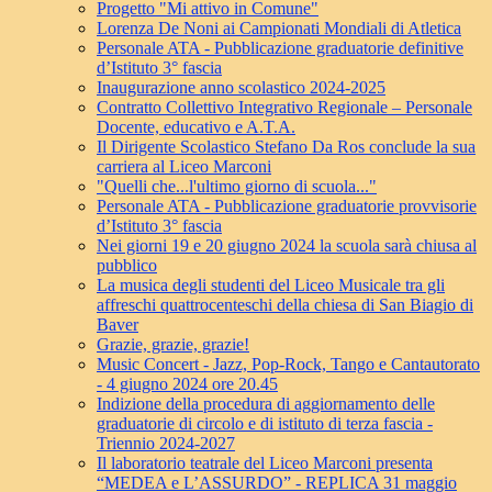
Progetto "Mi attivo in Comune"
Lorenza De Noni ai Campionati Mondiali di Atletica
Personale ATA - Pubblicazione graduatorie definitive
d’Istituto 3° fascia
Inaugurazione anno scolastico 2024-2025
Contratto Collettivo Integrativo Regionale – Personale
Docente, educativo e A.T.A.
Il Dirigente Scolastico Stefano Da Ros conclude la sua
carriera al Liceo Marconi
"Quelli che...l'ultimo giorno di scuola..."
Personale ATA - Pubblicazione graduatorie provvisorie
d’Istituto 3° fascia
Nei giorni 19 e 20 giugno 2024 la scuola sarà chiusa al
pubblico
La musica degli studenti del Liceo Musicale tra gli
affreschi quattrocenteschi della chiesa di San Biagio di
Baver
Grazie, grazie, grazie!
Music Concert - Jazz, Pop-Rock, Tango e Cantautorato
- 4 giugno 2024 ore 20.45
Indizione della procedura di aggiornamento delle
graduatorie di circolo e di istituto di terza fascia -
Triennio 2024-2027
Il laboratorio teatrale del Liceo Marconi presenta
“MEDEA e L’ASSURDO” - REPLICA 31 maggio