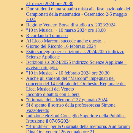
21 marzo 2024 ore 20.30
Due studenti e una squadra mista alla fase nazionale dei
Campionati della matematica - Cesenatico 2-5 maggio
2024
Regione Veneto: Borsa di studio a.s. 2023/2024
"10 in Musica" - 10 marzo 2024 ore 18.00
Ricordando Tommaso
Al Liceo Marconi succede anche questo...
Giorno del Ricordo 16 febbraio 2024
Esito sorteggio per iscrizioni a.s 2024/2025 indirizzo
Scienze Applicate
Iscrizioni a.s 2024/2025 indirizzo Scienze Applicate –
avviso sorteggio.
"10 in Musica" - 10 febbraio 2024 ore 20.30
Anche gli studenti del "Marconi" impegnati nel
concerto del 14 febbraio dell'Orchestra Regionale dei
Licei Musicali del Veneto
Incontro dibattito con Libera
"Giornata della Memoria" 27 gennaio 2024
Si è spento il sorriso della professoressa Simona
Vazzoleretto
Indizione elezioni Consiglio Superiore della Pubblica
Istruzione il 07/05/2024
“Brundibár” per la Giornata della memoria: Auditorium
Dina Orsi venerdì 26 gennaio ore 21