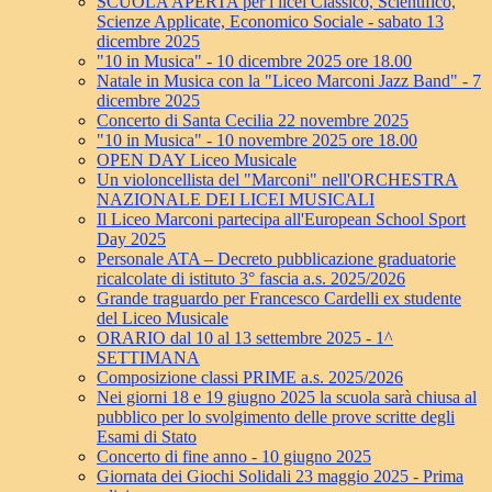
SCUOLA APERTA per i licei Classico, Scientifico,
Scienze Applicate, Economico Sociale - sabato 13
dicembre 2025
"10 in Musica" - 10 dicembre 2025 ore 18.00
Natale in Musica con la "Liceo Marconi Jazz Band" - 7
dicembre 2025
Concerto di Santa Cecilia 22 novembre 2025
"10 in Musica" - 10 novembre 2025 ore 18.00
OPEN DAY Liceo Musicale
Un violoncellista del "Marconi" nell'ORCHESTRA
NAZIONALE DEI LICEI MUSICALI
Il Liceo Marconi partecipa all'European School Sport
Day 2025
Personale ATA – Decreto pubblicazione graduatorie
ricalcolate di istituto 3° fascia a.s. 2025/2026
Grande traguardo per Francesco Cardelli ex studente
del Liceo Musicale
ORARIO dal 10 al 13 settembre 2025 - 1^
SETTIMANA
Composizione classi PRIME a.s. 2025/2026
Nei giorni 18 e 19 giugno 2025 la scuola sarà chiusa al
pubblico per lo svolgimento delle prove scritte degli
Esami di Stato
Concerto di fine anno - 10 giugno 2025
Giornata dei Giochi Solidali 23 maggio 2025 - Prima