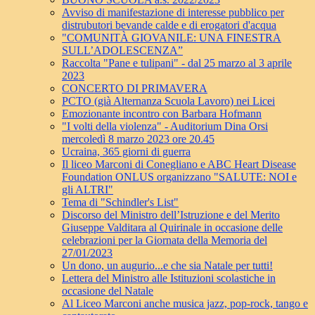
Avviso di manifestazione di interesse pubblico per
distrubutori bevande calde e di erogatori d'acqua
"COMUNITÀ GIOVANILE: UNA FINESTRA
SULL’ADOLESCENZA”
Raccolta "Pane e tulipani" - dal 25 marzo al 3 aprile
2023
CONCERTO DI PRIMAVERA
PCTO (già Alternanza Scuola Lavoro) nei Licei
Emozionante incontro con Barbara Hofmann
"I volti della violenza" - Auditorium Dina Orsi
mercoledì 8 marzo 2023 ore 20.45
Ucraina, 365 giorni di guerra
Il liceo Marconi di Conegliano e ABC Heart Disease
Foundation ONLUS organizzano "SALUTE: NOI e
gli ALTRI"
Tema di "Schindler's List"
Discorso del Ministro dell’Istruzione e del Merito
Giuseppe Valditara al Quirinale in occasione delle
celebrazioni per la Giornata della Memoria del
27/01/2023
Un dono, un augurio...e che sia Natale per tutti!
Lettera del Ministro alle Istituzioni scolastiche in
occasione del Natale
Al Liceo Marconi anche musica jazz, pop-rock, tango e