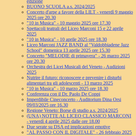
edizione
BUONO SCUOLA a.s. 2024/2025
Concerto d'arpe a favore della LILT - venerdì 9 maggio
2025 ore 20.30
"10 in Musica" - 10 maggio 2025 ore 17.30
Spettacoli teatrali del Liceo Marconi 15 e 22 aprile
2025
"10 in Musica" - 10 aprile 2025 ore 18.30
Liceo Marconi JAZZ BAND al "Valdobbiadene Jazz
School" domenica 13 aprile 2025 ore 15.30
Concerto "MELODIE di primavera" - 26 marzo 2025
ore 20.30
Orchestra dei Licei Musicali del Veneto - Audizioni
2025
Nutrire il futuro: riconoscere e prevenire i disturbi
alimentari tra gli adolescenti - 13 marzo 2025
"10 in Musica" - 10 marzo 2025 ore 18.30
Conferenza con il Dr. Paolo De Coppi
Imperdibile Cineconcerto - Auditorium Dina Orsi
09/03/2025 ore 16.30
Regione Veneto: Borse di studio a.s. 2024/2025
(UNA) NOTTE AL LICEO CLASSICO MARCONI
- venerdì 4 aprile 2025 dalle ore 18.00
Due serate su DSA ed implicazioni emotive
"AL PASSO CON IL DIGITALE" - 26 febbraio 2025