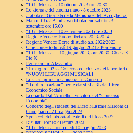
"10 in Musica" - 10 ottobre 2023 ore 20.30
Le giornate del cinema muto - 8 ottobre 2023
3 ottobre - Giornata della Memoria e dell'Accoglienza
Marconi Jazz Band - Valdobbiadene sabato 23
settembre ore 15.00
"10 in Musica" - 10 settembre 2023 ore 20.30
Regione Veneto: Buono libri a.s. 2023-2024
Regione Veneto: Borse di studio a.s. 2022/2023
Cine-concerto lunedì 19 giugno 2023 a Pordenone
"10 in Musica" – 10 giugno 2023, ore 20.30, Chiesa S.
Pio X
Per ricordare Alessandro
31 maggio 2023 - Concerto conclusivo dei laboratori di
"NUOVI LIGUAGGI MUSICALI
Le classi prime in campo per il Camerun
"Il diritto in azione" per le classi 3I e 3L del Liceo
Economico Sociale
Leonardo Dall’Armellina vincitore del “Concorso
Economia”
Concerto degli studenti del Liceo Musicale Marconi di
Conegliano - 21 maggio 2023
Spettacoli dei laboratori teatrali del Liceo 2023
Risultati Torneo di lettura 2023
"10 in Musica" mercoledì 10 maggio 2023
BUONO SCUOLA a.s. 2022/2023