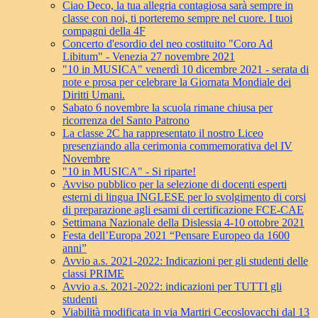
Ciao Deco, la tua allegria contagiosa sarà sempre in
classe con noi, ti porteremo sempre nel cuore. I tuoi
compagni della 4F
Concerto d'esordio del neo costituito "Coro Ad
Libitum" - Venezia 27 novembre 2021
"10 in MUSICA" venerdì 10 dicembre 2021 - serata di
note e prosa per celebrare la Giornata Mondiale dei
Diritti Umani.
Sabato 6 novembre la scuola rimane chiusa per
ricorrenza del Santo Patrono
La classe 2C ha rappresentato il nostro Liceo
presenziando alla cerimonia commemorativa del IV
Novembre
"10 in MUSICA" - Si riparte!
Avviso pubblico per la selezione di docenti esperti
esterni di lingua INGLESE per lo svolgimento di corsi
di preparazione agli esami di certificazione FCE-CAE
Settimana Nazionale della Dislessia 4-10 ottobre 2021
Festa dell’Europa 2021 “Pensare Europeo da 1600
anni”
Avvio a.s. 2021-2022: Indicazioni per gli studenti delle
classi PRIME
Avvio a.s. 2021-2022: indicazioni per TUTTI gli
studenti
Viabilità modificata in via Martiri Cecoslovacchi dal 13