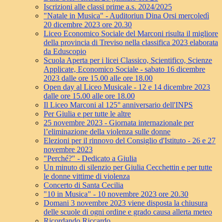
Iscrizioni alle classi prime a.s. 2024/2025
"Natale in Musica" - Auditoriun Dina Orsi mercoledì
20 dicembre 2023 ore 20.30
Liceo Economico Sociale del Marconi risulta il migliore
della provincia di Treviso nella classifica 2023 elaborata
da Eduscopio
Scuola Aperta per i licei Classico, Scientifico, Scienze
Applicate, Economico Sociale - sabato 16 dicembre
2023 dalle ore 15.00 alle ore 18.00
Open day al Liceo Musicale - 12 e 14 dicembre 2023
dalle ore 15.00 alle ore 18.00
Il Liceo Marconi al 125° anniversario dell'INPS
Per Giulia e per tutte le altre
25 novembre 2023 - Giornata internazionale per
l’eliminazione della violenza sulle donne
Elezioni per il rinnovo del Consiglio d'Istituto - 26 e 27
novembre 2023
"Perché?" - Dedicato a Giulia
Un minuto di silenzio per Giulia Cecchettin e per tutte
le donne vittime di violenza
Concerto di Santa Cecilia
"10 in Musica" - 10 novembre 2023 ore 20.30
Domani 3 novembre 2023 viene disposta la chiusura
delle scuole di ogni ordine e grado causa allerta meteo
Ricordando Riccardo