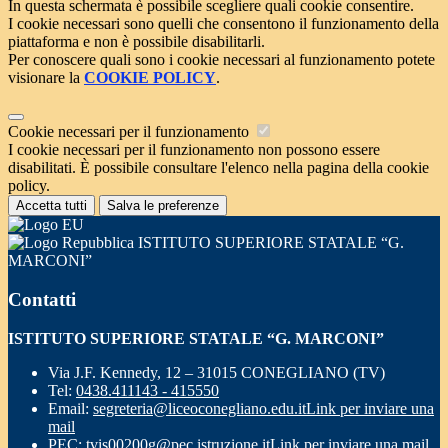
In questa schermata è possibile scegliere quali cookie consentire.
I cookie necessari sono quelli che consentono il funzionamento della
piattaforma e non è possibile disabilitarli.
Per conoscere quali sono i cookie necessari al funzionamento potete
visionare la
COOKIE POLICY
.
Cookie necessari per il funzionamento
I cookie necessari per il funzionamento non possono essere
disabilitati. È possibile consultare l'elenco nella pagina della cookie
policy.
Accetta tutti
Salva le preferenze
ISTITUTO SUPERIORE STATALE “G.
MARCONI”
Contatti
ISTITUTO SUPERIORE STATALE “G. MARCONI”
Via J.F. Kennedy, 12 – 31015 CONEGLIANO (TV)
Tel:
0438.411143 - 415550
Email:
segreteria@liceoconegliano.edu.it
Link per inviare una
mail
PEC:
tvis00200g@pec.istruzione.it
Link per inviare una mail