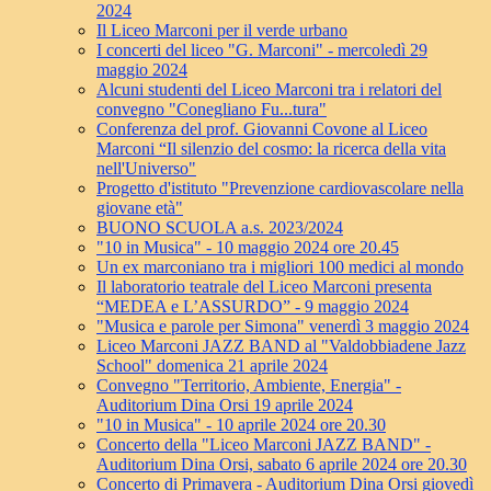
2024
Il Liceo Marconi per il verde urbano
I concerti del liceo "G. Marconi" - mercoledì 29
maggio 2024
Alcuni studenti del Liceo Marconi tra i relatori del
convegno "Conegliano Fu...tura"
Conferenza del prof. Giovanni Covone al Liceo
Marconi “Il silenzio del cosmo: la ricerca della vita
nell'Universo"
Progetto d'istituto "Prevenzione cardiovascolare nella
giovane età"
BUONO SCUOLA a.s. 2023/2024
"10 in Musica" - 10 maggio 2024 ore 20.45
Un ex marconiano tra i migliori 100 medici al mondo
Il laboratorio teatrale del Liceo Marconi presenta
“MEDEA e L’ASSURDO” - 9 maggio 2024
"Musica e parole per Simona" venerdì 3 maggio 2024
Liceo Marconi JAZZ BAND al "Valdobbiadene Jazz
School" domenica 21 aprile 2024
Convegno "Territorio, Ambiente, Energia" -
Auditorium Dina Orsi 19 aprile 2024
"10 in Musica" - 10 aprile 2024 ore 20.30
Concerto della "Liceo Marconi JAZZ BAND" -
Auditorium Dina Orsi, sabato 6 aprile 2024 ore 20.30
Concerto di Primavera - Auditorium Dina Orsi giovedì