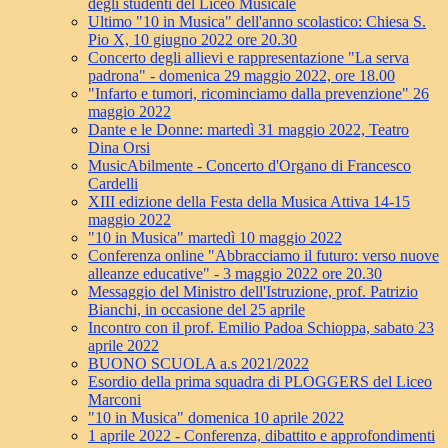
degli studenti del Liceo Musicale
Ultimo "10 in Musica" dell'anno scolastico: Chiesa S.
Pio X, 10 giugno 2022 ore 20.30
Concerto degli allievi e rappresentazione "La serva
padrona" - domenica 29 maggio 2022, ore 18.00
"Infarto e tumori, ricominciamo dalla prevenzione" 26
maggio 2022
Dante e le Donne: martedì 31 maggio 2022, Teatro
Dina Orsi
MusicAbilmente - Concerto d'Organo di Francesco
Cardelli
XIII edizione della Festa della Musica Attiva 14-15
maggio 2022
"10 in Musica" martedì 10 maggio 2022
Conferenza online "Abbracciamo il futuro: verso nuove
alleanze educative" - 3 maggio 2022 ore 20.30
Messaggio del Ministro dell'Istruzione, prof. Patrizio
Bianchi, in occasione del 25 aprile
Incontro con il prof. Emilio Padoa Schioppa, sabato 23
aprile 2022
BUONO SCUOLA a.s 2021/2022
Esordio della prima squadra di PLOGGERS del Liceo
Marconi
"10 in Musica" domenica 10 aprile 2022
1 aprile 2022 - Conferenza, dibattito e approfondimenti