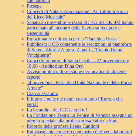
cantautorato
Presepe
Concerti di Natale: Associazione "Ad Libitum Amici
del Liceo Musicale"
Sabato 26 novembre le classi 4D-4G-4H-4K-4M hanno
partecipato all'incontro della Savno su recupero e
sostenibilità
Emozionante cerimonia per la "Panchina Rossa"
Pubblicato il CD contenente le esecuzioni al pianoforte
di Serena Zhuri e Agnese Zanetti - "Premio Remo
Vinciguerra"
Concerto in onore di Santa Cecilia - 22 novembre ore
18.00 - Auditorium Dina Orsi
Avviso pubblico di selezione per incarico di docente
esperto
"4 novembre - Festa dell'Unità Nazionale e delle Forze
Armate"
Ciao Alessandro
Il futuro è nelle tue mani: costruiamo l’Europa che
verrà!
La locandina del CIC la crei tu!
La Fondazione Teatro La Fenice di Venezia assegna un
premio speciale alla professoressa Fabrizia Sant
Ricordo della prof.ssa Ileana Candotti
Entusiasmante concerto conclusivo di diversi laboratori