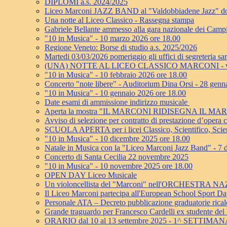
DIPLOMI a.s. 2024/2025
Liceo Marconi JAZZ BAND al "Valdobbiadene Jazz" dom
Una notte al Liceo Classico - Rassegna stampa
Gabriele Bellante ammesso alla gara nazionale dei Camp
"10 in Musica" - 10 marzo 2026 ore 18.00
Regione Veneto: Borse di studio a.s. 2025/2026
Martedi 03/03/2026 pomeriggio gli uffici di segreteria sa
(UNA) NOTTE AL LICEO CLASSICO MARCONI - ven
"10 in Musica" - 10 febbraio 2026 ore 18.00
Concerto "note libere" - Auditorium Dina Orsi - 28 genn
"10 in Musica" - 10 gennaio 2026 ore 18.00
Date esami di ammissione indirizzo musicale
Aperta la mostra "IL MARCONI RIDISEGNA IL MA
Avviso di selezione per contratto di prestazione d’oper
SCUOLA APERTA per i licei Classico, Scientifico, Scie
"10 in Musica" - 10 dicembre 2025 ore 18.00
Natale in Musica con la "Liceo Marconi Jazz Band" - 7
Concerto di Santa Cecilia 22 novembre 2025
"10 in Musica" - 10 novembre 2025 ore 18.00
OPEN DAY Liceo Musicale
Un violoncellista del "Marconi" nell'ORCHESTRA
Il Liceo Marconi partecipa all'European School Sport D
Personale ATA – Decreto pubblicazione graduatorie ricalco
Grande traguardo per Francesco Cardelli ex studente del
ORARIO dal 10 al 13 settembre 2025 - 1^ SETTIMA