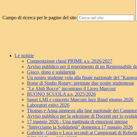
Campo di ricerca per le pagine del sito
Le notizie
Composizione classi PRIME a.s. 2026/2027
Avviso pubblico per il reperimento di un Responsabile de
Gioco, dono e solidarietà
Un nostro studente vola alla finale nazionale del "Kang
Borse di Studio Rotary: premiate due nostre studentesse
"Le Abili Bocce" incontrano il Liceo Marconi
BUONO SCUOLA a.s. 2025/2026
Saggi LMI e concerto Marconi Jazz Band giugno 2026
Laboratori estivi 2026
Thomas e Anna ammessi alla fase nazionale dei Campion
Avviso pubblico per la selezione di Docenti per lo svolgim
17 maggio 2026 - Una mattinata di emozioni intense
"Intrecciamo la Solidarietà" domenica 17 maggio 2026
Gabriele, Giulio e Luca secondi ai Campionati di Roboti