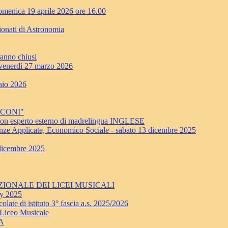
enica 19 aprile 2026 ore 16.00
ionati di Astronomia
ranno chiusi
erdì 27 marzo 2026
aio 2026
RCONI"
a con esperto esterno di madrelingua INGLESE
nze Applicate, Economico Sociale - sabato 13 dicembre 2025
 dicembre 2025
 NAZIONALE DEI LICEI MUSICALI
ay 2025
late di istituto 3° fascia a.s. 2025/2026
 Liceo Musicale
NA