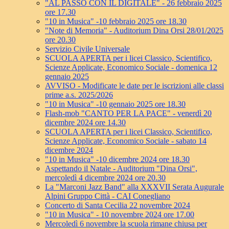
"AL PASSO CON IL DIGITALE" - 26 febbraio 2025
ore 17.30
"10 in Musica" -10 febbraio 2025 ore 18.30
"Note di Memoria" - Auditorium Dina Orsi 28/01/2025
ore 20.30
Servizio Civile Universale
SCUOLA APERTA per i licei Classico, Scientifico,
Scienze Applicate, Economico Sociale - domenica 12
gennaio 2025
AVVISO - Modificate le date per le iscrizioni alle classi
prime a.s. 2025/2026
"10 in Musica" -10 gennaio 2025 ore 18.30
Flash-mob "CANTO PER LA PACE" - venerdì 20
dicembre 2024 ore 14.30
SCUOLA APERTA per i licei Classico, Scientifico,
Scienze Applicate, Economico Sociale - sabato 14
dicembre 2024
"10 in Musica" -10 dicembre 2024 ore 18.30
Aspettando il Natale - Auditorium "Dina Orsi",
mercoledì 4 dicembre 2024 ore 20.30
La "Marconi Jazz Band" alla XXXVII Serata Augurale
Alpini Gruppo Città - CAI Conegliano
Concerto di Santa Cecilia 22 novembre 2024
"10 in Musica" - 10 novembre 2024 ore 17.00
Mercoledì 6 novembre la scuola rimane chiusa per