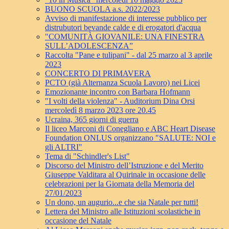
BUONO SCUOLA a.s. 2022/2023
Avviso di manifestazione di interesse pubblico per
distrubutori bevande calde e di erogatori d'acqua
"COMUNITÀ GIOVANILE: UNA FINESTRA
SULL’ADOLESCENZA”
Raccolta "Pane e tulipani" - dal 25 marzo al 3 aprile
2023
CONCERTO DI PRIMAVERA
PCTO (già Alternanza Scuola Lavoro) nei Licei
Emozionante incontro con Barbara Hofmann
"I volti della violenza" - Auditorium Dina Orsi
mercoledì 8 marzo 2023 ore 20.45
Ucraina, 365 giorni di guerra
Il liceo Marconi di Conegliano e ABC Heart Disease
Foundation ONLUS organizzano "SALUTE: NOI e
gli ALTRI"
Tema di "Schindler's List"
Discorso del Ministro dell’Istruzione e del Merito
Giuseppe Valditara al Quirinale in occasione delle
celebrazioni per la Giornata della Memoria del
27/01/2023
Un dono, un augurio...e che sia Natale per tutti!
Lettera del Ministro alle Istituzioni scolastiche in
occasione del Natale