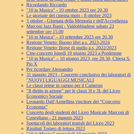
Ricordando Riccardo
"10 in Musica" - 10 ottobre 2023 ore 20.30
Le giornate del cinema muto - 8 ottobre 2023
3 ottobre - Giornata della Memoria e dell'Accoglienza
Marconi Jazz Band - Valdobbiadene sabato 23
settembre ore 15.00
"10 in Musica" - 10 settembre 2023 ore 20.30
Regione Veneto: Buono libri a.s. 2023-2024
Regione Veneto: Borse di studio a.s. 2022/2023
Cine-concerto lunedì 19 giugno 2023 a Pordenone
"10 in Musica" – 10 giugno 2023, ore 20.30, Chiesa S.
Pio X
Per ricordare Alessandro
31 maggio 2023 - Concerto conclusivo dei laboratori di
"NUOVI LIGUAGGI MUSICALI
Le classi prime in campo per il Camerun
"Il diritto in azione" per le classi 3I e 3L del Liceo
Economico Sociale
Leonardo Dall’Armellina vincitore del “Concorso
Economia”
Concerto degli studenti del Liceo Musicale Marconi di
Conegliano - 21 maggio 2023
Spettacoli dei laboratori teatrali del Liceo 2023
Risultati Torneo di lettura 2023
"10 in Musica" mercoledì 10 maggio 2023