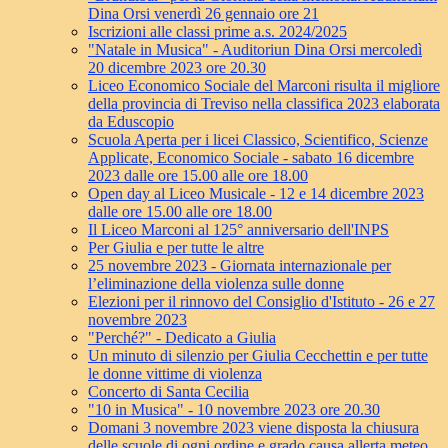
Dina Orsi venerdì 26 gennaio ore 21
Iscrizioni alle classi prime a.s. 2024/2025
"Natale in Musica" - Auditoriun Dina Orsi mercoledì
20 dicembre 2023 ore 20.30
Liceo Economico Sociale del Marconi risulta il migliore
della provincia di Treviso nella classifica 2023 elaborata
da Eduscopio
Scuola Aperta per i licei Classico, Scientifico, Scienze
Applicate, Economico Sociale - sabato 16 dicembre
2023 dalle ore 15.00 alle ore 18.00
Open day al Liceo Musicale - 12 e 14 dicembre 2023
dalle ore 15.00 alle ore 18.00
Il Liceo Marconi al 125° anniversario dell'INPS
Per Giulia e per tutte le altre
25 novembre 2023 - Giornata internazionale per
l’eliminazione della violenza sulle donne
Elezioni per il rinnovo del Consiglio d'Istituto - 26 e 27
novembre 2023
"Perché?" - Dedicato a Giulia
Un minuto di silenzio per Giulia Cecchettin e per tutte
le donne vittime di violenza
Concerto di Santa Cecilia
"10 in Musica" - 10 novembre 2023 ore 20.30
Domani 3 novembre 2023 viene disposta la chiusura
delle scuole di ogni ordine e grado causa allerta meteo