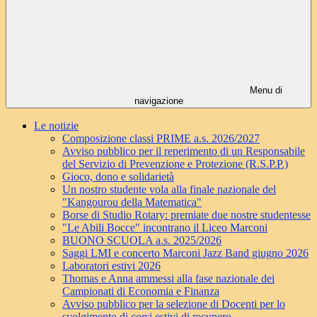
Menu di
navigazione
Le notizie
Composizione classi PRIME a.s. 2026/2027
Avviso pubblico per il reperimento di un Responsabile
del Servizio di Prevenzione e Protezione (R.S.P.P.)
Gioco, dono e solidarietà
Un nostro studente vola alla finale nazionale del
"Kangourou della Matematica"
Borse di Studio Rotary: premiate due nostre studentesse
"Le Abili Bocce" incontrano il Liceo Marconi
BUONO SCUOLA a.s. 2025/2026
Saggi LMI e concerto Marconi Jazz Band giugno 2026
Laboratori estivi 2026
Thomas e Anna ammessi alla fase nazionale dei
Campionati di Economia e Finanza
Avviso pubblico per la selezione di Docenti per lo
svolgimento di corsi estivi di recupero