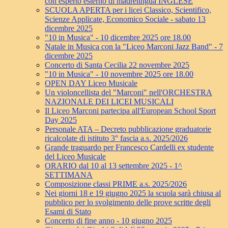
con esperto esterno di madrelingua INGLESE
SCUOLA APERTA per i licei Classico, Scientifico,
Scienze Applicate, Economico Sociale - sabato 13
dicembre 2025
"10 in Musica" - 10 dicembre 2025 ore 18.00
Natale in Musica con la "Liceo Marconi Jazz Band" - 7
dicembre 2025
Concerto di Santa Cecilia 22 novembre 2025
"10 in Musica" - 10 novembre 2025 ore 18.00
OPEN DAY Liceo Musicale
Un violoncellista del "Marconi" nell'ORCHESTRA
NAZIONALE DEI LICEI MUSICALI
Il Liceo Marconi partecipa all'European School Sport
Day 2025
Personale ATA – Decreto pubblicazione graduatorie
ricalcolate di istituto 3° fascia a.s. 2025/2026
Grande traguardo per Francesco Cardelli ex studente
del Liceo Musicale
ORARIO dal 10 al 13 settembre 2025 - 1^
SETTIMANA
Composizione classi PRIME a.s. 2025/2026
Nei giorni 18 e 19 giugno 2025 la scuola sarà chiusa al
pubblico per lo svolgimento delle prove scritte degli
Esami di Stato
Concerto di fine anno - 10 giugno 2025