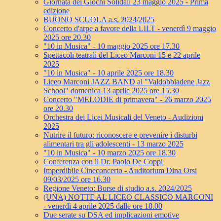
Giornata dei Giochi Solidali 23 maggio 2025 - Prima
edizione
BUONO SCUOLA a.s. 2024/2025
Concerto d'arpe a favore della LILT - venerdì 9 maggio
2025 ore 20.30
"10 in Musica" - 10 maggio 2025 ore 17.30
Spettacoli teatrali del Liceo Marconi 15 e 22 aprile
2025
"10 in Musica" - 10 aprile 2025 ore 18.30
Liceo Marconi JAZZ BAND al "Valdobbiadene Jazz
School" domenica 13 aprile 2025 ore 15.30
Concerto "MELODIE di primavera" - 26 marzo 2025
ore 20.30
Orchestra dei Licei Musicali del Veneto - Audizioni
2025
Nutrire il futuro: riconoscere e prevenire i disturbi
alimentari tra gli adolescenti - 13 marzo 2025
"10 in Musica" - 10 marzo 2025 ore 18.30
Conferenza con il Dr. Paolo De Coppi
Imperdibile Cineconcerto - Auditorium Dina Orsi
09/03/2025 ore 16.30
Regione Veneto: Borse di studio a.s. 2024/2025
(UNA) NOTTE AL LICEO CLASSICO MARCONI
- venerdì 4 aprile 2025 dalle ore 18.00
Due serate su DSA ed implicazioni emotive