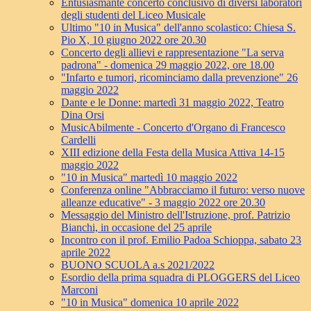
Entusiasmante concerto conclusivo di diversi laboratori
degli studenti del Liceo Musicale
Ultimo "10 in Musica" dell'anno scolastico: Chiesa S.
Pio X, 10 giugno 2022 ore 20.30
Concerto degli allievi e rappresentazione "La serva
padrona" - domenica 29 maggio 2022, ore 18.00
"Infarto e tumori, ricominciamo dalla prevenzione" 26
maggio 2022
Dante e le Donne: martedì 31 maggio 2022, Teatro
Dina Orsi
MusicAbilmente - Concerto d'Organo di Francesco
Cardelli
XIII edizione della Festa della Musica Attiva 14-15
maggio 2022
"10 in Musica" martedì 10 maggio 2022
Conferenza online "Abbracciamo il futuro: verso nuove
alleanze educative" - 3 maggio 2022 ore 20.30
Messaggio del Ministro dell'Istruzione, prof. Patrizio
Bianchi, in occasione del 25 aprile
Incontro con il prof. Emilio Padoa Schioppa, sabato 23
aprile 2022
BUONO SCUOLA a.s 2021/2022
Esordio della prima squadra di PLOGGERS del Liceo
Marconi
"10 in Musica" domenica 10 aprile 2022