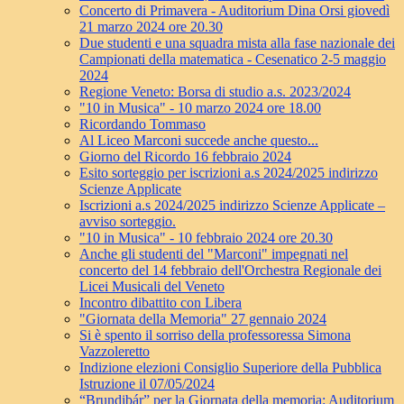
Concerto di Primavera - Auditorium Dina Orsi giovedì
21 marzo 2024 ore 20.30
Due studenti e una squadra mista alla fase nazionale dei
Campionati della matematica - Cesenatico 2-5 maggio
2024
Regione Veneto: Borsa di studio a.s. 2023/2024
"10 in Musica" - 10 marzo 2024 ore 18.00
Ricordando Tommaso
Al Liceo Marconi succede anche questo...
Giorno del Ricordo 16 febbraio 2024
Esito sorteggio per iscrizioni a.s 2024/2025 indirizzo
Scienze Applicate
Iscrizioni a.s 2024/2025 indirizzo Scienze Applicate –
avviso sorteggio.
"10 in Musica" - 10 febbraio 2024 ore 20.30
Anche gli studenti del "Marconi" impegnati nel
concerto del 14 febbraio dell'Orchestra Regionale dei
Licei Musicali del Veneto
Incontro dibattito con Libera
"Giornata della Memoria" 27 gennaio 2024
Si è spento il sorriso della professoressa Simona
Vazzoleretto
Indizione elezioni Consiglio Superiore della Pubblica
Istruzione il 07/05/2024
“Brundibár” per la Giornata della memoria: Auditorium