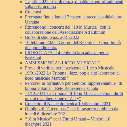
1 aprile 2022 - Conferenza, dibattito e approfondimenti
sulla crisi ucraina
Concorsi
Prorogata fino a lunedì 7 marzo la raccolta solidale pro
Ucraina
Riprendono i concerti del "10 in Musica" con la
collaborazione dell'Associazione Ad Libitum
Borse di studio a.s. 2021/2022
10 febbraio 2022 “Giorno del Ricordo” - Opportunità
di apprendimento.
PROROGATA al 4 febbraio la scadenza per le
iscrizioni
AMMISSIONE AL LICEO MUSICALE
Prove di verifica per l'iscrizione al Liceo Musicale
19/01/2022 La Tribuna "Jazz, pop e altri laboratori al
liceo musicale Marconi"
Percorso in-formativo per Genitori rappresentanti e "di
buona volontà"- Rete Benessere a scuola
17/12/2021 La Tribuna "Il 10 in Musica celebra i diritti
umani e la liberazione di Zaky"
Concerto di Natale domenica 19 dicembre 2021
Obbligo di "Green pass" per il trasporto pubblico da
lunedì 6 dicembre 2021
“10 in Musica” per i Diritti Umani – Venerdì 10
dicembre 2021