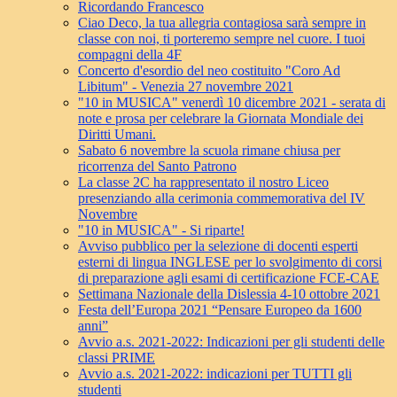
Ricordando Francesco
Ciao Deco, la tua allegria contagiosa sarà sempre in
classe con noi, ti porteremo sempre nel cuore. I tuoi
compagni della 4F
Concerto d'esordio del neo costituito "Coro Ad
Libitum" - Venezia 27 novembre 2021
"10 in MUSICA" venerdì 10 dicembre 2021 - serata di
note e prosa per celebrare la Giornata Mondiale dei
Diritti Umani.
Sabato 6 novembre la scuola rimane chiusa per
ricorrenza del Santo Patrono
La classe 2C ha rappresentato il nostro Liceo
presenziando alla cerimonia commemorativa del IV
Novembre
"10 in MUSICA" - Si riparte!
Avviso pubblico per la selezione di docenti esperti
esterni di lingua INGLESE per lo svolgimento di corsi
di preparazione agli esami di certificazione FCE-CAE
Settimana Nazionale della Dislessia 4-10 ottobre 2021
Festa dell’Europa 2021 “Pensare Europeo da 1600
anni”
Avvio a.s. 2021-2022: Indicazioni per gli studenti delle
classi PRIME
Avvio a.s. 2021-2022: indicazioni per TUTTI gli
studenti