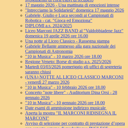
17 maggio 2026 - Una mattinata di emozioni intense
"Intrecciamo la Solidarietà" domenica 17 maggio 2026
Gabriele, Giulio e Luca secondi ai Campionati di
Robotica - cat. "Gioca ed Emoziona"
DIPLOMI a.s. 2024/2025
Liceo Marconi JAZZ BAND al "Valdobbiadene Jazz"
domenica 19 aprile 2026 ore 16.00
Una notte al Liceo Classico - Rassegna stampa
Gabriele Bellante ammesso alla gara nazionale dei
Campionati di Astronomia
"10 in Musica" - 10 marzo 2026 ore 18.00
Regione Veneto: Borse di studio a.s. 2025/2026
Martedi 03/03/2026 pomeriggio gli uffici di segreteria
saranno chiusi
(UNA) NOTTE AL LICEO CLASSICO MARCONI
- venerdì 27 marzo 2026
"10 in Musica" - 10 febbraio 2026 ore 18.00
Concerto "note libere" - Auditorium Dina Orsi - 28
gennaio 2026
"10 in Musica" - 10 gennaio 2026 ore 18.00
Date esami di ammissione indirizzo musicale
Aperta la mostra "IL MARCONI RIDISEGNA IL
MARCONI"
Avviso di selezione per contratto di prestazione d’opera