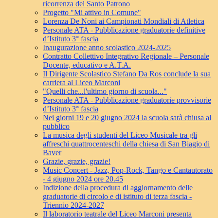
ricorrenza del Santo Patrono
Progetto "Mi attivo in Comune"
Lorenza De Noni ai Campionati Mondiali di Atletica
Personale ATA - Pubblicazione graduatorie definitive
d’Istituto 3° fascia
Inaugurazione anno scolastico 2024-2025
Contratto Collettivo Integrativo Regionale – Personale
Docente, educativo e A.T.A.
Il Dirigente Scolastico Stefano Da Ros conclude la sua
carriera al Liceo Marconi
"Quelli che...l'ultimo giorno di scuola..."
Personale ATA - Pubblicazione graduatorie provvisorie
d’Istituto 3° fascia
Nei giorni 19 e 20 giugno 2024 la scuola sarà chiusa al
pubblico
La musica degli studenti del Liceo Musicale tra gli
affreschi quattrocenteschi della chiesa di San Biagio di
Baver
Grazie, grazie, grazie!
Music Concert - Jazz, Pop-Rock, Tango e Cantautorato
- 4 giugno 2024 ore 20.45
Indizione della procedura di aggiornamento delle
graduatorie di circolo e di istituto di terza fascia -
Triennio 2024-2027
Il laboratorio teatrale del Liceo Marconi presenta