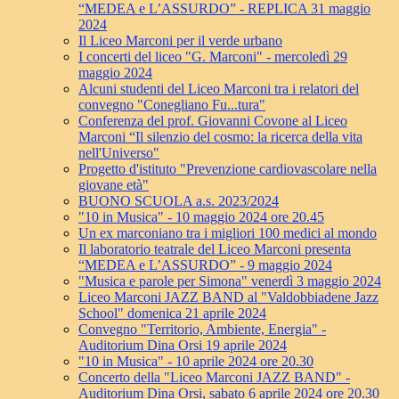
“MEDEA e L’ASSURDO” - REPLICA 31 maggio
2024
Il Liceo Marconi per il verde urbano
I concerti del liceo "G. Marconi" - mercoledì 29
maggio 2024
Alcuni studenti del Liceo Marconi tra i relatori del
convegno "Conegliano Fu...tura"
Conferenza del prof. Giovanni Covone al Liceo
Marconi “Il silenzio del cosmo: la ricerca della vita
nell'Universo"
Progetto d'istituto "Prevenzione cardiovascolare nella
giovane età"
BUONO SCUOLA a.s. 2023/2024
"10 in Musica" - 10 maggio 2024 ore 20.45
Un ex marconiano tra i migliori 100 medici al mondo
Il laboratorio teatrale del Liceo Marconi presenta
“MEDEA e L’ASSURDO” - 9 maggio 2024
"Musica e parole per Simona" venerdì 3 maggio 2024
Liceo Marconi JAZZ BAND al "Valdobbiadene Jazz
School" domenica 21 aprile 2024
Convegno "Territorio, Ambiente, Energia" -
Auditorium Dina Orsi 19 aprile 2024
"10 in Musica" - 10 aprile 2024 ore 20.30
Concerto della "Liceo Marconi JAZZ BAND" -
Auditorium Dina Orsi, sabato 6 aprile 2024 ore 20.30