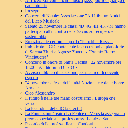
Al Liceo Marconi anche musica jazz, pop-rock, tango e
cantautorato
Presepe
Concerti di Natale: Associazione "Ad Libitum Amici
del Liceo Musicale"
Sabato 26 novembre le classi 4D-4G-4H-4K-4M hanno
partecipato all'incontro della Savno su recupero e
sostenibilità
Emozionante cerimonia per la "Panchina Rossa"
Pubblicato il CD contenente le esecuzioni al pianoforte
di Serena Zhuri e Agnese Zanetti - "Premio Remo
Vinciguerra"
Concerto in onore di Santa Cecilia - 22 novembre ore
18.00 - Auditorium Dina Orsi
Avviso pubblico di selezione per incarico di docente
esperto
"4 novembre - Festa dell'Unità Nazionale e delle Forze
Armate"
Ciao Alessandro
Il futuro è nelle tue mani: costruiamo l’Europa che
verrà!
La locandina del CIC la crei tu!
La Fondazione Teatro La Fenice di Venezia assegna un
premio speciale alla professoressa Fabrizia Sant
Ricordo della prof.ssa Ileana Candotti