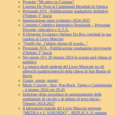
Progetto "Mi attivo in Comune"
Lorenza De Noni ai Campionati Mondiali di Atletica
Personale ATA - Pubblicazione graduatorie definitive
d’Istituto 3° fascia
Inaugurazione anno scolastico 2024-2025
Contratto Collettivo Integrativo Regionale – Personale
Docente, educativo e A.T.A.
Il Dirigente Scolastico Stefano Da Ros conclude la sua
carriera al Liceo Marconi
"Quelli che...l'ultimo giorno di scuola..."
Personale ATA - Pubblicazione graduatorie provvisorie
d’Istituto 3° fascia
Nei giorni 19 e 20 giugno 2024 la scuola sarà chiusa al
pubblico
La musica degli studenti del Liceo Musicale tra gli
affreschi quattrocenteschi della chiesa di San Biagio di
Baver
Grazie, grazie, grazie!
Music Concert - Jazz, Pop-Rock, Tango e Cantautorato
- 4 giugno 2024 ore 20.45
Indizione della procedura di aggiornamento delle
graduatorie di circolo e di istituto di terza fascia -
Triennio 2024-2027
Il laboratorio teatrale del Liceo Marconi presenta
“MEDEA e L’ASSURDO” - REPLICA 31 maggio