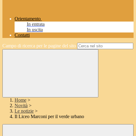
Orientamento
In entrata
In uscita
Contatti
Campo di ricerca per le pagine del sito
Home
>
Novità
>
Le notizie
>
Il Liceo Marconi per il verde urbano