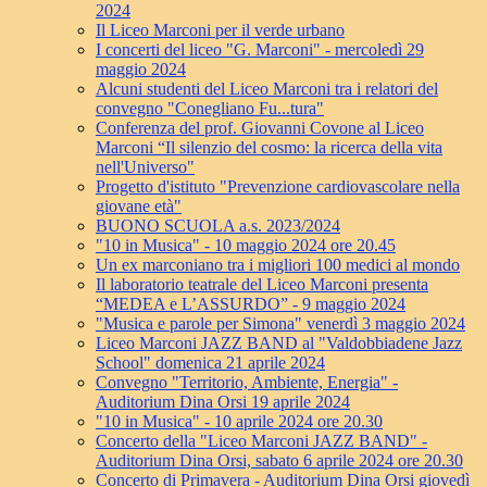
2024
Il Liceo Marconi per il verde urbano
I concerti del liceo "G. Marconi" - mercoledì 29
maggio 2024
Alcuni studenti del Liceo Marconi tra i relatori del
convegno "Conegliano Fu...tura"
Conferenza del prof. Giovanni Covone al Liceo
Marconi “Il silenzio del cosmo: la ricerca della vita
nell'Universo"
Progetto d'istituto "Prevenzione cardiovascolare nella
giovane età"
BUONO SCUOLA a.s. 2023/2024
"10 in Musica" - 10 maggio 2024 ore 20.45
Un ex marconiano tra i migliori 100 medici al mondo
Il laboratorio teatrale del Liceo Marconi presenta
“MEDEA e L’ASSURDO” - 9 maggio 2024
"Musica e parole per Simona" venerdì 3 maggio 2024
Liceo Marconi JAZZ BAND al "Valdobbiadene Jazz
School" domenica 21 aprile 2024
Convegno "Territorio, Ambiente, Energia" -
Auditorium Dina Orsi 19 aprile 2024
"10 in Musica" - 10 aprile 2024 ore 20.30
Concerto della "Liceo Marconi JAZZ BAND" -
Auditorium Dina Orsi, sabato 6 aprile 2024 ore 20.30
Concerto di Primavera - Auditorium Dina Orsi giovedì