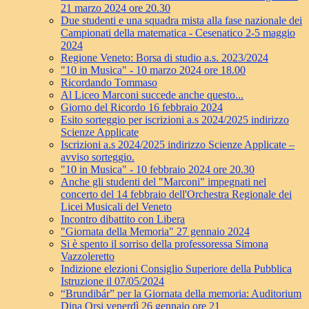
21 marzo 2024 ore 20.30
Due studenti e una squadra mista alla fase nazionale dei
Campionati della matematica - Cesenatico 2-5 maggio
2024
Regione Veneto: Borsa di studio a.s. 2023/2024
"10 in Musica" - 10 marzo 2024 ore 18.00
Ricordando Tommaso
Al Liceo Marconi succede anche questo...
Giorno del Ricordo 16 febbraio 2024
Esito sorteggio per iscrizioni a.s 2024/2025 indirizzo
Scienze Applicate
Iscrizioni a.s 2024/2025 indirizzo Scienze Applicate –
avviso sorteggio.
"10 in Musica" - 10 febbraio 2024 ore 20.30
Anche gli studenti del "Marconi" impegnati nel
concerto del 14 febbraio dell'Orchestra Regionale dei
Licei Musicali del Veneto
Incontro dibattito con Libera
"Giornata della Memoria" 27 gennaio 2024
Si è spento il sorriso della professoressa Simona
Vazzoleretto
Indizione elezioni Consiglio Superiore della Pubblica
Istruzione il 07/05/2024
“Brundibár” per la Giornata della memoria: Auditorium
Dina Orsi venerdì 26 gennaio ore 21