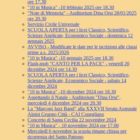
ore 17.30
"10 in Musica" -10 febbraio 2025 ore 18.30
"Note di Memoria" - Auditorium Dina Orsi 28/01/2025
ore 20.30
Servizio Civile Universale
SCUOLA APERTA per i licei Classico, Scientifico,
Scienze Applicate, Economico Sociale - domenica 12
gennaio 2025
AVVISO - Modificate le date per le iscrizioni alle classi
prime a.s. 2025/2026
"10 in Musica" -10 gennaio 2025 ore 18.30
Flash-mob "CANTO PER LA PACE" - venerdì 20
dicembre 2024 ore 14.30
SCUOLA APERTA per i licei Classico, Scientifico,
Scienze Applicate, Economico Sociale - sabato 14
dicembre 2024
"10 in Musica" -10 dicembre 2024 ore 18.30
Aspettando il Natale - Auditorium "Dina Orsi",
mercoledì 4 dicembre 2024 ore 20.30
La "Marconi Jazz Band" alla XXXVII Serata Augurale
Alpini Gruppo Città - CAI Conegliano
Concerto di Santa Cecilia 22 novembre 2024
"10 in Musica" - 10 novembre 2024 ore 17.00
Mercoledì 6 novembre la scuola rimane chiusa per
ricorrenza del Santo Patrono