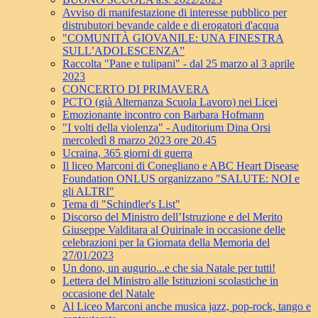
Avviso di manifestazione di interesse pubblico per
distrubutori bevande calde e di erogatori d'acqua
"COMUNITÀ GIOVANILE: UNA FINESTRA
SULL’ADOLESCENZA”
Raccolta "Pane e tulipani" - dal 25 marzo al 3 aprile
2023
CONCERTO DI PRIMAVERA
PCTO (già Alternanza Scuola Lavoro) nei Licei
Emozionante incontro con Barbara Hofmann
"I volti della violenza" - Auditorium Dina Orsi
mercoledì 8 marzo 2023 ore 20.45
Ucraina, 365 giorni di guerra
Il liceo Marconi di Conegliano e ABC Heart Disease
Foundation ONLUS organizzano "SALUTE: NOI e
gli ALTRI"
Tema di "Schindler's List"
Discorso del Ministro dell’Istruzione e del Merito
Giuseppe Valditara al Quirinale in occasione delle
celebrazioni per la Giornata della Memoria del
27/01/2023
Un dono, un augurio...e che sia Natale per tutti!
Lettera del Ministro alle Istituzioni scolastiche in
occasione del Natale
Al Liceo Marconi anche musica jazz, pop-rock, tango e