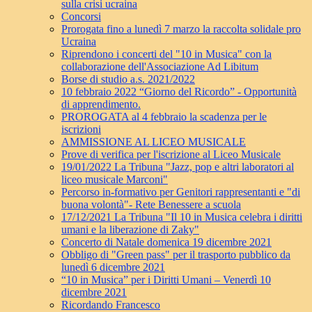
sulla crisi ucraina
Concorsi
Prorogata fino a lunedì 7 marzo la raccolta solidale pro
Ucraina
Riprendono i concerti del "10 in Musica" con la
collaborazione dell'Associazione Ad Libitum
Borse di studio a.s. 2021/2022
10 febbraio 2022 “Giorno del Ricordo” - Opportunità
di apprendimento.
PROROGATA al 4 febbraio la scadenza per le
iscrizioni
AMMISSIONE AL LICEO MUSICALE
Prove di verifica per l'iscrizione al Liceo Musicale
19/01/2022 La Tribuna "Jazz, pop e altri laboratori al
liceo musicale Marconi"
Percorso in-formativo per Genitori rappresentanti e "di
buona volontà"- Rete Benessere a scuola
17/12/2021 La Tribuna "Il 10 in Musica celebra i diritti
umani e la liberazione di Zaky"
Concerto di Natale domenica 19 dicembre 2021
Obbligo di "Green pass" per il trasporto pubblico da
lunedì 6 dicembre 2021
“10 in Musica” per i Diritti Umani – Venerdì 10
dicembre 2021
Ricordando Francesco