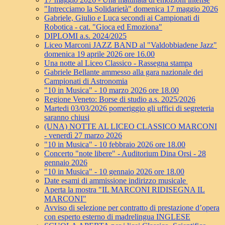
"Intrecciamo la Solidarietà" domenica 17 maggio 2026
Gabriele, Giulio e Luca secondi ai Campionati di
Robotica - cat. "Gioca ed Emoziona"
DIPLOMI a.s. 2024/2025
Liceo Marconi JAZZ BAND al "Valdobbiadene Jazz"
domenica 19 aprile 2026 ore 16.00
Una notte al Liceo Classico - Rassegna stampa
Gabriele Bellante ammesso alla gara nazionale dei
Campionati di Astronomia
"10 in Musica" - 10 marzo 2026 ore 18.00
Regione Veneto: Borse di studio a.s. 2025/2026
Martedi 03/03/2026 pomeriggio gli uffici di segreteria
saranno chiusi
(UNA) NOTTE AL LICEO CLASSICO MARCONI
- venerdì 27 marzo 2026
"10 in Musica" - 10 febbraio 2026 ore 18.00
Concerto "note libere" - Auditorium Dina Orsi - 28
gennaio 2026
"10 in Musica" - 10 gennaio 2026 ore 18.00
Date esami di ammissione indirizzo musicale
Aperta la mostra "IL MARCONI RIDISEGNA IL
MARCONI"
Avviso di selezione per contratto di prestazione d’opera
con esperto esterno di madrelingua INGLESE