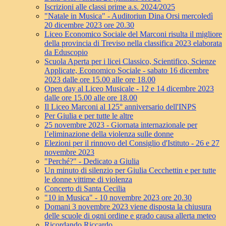
Iscrizioni alle classi prime a.s. 2024/2025
"Natale in Musica" - Auditoriun Dina Orsi mercoledì
20 dicembre 2023 ore 20.30
Liceo Economico Sociale del Marconi risulta il migliore
della provincia di Treviso nella classifica 2023 elaborata
da Eduscopio
Scuola Aperta per i licei Classico, Scientifico, Scienze
Applicate, Economico Sociale - sabato 16 dicembre
2023 dalle ore 15.00 alle ore 18.00
Open day al Liceo Musicale - 12 e 14 dicembre 2023
dalle ore 15.00 alle ore 18.00
Il Liceo Marconi al 125° anniversario dell'INPS
Per Giulia e per tutte le altre
25 novembre 2023 - Giornata internazionale per
l’eliminazione della violenza sulle donne
Elezioni per il rinnovo del Consiglio d'Istituto - 26 e 27
novembre 2023
"Perché?" - Dedicato a Giulia
Un minuto di silenzio per Giulia Cecchettin e per tutte
le donne vittime di violenza
Concerto di Santa Cecilia
"10 in Musica" - 10 novembre 2023 ore 20.30
Domani 3 novembre 2023 viene disposta la chiusura
delle scuole di ogni ordine e grado causa allerta meteo
Ricordando Riccardo