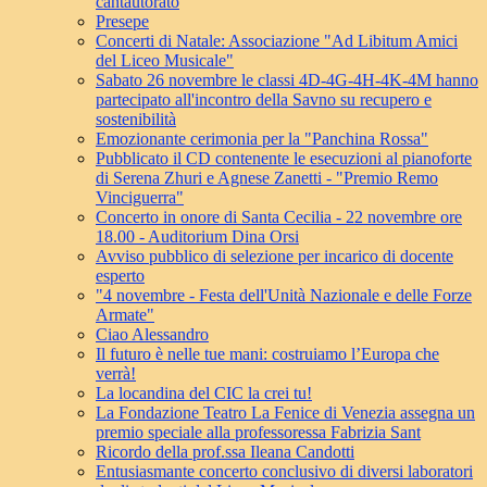
cantautorato
Presepe
Concerti di Natale: Associazione "Ad Libitum Amici
del Liceo Musicale"
Sabato 26 novembre le classi 4D-4G-4H-4K-4M hanno
partecipato all'incontro della Savno su recupero e
sostenibilità
Emozionante cerimonia per la "Panchina Rossa"
Pubblicato il CD contenente le esecuzioni al pianoforte
di Serena Zhuri e Agnese Zanetti - "Premio Remo
Vinciguerra"
Concerto in onore di Santa Cecilia - 22 novembre ore
18.00 - Auditorium Dina Orsi
Avviso pubblico di selezione per incarico di docente
esperto
"4 novembre - Festa dell'Unità Nazionale e delle Forze
Armate"
Ciao Alessandro
Il futuro è nelle tue mani: costruiamo l’Europa che
verrà!
La locandina del CIC la crei tu!
La Fondazione Teatro La Fenice di Venezia assegna un
premio speciale alla professoressa Fabrizia Sant
Ricordo della prof.ssa Ileana Candotti
Entusiasmante concerto conclusivo di diversi laboratori