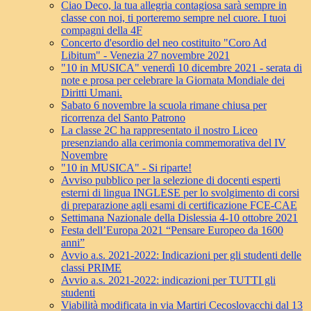
Ciao Deco, la tua allegria contagiosa sarà sempre in
classe con noi, ti porteremo sempre nel cuore. I tuoi
compagni della 4F
Concerto d'esordio del neo costituito "Coro Ad
Libitum" - Venezia 27 novembre 2021
"10 in MUSICA" venerdì 10 dicembre 2021 - serata di
note e prosa per celebrare la Giornata Mondiale dei
Diritti Umani.
Sabato 6 novembre la scuola rimane chiusa per
ricorrenza del Santo Patrono
La classe 2C ha rappresentato il nostro Liceo
presenziando alla cerimonia commemorativa del IV
Novembre
"10 in MUSICA" - Si riparte!
Avviso pubblico per la selezione di docenti esperti
esterni di lingua INGLESE per lo svolgimento di corsi
di preparazione agli esami di certificazione FCE-CAE
Settimana Nazionale della Dislessia 4-10 ottobre 2021
Festa dell’Europa 2021 “Pensare Europeo da 1600
anni”
Avvio a.s. 2021-2022: Indicazioni per gli studenti delle
classi PRIME
Avvio a.s. 2021-2022: indicazioni per TUTTI gli
studenti
Viabilità modificata in via Martiri Cecoslovacchi dal 13