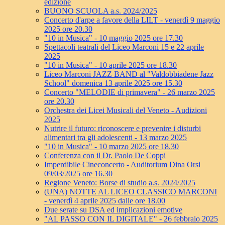
edizione
BUONO SCUOLA a.s. 2024/2025
Concerto d'arpe a favore della LILT - venerdì 9 maggio
2025 ore 20.30
"10 in Musica" - 10 maggio 2025 ore 17.30
Spettacoli teatrali del Liceo Marconi 15 e 22 aprile
2025
"10 in Musica" - 10 aprile 2025 ore 18.30
Liceo Marconi JAZZ BAND al "Valdobbiadene Jazz
School" domenica 13 aprile 2025 ore 15.30
Concerto "MELODIE di primavera" - 26 marzo 2025
ore 20.30
Orchestra dei Licei Musicali del Veneto - Audizioni
2025
Nutrire il futuro: riconoscere e prevenire i disturbi
alimentari tra gli adolescenti - 13 marzo 2025
"10 in Musica" - 10 marzo 2025 ore 18.30
Conferenza con il Dr. Paolo De Coppi
Imperdibile Cineconcerto - Auditorium Dina Orsi
09/03/2025 ore 16.30
Regione Veneto: Borse di studio a.s. 2024/2025
(UNA) NOTTE AL LICEO CLASSICO MARCONI
- venerdì 4 aprile 2025 dalle ore 18.00
Due serate su DSA ed implicazioni emotive
"AL PASSO CON IL DIGITALE" - 26 febbraio 2025