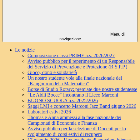
Menu di
navigazione
Le notizie
Composizione classi PRIME a.s. 2026/2027
Avviso pubblico per il reperimento di un Responsabile
del Servizio di Prevenzione e Protezione (R.S.P.P.)
Gioco, dono e solidarietà
Un nostro studente vola alla finale nazionale del
"Kangourou della Matematica"
Borse di Studio Rotary: premiate due nostre studentesse
"Le Abili Bocce" incontrano il Liceo Marconi
BUONO SCUOLA a.s. 2025/2026
Saggi LMI e concerto Marconi Jazz Band giugno 2026
Laboratori estivi 2026
Thomas e Anna ammessi alla fase nazionale dei
Campionati di Economia e Finanza
Avviso pubblico per la selezione di Docenti per lo
svolgimento di corsi estivi di recupero
17 maggio 2026 - Una mattinata di emozioni intense