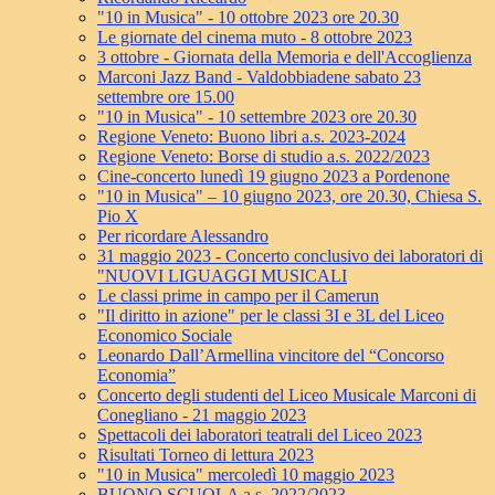
"10 in Musica" - 10 ottobre 2023 ore 20.30
Le giornate del cinema muto - 8 ottobre 2023
3 ottobre - Giornata della Memoria e dell'Accoglienza
Marconi Jazz Band - Valdobbiadene sabato 23
settembre ore 15.00
"10 in Musica" - 10 settembre 2023 ore 20.30
Regione Veneto: Buono libri a.s. 2023-2024
Regione Veneto: Borse di studio a.s. 2022/2023
Cine-concerto lunedì 19 giugno 2023 a Pordenone
"10 in Musica" – 10 giugno 2023, ore 20.30, Chiesa S.
Pio X
Per ricordare Alessandro
31 maggio 2023 - Concerto conclusivo dei laboratori di
"NUOVI LIGUAGGI MUSICALI
Le classi prime in campo per il Camerun
"Il diritto in azione" per le classi 3I e 3L del Liceo
Economico Sociale
Leonardo Dall’Armellina vincitore del “Concorso
Economia”
Concerto degli studenti del Liceo Musicale Marconi di
Conegliano - 21 maggio 2023
Spettacoli dei laboratori teatrali del Liceo 2023
Risultati Torneo di lettura 2023
"10 in Musica" mercoledì 10 maggio 2023
BUONO SCUOLA a.s. 2022/2023