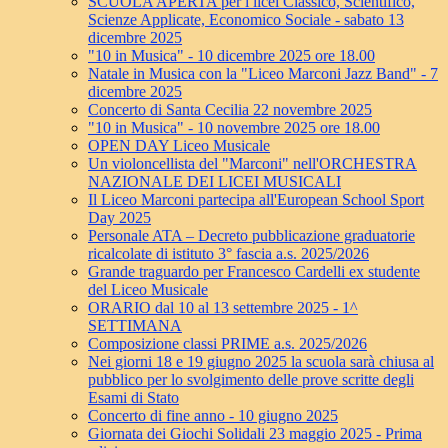
SCUOLA APERTA per i licei Classico, Scientifico,
Scienze Applicate, Economico Sociale - sabato 13
dicembre 2025
"10 in Musica" - 10 dicembre 2025 ore 18.00
Natale in Musica con la "Liceo Marconi Jazz Band" - 7
dicembre 2025
Concerto di Santa Cecilia 22 novembre 2025
"10 in Musica" - 10 novembre 2025 ore 18.00
OPEN DAY Liceo Musicale
Un violoncellista del "Marconi" nell'ORCHESTRA
NAZIONALE DEI LICEI MUSICALI
Il Liceo Marconi partecipa all'European School Sport
Day 2025
Personale ATA – Decreto pubblicazione graduatorie
ricalcolate di istituto 3° fascia a.s. 2025/2026
Grande traguardo per Francesco Cardelli ex studente
del Liceo Musicale
ORARIO dal 10 al 13 settembre 2025 - 1^
SETTIMANA
Composizione classi PRIME a.s. 2025/2026
Nei giorni 18 e 19 giugno 2025 la scuola sarà chiusa al
pubblico per lo svolgimento delle prove scritte degli
Esami di Stato
Concerto di fine anno - 10 giugno 2025
Giornata dei Giochi Solidali 23 maggio 2025 - Prima