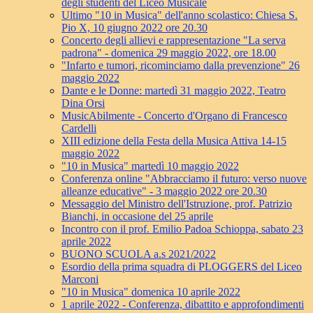
degli studenti del Liceo Musicale
Ultimo "10 in Musica" dell'anno scolastico: Chiesa S.
Pio X, 10 giugno 2022 ore 20.30
Concerto degli allievi e rappresentazione "La serva
padrona" - domenica 29 maggio 2022, ore 18.00
"Infarto e tumori, ricominciamo dalla prevenzione" 26
maggio 2022
Dante e le Donne: martedì 31 maggio 2022, Teatro
Dina Orsi
MusicAbilmente - Concerto d'Organo di Francesco
Cardelli
XIII edizione della Festa della Musica Attiva 14-15
maggio 2022
"10 in Musica" martedì 10 maggio 2022
Conferenza online "Abbracciamo il futuro: verso nuove
alleanze educative" - 3 maggio 2022 ore 20.30
Messaggio del Ministro dell'Istruzione, prof. Patrizio
Bianchi, in occasione del 25 aprile
Incontro con il prof. Emilio Padoa Schioppa, sabato 23
aprile 2022
BUONO SCUOLA a.s 2021/2022
Esordio della prima squadra di PLOGGERS del Liceo
Marconi
"10 in Musica" domenica 10 aprile 2022
1 aprile 2022 - Conferenza, dibattito e approfondimenti