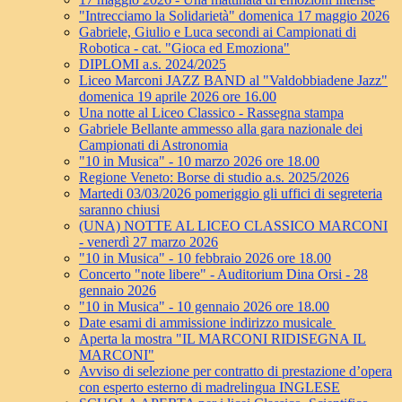
"Intrecciamo la Solidarietà" domenica 17 maggio 2026
Gabriele, Giulio e Luca secondi ai Campionati di
Robotica - cat. "Gioca ed Emoziona"
DIPLOMI a.s. 2024/2025
Liceo Marconi JAZZ BAND al "Valdobbiadene Jazz"
domenica 19 aprile 2026 ore 16.00
Una notte al Liceo Classico - Rassegna stampa
Gabriele Bellante ammesso alla gara nazionale dei
Campionati di Astronomia
"10 in Musica" - 10 marzo 2026 ore 18.00
Regione Veneto: Borse di studio a.s. 2025/2026
Martedi 03/03/2026 pomeriggio gli uffici di segreteria
saranno chiusi
(UNA) NOTTE AL LICEO CLASSICO MARCONI
- venerdì 27 marzo 2026
"10 in Musica" - 10 febbraio 2026 ore 18.00
Concerto "note libere" - Auditorium Dina Orsi - 28
gennaio 2026
"10 in Musica" - 10 gennaio 2026 ore 18.00
Date esami di ammissione indirizzo musicale
Aperta la mostra "IL MARCONI RIDISEGNA IL
MARCONI"
Avviso di selezione per contratto di prestazione d’opera
con esperto esterno di madrelingua INGLESE