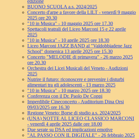
edizione
BUONO SCUOLA a.s. 2024/2025
Concerto d'arpe a favore della LILT - venerdì 9 maggio
2025 ore 20.30
"10 in Musica" - 10 maggio 2025 ore 17.30
Spettacoli teatrali del Liceo Marconi 15 e 22 aprile
2025
"10 in Musica" - 10 aprile 2025 ore 18.30
Liceo Marconi JAZZ BAND al "Valdobbiadene Jazz
School" domenica 13 aprile 2025 ore 15.30
Concerto "MELODIE di primavera" - 26 marzo 2025
ore 20.30
Orchestra dei Licei Musicali del Veneto - Audizioni
2025
Nutrire il futuro: riconoscere e prevenire i disturbi
alimentari tra gli adolescenti - 13 marzo 2025
"10 in Musica" - 10 marzo 2025 ore 18.30
Conferenza con il Dr. Paolo De Coppi
Imperdibile Cineconcerto - Auditorium Dina Orsi
09/03/2025 ore 16.30
Regione Veneto: Borse di studio a.s. 2024/2025
(UNA) NOTTE AL LICEO CLASSICO MARCONI
- venerdì 4 aprile 2025 dalle ore 18.00
Due serate su DSA ed implicazioni emotive
"AL PASSO CON IL DIGITALE" - 26 febbraio 2025