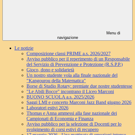
Menu di
navigazione
Le notizie
Composizione classi PRIME a.s. 2026/2027
Avviso pubblico per il reperimento di un Responsabile
del Servizio di Prevenzione e Protezione (R.S.P.P.)
Gioco, dono e solidarietà
Un nostro studente vola alla finale nazionale del
"Kangourou della Matematica"
Borse di Studio Rotary: premiate due nostre studentesse
"Le Abili Bocce" incontrano il Liceo Marconi
BUONO SCUOLA a.s. 2025/2026
Saggi LMI e concerto Marconi Jazz Band giugno 2026
Laboratori estivi 2026
Thomas e Anna ammessi alla fase nazionale dei
Campionati di Economia e Finanza
Avviso pubblico per la selezione di Docenti per lo
svolgimento di corsi estivi di recupero
17 maggio 2026 - Una mattinata di emozioni intense