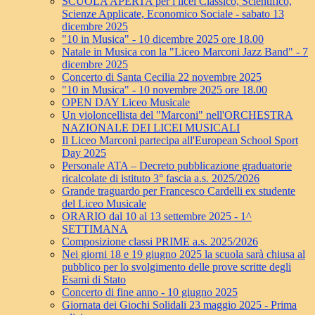
SCUOLA APERTA per i licei Classico, Scientifico,
Scienze Applicate, Economico Sociale - sabato 13
dicembre 2025
"10 in Musica" - 10 dicembre 2025 ore 18.00
Natale in Musica con la "Liceo Marconi Jazz Band" - 7
dicembre 2025
Concerto di Santa Cecilia 22 novembre 2025
"10 in Musica" - 10 novembre 2025 ore 18.00
OPEN DAY Liceo Musicale
Un violoncellista del "Marconi" nell'ORCHESTRA
NAZIONALE DEI LICEI MUSICALI
Il Liceo Marconi partecipa all'European School Sport
Day 2025
Personale ATA – Decreto pubblicazione graduatorie
ricalcolate di istituto 3° fascia a.s. 2025/2026
Grande traguardo per Francesco Cardelli ex studente
del Liceo Musicale
ORARIO dal 10 al 13 settembre 2025 - 1^
SETTIMANA
Composizione classi PRIME a.s. 2025/2026
Nei giorni 18 e 19 giugno 2025 la scuola sarà chiusa al
pubblico per lo svolgimento delle prove scritte degli
Esami di Stato
Concerto di fine anno - 10 giugno 2025
Giornata dei Giochi Solidali 23 maggio 2025 - Prima