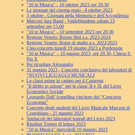
"10 in Musica" - 10 ottobre 2023 ore 20.30
Le giornate del cinema muto - 8 ottobre 2023
3 ottobre - Giornata della Memoria e dell'Accoglienza
Marconi Jazz Band - Valdobbiadene sabato 23
settembre ore 15.00
"10 in Musica" - 10 settembre 2023 ore 20.30
Regione Veneto: Buono libri a.s. 2023-2024
Regione Veneto: Borse di studio a.s. 2022/2023
Cine-concerto lunedì 19 giugno 2023 a Pordenone
"10 in Musica" – 10 giugno 2023, ore 20.30, Chiesa S.
Pio X
Per ricordare Alessandro
31 maggio 2023 - Concerto conclusivo dei laboratori di
"NUOVI LIGUAGGI MUSICALI
Le classi prime in campo per il Camerun
"Il diritto in azione" per le classi 3I e 3L del Liceo
Economico Sociale
Leonardo Dall’Armellina vincitore del “Concorso
Economia”
Concerto degli studenti del Liceo Musicale Marconi di
Conegliano - 21 maggio 2023
Spettacoli dei laboratori teatrali del Liceo 2023
Risultati Torneo di lettura 2023
"10 in Musica" mercoledì 10 maggio 2023
BUONO SCUOLA a.s. 2022/2023