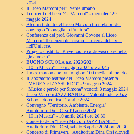
2024
Il Liceo Marconi per il verde urbano
I concerti del liceo "G. Marconi" - mercoledì 29
maggio 2024
Alcuni studenti del Liceo Marconi tra i relatori del
convegno "Conegliano Fu...tura"
Conferenza del prof. Giovanni Covone al Liceo
Marconi “Il silenzio del cosmo: la ricerca della vita
nell'Universo"
Progetto d'istituto "Prevenzione cardiovascolare nella
giovane età"
BUONO SCUOLA a.s. 2023/2024
"10 in Musica" - 10 maggio 2024 ore 20.45
Un ex marconiano tra i migliori 100 medici al mondo
Il laboratorio teatrale del Liceo Marconi presenta
“MEDEA e L’ASSURDO” - 9 maggio 2024
"Musica e parole per Simona" venerdì 3 maggio 2024
Liceo Marconi JAZZ BAND al "Valdobbiadene Jazz
School" domenica 21 aprile 2024
Convegno "Territorio, Ambiente, Energia" -
Auditorium Dina Orsi 19 aprile 2024
"10 in Musica" - 10 aprile 2024 ore 20.30
Concerto della "Liceo Marconi JAZZ BAND" -
Auditorium Dina Orsi, sabato 6 aprile 2024 ore 20.30
Concerto di Primavera - Auditorium Dina Orsi giovedì