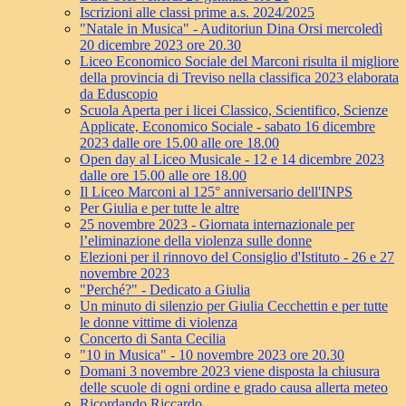
Iscrizioni alle classi prime a.s. 2024/2025
"Natale in Musica" - Auditoriun Dina Orsi mercoledì
20 dicembre 2023 ore 20.30
Liceo Economico Sociale del Marconi risulta il migliore
della provincia di Treviso nella classifica 2023 elaborata
da Eduscopio
Scuola Aperta per i licei Classico, Scientifico, Scienze
Applicate, Economico Sociale - sabato 16 dicembre
2023 dalle ore 15.00 alle ore 18.00
Open day al Liceo Musicale - 12 e 14 dicembre 2023
dalle ore 15.00 alle ore 18.00
Il Liceo Marconi al 125° anniversario dell'INPS
Per Giulia e per tutte le altre
25 novembre 2023 - Giornata internazionale per
l’eliminazione della violenza sulle donne
Elezioni per il rinnovo del Consiglio d'Istituto - 26 e 27
novembre 2023
"Perché?" - Dedicato a Giulia
Un minuto di silenzio per Giulia Cecchettin e per tutte
le donne vittime di violenza
Concerto di Santa Cecilia
"10 in Musica" - 10 novembre 2023 ore 20.30
Domani 3 novembre 2023 viene disposta la chiusura
delle scuole di ogni ordine e grado causa allerta meteo
Ricordando Riccardo