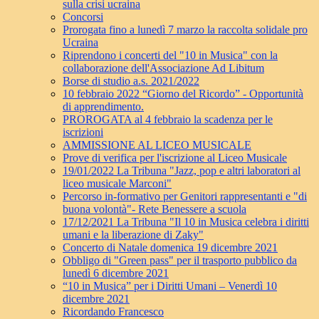
sulla crisi ucraina
Concorsi
Prorogata fino a lunedì 7 marzo la raccolta solidale pro
Ucraina
Riprendono i concerti del "10 in Musica" con la
collaborazione dell'Associazione Ad Libitum
Borse di studio a.s. 2021/2022
10 febbraio 2022 “Giorno del Ricordo” - Opportunità
di apprendimento.
PROROGATA al 4 febbraio la scadenza per le
iscrizioni
AMMISSIONE AL LICEO MUSICALE
Prove di verifica per l'iscrizione al Liceo Musicale
19/01/2022 La Tribuna "Jazz, pop e altri laboratori al
liceo musicale Marconi"
Percorso in-formativo per Genitori rappresentanti e "di
buona volontà"- Rete Benessere a scuola
17/12/2021 La Tribuna "Il 10 in Musica celebra i diritti
umani e la liberazione di Zaky"
Concerto di Natale domenica 19 dicembre 2021
Obbligo di "Green pass" per il trasporto pubblico da
lunedì 6 dicembre 2021
“10 in Musica” per i Diritti Umani – Venerdì 10
dicembre 2021
Ricordando Francesco