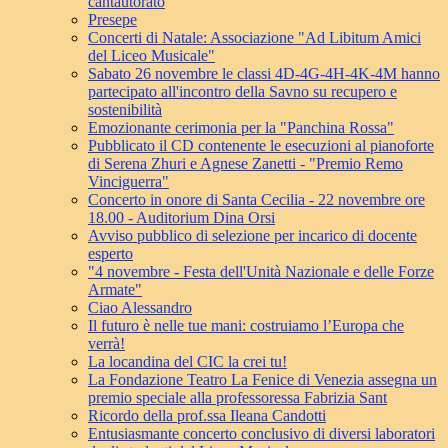
cantautorato
Presepe
Concerti di Natale: Associazione "Ad Libitum Amici
del Liceo Musicale"
Sabato 26 novembre le classi 4D-4G-4H-4K-4M hanno
partecipato all'incontro della Savno su recupero e
sostenibilità
Emozionante cerimonia per la "Panchina Rossa"
Pubblicato il CD contenente le esecuzioni al pianoforte
di Serena Zhuri e Agnese Zanetti - "Premio Remo
Vinciguerra"
Concerto in onore di Santa Cecilia - 22 novembre ore
18.00 - Auditorium Dina Orsi
Avviso pubblico di selezione per incarico di docente
esperto
"4 novembre - Festa dell'Unità Nazionale e delle Forze
Armate"
Ciao Alessandro
Il futuro è nelle tue mani: costruiamo l’Europa che
verrà!
La locandina del CIC la crei tu!
La Fondazione Teatro La Fenice di Venezia assegna un
premio speciale alla professoressa Fabrizia Sant
Ricordo della prof.ssa Ileana Candotti
Entusiasmante concerto conclusivo di diversi laboratori