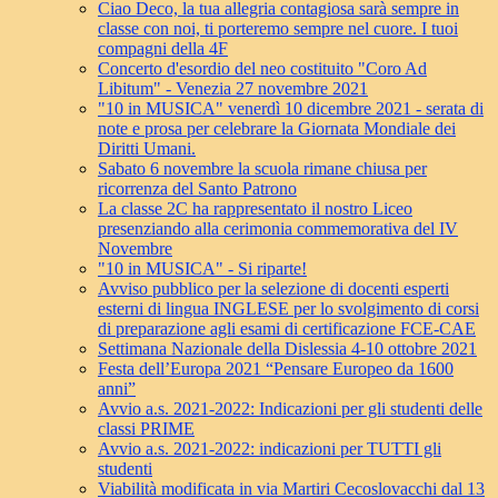
Ciao Deco, la tua allegria contagiosa sarà sempre in
classe con noi, ti porteremo sempre nel cuore. I tuoi
compagni della 4F
Concerto d'esordio del neo costituito "Coro Ad
Libitum" - Venezia 27 novembre 2021
"10 in MUSICA" venerdì 10 dicembre 2021 - serata di
note e prosa per celebrare la Giornata Mondiale dei
Diritti Umani.
Sabato 6 novembre la scuola rimane chiusa per
ricorrenza del Santo Patrono
La classe 2C ha rappresentato il nostro Liceo
presenziando alla cerimonia commemorativa del IV
Novembre
"10 in MUSICA" - Si riparte!
Avviso pubblico per la selezione di docenti esperti
esterni di lingua INGLESE per lo svolgimento di corsi
di preparazione agli esami di certificazione FCE-CAE
Settimana Nazionale della Dislessia 4-10 ottobre 2021
Festa dell’Europa 2021 “Pensare Europeo da 1600
anni”
Avvio a.s. 2021-2022: Indicazioni per gli studenti delle
classi PRIME
Avvio a.s. 2021-2022: indicazioni per TUTTI gli
studenti
Viabilità modificata in via Martiri Cecoslovacchi dal 13