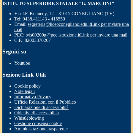
ISTITUTO SUPERIORE STATALE “G. MARCONI”
Via J.F. Kennedy, 12 – 31015 CONEGLIANO (TV)
Tel:
0438.411143 - 415550
Email:
segreteria@liceoconegliano.edu.it
Link per inviare una
mail
PEC:
tvis00200g@pec.istruzione.it
Link per inviare una mail
C.F.: 82003370267
Seguici su
Youtube
Sezione Link Utili
Cookie policy
Note legali
Informativa Privacy
Ufficio Relazioni con il Pubblico
Dichiarazione di accessibilità
Obiettivi di accessibilità
Whistleblowing
Gestione consensi cookie
Amministrazione trasparente