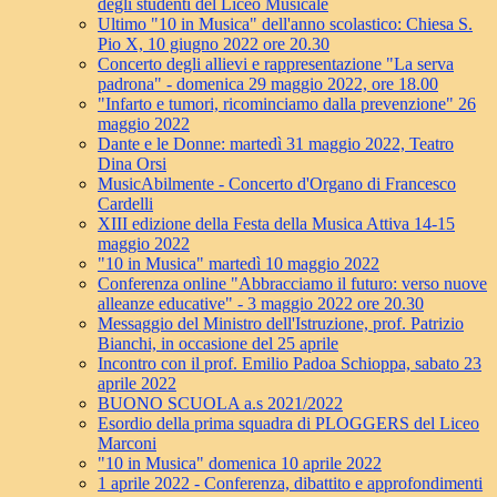
degli studenti del Liceo Musicale
Ultimo "10 in Musica" dell'anno scolastico: Chiesa S.
Pio X, 10 giugno 2022 ore 20.30
Concerto degli allievi e rappresentazione "La serva
padrona" - domenica 29 maggio 2022, ore 18.00
"Infarto e tumori, ricominciamo dalla prevenzione" 26
maggio 2022
Dante e le Donne: martedì 31 maggio 2022, Teatro
Dina Orsi
MusicAbilmente - Concerto d'Organo di Francesco
Cardelli
XIII edizione della Festa della Musica Attiva 14-15
maggio 2022
"10 in Musica" martedì 10 maggio 2022
Conferenza online "Abbracciamo il futuro: verso nuove
alleanze educative" - 3 maggio 2022 ore 20.30
Messaggio del Ministro dell'Istruzione, prof. Patrizio
Bianchi, in occasione del 25 aprile
Incontro con il prof. Emilio Padoa Schioppa, sabato 23
aprile 2022
BUONO SCUOLA a.s 2021/2022
Esordio della prima squadra di PLOGGERS del Liceo
Marconi
"10 in Musica" domenica 10 aprile 2022
1 aprile 2022 - Conferenza, dibattito e approfondimenti