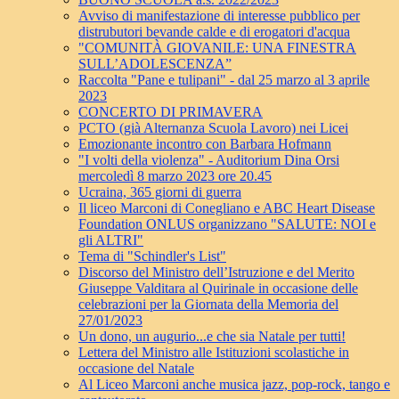
Avviso di manifestazione di interesse pubblico per
distrubutori bevande calde e di erogatori d'acqua
"COMUNITÀ GIOVANILE: UNA FINESTRA
SULL’ADOLESCENZA”
Raccolta "Pane e tulipani" - dal 25 marzo al 3 aprile
2023
CONCERTO DI PRIMAVERA
PCTO (già Alternanza Scuola Lavoro) nei Licei
Emozionante incontro con Barbara Hofmann
"I volti della violenza" - Auditorium Dina Orsi
mercoledì 8 marzo 2023 ore 20.45
Ucraina, 365 giorni di guerra
Il liceo Marconi di Conegliano e ABC Heart Disease
Foundation ONLUS organizzano "SALUTE: NOI e
gli ALTRI"
Tema di "Schindler's List"
Discorso del Ministro dell’Istruzione e del Merito
Giuseppe Valditara al Quirinale in occasione delle
celebrazioni per la Giornata della Memoria del
27/01/2023
Un dono, un augurio...e che sia Natale per tutti!
Lettera del Ministro alle Istituzioni scolastiche in
occasione del Natale
Al Liceo Marconi anche musica jazz, pop-rock, tango e