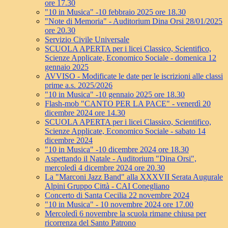
ore 17.30
"10 in Musica" -10 febbraio 2025 ore 18.30
"Note di Memoria" - Auditorium Dina Orsi 28/01/2025
ore 20.30
Servizio Civile Universale
SCUOLA APERTA per i licei Classico, Scientifico,
Scienze Applicate, Economico Sociale - domenica 12
gennaio 2025
AVVISO - Modificate le date per le iscrizioni alle classi
prime a.s. 2025/2026
"10 in Musica" -10 gennaio 2025 ore 18.30
Flash-mob "CANTO PER LA PACE" - venerdì 20
dicembre 2024 ore 14.30
SCUOLA APERTA per i licei Classico, Scientifico,
Scienze Applicate, Economico Sociale - sabato 14
dicembre 2024
"10 in Musica" -10 dicembre 2024 ore 18.30
Aspettando il Natale - Auditorium "Dina Orsi",
mercoledì 4 dicembre 2024 ore 20.30
La "Marconi Jazz Band" alla XXXVII Serata Augurale
Alpini Gruppo Città - CAI Conegliano
Concerto di Santa Cecilia 22 novembre 2024
"10 in Musica" - 10 novembre 2024 ore 17.00
Mercoledì 6 novembre la scuola rimane chiusa per
ricorrenza del Santo Patrono