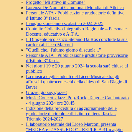
Progetto "Mi attivo in Comune"
Lorenza De Noni ai Campionati Mondiali di Atletica
Personale ATA - Pubblicazione graduatorie definitive
d’Istituto 3° fascia
Inaugurazione anno scolastico 2024-2025
Contratto Collettivo Integrativo Regionale – Personale
Docente, educativo e A.T.A.
Il Dirigente Scolastico Stefano Da Ros conclude la sua
carriera al Liceo Marconi
"Quelli che...l'ultimo giorno di scuola..."
Personale ATA - Pubblicazione graduatorie provvisorie
d’Istituto 3° fascia
Nei giorni 19 e 20 giugno 2024 la scuola sarà chiusa al
pubblico
La musica degli studenti del Liceo Musicale tra gli
affreschi quattrocenteschi della chiesa di San Biagio di
Baver
Grazie, grazie, grazie!
Music Concert - Jazz, Pop-Rock, Tango e Cantautorato
- 4 giugno 2024 ore 20.45
Indizione della procedura di aggiornamento delle
graduatorie di circolo e di istituto di terza fascia -
Triennio 2024-2027
Il laboratorio teatrale del Liceo Marconi presenta
“MEDEA e L’ASSURDO” - REPLICA 31 maggio