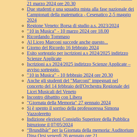
21 marzo 2024 ore 20.30
Due studenti e una squadra mista alla fase nazionale dei
Campionati della matematica - Cesenatico 2-5 maggio
2024
Regione Veneto: Borsa di studio a.s. 2023/2024
"10 in Musica" - 10 marzo 2024 ore 18.00
Ricordando Tommaso
Al Liceo Marconi succede anche questo...
Giorno del Ricordo 16 febbraio 2024
Esito sorteggio per iscrizioni a.s 2024/2025 indirizzo
Scienze Applicate
Iscrizioni a.s 2024/2025 indirizzo Scienze Applicate –
avviso sorteggio.
"10 in Musica" - 10 febbraio 2024 ore 20.30
Anche gli studenti del "Marconi" impegnati nel
concerto del 14 febbraio dell'Orchestra Regionale dei
Licei Musicali del Veneto
Incontro dibattito con Libera
"Giornata della Memoria" 27 gennaio 2024
Si è spento il sorriso della professoressa Simona
Vazzoleretto
Indizione elezioni Consiglio Superiore della Pubblica
Istruzione il 07/05/2024
“Brundibár” per la Giornata della memoria: Auditorium
Dina Orsi venerdì 26 gennaio ore 21