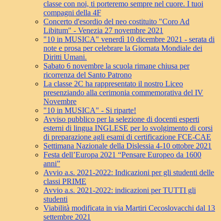
classe con noi, ti porteremo sempre nel cuore. I tuoi
compagni della 4F
Concerto d'esordio del neo costituito "Coro Ad
Libitum" - Venezia 27 novembre 2021
"10 in MUSICA" venerdì 10 dicembre 2021 - serata di
note e prosa per celebrare la Giornata Mondiale dei
Diritti Umani.
Sabato 6 novembre la scuola rimane chiusa per
ricorrenza del Santo Patrono
La classe 2C ha rappresentato il nostro Liceo
presenziando alla cerimonia commemorativa del IV
Novembre
"10 in MUSICA" - Si riparte!
Avviso pubblico per la selezione di docenti esperti
esterni di lingua INGLESE per lo svolgimento di corsi
di preparazione agli esami di certificazione FCE-CAE
Settimana Nazionale della Dislessia 4-10 ottobre 2021
Festa dell’Europa 2021 “Pensare Europeo da 1600
anni”
Avvio a.s. 2021-2022: Indicazioni per gli studenti delle
classi PRIME
Avvio a.s. 2021-2022: indicazioni per TUTTI gli
studenti
Viabilità modificata in via Martiri Cecoslovacchi dal 13
settembre 2021