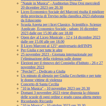
"Natale in Musica" - Auditoriun Dina Orsi mercoledì
20 dicembre 2023 ore 20.30
Liceo Economico Sociale del Marconi risulta il migliore
della provincia di Treviso nella classifica 2023 elaborata
da Eduscopio
Scuola Aperta per i licei Classico, Scientifico, Scienze
Applicate, Economico Sociale - sabato 16 dicembre
2023 dalle ore 15.00 alle ore 18.00
Open day al Liceo Musicale - 12 e 14 dicembre 2023
dalle ore 15.00 alle ore 18.00
Il Liceo Marconi al 125° anniversario dell'INPS
Per Giulia e per tutte le altre
25 novembre 2023 - Giornata internazionale per
l’eliminazione della violenza sulle donne
Elezioni per il rinnovo del Consiglio d'Istituto - 26 e 27
novembre 2023
"Perché?" - Dedicato a Giulia
Un minuto di silenzio per Giulia Cecchettin e per tutte
le donne vittime di violenza
Concerto di Santa Cecilia
"10 in Musica" - 10 novembre 2023 ore 20.30
Domani 3 novembre 2023 viene disposta la chiusura
delle scuole di ogni ordine e grado causa allerta meteo
Ricordando Riccardo
"10 in Musica" - 10 ottobre 2023 ore 20.30