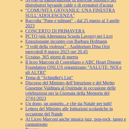
distrubutori bevande calde e di erogatori d'acqua
"COMUNITÀ GIOVANILE: UNA FINESTRA
SULL’ADOLESCENZA”
Raccolta "Pane e tulipani" - dal 25 marzo al 3 aprile
2023
CONCERTO DI PRIMAVERA
PCTO (già Alternanza Scuola Lavoro) nei Licei
Emozionante incontro con Barbara Hofmann
"I volti della violenza" - Auditorium Dina Orsi
mercoledì 8 marzo 2023 ore 20.45
Ucraina, 365 giorni di guerra
Il liceo Marconi di Conegliano e ABC Heart Disease
Foundation ONLUS organizzano "SALUTE: NOI e
gli ALTRI"
Tema di "Schindler's List"
Discorso del Ministro dell’Istruzione e del Merito
Giuseppe Valditara al Quirinale in occasione delle
celebrazioni per la Giornata della Memoria del
27/01/2023
Un dono, un augurio...e che sia Natale per tutti!
Lettera del Ministro alle Istituzioni scolastiche in
occasione del Natale
Al Liceo Marconi anche musica jazz, pop-rock, tango e
cantautorato