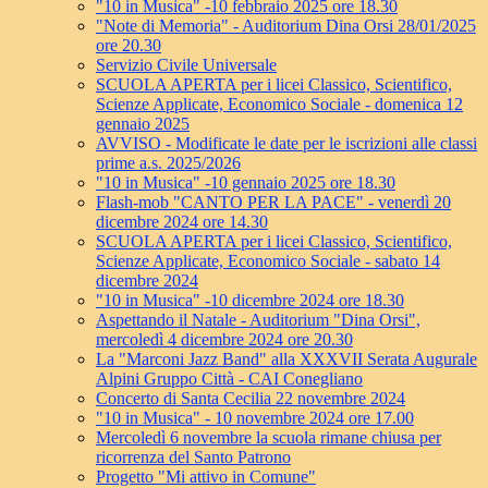
"10 in Musica" -10 febbraio 2025 ore 18.30
"Note di Memoria" - Auditorium Dina Orsi 28/01/2025
ore 20.30
Servizio Civile Universale
SCUOLA APERTA per i licei Classico, Scientifico,
Scienze Applicate, Economico Sociale - domenica 12
gennaio 2025
AVVISO - Modificate le date per le iscrizioni alle classi
prime a.s. 2025/2026
"10 in Musica" -10 gennaio 2025 ore 18.30
Flash-mob "CANTO PER LA PACE" - venerdì 20
dicembre 2024 ore 14.30
SCUOLA APERTA per i licei Classico, Scientifico,
Scienze Applicate, Economico Sociale - sabato 14
dicembre 2024
"10 in Musica" -10 dicembre 2024 ore 18.30
Aspettando il Natale - Auditorium "Dina Orsi",
mercoledì 4 dicembre 2024 ore 20.30
La "Marconi Jazz Band" alla XXXVII Serata Augurale
Alpini Gruppo Città - CAI Conegliano
Concerto di Santa Cecilia 22 novembre 2024
"10 in Musica" - 10 novembre 2024 ore 17.00
Mercoledì 6 novembre la scuola rimane chiusa per
ricorrenza del Santo Patrono
Progetto "Mi attivo in Comune"