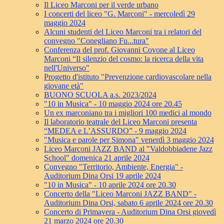
Il Liceo Marconi per il verde urbano
I concerti del liceo "G. Marconi" - mercoledì 29
maggio 2024
Alcuni studenti del Liceo Marconi tra i relatori del
convegno "Conegliano Fu...tura"
Conferenza del prof. Giovanni Covone al Liceo
Marconi “Il silenzio del cosmo: la ricerca della vita
nell'Universo"
Progetto d'istituto "Prevenzione cardiovascolare nella
giovane età"
BUONO SCUOLA a.s. 2023/2024
"10 in Musica" - 10 maggio 2024 ore 20.45
Un ex marconiano tra i migliori 100 medici al mondo
Il laboratorio teatrale del Liceo Marconi presenta
“MEDEA e L’ASSURDO” - 9 maggio 2024
"Musica e parole per Simona" venerdì 3 maggio 2024
Liceo Marconi JAZZ BAND al "Valdobbiadene Jazz
School" domenica 21 aprile 2024
Convegno "Territorio, Ambiente, Energia" -
Auditorium Dina Orsi 19 aprile 2024
"10 in Musica" - 10 aprile 2024 ore 20.30
Concerto della "Liceo Marconi JAZZ BAND" -
Auditorium Dina Orsi, sabato 6 aprile 2024 ore 20.30
Concerto di Primavera - Auditorium Dina Orsi giovedì
21 marzo 2024 ore 20.30