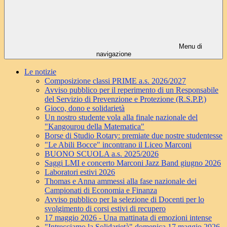
Menu di
navigazione
Le notizie
Composizione classi PRIME a.s. 2026/2027
Avviso pubblico per il reperimento di un Responsabile
del Servizio di Prevenzione e Protezione (R.S.P.P.)
Gioco, dono e solidarietà
Un nostro studente vola alla finale nazionale del
"Kangourou della Matematica"
Borse di Studio Rotary: premiate due nostre studentesse
"Le Abili Bocce" incontrano il Liceo Marconi
BUONO SCUOLA a.s. 2025/2026
Saggi LMI e concerto Marconi Jazz Band giugno 2026
Laboratori estivi 2026
Thomas e Anna ammessi alla fase nazionale dei
Campionati di Economia e Finanza
Avviso pubblico per la selezione di Docenti per lo
svolgimento di corsi estivi di recupero
17 maggio 2026 - Una mattinata di emozioni intense
"Intrecciamo la Solidarietà" domenica 17 maggio 2026