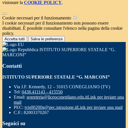
visionare la
COOKIE POLICY
.
Cookie necessari per il funzionamento
I cookie necessari per il funzionamento non possono essere
disabilitati. È possibile consultare l'elenco nella pagina della cookie
policy.
Accetta tutti
Salva le preferenze
ISTITUTO SUPERIORE STATALE “G.
MARCONI”
Contatti
ISTITUTO SUPERIORE STATALE “G. MARCONI”
Via J.F. Kennedy, 12 – 31015 CONEGLIANO (TV)
Tel:
0438.411143 - 415550
Email:
segreteria@liceoconegliano.edu.it
Link per inviare una
mail
PEC:
tvis00200g@pec.istruzione.it
Link per inviare una mail
C.F.: 82003370267
Seguici su