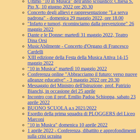
Ultimo "10 in Musica" dell'anno scolastico: Chiesa S.
Pio X, 10 giugno 2022 ore 20.30
Concerto degli allievi e rappresentazione "La serva
padrona" - domenica 29 maggio 2022, ore 18.00
"Infarto e tumori, ricominciamo dalla prevenzione" 26
maggio 2022
Dante e le Donne: martedì 31 maggio 2022, Teatro
Dina Orsi
MusicAbilmente - Concerto d'Organo di Francesco
Cardelli
XIII edizione della Festa della Musica Attiva 14-15
maggio 2022
"10 in Musica" martedì 10 maggio 2022
Conferenza online "Abbracciamo il futuro: verso nuove
alleanze educative" - 3 maggio 2022 ore 20.30
Messaggio del Ministro dell'Istruzione, prof. Patrizio
Bianchi, in occasione del 25 aprile
Incontro con il prof. Emilio Padoa Schioppa, sabato 23
aprile 2022
BUONO SCUOLA a.s 2021/2022
Esordio della prima squadra di PLOGGERS del Liceo
Marconi
"10 in Musica" domenica 10 aprile 2022
1 aprile 2022 - Conferenza, dibattito e approfondimenti
sulla crisi ucraina