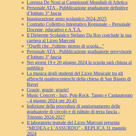
Lorenza De Noni ai Campionati Mondiali di Atletica
Personale ATA - Pubblicazione graduatorie definitive
d’Istituto 3° fascia
Inaugurazione anno scolastico 2024-2025
Contratto Collettivo Integrativo Regionale – Personale
Docente, educativo e A.T.A.
Il Dirigente Scolastico Stefano Da Ros conclude la sua
carriera al Liceo Marconi
"Quelli che...l'ultimo giorno di scuola..."
Personale ATA - Pubblicazione graduatorie provvisorie
d’Istituto 3° fascia
Nei giorni 19 e 20 giugno 2024 la scuola sarà chiusa al
pubblico
La musica degli studenti del Liceo Musicale tra gli
affreschi quattrocenteschi della chiesa di San Biagio di
Baver
Grazie, grazie, grazie!
Music Concert - Jazz, Pop-Rock, Tango e Cantautorato
- 4 giugno 2024 ore 20.45
Indizione della procedura di aggiornamento delle
graduatorie di circolo e di istituto di terza fascia -
Triennio 2024-2027
Il laboratorio teatrale del Liceo Marconi presenta
“MEDEA e L’ASSURDO” - REPLICA 31 maggio
2024