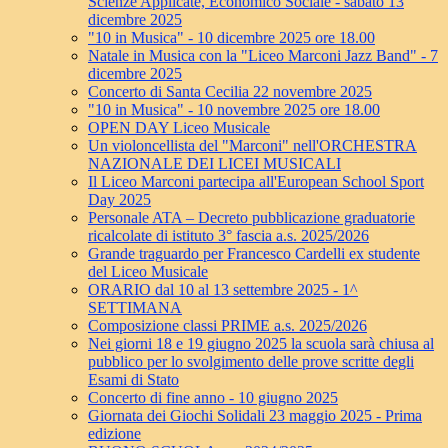
Scienze Applicate, Economico Sociale - sabato 13
dicembre 2025
"10 in Musica" - 10 dicembre 2025 ore 18.00
Natale in Musica con la "Liceo Marconi Jazz Band" - 7
dicembre 2025
Concerto di Santa Cecilia 22 novembre 2025
"10 in Musica" - 10 novembre 2025 ore 18.00
OPEN DAY Liceo Musicale
Un violoncellista del "Marconi" nell'ORCHESTRA
NAZIONALE DEI LICEI MUSICALI
Il Liceo Marconi partecipa all'European School Sport
Day 2025
Personale ATA – Decreto pubblicazione graduatorie
ricalcolate di istituto 3° fascia a.s. 2025/2026
Grande traguardo per Francesco Cardelli ex studente
del Liceo Musicale
ORARIO dal 10 al 13 settembre 2025 - 1^
SETTIMANA
Composizione classi PRIME a.s. 2025/2026
Nei giorni 18 e 19 giugno 2025 la scuola sarà chiusa al
pubblico per lo svolgimento delle prove scritte degli
Esami di Stato
Concerto di fine anno - 10 giugno 2025
Giornata dei Giochi Solidali 23 maggio 2025 - Prima
edizione