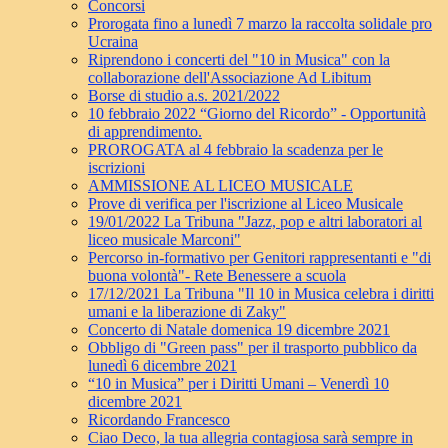
Concorsi
Prorogata fino a lunedì 7 marzo la raccolta solidale pro
Ucraina
Riprendono i concerti del "10 in Musica" con la
collaborazione dell'Associazione Ad Libitum
Borse di studio a.s. 2021/2022
10 febbraio 2022 “Giorno del Ricordo” - Opportunità
di apprendimento.
PROROGATA al 4 febbraio la scadenza per le
iscrizioni
AMMISSIONE AL LICEO MUSICALE
Prove di verifica per l'iscrizione al Liceo Musicale
19/01/2022 La Tribuna "Jazz, pop e altri laboratori al
liceo musicale Marconi"
Percorso in-formativo per Genitori rappresentanti e "di
buona volontà"- Rete Benessere a scuola
17/12/2021 La Tribuna "Il 10 in Musica celebra i diritti
umani e la liberazione di Zaky"
Concerto di Natale domenica 19 dicembre 2021
Obbligo di "Green pass" per il trasporto pubblico da
lunedì 6 dicembre 2021
“10 in Musica” per i Diritti Umani – Venerdì 10
dicembre 2021
Ricordando Francesco
Ciao Deco, la tua allegria contagiosa sarà sempre in