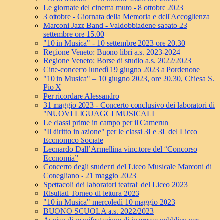
Le giornate del cinema muto - 8 ottobre 2023
3 ottobre - Giornata della Memoria e dell'Accoglienza
Marconi Jazz Band - Valdobbiadene sabato 23
settembre ore 15.00
"10 in Musica" - 10 settembre 2023 ore 20.30
Regione Veneto: Buono libri a.s. 2023-2024
Regione Veneto: Borse di studio a.s. 2022/2023
Cine-concerto lunedì 19 giugno 2023 a Pordenone
"10 in Musica" – 10 giugno 2023, ore 20.30, Chiesa S.
Pio X
Per ricordare Alessandro
31 maggio 2023 - Concerto conclusivo dei laboratori di
"NUOVI LIGUAGGI MUSICALI
Le classi prime in campo per il Camerun
"Il diritto in azione" per le classi 3I e 3L del Liceo
Economico Sociale
Leonardo Dall’Armellina vincitore del “Concorso
Economia”
Concerto degli studenti del Liceo Musicale Marconi di
Conegliano - 21 maggio 2023
Spettacoli dei laboratori teatrali del Liceo 2023
Risultati Torneo di lettura 2023
"10 in Musica" mercoledì 10 maggio 2023
BUONO SCUOLA a.s. 2022/2023
Avviso di manifestazione di interesse pubblico per