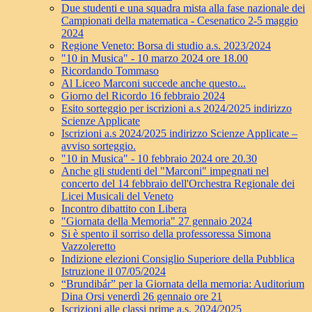
Due studenti e una squadra mista alla fase nazionale dei
Campionati della matematica - Cesenatico 2-5 maggio
2024
Regione Veneto: Borsa di studio a.s. 2023/2024
"10 in Musica" - 10 marzo 2024 ore 18.00
Ricordando Tommaso
Al Liceo Marconi succede anche questo...
Giorno del Ricordo 16 febbraio 2024
Esito sorteggio per iscrizioni a.s 2024/2025 indirizzo
Scienze Applicate
Iscrizioni a.s 2024/2025 indirizzo Scienze Applicate –
avviso sorteggio.
"10 in Musica" - 10 febbraio 2024 ore 20.30
Anche gli studenti del "Marconi" impegnati nel
concerto del 14 febbraio dell'Orchestra Regionale dei
Licei Musicali del Veneto
Incontro dibattito con Libera
"Giornata della Memoria" 27 gennaio 2024
Si è spento il sorriso della professoressa Simona
Vazzoleretto
Indizione elezioni Consiglio Superiore della Pubblica
Istruzione il 07/05/2024
“Brundibár” per la Giornata della memoria: Auditorium
Dina Orsi venerdì 26 gennaio ore 21
Iscrizioni alle classi prime a.s. 2024/2025