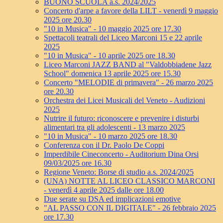
BUONO SCUOLA a.s. 2024/2025
Concerto d'arpe a favore della LILT - venerdì 9 maggio
2025 ore 20.30
"10 in Musica" - 10 maggio 2025 ore 17.30
Spettacoli teatrali del Liceo Marconi 15 e 22 aprile
2025
"10 in Musica" - 10 aprile 2025 ore 18.30
Liceo Marconi JAZZ BAND al "Valdobbiadene Jazz
School" domenica 13 aprile 2025 ore 15.30
Concerto "MELODIE di primavera" - 26 marzo 2025
ore 20.30
Orchestra dei Licei Musicali del Veneto - Audizioni
2025
Nutrire il futuro: riconoscere e prevenire i disturbi
alimentari tra gli adolescenti - 13 marzo 2025
"10 in Musica" - 10 marzo 2025 ore 18.30
Conferenza con il Dr. Paolo De Coppi
Imperdibile Cineconcerto - Auditorium Dina Orsi
09/03/2025 ore 16.30
Regione Veneto: Borse di studio a.s. 2024/2025
(UNA) NOTTE AL LICEO CLASSICO MARCONI
- venerdì 4 aprile 2025 dalle ore 18.00
Due serate su DSA ed implicazioni emotive
"AL PASSO CON IL DIGITALE" - 26 febbraio 2025
ore 17.30