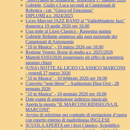
Gabriele, Giulio e Luca secondi ai Campionati di
Robotica - cat. "Gioca ed Emoziona"
DIPLOMI a.s. 2024/2025
Liceo Marconi JAZZ BAND al "Valdobbiadene Jazz"
domenica 19 aprile 2026 ore 16.00
Una notte al Liceo Classico - Rassegna stampa
Gabriele Bellante ammesso alla gara nazionale dei
Campionati di Astronomia
"10 in Musica" - 10 marzo 2026 ore 18.00
Regione Veneto: Borse di studio a.s. 2025/2026
Martedi 03/03/2026 pomeriggio gli uffici di segreteria
saranno chiusi
(UNA) NOTTE AL LICEO CLASSICO MARCONI
- venerdì 27 marzo 2026
"10 in Musica" - 10 febbraio 2026 ore 18.00
Concerto "note libere" - Auditorium Dina Orsi - 28
gennaio 2026
"10 in Musica" - 10 gennaio 2026 ore 18.00
Date esami di ammissione indirizzo musicale
Aperta la mostra "IL MARCONI RIDISEGNA IL
MARCONI"
Avviso di selezione per contratto di prestazione d’opera
con esperto esterno di madrelingua INGLESE
SCUOLA APERTA per i licei Classico, Scientifico,