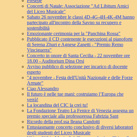
Presepe
Concerti di Natale: Associazione "Ad Libitum Amici
del Liceo Musicale"
Sabato 26 novembre le classi 4D-4G-4H-4K-4M hanno
partecipato all'incontro della Savno su recupero e
sostenibilità
Emozionante cerimonia per la "Panchina Rossa"
Pubblicato il CD contenente le esecuzioni al pianoforte
di Serena Zhuri e Agnese Zanetti - "Premio Remo
Vinciguerra"
Concerto in onore di Santa Cecilia - 22 novembre ore
18.00 - Auditorium Dina Orsi
Avviso pubblico di selezione per incarico di docente
esperto
"4 novembre - Festa dell'Unità Nazionale e delle Forze
Armate"
Ciao Alessandro
Il futuro è nelle tue mani: costruiamo l’Europa che
verrà!
La locandina del CIC la crei tu!
La Fondazione Teatro La Fenice di Venezia assegna un
premio speciale alla professoressa Fabrizia Sant
Ricordo della prof.ssa Ileana Candotti
Entusiasmante concerto conclusivo di diversi laboratori
degli studenti del Liceo Musicale