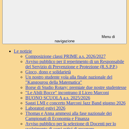
Menu di
navigazione
Le notizie
Composizione classi PRIME a.s. 2026/2027
Avviso pubblico per il reperimento di un Responsabile
del Servizio di Prevenzione e Protezione (R.S.P.P.)
Gioco, dono e solidarietà
Un nostro studente vola alla finale nazionale del
"Kangourou della Matematica"
Borse di Studio Rotary: premiate due nostre studentesse
"Le Abili Bocce" incontrano il Liceo Marconi
BUONO SCUOLA a.s. 2025/2026
Saggi LMI e concerto Marconi Jazz Band giugno 2026
Laboratori estivi 2026
Thomas e Anna ammessi alla fase nazionale dei
Campionati di Economia e Finanza
Avviso pubblico per la selezione di Docenti per lo
svolgimento di corsi estivi di recupero