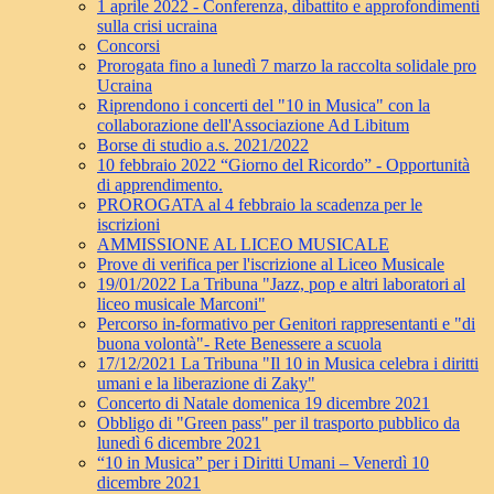
1 aprile 2022 - Conferenza, dibattito e approfondimenti
sulla crisi ucraina
Concorsi
Prorogata fino a lunedì 7 marzo la raccolta solidale pro
Ucraina
Riprendono i concerti del "10 in Musica" con la
collaborazione dell'Associazione Ad Libitum
Borse di studio a.s. 2021/2022
10 febbraio 2022 “Giorno del Ricordo” - Opportunità
di apprendimento.
PROROGATA al 4 febbraio la scadenza per le
iscrizioni
AMMISSIONE AL LICEO MUSICALE
Prove di verifica per l'iscrizione al Liceo Musicale
19/01/2022 La Tribuna "Jazz, pop e altri laboratori al
liceo musicale Marconi"
Percorso in-formativo per Genitori rappresentanti e "di
buona volontà"- Rete Benessere a scuola
17/12/2021 La Tribuna "Il 10 in Musica celebra i diritti
umani e la liberazione di Zaky"
Concerto di Natale domenica 19 dicembre 2021
Obbligo di "Green pass" per il trasporto pubblico da
lunedì 6 dicembre 2021
“10 in Musica” per i Diritti Umani – Venerdì 10
dicembre 2021