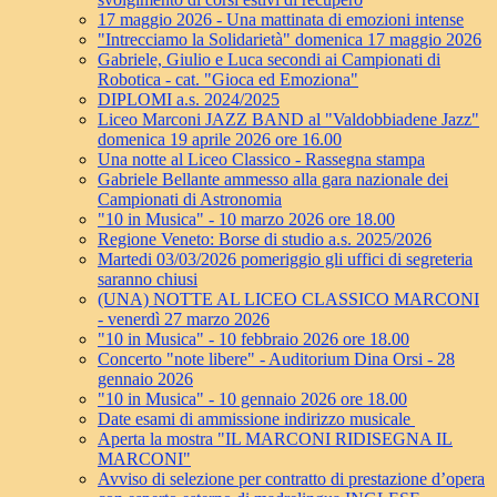
17 maggio 2026 - Una mattinata di emozioni intense
"Intrecciamo la Solidarietà" domenica 17 maggio 2026
Gabriele, Giulio e Luca secondi ai Campionati di
Robotica - cat. "Gioca ed Emoziona"
DIPLOMI a.s. 2024/2025
Liceo Marconi JAZZ BAND al "Valdobbiadene Jazz"
domenica 19 aprile 2026 ore 16.00
Una notte al Liceo Classico - Rassegna stampa
Gabriele Bellante ammesso alla gara nazionale dei
Campionati di Astronomia
"10 in Musica" - 10 marzo 2026 ore 18.00
Regione Veneto: Borse di studio a.s. 2025/2026
Martedi 03/03/2026 pomeriggio gli uffici di segreteria
saranno chiusi
(UNA) NOTTE AL LICEO CLASSICO MARCONI
- venerdì 27 marzo 2026
"10 in Musica" - 10 febbraio 2026 ore 18.00
Concerto "note libere" - Auditorium Dina Orsi - 28
gennaio 2026
"10 in Musica" - 10 gennaio 2026 ore 18.00
Date esami di ammissione indirizzo musicale
Aperta la mostra "IL MARCONI RIDISEGNA IL
MARCONI"
Avviso di selezione per contratto di prestazione d’opera