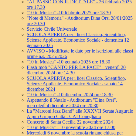
"AL PASSO CON IL DIGITALE" - 26 febbraio 2025
ore 17.30
"10 in Musica" -10 febbraio 2025 ore 18.30
"Note di Memoria" - Auditorium Dina Orsi 28/01/2025
ore 20.30
Servizio Civile Universale
SCUOLA APERTA per i licei Classico, Scientifico,
Scienze Applicate, Economico Sociale - domenica 12
gennaio 2025
AVVISO - Modificate le date per le iscrizioni alle classi
prime a.s. 2025/2026
"10 in Musica" -10 gennaio 2025 ore 18.30
Flash-mob "CANTO PER LA PACE" - venerdì 20
dicembre 2024 ore 14.30
SCUOLA APERTA per i licei Classico, Scientifico,
Scienze Applicate, Economico Sociale - sabato 14
dicembre 2024
"10 in Musica" -10 dicembre 2024 ore 18.30
Aspettando il Natale - Auditorium "Dina Orsi",
mercoledì 4 dicembre 2024 ore 20.30
La "Marconi Jazz Band" alla XXXVII Serata Augurale
Alpini Gruppo Città - CAI Conegliano
Concerto di Santa Cecilia 22 novembre 2024
"10 in Musica" - 10 novembre 2024 ore 17.00
Mercoledì 6 novembre la scuola rimane chiusa per