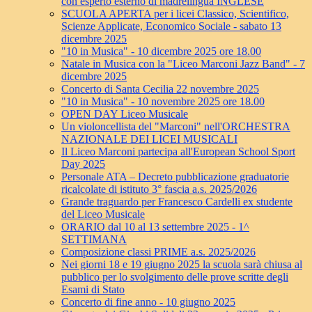
con esperto esterno di madrelingua INGLESE
SCUOLA APERTA per i licei Classico, Scientifico,
Scienze Applicate, Economico Sociale - sabato 13
dicembre 2025
"10 in Musica" - 10 dicembre 2025 ore 18.00
Natale in Musica con la "Liceo Marconi Jazz Band" - 7
dicembre 2025
Concerto di Santa Cecilia 22 novembre 2025
"10 in Musica" - 10 novembre 2025 ore 18.00
OPEN DAY Liceo Musicale
Un violoncellista del "Marconi" nell'ORCHESTRA
NAZIONALE DEI LICEI MUSICALI
Il Liceo Marconi partecipa all'European School Sport
Day 2025
Personale ATA – Decreto pubblicazione graduatorie
ricalcolate di istituto 3° fascia a.s. 2025/2026
Grande traguardo per Francesco Cardelli ex studente
del Liceo Musicale
ORARIO dal 10 al 13 settembre 2025 - 1^
SETTIMANA
Composizione classi PRIME a.s. 2025/2026
Nei giorni 18 e 19 giugno 2025 la scuola sarà chiusa al
pubblico per lo svolgimento delle prove scritte degli
Esami di Stato
Concerto di fine anno - 10 giugno 2025