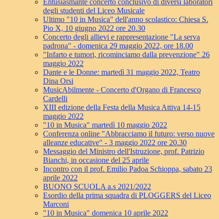
Entusiasmante concerto conclusivo di diversi laboratori
degli studenti del Liceo Musicale
Ultimo "10 in Musica" dell'anno scolastico: Chiesa S.
Pio X, 10 giugno 2022 ore 20.30
Concerto degli allievi e rappresentazione "La serva
padrona" - domenica 29 maggio 2022, ore 18.00
"Infarto e tumori, ricominciamo dalla prevenzione" 26
maggio 2022
Dante e le Donne: martedì 31 maggio 2022, Teatro
Dina Orsi
MusicAbilmente - Concerto d'Organo di Francesco
Cardelli
XIII edizione della Festa della Musica Attiva 14-15
maggio 2022
"10 in Musica" martedì 10 maggio 2022
Conferenza online "Abbracciamo il futuro: verso nuove
alleanze educative" - 3 maggio 2022 ore 20.30
Messaggio del Ministro dell'Istruzione, prof. Patrizio
Bianchi, in occasione del 25 aprile
Incontro con il prof. Emilio Padoa Schioppa, sabato 23
aprile 2022
BUONO SCUOLA a.s 2021/2022
Esordio della prima squadra di PLOGGERS del Liceo
Marconi
"10 in Musica" domenica 10 aprile 2022