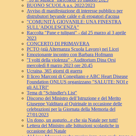
BUONO SCUOLA a.s. 2022/2023
Avviso di manifestazione di interesse pubblico per
distrubutori bevande calde e di erogatori d'acqua
"COMUNITÀ GIOVANILE: UNA FINESTRA
SULL’ADOLESCENZA”
Raccolta "Pane e tulipani" - dal 25 marzo al 3 aprile
2023
CONCERTO DI PRIMAVERA
PCTO (già Alternanza Scuola Lavoro) nei Licei
Emozionante incontro con Barbara Hofmann
"I volti della violenza" - Auditorium Dina Orsi
mercoledì 8 marzo 2023 ore 20.45
Ucraina, 365 giorni di guerra
Il liceo Marconi di Conegliano e ABC Heart Disease
Foundation ONLUS organizzano "SALUTE: NOI e
gli ALTRI"
Tema di "Schindler's List"
Discorso del Ministro dell’Istruzione e del Merito
Giuseppe Valditara al Quirinale in occasione delle
celebrazioni per la Giornata della Memoria del
27/01/2023
Un dono, un augurio...e che sia Natale per tutti!
Lettera del Ministro alle Istituzioni scolastiche in
occasione del Natale