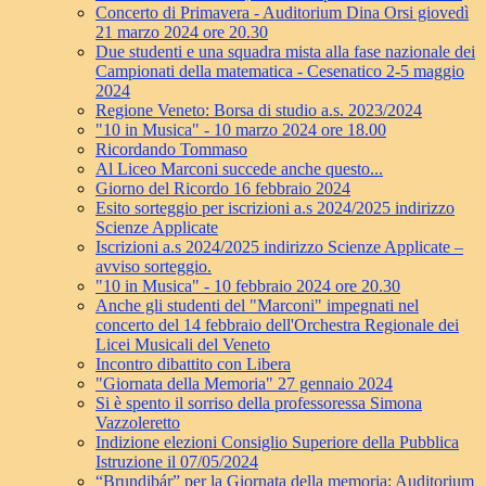
Concerto di Primavera - Auditorium Dina Orsi giovedì
21 marzo 2024 ore 20.30
Due studenti e una squadra mista alla fase nazionale dei
Campionati della matematica - Cesenatico 2-5 maggio
2024
Regione Veneto: Borsa di studio a.s. 2023/2024
"10 in Musica" - 10 marzo 2024 ore 18.00
Ricordando Tommaso
Al Liceo Marconi succede anche questo...
Giorno del Ricordo 16 febbraio 2024
Esito sorteggio per iscrizioni a.s 2024/2025 indirizzo
Scienze Applicate
Iscrizioni a.s 2024/2025 indirizzo Scienze Applicate –
avviso sorteggio.
"10 in Musica" - 10 febbraio 2024 ore 20.30
Anche gli studenti del "Marconi" impegnati nel
concerto del 14 febbraio dell'Orchestra Regionale dei
Licei Musicali del Veneto
Incontro dibattito con Libera
"Giornata della Memoria" 27 gennaio 2024
Si è spento il sorriso della professoressa Simona
Vazzoleretto
Indizione elezioni Consiglio Superiore della Pubblica
Istruzione il 07/05/2024
“Brundibár” per la Giornata della memoria: Auditorium