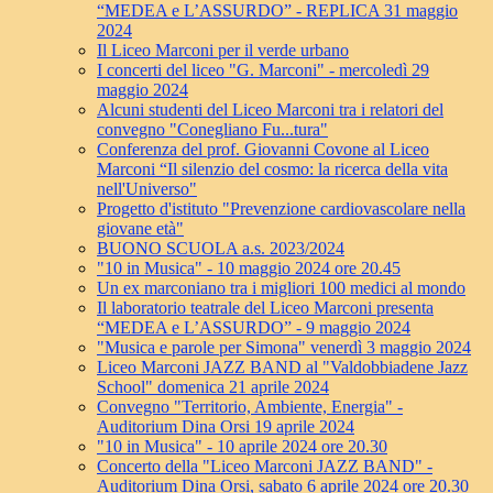
“MEDEA e L’ASSURDO” - REPLICA 31 maggio
2024
Il Liceo Marconi per il verde urbano
I concerti del liceo "G. Marconi" - mercoledì 29
maggio 2024
Alcuni studenti del Liceo Marconi tra i relatori del
convegno "Conegliano Fu...tura"
Conferenza del prof. Giovanni Covone al Liceo
Marconi “Il silenzio del cosmo: la ricerca della vita
nell'Universo"
Progetto d'istituto "Prevenzione cardiovascolare nella
giovane età"
BUONO SCUOLA a.s. 2023/2024
"10 in Musica" - 10 maggio 2024 ore 20.45
Un ex marconiano tra i migliori 100 medici al mondo
Il laboratorio teatrale del Liceo Marconi presenta
“MEDEA e L’ASSURDO” - 9 maggio 2024
"Musica e parole per Simona" venerdì 3 maggio 2024
Liceo Marconi JAZZ BAND al "Valdobbiadene Jazz
School" domenica 21 aprile 2024
Convegno "Territorio, Ambiente, Energia" -
Auditorium Dina Orsi 19 aprile 2024
"10 in Musica" - 10 aprile 2024 ore 20.30
Concerto della "Liceo Marconi JAZZ BAND" -
Auditorium Dina Orsi, sabato 6 aprile 2024 ore 20.30