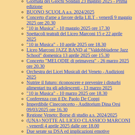
Giornata dei Giochi Solidali 23 maggio 2025 - Prima
edizione
BUONO SCUOLA a.s. 2024/2025
Concerto d'arpe a favore della LILT - venerdì 9 maggio
2025 ore 20.30
"10 in Musica" - 10 maggio 2025 ore 17.30
Spettacoli teatrali del Liceo Marconi 15 e 22 aprile
2025
"10 in Musica" - 10 aprile 2025 ore 18.30
Liceo Marconi JAZZ BAND al "Valdobbiadene Jazz
School" domenica 13 aprile 2025 ore 15.30
Concerto "MELODIE di primavera" - 26 marzo 2025
ore 20.30
Orchestra dei Licei Musicali del Veneto - Audizioni
2025
Nutrire il futuro: riconoscere e prevenire i disturbi
alimentari tra gli adolescenti - 13 marzo 2025
"10 in Musica" - 10 marzo 2025 ore 18.30
Conferenza con il Dr. Paolo De Coppi
Imperdibile Cineconcerto - Auditorium Dina Orsi
09/03/2025 ore 16.30
Regione Veneto: Borse di studio a.s. 2024/2025
(UNA) NOTTE AL LICEO CLASSICO MARCONI
- venerdì 4 aprile 2025 dalle ore 18.00
Due serate su DSA ed implicazioni emotive