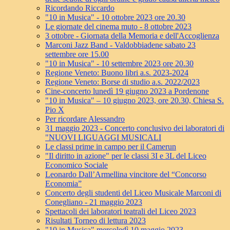
Ricordando Riccardo
"10 in Musica" - 10 ottobre 2023 ore 20.30
Le giornate del cinema muto - 8 ottobre 2023
3 ottobre - Giornata della Memoria e dell'Accoglienza
Marconi Jazz Band - Valdobbiadene sabato 23
settembre ore 15.00
"10 in Musica" - 10 settembre 2023 ore 20.30
Regione Veneto: Buono libri a.s. 2023-2024
Regione Veneto: Borse di studio a.s. 2022/2023
Cine-concerto lunedì 19 giugno 2023 a Pordenone
"10 in Musica" – 10 giugno 2023, ore 20.30, Chiesa S.
Pio X
Per ricordare Alessandro
31 maggio 2023 - Concerto conclusivo dei laboratori di
"NUOVI LIGUAGGI MUSICALI
Le classi prime in campo per il Camerun
"Il diritto in azione" per le classi 3I e 3L del Liceo
Economico Sociale
Leonardo Dall’Armellina vincitore del “Concorso
Economia”
Concerto degli studenti del Liceo Musicale Marconi di
Conegliano - 21 maggio 2023
Spettacoli dei laboratori teatrali del Liceo 2023
Risultati Torneo di lettura 2023
"10 in Musica" mercoledì 10 maggio 2023