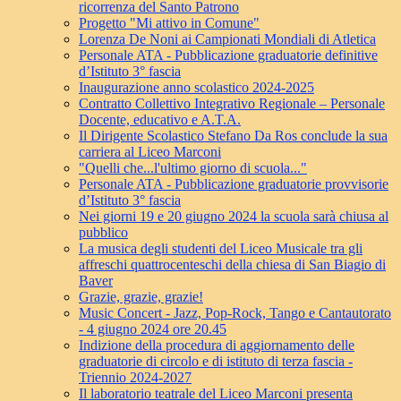
ricorrenza del Santo Patrono
Progetto "Mi attivo in Comune"
Lorenza De Noni ai Campionati Mondiali di Atletica
Personale ATA - Pubblicazione graduatorie definitive
d’Istituto 3° fascia
Inaugurazione anno scolastico 2024-2025
Contratto Collettivo Integrativo Regionale – Personale
Docente, educativo e A.T.A.
Il Dirigente Scolastico Stefano Da Ros conclude la sua
carriera al Liceo Marconi
"Quelli che...l'ultimo giorno di scuola..."
Personale ATA - Pubblicazione graduatorie provvisorie
d’Istituto 3° fascia
Nei giorni 19 e 20 giugno 2024 la scuola sarà chiusa al
pubblico
La musica degli studenti del Liceo Musicale tra gli
affreschi quattrocenteschi della chiesa di San Biagio di
Baver
Grazie, grazie, grazie!
Music Concert - Jazz, Pop-Rock, Tango e Cantautorato
- 4 giugno 2024 ore 20.45
Indizione della procedura di aggiornamento delle
graduatorie di circolo e di istituto di terza fascia -
Triennio 2024-2027
Il laboratorio teatrale del Liceo Marconi presenta