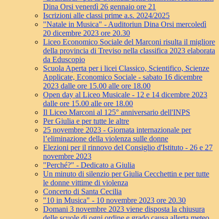
Dina Orsi venerdì 26 gennaio ore 21
Iscrizioni alle classi prime a.s. 2024/2025
"Natale in Musica" - Auditoriun Dina Orsi mercoledì
20 dicembre 2023 ore 20.30
Liceo Economico Sociale del Marconi risulta il migliore
della provincia di Treviso nella classifica 2023 elaborata
da Eduscopio
Scuola Aperta per i licei Classico, Scientifico, Scienze
Applicate, Economico Sociale - sabato 16 dicembre
2023 dalle ore 15.00 alle ore 18.00
Open day al Liceo Musicale - 12 e 14 dicembre 2023
dalle ore 15.00 alle ore 18.00
Il Liceo Marconi al 125° anniversario dell'INPS
Per Giulia e per tutte le altre
25 novembre 2023 - Giornata internazionale per
l’eliminazione della violenza sulle donne
Elezioni per il rinnovo del Consiglio d'Istituto - 26 e 27
novembre 2023
"Perché?" - Dedicato a Giulia
Un minuto di silenzio per Giulia Cecchettin e per tutte
le donne vittime di violenza
Concerto di Santa Cecilia
"10 in Musica" - 10 novembre 2023 ore 20.30
Domani 3 novembre 2023 viene disposta la chiusura
delle scuole di ogni ordine e grado causa allerta meteo