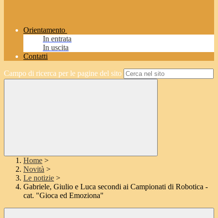
Orientamento
In entrata
In uscita
Contatti
Campo di ricerca per le pagine del sito
Home
>
Novità
>
Le notizie
>
Gabriele, Giulio e Luca secondi ai Campionati di Robotica -
cat. "Gioca ed Emoziona"