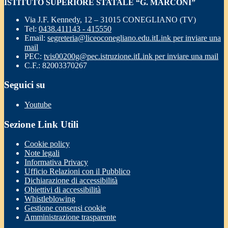
ISTITUTO SUPERIORE STATALE “G. MARCONI”
Via J.F. Kennedy, 12 – 31015 CONEGLIANO (TV)
Tel:
0438.411143 - 415550
Email:
segreteria@liceoconegliano.edu.it
Link per inviare una
mail
PEC:
tvis00200g@pec.istruzione.it
Link per inviare una mail
C.F.: 82003370267
Seguici su
Youtube
Sezione Link Utili
Cookie policy
Note legali
Informativa Privacy
Ufficio Relazioni con il Pubblico
Dichiarazione di accessibilità
Obiettivi di accessibilità
Whistleblowing
Gestione consensi cookie
Amministrazione trasparente