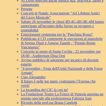
Al Liceo Marconi anche musica jazz, pop-rock, tango e
cantautorato
Presepe
Concerti di Natale: Associazione "Ad Libitum Amici
del Liceo Musicale"
Sabato 26 novembre le classi 4D-4G-4H-4K-4M hanno
partecipato all'incontro della Savno su recupero e
sostenibilità
Emozionante cerimonia per la "Panchina Rossa"
Pubblicato il CD contenente le esecuzioni al pianoforte
di Serena Zhuri e Agnese Zanetti - "Premio Remo
Vinciguerra"
Concerto in onore di Santa Cecilia - 22 novembre ore
18.00 - Auditorium Dina Orsi
Avviso pubblico di selezione per incarico di docente
esperto
"4 novembre - Festa dell'Unità Nazionale e delle Forze
Armate"
Ciao Alessandro
Il futuro è nelle tue mani: costruiamo l’Europa che
verrà!
La locandina del CIC la crei tu!
La Fondazione Teatro La Fenice di Venezia assegna un
premio speciale alla professoressa Fabrizia Sant
Ricordo della prof.ssa Ileana Candotti