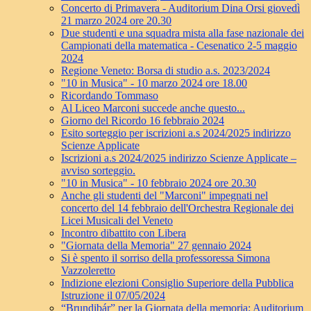
Concerto di Primavera - Auditorium Dina Orsi giovedì
21 marzo 2024 ore 20.30
Due studenti e una squadra mista alla fase nazionale dei
Campionati della matematica - Cesenatico 2-5 maggio
2024
Regione Veneto: Borsa di studio a.s. 2023/2024
"10 in Musica" - 10 marzo 2024 ore 18.00
Ricordando Tommaso
Al Liceo Marconi succede anche questo...
Giorno del Ricordo 16 febbraio 2024
Esito sorteggio per iscrizioni a.s 2024/2025 indirizzo
Scienze Applicate
Iscrizioni a.s 2024/2025 indirizzo Scienze Applicate –
avviso sorteggio.
"10 in Musica" - 10 febbraio 2024 ore 20.30
Anche gli studenti del "Marconi" impegnati nel
concerto del 14 febbraio dell'Orchestra Regionale dei
Licei Musicali del Veneto
Incontro dibattito con Libera
"Giornata della Memoria" 27 gennaio 2024
Si è spento il sorriso della professoressa Simona
Vazzoleretto
Indizione elezioni Consiglio Superiore della Pubblica
Istruzione il 07/05/2024
“Brundibár” per la Giornata della memoria: Auditorium