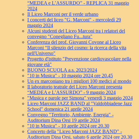
“MEDEA e L’ASSURDO” - REPLICA 31 maggio
2024
Il Liceo Marconi per il verde urbano
I concerti del liceo "G. Marconi" - mercoledì 29
maggio 2024
Alcuni studenti del Liceo Marconi tra i relatori del
convegno "Conegliano Fu...tura"
Conferenza del prof. Giovanni Covone al Liceo
Marconi “Il silenzio del cosmo: la ricerca della vita
nell'Universo"
Progetto d'istituto "Prevenzione cardiovascolare nella
giovane età"
BUONO SCUOLA a.s. 2023/2024
"10 in Musica" - 10 maggio 2024 ore 20.45
Un ex marconiano tra i migliori 100 medici al mondo
Il laboratorio teatrale del Liceo Marconi presenta
“MEDEA e L’ASSURDO” - 9 maggio 2024
"Musica e parole per Simona" venerdì 3 maggio 2024
Liceo Marconi JAZZ BAND al "Valdobbiadene Jazz
School" domenica 21 aprile 2024
Convegno "Territorio, Ambiente, Energia" -
Auditorium Dina Orsi 19 aprile 2024
"10 in Musica" - 10 aprile 2024 ore 20.30
Concerto della "Liceo Marconi JAZZ BAND" -
Auditorium Dina Orsi, sabato 6 aprile 2024 ore 20.30