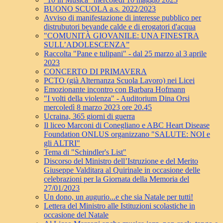
BUONO SCUOLA a.s. 2022/2023
Avviso di manifestazione di interesse pubblico per
distrubutori bevande calde e di erogatori d'acqua
"COMUNITÀ GIOVANILE: UNA FINESTRA
SULL’ADOLESCENZA”
Raccolta "Pane e tulipani" - dal 25 marzo al 3 aprile
2023
CONCERTO DI PRIMAVERA
PCTO (già Alternanza Scuola Lavoro) nei Licei
Emozionante incontro con Barbara Hofmann
"I volti della violenza" - Auditorium Dina Orsi
mercoledì 8 marzo 2023 ore 20.45
Ucraina, 365 giorni di guerra
Il liceo Marconi di Conegliano e ABC Heart Disease
Foundation ONLUS organizzano "SALUTE: NOI e
gli ALTRI"
Tema di "Schindler's List"
Discorso del Ministro dell’Istruzione e del Merito
Giuseppe Valditara al Quirinale in occasione delle
celebrazioni per la Giornata della Memoria del
27/01/2023
Un dono, un augurio...e che sia Natale per tutti!
Lettera del Ministro alle Istituzioni scolastiche in
occasione del Natale