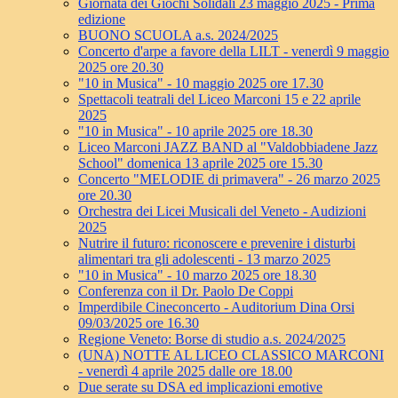
Giornata dei Giochi Solidali 23 maggio 2025 - Prima
edizione
BUONO SCUOLA a.s. 2024/2025
Concerto d'arpe a favore della LILT - venerdì 9 maggio
2025 ore 20.30
"10 in Musica" - 10 maggio 2025 ore 17.30
Spettacoli teatrali del Liceo Marconi 15 e 22 aprile
2025
"10 in Musica" - 10 aprile 2025 ore 18.30
Liceo Marconi JAZZ BAND al "Valdobbiadene Jazz
School" domenica 13 aprile 2025 ore 15.30
Concerto "MELODIE di primavera" - 26 marzo 2025
ore 20.30
Orchestra dei Licei Musicali del Veneto - Audizioni
2025
Nutrire il futuro: riconoscere e prevenire i disturbi
alimentari tra gli adolescenti - 13 marzo 2025
"10 in Musica" - 10 marzo 2025 ore 18.30
Conferenza con il Dr. Paolo De Coppi
Imperdibile Cineconcerto - Auditorium Dina Orsi
09/03/2025 ore 16.30
Regione Veneto: Borse di studio a.s. 2024/2025
(UNA) NOTTE AL LICEO CLASSICO MARCONI
- venerdì 4 aprile 2025 dalle ore 18.00
Due serate su DSA ed implicazioni emotive