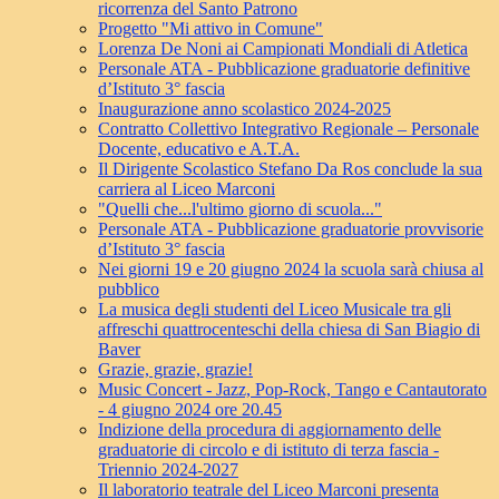
ricorrenza del Santo Patrono
Progetto "Mi attivo in Comune"
Lorenza De Noni ai Campionati Mondiali di Atletica
Personale ATA - Pubblicazione graduatorie definitive
d’Istituto 3° fascia
Inaugurazione anno scolastico 2024-2025
Contratto Collettivo Integrativo Regionale – Personale
Docente, educativo e A.T.A.
Il Dirigente Scolastico Stefano Da Ros conclude la sua
carriera al Liceo Marconi
"Quelli che...l'ultimo giorno di scuola..."
Personale ATA - Pubblicazione graduatorie provvisorie
d’Istituto 3° fascia
Nei giorni 19 e 20 giugno 2024 la scuola sarà chiusa al
pubblico
La musica degli studenti del Liceo Musicale tra gli
affreschi quattrocenteschi della chiesa di San Biagio di
Baver
Grazie, grazie, grazie!
Music Concert - Jazz, Pop-Rock, Tango e Cantautorato
- 4 giugno 2024 ore 20.45
Indizione della procedura di aggiornamento delle
graduatorie di circolo e di istituto di terza fascia -
Triennio 2024-2027
Il laboratorio teatrale del Liceo Marconi presenta