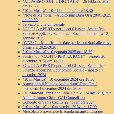
"AL PASSO CON IL DIGITALE" - 26 febbraio 2025
ore 17.30
"10 in Musica" -10 febbraio 2025 ore 18.30
"Note di Memoria" - Auditorium Dina Orsi 28/01/2025
ore 20.30
Servizio Civile Universale
SCUOLA APERTA per i licei Classico, Scientifico,
Scienze Applicate, Economico Sociale - domenica 12
gennaio 2025
AVVISO - Modificate le date per le iscrizioni alle classi
prime a.s. 2025/2026
"10 in Musica" -10 gennaio 2025 ore 18.30
Flash-mob "CANTO PER LA PACE" - venerdì 20
dicembre 2024 ore 14.30
SCUOLA APERTA per i licei Classico, Scientifico,
Scienze Applicate, Economico Sociale - sabato 14
dicembre 2024
"10 in Musica" -10 dicembre 2024 ore 18.30
Aspettando il Natale - Auditorium "Dina Orsi",
mercoledì 4 dicembre 2024 ore 20.30
La "Marconi Jazz Band" alla XXXVII Serata Augurale
Alpini Gruppo Città - CAI Conegliano
Concerto di Santa Cecilia 22 novembre 2024
"10 in Musica" - 10 novembre 2024 ore 17.00
Mercoledì 6 novembre la scuola rimane chiusa per