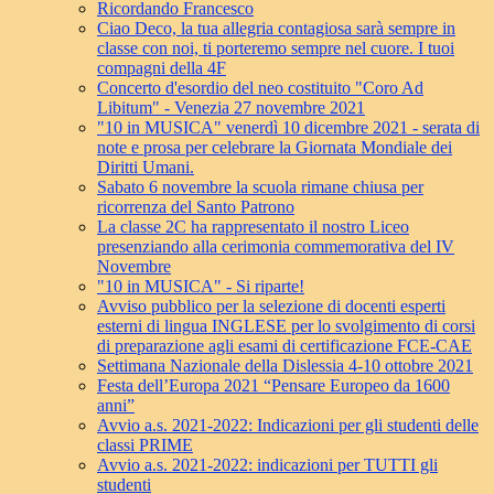
Ricordando Francesco
Ciao Deco, la tua allegria contagiosa sarà sempre in
classe con noi, ti porteremo sempre nel cuore. I tuoi
compagni della 4F
Concerto d'esordio del neo costituito "Coro Ad
Libitum" - Venezia 27 novembre 2021
"10 in MUSICA" venerdì 10 dicembre 2021 - serata di
note e prosa per celebrare la Giornata Mondiale dei
Diritti Umani.
Sabato 6 novembre la scuola rimane chiusa per
ricorrenza del Santo Patrono
La classe 2C ha rappresentato il nostro Liceo
presenziando alla cerimonia commemorativa del IV
Novembre
"10 in MUSICA" - Si riparte!
Avviso pubblico per la selezione di docenti esperti
esterni di lingua INGLESE per lo svolgimento di corsi
di preparazione agli esami di certificazione FCE-CAE
Settimana Nazionale della Dislessia 4-10 ottobre 2021
Festa dell’Europa 2021 “Pensare Europeo da 1600
anni”
Avvio a.s. 2021-2022: Indicazioni per gli studenti delle
classi PRIME
Avvio a.s. 2021-2022: indicazioni per TUTTI gli
studenti