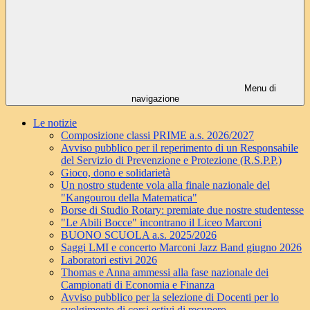
Menu di
navigazione
Le notizie
Composizione classi PRIME a.s. 2026/2027
Avviso pubblico per il reperimento di un Responsabile
del Servizio di Prevenzione e Protezione (R.S.P.P.)
Gioco, dono e solidarietà
Un nostro studente vola alla finale nazionale del
"Kangourou della Matematica"
Borse di Studio Rotary: premiate due nostre studentesse
"Le Abili Bocce" incontrano il Liceo Marconi
BUONO SCUOLA a.s. 2025/2026
Saggi LMI e concerto Marconi Jazz Band giugno 2026
Laboratori estivi 2026
Thomas e Anna ammessi alla fase nazionale dei
Campionati di Economia e Finanza
Avviso pubblico per la selezione di Docenti per lo
svolgimento di corsi estivi di recupero