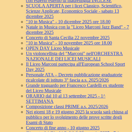
con esperto esterno di madrelingua INGLESE
SCUOLA APERTA per i licei Classico, Scientifico,
Scienze Applicate, Economico Sociale - sabato 13
dicembre 2025
"10 in Musica" - 10 dicembre 2025 ore 18.00
Natale in Musica con la "Liceo Marconi Jazz Band" - 7
dicembre 2025
Concerto di Santa Cecilia 22 novembre 2025
"10 in Musica" - 10 novembre 2025 ore 18.00
OPEN DAY Liceo Musicale
Un violoncellista del "Marconi" nell'ORCHESTRA
NAZIONALE DEI LICEI MUSICALI
Il Liceo Marconi partecipa all'European School Sport
Day 2025
Personale ATA – Decreto pubblicazione graduatorie
ricalcolate di istituto 3° fascia a.s. 2025/2026
Grande traguardo per Francesco Cardelli ex studente
del Liceo Musicale
ORARIO dal 10 al 13 settembre 2025 - 1^
SETTIMANA
Composizione classi PRIME a.s. 2025/2026
Nei giorni 18 e 19 giugno 2025 la scuola sarà chiusa al
pubblico per lo svolgimento delle prove scritte degli
Esami di Stato
Concerto di fine anno - 10 giugno 2025