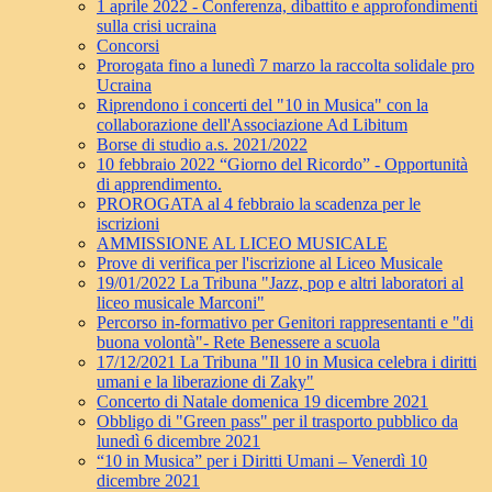
1 aprile 2022 - Conferenza, dibattito e approfondimenti
sulla crisi ucraina
Concorsi
Prorogata fino a lunedì 7 marzo la raccolta solidale pro
Ucraina
Riprendono i concerti del "10 in Musica" con la
collaborazione dell'Associazione Ad Libitum
Borse di studio a.s. 2021/2022
10 febbraio 2022 “Giorno del Ricordo” - Opportunità
di apprendimento.
PROROGATA al 4 febbraio la scadenza per le
iscrizioni
AMMISSIONE AL LICEO MUSICALE
Prove di verifica per l'iscrizione al Liceo Musicale
19/01/2022 La Tribuna "Jazz, pop e altri laboratori al
liceo musicale Marconi"
Percorso in-formativo per Genitori rappresentanti e "di
buona volontà"- Rete Benessere a scuola
17/12/2021 La Tribuna "Il 10 in Musica celebra i diritti
umani e la liberazione di Zaky"
Concerto di Natale domenica 19 dicembre 2021
Obbligo di "Green pass" per il trasporto pubblico da
lunedì 6 dicembre 2021
“10 in Musica” per i Diritti Umani – Venerdì 10
dicembre 2021