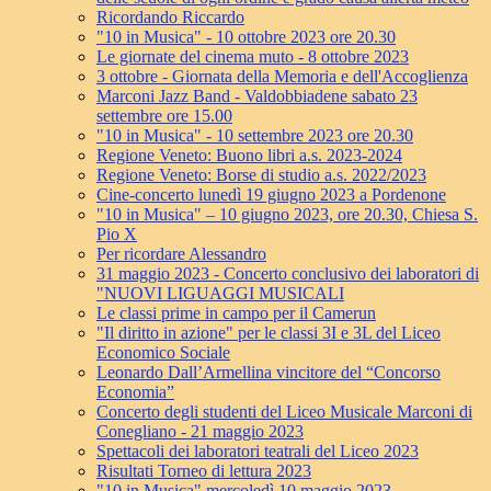
Ricordando Riccardo
"10 in Musica" - 10 ottobre 2023 ore 20.30
Le giornate del cinema muto - 8 ottobre 2023
3 ottobre - Giornata della Memoria e dell'Accoglienza
Marconi Jazz Band - Valdobbiadene sabato 23
settembre ore 15.00
"10 in Musica" - 10 settembre 2023 ore 20.30
Regione Veneto: Buono libri a.s. 2023-2024
Regione Veneto: Borse di studio a.s. 2022/2023
Cine-concerto lunedì 19 giugno 2023 a Pordenone
"10 in Musica" – 10 giugno 2023, ore 20.30, Chiesa S.
Pio X
Per ricordare Alessandro
31 maggio 2023 - Concerto conclusivo dei laboratori di
"NUOVI LIGUAGGI MUSICALI
Le classi prime in campo per il Camerun
"Il diritto in azione" per le classi 3I e 3L del Liceo
Economico Sociale
Leonardo Dall’Armellina vincitore del “Concorso
Economia”
Concerto degli studenti del Liceo Musicale Marconi di
Conegliano - 21 maggio 2023
Spettacoli dei laboratori teatrali del Liceo 2023
Risultati Torneo di lettura 2023
"10 in Musica" mercoledì 10 maggio 2023