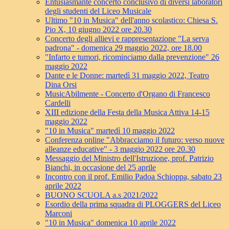
Entusiasmante concerto conclusivo di diversi laboratori
degli studenti del Liceo Musicale
Ultimo "10 in Musica" dell'anno scolastico: Chiesa S.
Pio X, 10 giugno 2022 ore 20.30
Concerto degli allievi e rappresentazione "La serva
padrona" - domenica 29 maggio 2022, ore 18.00
"Infarto e tumori, ricominciamo dalla prevenzione" 26
maggio 2022
Dante e le Donne: martedì 31 maggio 2022, Teatro
Dina Orsi
MusicAbilmente - Concerto d'Organo di Francesco
Cardelli
XIII edizione della Festa della Musica Attiva 14-15
maggio 2022
"10 in Musica" martedì 10 maggio 2022
Conferenza online "Abbracciamo il futuro: verso nuove
alleanze educative" - 3 maggio 2022 ore 20.30
Messaggio del Ministro dell'Istruzione, prof. Patrizio
Bianchi, in occasione del 25 aprile
Incontro con il prof. Emilio Padoa Schioppa, sabato 23
aprile 2022
BUONO SCUOLA a.s 2021/2022
Esordio della prima squadra di PLOGGERS del Liceo
Marconi
"10 in Musica" domenica 10 aprile 2022