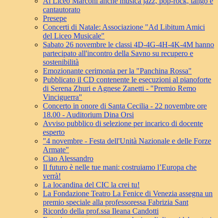
Al Liceo Marconi anche musica jazz, pop-rock, tango e
cantautorato
Presepe
Concerti di Natale: Associazione "Ad Libitum Amici
del Liceo Musicale"
Sabato 26 novembre le classi 4D-4G-4H-4K-4M hanno
partecipato all'incontro della Savno su recupero e
sostenibilità
Emozionante cerimonia per la "Panchina Rossa"
Pubblicato il CD contenente le esecuzioni al pianoforte
di Serena Zhuri e Agnese Zanetti - "Premio Remo
Vinciguerra"
Concerto in onore di Santa Cecilia - 22 novembre ore
18.00 - Auditorium Dina Orsi
Avviso pubblico di selezione per incarico di docente
esperto
"4 novembre - Festa dell'Unità Nazionale e delle Forze
Armate"
Ciao Alessandro
Il futuro è nelle tue mani: costruiamo l’Europa che
verrà!
La locandina del CIC la crei tu!
La Fondazione Teatro La Fenice di Venezia assegna un
premio speciale alla professoressa Fabrizia Sant
Ricordo della prof.ssa Ileana Candotti