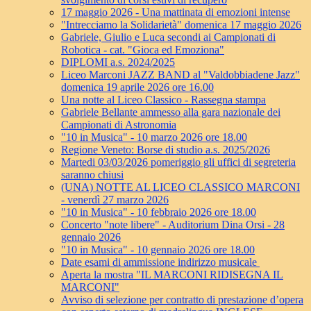
17 maggio 2026 - Una mattinata di emozioni intense
"Intrecciamo la Solidarietà" domenica 17 maggio 2026
Gabriele, Giulio e Luca secondi ai Campionati di
Robotica - cat. "Gioca ed Emoziona"
DIPLOMI a.s. 2024/2025
Liceo Marconi JAZZ BAND al "Valdobbiadene Jazz"
domenica 19 aprile 2026 ore 16.00
Una notte al Liceo Classico - Rassegna stampa
Gabriele Bellante ammesso alla gara nazionale dei
Campionati di Astronomia
"10 in Musica" - 10 marzo 2026 ore 18.00
Regione Veneto: Borse di studio a.s. 2025/2026
Martedi 03/03/2026 pomeriggio gli uffici di segreteria
saranno chiusi
(UNA) NOTTE AL LICEO CLASSICO MARCONI
- venerdì 27 marzo 2026
"10 in Musica" - 10 febbraio 2026 ore 18.00
Concerto "note libere" - Auditorium Dina Orsi - 28
gennaio 2026
"10 in Musica" - 10 gennaio 2026 ore 18.00
Date esami di ammissione indirizzo musicale
Aperta la mostra "IL MARCONI RIDISEGNA IL
MARCONI"
Avviso di selezione per contratto di prestazione d’opera