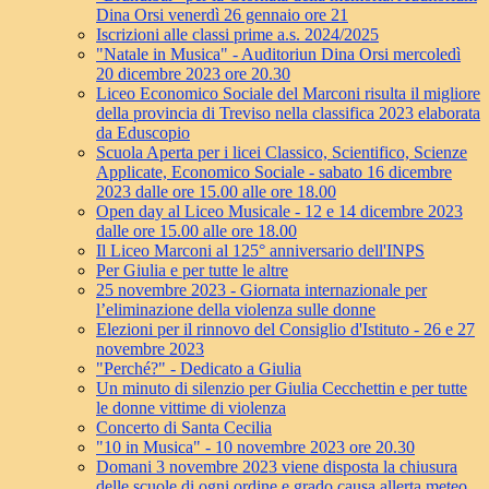
Dina Orsi venerdì 26 gennaio ore 21
Iscrizioni alle classi prime a.s. 2024/2025
"Natale in Musica" - Auditoriun Dina Orsi mercoledì
20 dicembre 2023 ore 20.30
Liceo Economico Sociale del Marconi risulta il migliore
della provincia di Treviso nella classifica 2023 elaborata
da Eduscopio
Scuola Aperta per i licei Classico, Scientifico, Scienze
Applicate, Economico Sociale - sabato 16 dicembre
2023 dalle ore 15.00 alle ore 18.00
Open day al Liceo Musicale - 12 e 14 dicembre 2023
dalle ore 15.00 alle ore 18.00
Il Liceo Marconi al 125° anniversario dell'INPS
Per Giulia e per tutte le altre
25 novembre 2023 - Giornata internazionale per
l’eliminazione della violenza sulle donne
Elezioni per il rinnovo del Consiglio d'Istituto - 26 e 27
novembre 2023
"Perché?" - Dedicato a Giulia
Un minuto di silenzio per Giulia Cecchettin e per tutte
le donne vittime di violenza
Concerto di Santa Cecilia
"10 in Musica" - 10 novembre 2023 ore 20.30
Domani 3 novembre 2023 viene disposta la chiusura
delle scuole di ogni ordine e grado causa allerta meteo