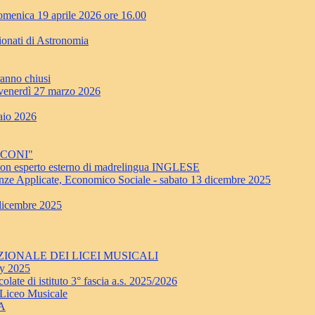
enica 19 aprile 2026 ore 16.00
ionati di Astronomia
ranno chiusi
erdì 27 marzo 2026
aio 2026
RCONI"
a con esperto esterno di madrelingua INGLESE
nze Applicate, Economico Sociale - sabato 13 dicembre 2025
 dicembre 2025
 NAZIONALE DEI LICEI MUSICALI
ay 2025
late di istituto 3° fascia a.s. 2025/2026
 Liceo Musicale
NA