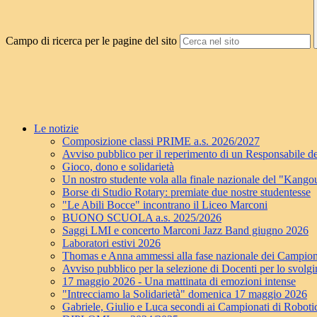
Campo di ricerca per le pagine del sito
Le notizie
Composizione classi PRIME a.s. 2026/2027
Avviso pubblico per il reperimento di un Responsabile de
Gioco, dono e solidarietà
Un nostro studente vola alla finale nazionale del "Kang
Borse di Studio Rotary: premiate due nostre studentesse
"Le Abili Bocce" incontrano il Liceo Marconi
BUONO SCUOLA a.s. 2025/2026
Saggi LMI e concerto Marconi Jazz Band giugno 2026
Laboratori estivi 2026
Thomas e Anna ammessi alla fase nazionale dei Campion
Avviso pubblico per la selezione di Docenti per lo svolgim
17 maggio 2026 - Una mattinata di emozioni intense
"Intrecciamo la Solidarietà" domenica 17 maggio 2026
Gabriele, Giulio e Luca secondi ai Campionati di Roboti