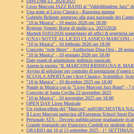
DIPLOMI a.s. 2024/2025
Liceo Marconi JAZZ BAND al "Valdobbiadene Jazz" dom
Una notte al Liceo Classico - Rassegna stampa
Gabriele Bellante ammesso alla gara nazionale dei Camp
"10 in Musica" - 10 marzo 2026 ore 18.00
Regione Veneto: Borse di studio a.s. 2025/2026
Martedi 03/03/2026 pomeriggio gli uffici di segreteria sa
(UNA) NOTTE AL LICEO CLASSICO MARCONI - ven
"10 in Musica" - 10 febbraio 2026 ore 18.00
Concerto "note libere" - Auditorium Dina Orsi - 28 genn
"10 in Musica" - 10 gennaio 2026 ore 18.00
Date esami di ammissione indirizzo musicale
Aperta la mostra "IL MARCONI RIDISEGNA IL MA
Avviso di selezione per contratto di prestazione d’oper
SCUOLA APERTA per i licei Classico, Scientifico, Scie
"10 in Musica" - 10 dicembre 2025 ore 18.00
Natale in Musica con la "Liceo Marconi Jazz Band" - 7
Concerto di Santa Cecilia 22 novembre 2025
"10 in Musica" - 10 novembre 2025 ore 18.00
OPEN DAY Liceo Musicale
Un violoncellista del "Marconi" nell'ORCHESTRA
Il Liceo Marconi partecipa all'European School Sport D
Personale ATA – Decreto pubblicazione graduatorie ricalco
Grande traguardo per Francesco Cardelli ex studente del
ORARIO dal 10 al 13 settembre 2025 - 1^ SETTIMA