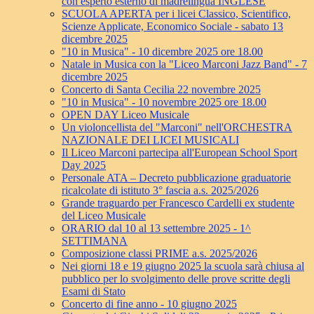
con esperto esterno di madrelingua INGLESE
SCUOLA APERTA per i licei Classico, Scientifico,
Scienze Applicate, Economico Sociale - sabato 13
dicembre 2025
"10 in Musica" - 10 dicembre 2025 ore 18.00
Natale in Musica con la "Liceo Marconi Jazz Band" - 7
dicembre 2025
Concerto di Santa Cecilia 22 novembre 2025
"10 in Musica" - 10 novembre 2025 ore 18.00
OPEN DAY Liceo Musicale
Un violoncellista del "Marconi" nell'ORCHESTRA
NAZIONALE DEI LICEI MUSICALI
Il Liceo Marconi partecipa all'European School Sport
Day 2025
Personale ATA – Decreto pubblicazione graduatorie
ricalcolate di istituto 3° fascia a.s. 2025/2026
Grande traguardo per Francesco Cardelli ex studente
del Liceo Musicale
ORARIO dal 10 al 13 settembre 2025 - 1^
SETTIMANA
Composizione classi PRIME a.s. 2025/2026
Nei giorni 18 e 19 giugno 2025 la scuola sarà chiusa al
pubblico per lo svolgimento delle prove scritte degli
Esami di Stato
Concerto di fine anno - 10 giugno 2025