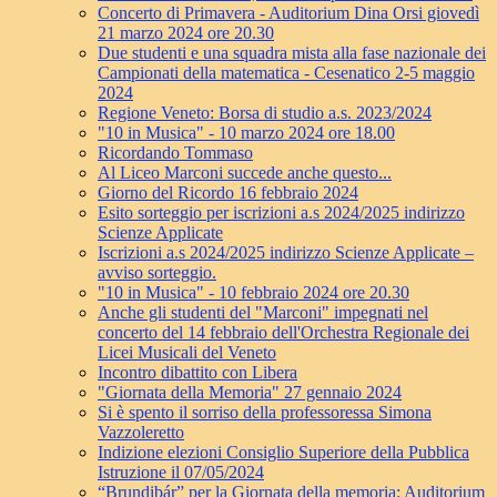
Concerto di Primavera - Auditorium Dina Orsi giovedì
21 marzo 2024 ore 20.30
Due studenti e una squadra mista alla fase nazionale dei
Campionati della matematica - Cesenatico 2-5 maggio
2024
Regione Veneto: Borsa di studio a.s. 2023/2024
"10 in Musica" - 10 marzo 2024 ore 18.00
Ricordando Tommaso
Al Liceo Marconi succede anche questo...
Giorno del Ricordo 16 febbraio 2024
Esito sorteggio per iscrizioni a.s 2024/2025 indirizzo
Scienze Applicate
Iscrizioni a.s 2024/2025 indirizzo Scienze Applicate –
avviso sorteggio.
"10 in Musica" - 10 febbraio 2024 ore 20.30
Anche gli studenti del "Marconi" impegnati nel
concerto del 14 febbraio dell'Orchestra Regionale dei
Licei Musicali del Veneto
Incontro dibattito con Libera
"Giornata della Memoria" 27 gennaio 2024
Si è spento il sorriso della professoressa Simona
Vazzoleretto
Indizione elezioni Consiglio Superiore della Pubblica
Istruzione il 07/05/2024
“Brundibár” per la Giornata della memoria: Auditorium