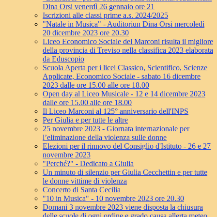
Dina Orsi venerdì 26 gennaio ore 21
Iscrizioni alle classi prime a.s. 2024/2025
"Natale in Musica" - Auditoriun Dina Orsi mercoledì
20 dicembre 2023 ore 20.30
Liceo Economico Sociale del Marconi risulta il migliore
della provincia di Treviso nella classifica 2023 elaborata
da Eduscopio
Scuola Aperta per i licei Classico, Scientifico, Scienze
Applicate, Economico Sociale - sabato 16 dicembre
2023 dalle ore 15.00 alle ore 18.00
Open day al Liceo Musicale - 12 e 14 dicembre 2023
dalle ore 15.00 alle ore 18.00
Il Liceo Marconi al 125° anniversario dell'INPS
Per Giulia e per tutte le altre
25 novembre 2023 - Giornata internazionale per
l’eliminazione della violenza sulle donne
Elezioni per il rinnovo del Consiglio d'Istituto - 26 e 27
novembre 2023
"Perché?" - Dedicato a Giulia
Un minuto di silenzio per Giulia Cecchettin e per tutte
le donne vittime di violenza
Concerto di Santa Cecilia
"10 in Musica" - 10 novembre 2023 ore 20.30
Domani 3 novembre 2023 viene disposta la chiusura
delle scuole di ogni ordine e grado causa allerta meteo