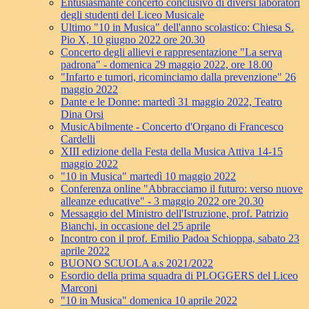
Entusiasmante concerto conclusivo di diversi laboratori
degli studenti del Liceo Musicale
Ultimo "10 in Musica" dell'anno scolastico: Chiesa S.
Pio X, 10 giugno 2022 ore 20.30
Concerto degli allievi e rappresentazione "La serva
padrona" - domenica 29 maggio 2022, ore 18.00
"Infarto e tumori, ricominciamo dalla prevenzione" 26
maggio 2022
Dante e le Donne: martedì 31 maggio 2022, Teatro
Dina Orsi
MusicAbilmente - Concerto d'Organo di Francesco
Cardelli
XIII edizione della Festa della Musica Attiva 14-15
maggio 2022
"10 in Musica" martedì 10 maggio 2022
Conferenza online "Abbracciamo il futuro: verso nuove
alleanze educative" - 3 maggio 2022 ore 20.30
Messaggio del Ministro dell'Istruzione, prof. Patrizio
Bianchi, in occasione del 25 aprile
Incontro con il prof. Emilio Padoa Schioppa, sabato 23
aprile 2022
BUONO SCUOLA a.s 2021/2022
Esordio della prima squadra di PLOGGERS del Liceo
Marconi
"10 in Musica" domenica 10 aprile 2022