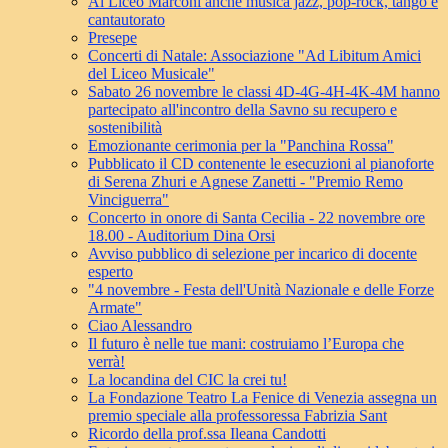
Al Liceo Marconi anche musica jazz, pop-rock, tango e
cantautorato
Presepe
Concerti di Natale: Associazione "Ad Libitum Amici
del Liceo Musicale"
Sabato 26 novembre le classi 4D-4G-4H-4K-4M hanno
partecipato all'incontro della Savno su recupero e
sostenibilità
Emozionante cerimonia per la "Panchina Rossa"
Pubblicato il CD contenente le esecuzioni al pianoforte
di Serena Zhuri e Agnese Zanetti - "Premio Remo
Vinciguerra"
Concerto in onore di Santa Cecilia - 22 novembre ore
18.00 - Auditorium Dina Orsi
Avviso pubblico di selezione per incarico di docente
esperto
"4 novembre - Festa dell'Unità Nazionale e delle Forze
Armate"
Ciao Alessandro
Il futuro è nelle tue mani: costruiamo l’Europa che
verrà!
La locandina del CIC la crei tu!
La Fondazione Teatro La Fenice di Venezia assegna un
premio speciale alla professoressa Fabrizia Sant
Ricordo della prof.ssa Ileana Candotti