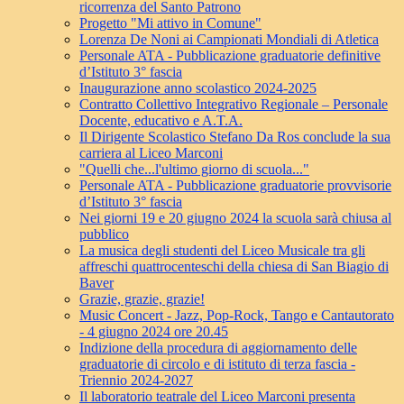
ricorrenza del Santo Patrono
Progetto "Mi attivo in Comune"
Lorenza De Noni ai Campionati Mondiali di Atletica
Personale ATA - Pubblicazione graduatorie definitive
d’Istituto 3° fascia
Inaugurazione anno scolastico 2024-2025
Contratto Collettivo Integrativo Regionale – Personale
Docente, educativo e A.T.A.
Il Dirigente Scolastico Stefano Da Ros conclude la sua
carriera al Liceo Marconi
"Quelli che...l'ultimo giorno di scuola..."
Personale ATA - Pubblicazione graduatorie provvisorie
d’Istituto 3° fascia
Nei giorni 19 e 20 giugno 2024 la scuola sarà chiusa al
pubblico
La musica degli studenti del Liceo Musicale tra gli
affreschi quattrocenteschi della chiesa di San Biagio di
Baver
Grazie, grazie, grazie!
Music Concert - Jazz, Pop-Rock, Tango e Cantautorato
- 4 giugno 2024 ore 20.45
Indizione della procedura di aggiornamento delle
graduatorie di circolo e di istituto di terza fascia -
Triennio 2024-2027
Il laboratorio teatrale del Liceo Marconi presenta