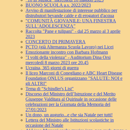
BUONO SCUOLA a.s. 2022/2023
Avviso di manifestazione di interesse pubblico per
distrubutori bevande calde e di erogatori d'acqua
"COMUNITÀ GIOVANILE: UNA FINESTRA
SULL’ADOLESCENZA”
Raccolta "Pane e tulipani" - dal 25 marzo al 3 aprile
2023
CONCERTO DI PRIMAVERA
PCTO (già Alternanza Scuola Lavoro) nei Licei
Emozionante incontro con Barbara Hofmann
"I volti della violenza" - Auditorium Dina Orsi
mercoledì 8 marzo 2023 ore 20.45
Ucraina, 365 giorni di guerra
Il liceo Marconi di Conegliano e ABC Heart Disease
Foundation ONLUS organizzano "SALUTE: NOI e
gli ALTRI"
Tema di "Schindler's List"
Discorso del Ministro dell’Istruzione e del Merito
Giuseppe Valditara al Quirinale in occasione delle
celebrazioni per la Giornata della Memoria del
27/01/2023
Un dono, un augurio...e che sia Natale per tutti!
Lettera del Ministro alle Istituzioni scolastiche in
occasione del Natale