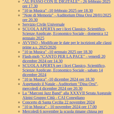
"AL PASSO CON IL DIGITALE" - 26 febbraio 2025
ore 17.30
"10 in Musica" -10 febbraio 2025 ore 18.30
"Note di Memoria" - Auditorium Dina Orsi 28/01/2025
ore 20.30
Servizio Civile Universale
SCUOLA APERTA per i licei Classico, Scientifico,
Scienze Applicate, Economico Sociale - domenica 12
gennaio 2025
AVVISO - Modificate le date per le iscrizioni alle classi
prime a.s. 2025/2026
"10 in Musica" -10 gennaio 2025 ore 18.30
Flash-mob "CANTO PER LA PACE" - venerdì 20
dicembre 2024 ore 14.30
SCUOLA APERTA per i licei Classico, Scientifico,
Scienze Applicate, Economico Sociale - sabato 14
dicembre 2024
"10 in Musica" -10 dicembre 2024 ore 18.30
Aspettando il Natale - Auditorium "Dina Orsi",
mercoledì 4 dicembre 2024 ore 20.30
La "Marconi Jazz Band" alla XXXVII Serata Augurale
Alpini Gruppo Città - CAI Conegliano
Concerto di Santa Cecilia 22 novembre 2024
"10 in Musica" - 10 novembre 2024 ore 17.00
Mercoledì 6 novembre la scuola rimane chiusa per