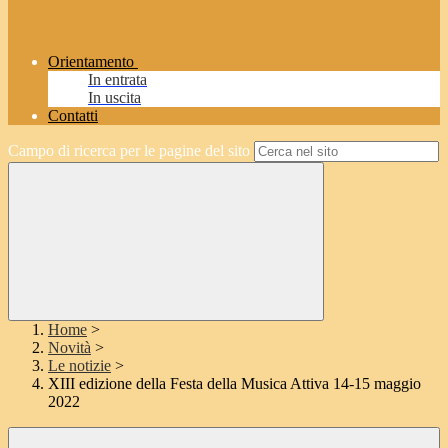
Orientamento
In entrata
In uscita
Contatti
Campo di ricerca per le pagine del sito
Home
>
Novità
>
Le notizie
>
XIII edizione della Festa della Musica Attiva 14-15 maggio
2022