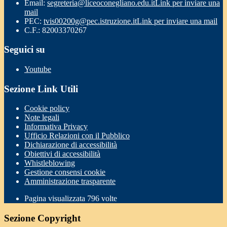
Email:
segreteria@liceoconegliano.edu.it
Link per inviare una
mail
PEC:
tvis00200g@pec.istruzione.it
Link per inviare una mail
C.F.: 82003370267
Seguici su
Youtube
Sezione Link Utili
Cookie policy
Note legali
Informativa Privacy
Ufficio Relazioni con il Pubblico
Dichiarazione di accessibilità
Obiettivi di accessibilità
Whistleblowing
Gestione consensi cookie
Amministrazione trasparente
Pagina visualizzata
796
volte
Sezione Copyright