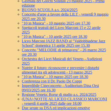
Giornata dei Giochi Solidali 23 maggio 2025 - Prima
edizione
BUONO SCUOLA a.s. 2024/2025
Concerto d'arpe a favore della LILT - venerdì 9 maggio
2025 ore 20.30
"10 in Musica" - 10 maggio 2025 ore 17.30
Spettacoli teatrali del Liceo Marconi 15 e 22 aprile
2025
"10 in Musica" - 10 aprile 2025 ore 18.30
Liceo Marconi JAZZ BAND al "Valdobbiadene Jazz
School" domenica 13 aprile 2025 ore 15.30
Concerto "MELODIE di primavera" - 26 marzo 2025
ore 20.30
Orchestra dei Licei Musicali del Veneto - Audizioni
2025
Nutrire il futuro: riconoscere e prevenire i disturbi
alimentari tra gli adolescenti - 13 marzo 2025
"10 in Musica" - 10 marzo 2025 ore 18.30
Conferenza con il Dr. Paolo De Coppi
Imperdibile Cineconcerto - Auditorium Dina Orsi
09/03/2025 ore 16.30
Regione Veneto: Borse di studio a.s. 2024/2025
(UNA) NOTTE AL LICEO CLASSICO MARCONI
- venerdì 4 aprile 2025 dalle ore 18.00
Due serate su DSA ed implicazioni emotive