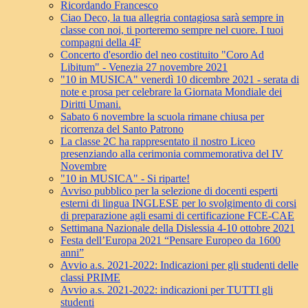
Ricordando Francesco
Ciao Deco, la tua allegria contagiosa sarà sempre in
classe con noi, ti porteremo sempre nel cuore. I tuoi
compagni della 4F
Concerto d'esordio del neo costituito "Coro Ad
Libitum" - Venezia 27 novembre 2021
"10 in MUSICA" venerdì 10 dicembre 2021 - serata di
note e prosa per celebrare la Giornata Mondiale dei
Diritti Umani.
Sabato 6 novembre la scuola rimane chiusa per
ricorrenza del Santo Patrono
La classe 2C ha rappresentato il nostro Liceo
presenziando alla cerimonia commemorativa del IV
Novembre
"10 in MUSICA" - Si riparte!
Avviso pubblico per la selezione di docenti esperti
esterni di lingua INGLESE per lo svolgimento di corsi
di preparazione agli esami di certificazione FCE-CAE
Settimana Nazionale della Dislessia 4-10 ottobre 2021
Festa dell’Europa 2021 “Pensare Europeo da 1600
anni”
Avvio a.s. 2021-2022: Indicazioni per gli studenti delle
classi PRIME
Avvio a.s. 2021-2022: indicazioni per TUTTI gli
studenti