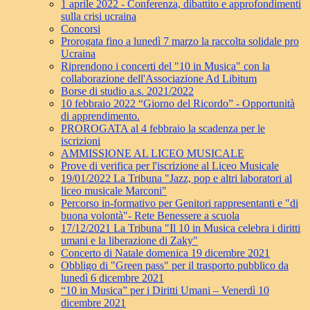
1 aprile 2022 - Conferenza, dibattito e approfondimenti
sulla crisi ucraina
Concorsi
Prorogata fino a lunedì 7 marzo la raccolta solidale pro
Ucraina
Riprendono i concerti del "10 in Musica" con la
collaborazione dell'Associazione Ad Libitum
Borse di studio a.s. 2021/2022
10 febbraio 2022 “Giorno del Ricordo” - Opportunità
di apprendimento.
PROROGATA al 4 febbraio la scadenza per le
iscrizioni
AMMISSIONE AL LICEO MUSICALE
Prove di verifica per l'iscrizione al Liceo Musicale
19/01/2022 La Tribuna "Jazz, pop e altri laboratori al
liceo musicale Marconi"
Percorso in-formativo per Genitori rappresentanti e "di
buona volontà"- Rete Benessere a scuola
17/12/2021 La Tribuna "Il 10 in Musica celebra i diritti
umani e la liberazione di Zaky"
Concerto di Natale domenica 19 dicembre 2021
Obbligo di "Green pass" per il trasporto pubblico da
lunedì 6 dicembre 2021
“10 in Musica” per i Diritti Umani – Venerdì 10
dicembre 2021