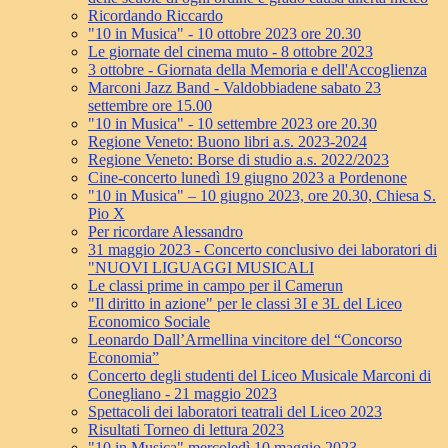
Ricordando Riccardo
"10 in Musica" - 10 ottobre 2023 ore 20.30
Le giornate del cinema muto - 8 ottobre 2023
3 ottobre - Giornata della Memoria e dell'Accoglienza
Marconi Jazz Band - Valdobbiadene sabato 23
settembre ore 15.00
"10 in Musica" - 10 settembre 2023 ore 20.30
Regione Veneto: Buono libri a.s. 2023-2024
Regione Veneto: Borse di studio a.s. 2022/2023
Cine-concerto lunedì 19 giugno 2023 a Pordenone
"10 in Musica" – 10 giugno 2023, ore 20.30, Chiesa S.
Pio X
Per ricordare Alessandro
31 maggio 2023 - Concerto conclusivo dei laboratori di
"NUOVI LIGUAGGI MUSICALI
Le classi prime in campo per il Camerun
"Il diritto in azione" per le classi 3I e 3L del Liceo
Economico Sociale
Leonardo Dall’Armellina vincitore del “Concorso
Economia”
Concerto degli studenti del Liceo Musicale Marconi di
Conegliano - 21 maggio 2023
Spettacoli dei laboratori teatrali del Liceo 2023
Risultati Torneo di lettura 2023
"10 in Musica" mercoledì 10 maggio 2023