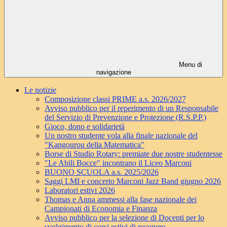
Menu di
navigazione
Le notizie
Composizione classi PRIME a.s. 2026/2027
Avviso pubblico per il reperimento di un Responsabile
del Servizio di Prevenzione e Protezione (R.S.P.P.)
Gioco, dono e solidarietà
Un nostro studente vola alla finale nazionale del
"Kangourou della Matematica"
Borse di Studio Rotary: premiate due nostre studentesse
"Le Abili Bocce" incontrano il Liceo Marconi
BUONO SCUOLA a.s. 2025/2026
Saggi LMI e concerto Marconi Jazz Band giugno 2026
Laboratori estivi 2026
Thomas e Anna ammessi alla fase nazionale dei
Campionati di Economia e Finanza
Avviso pubblico per la selezione di Docenti per lo
svolgimento di corsi estivi di recupero