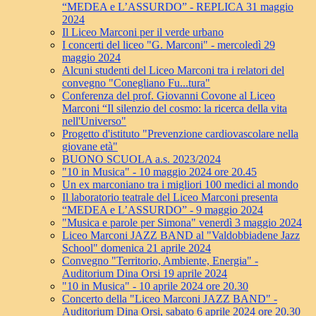
“MEDEA e L’ASSURDO” - REPLICA 31 maggio
2024
Il Liceo Marconi per il verde urbano
I concerti del liceo "G. Marconi" - mercoledì 29
maggio 2024
Alcuni studenti del Liceo Marconi tra i relatori del
convegno "Conegliano Fu...tura"
Conferenza del prof. Giovanni Covone al Liceo
Marconi “Il silenzio del cosmo: la ricerca della vita
nell'Universo"
Progetto d'istituto "Prevenzione cardiovascolare nella
giovane età"
BUONO SCUOLA a.s. 2023/2024
"10 in Musica" - 10 maggio 2024 ore 20.45
Un ex marconiano tra i migliori 100 medici al mondo
Il laboratorio teatrale del Liceo Marconi presenta
“MEDEA e L’ASSURDO” - 9 maggio 2024
"Musica e parole per Simona" venerdì 3 maggio 2024
Liceo Marconi JAZZ BAND al "Valdobbiadene Jazz
School" domenica 21 aprile 2024
Convegno "Territorio, Ambiente, Energia" -
Auditorium Dina Orsi 19 aprile 2024
"10 in Musica" - 10 aprile 2024 ore 20.30
Concerto della "Liceo Marconi JAZZ BAND" -
Auditorium Dina Orsi, sabato 6 aprile 2024 ore 20.30