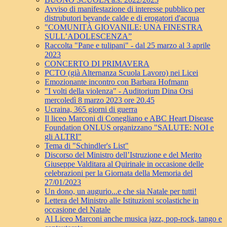
Avviso di manifestazione di interesse pubblico per
distrubutori bevande calde e di erogatori d'acqua
"COMUNITÀ GIOVANILE: UNA FINESTRA
SULL’ADOLESCENZA”
Raccolta "Pane e tulipani" - dal 25 marzo al 3 aprile
2023
CONCERTO DI PRIMAVERA
PCTO (già Alternanza Scuola Lavoro) nei Licei
Emozionante incontro con Barbara Hofmann
"I volti della violenza" - Auditorium Dina Orsi
mercoledì 8 marzo 2023 ore 20.45
Ucraina, 365 giorni di guerra
Il liceo Marconi di Conegliano e ABC Heart Disease
Foundation ONLUS organizzano "SALUTE: NOI e
gli ALTRI"
Tema di "Schindler's List"
Discorso del Ministro dell’Istruzione e del Merito
Giuseppe Valditara al Quirinale in occasione delle
celebrazioni per la Giornata della Memoria del
27/01/2023
Un dono, un augurio...e che sia Natale per tutti!
Lettera del Ministro alle Istituzioni scolastiche in
occasione del Natale
Al Liceo Marconi anche musica jazz, pop-rock, tango e