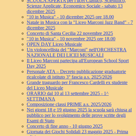
SCUOLA APERTA per i licei Classico, Scientifico,
Scienze Applicate, Economico Sociale - sabato 13
dicembre 2025
"10 in Musica" - 10 dicembre 2025 ore 18.00
Natale in Musica con la "Liceo Marconi Jazz Band" - 7
dicembre 2025
Concerto di Santa Cecilia 22 novembre 2025
"10 in Musica" - 10 novembre 2025 ore 18.00
OPEN DAY Liceo Musicale
Un violoncellista del "Marconi" nell'ORCHESTRA
NAZIONALE DEI LICEI MUSICALI
Il Liceo Marconi partecipa all'European School Sport
Day 2025
Personale ATA – Decreto pubblicazione graduatorie
ricalcolate di istituto 3° fascia a.s. 2025/2026
Grande traguardo per Francesco Cardelli ex studente
del Liceo Musicale
ORARIO dal 10 al 13 settembre 2025 - 1^
SETTIMANA
Composizione classi PRIME a.s. 2025/2026
Nei giorni 18 e 19 giugno 2025 la scuola sarà chiusa al
pubblico per lo svolgimento delle prove scritte degli
Esami di Stato
Concerto di fine anno - 10 giugno 2025
Giornata dei Giochi Solidali 23 maggio 2025 - Prima