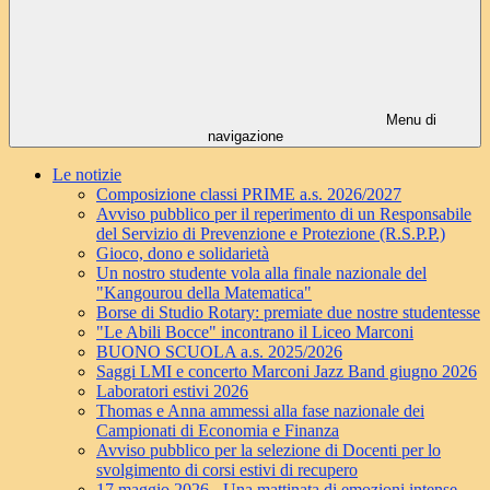
Menu di
navigazione
Le notizie
Composizione classi PRIME a.s. 2026/2027
Avviso pubblico per il reperimento di un Responsabile
del Servizio di Prevenzione e Protezione (R.S.P.P.)
Gioco, dono e solidarietà
Un nostro studente vola alla finale nazionale del
"Kangourou della Matematica"
Borse di Studio Rotary: premiate due nostre studentesse
"Le Abili Bocce" incontrano il Liceo Marconi
BUONO SCUOLA a.s. 2025/2026
Saggi LMI e concerto Marconi Jazz Band giugno 2026
Laboratori estivi 2026
Thomas e Anna ammessi alla fase nazionale dei
Campionati di Economia e Finanza
Avviso pubblico per la selezione di Docenti per lo
svolgimento di corsi estivi di recupero
17 maggio 2026 - Una mattinata di emozioni intense