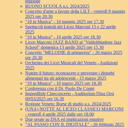
edizione
BUONO SCUOLA a.s. 2024/2025
Concerto d'arpe a favore della LILT - venerdì 9 maggio
2025 ore 20.30
"10 in Musica" - 10 maggio 2025 ore 17.30
Spettacoli teatrali del Liceo Marconi 15 e 22 aprile
2025
"10 in Musica" - 10 aprile 2025 ore 18.30
Liceo Marconi JAZZ BAND al "Valdobbiadene Jazz
School" domenica 13 aprile 2025 ore 15.30
Concerto "MELODIE di primavera" - 26 marzo 2025
ore 20.30
Orchestra dei Licei Musicali del Veneto - Audizioni
2025
Nutrire il futuro: riconoscere e prevenire i disturbi
alimentari tra gli adolescenti - 13 marzo 2025
"10 in Musica" - 10 marzo 2025 ore 18.30
Conferenza con il Dr. Paolo De Coppi
Imperdibile Cineconcerto - Auditorium Dina Orsi
09/03/2025 ore 16.30
Regione Veneto: Borse di studio a.s. 2024/2025
(UNA) NOTTE AL LICEO CLASSICO MARCONI
- venerdì 4 aprile 2025 dalle ore 18.00
Due serate su DSA ed implicazioni emotive
"AL PASSO CON IL DIGITALE" - 26 febbraio 2025