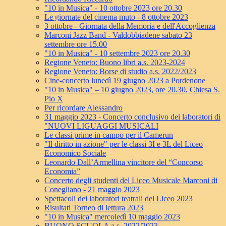
"10 in Musica" - 10 ottobre 2023 ore 20.30
Le giornate del cinema muto - 8 ottobre 2023
3 ottobre - Giornata della Memoria e dell'Accoglienza
Marconi Jazz Band - Valdobbiadene sabato 23
settembre ore 15.00
"10 in Musica" - 10 settembre 2023 ore 20.30
Regione Veneto: Buono libri a.s. 2023-2024
Regione Veneto: Borse di studio a.s. 2022/2023
Cine-concerto lunedì 19 giugno 2023 a Pordenone
"10 in Musica" – 10 giugno 2023, ore 20.30, Chiesa S.
Pio X
Per ricordare Alessandro
31 maggio 2023 - Concerto conclusivo dei laboratori di
"NUOVI LIGUAGGI MUSICALI
Le classi prime in campo per il Camerun
"Il diritto in azione" per le classi 3I e 3L del Liceo
Economico Sociale
Leonardo Dall’Armellina vincitore del “Concorso
Economia”
Concerto degli studenti del Liceo Musicale Marconi di
Conegliano - 21 maggio 2023
Spettacoli dei laboratori teatrali del Liceo 2023
Risultati Torneo di lettura 2023
"10 in Musica" mercoledì 10 maggio 2023
BUONO SCUOLA a.s. 2022/2023