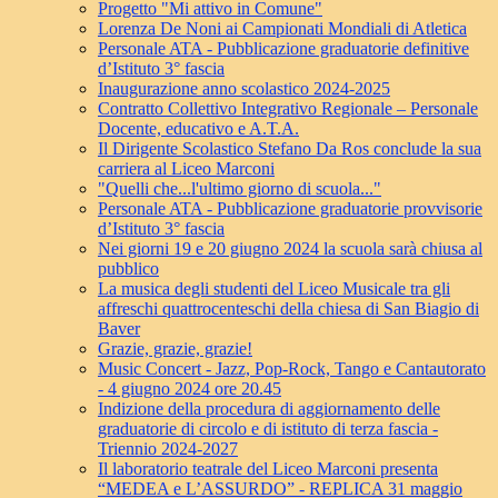
Progetto "Mi attivo in Comune"
Lorenza De Noni ai Campionati Mondiali di Atletica
Personale ATA - Pubblicazione graduatorie definitive
d’Istituto 3° fascia
Inaugurazione anno scolastico 2024-2025
Contratto Collettivo Integrativo Regionale – Personale
Docente, educativo e A.T.A.
Il Dirigente Scolastico Stefano Da Ros conclude la sua
carriera al Liceo Marconi
"Quelli che...l'ultimo giorno di scuola..."
Personale ATA - Pubblicazione graduatorie provvisorie
d’Istituto 3° fascia
Nei giorni 19 e 20 giugno 2024 la scuola sarà chiusa al
pubblico
La musica degli studenti del Liceo Musicale tra gli
affreschi quattrocenteschi della chiesa di San Biagio di
Baver
Grazie, grazie, grazie!
Music Concert - Jazz, Pop-Rock, Tango e Cantautorato
- 4 giugno 2024 ore 20.45
Indizione della procedura di aggiornamento delle
graduatorie di circolo e di istituto di terza fascia -
Triennio 2024-2027
Il laboratorio teatrale del Liceo Marconi presenta
“MEDEA e L’ASSURDO” - REPLICA 31 maggio