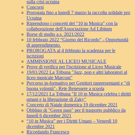
sulla crisi ucraina
Concorsi
Prorogata fino a lunedì 7 marzo la raccolta solidale pro
Ucraina
Riprendono i concerti del "10 in Musica" con la
collaborazione dell'Associazione Ad Libitum
Borse di studio a.s. 2021/2022
10 febbraio 2022 “Giorno del Ricordo” - Opportunità
di apprendimento.
PROROGATA al 4 febbraio la scadenza per le
iscrizioni
AMMISSIONE AL LICEO MUSICALE
Prove di verifica per l'iscrizione al Liceo Musicale
19/01/2022 La Tribuna "Jazz, pop e altri laboratori al
liceo musicale Marconi"
Percorso in-formativo per Genitori rappresentanti e "di
buona volontà"- Rete Benessere a scuola
17/12/2021 La Tribuna "Il 10 in Musica celebra i diritti
umani e la liberazione di Zaky"
Concerto di Natale domenica 19 dicembre 2021
Obbligo di "Green pass" per il trasporto pubblico da
lunedì 6 dicembre 2021
“10 in Musica” per i Diritti Umani – Venerdì 10
dicembre 2021
Ricordando Francesco