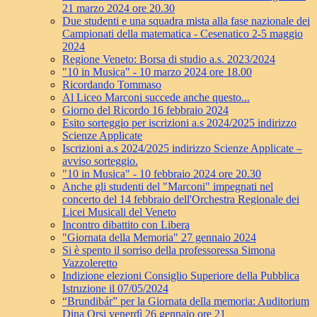
21 marzo 2024 ore 20.30
Due studenti e una squadra mista alla fase nazionale dei
Campionati della matematica - Cesenatico 2-5 maggio
2024
Regione Veneto: Borsa di studio a.s. 2023/2024
"10 in Musica" - 10 marzo 2024 ore 18.00
Ricordando Tommaso
Al Liceo Marconi succede anche questo...
Giorno del Ricordo 16 febbraio 2024
Esito sorteggio per iscrizioni a.s 2024/2025 indirizzo
Scienze Applicate
Iscrizioni a.s 2024/2025 indirizzo Scienze Applicate –
avviso sorteggio.
"10 in Musica" - 10 febbraio 2024 ore 20.30
Anche gli studenti del "Marconi" impegnati nel
concerto del 14 febbraio dell'Orchestra Regionale dei
Licei Musicali del Veneto
Incontro dibattito con Libera
"Giornata della Memoria" 27 gennaio 2024
Si è spento il sorriso della professoressa Simona
Vazzoleretto
Indizione elezioni Consiglio Superiore della Pubblica
Istruzione il 07/05/2024
“Brundibár” per la Giornata della memoria: Auditorium
Dina Orsi venerdì 26 gennaio ore 21