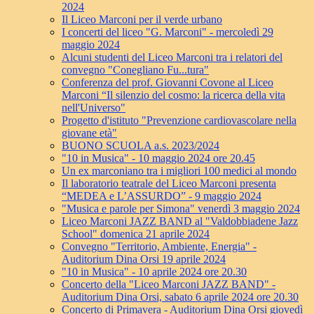
2024
Il Liceo Marconi per il verde urbano
I concerti del liceo "G. Marconi" - mercoledì 29
maggio 2024
Alcuni studenti del Liceo Marconi tra i relatori del
convegno "Conegliano Fu...tura"
Conferenza del prof. Giovanni Covone al Liceo
Marconi “Il silenzio del cosmo: la ricerca della vita
nell'Universo"
Progetto d'istituto "Prevenzione cardiovascolare nella
giovane età"
BUONO SCUOLA a.s. 2023/2024
"10 in Musica" - 10 maggio 2024 ore 20.45
Un ex marconiano tra i migliori 100 medici al mondo
Il laboratorio teatrale del Liceo Marconi presenta
“MEDEA e L’ASSURDO” - 9 maggio 2024
"Musica e parole per Simona" venerdì 3 maggio 2024
Liceo Marconi JAZZ BAND al "Valdobbiadene Jazz
School" domenica 21 aprile 2024
Convegno "Territorio, Ambiente, Energia" -
Auditorium Dina Orsi 19 aprile 2024
"10 in Musica" - 10 aprile 2024 ore 20.30
Concerto della "Liceo Marconi JAZZ BAND" -
Auditorium Dina Orsi, sabato 6 aprile 2024 ore 20.30
Concerto di Primavera - Auditorium Dina Orsi giovedì