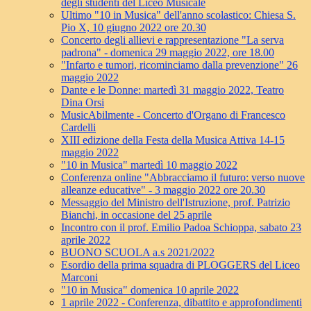
degli studenti del Liceo Musicale
Ultimo "10 in Musica" dell'anno scolastico: Chiesa S.
Pio X, 10 giugno 2022 ore 20.30
Concerto degli allievi e rappresentazione "La serva
padrona" - domenica 29 maggio 2022, ore 18.00
"Infarto e tumori, ricominciamo dalla prevenzione" 26
maggio 2022
Dante e le Donne: martedì 31 maggio 2022, Teatro
Dina Orsi
MusicAbilmente - Concerto d'Organo di Francesco
Cardelli
XIII edizione della Festa della Musica Attiva 14-15
maggio 2022
"10 in Musica" martedì 10 maggio 2022
Conferenza online "Abbracciamo il futuro: verso nuove
alleanze educative" - 3 maggio 2022 ore 20.30
Messaggio del Ministro dell'Istruzione, prof. Patrizio
Bianchi, in occasione del 25 aprile
Incontro con il prof. Emilio Padoa Schioppa, sabato 23
aprile 2022
BUONO SCUOLA a.s 2021/2022
Esordio della prima squadra di PLOGGERS del Liceo
Marconi
"10 in Musica" domenica 10 aprile 2022
1 aprile 2022 - Conferenza, dibattito e approfondimenti