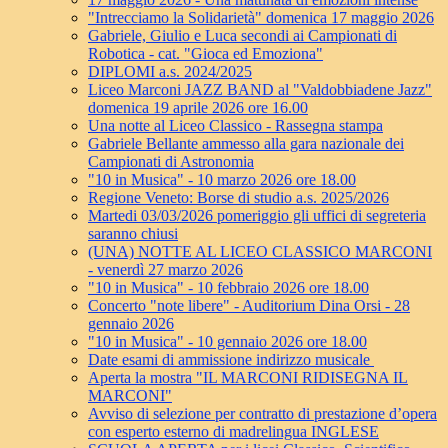
"Intrecciamo la Solidarietà" domenica 17 maggio 2026
Gabriele, Giulio e Luca secondi ai Campionati di
Robotica - cat. "Gioca ed Emoziona"
DIPLOMI a.s. 2024/2025
Liceo Marconi JAZZ BAND al "Valdobbiadene Jazz"
domenica 19 aprile 2026 ore 16.00
Una notte al Liceo Classico - Rassegna stampa
Gabriele Bellante ammesso alla gara nazionale dei
Campionati di Astronomia
"10 in Musica" - 10 marzo 2026 ore 18.00
Regione Veneto: Borse di studio a.s. 2025/2026
Martedi 03/03/2026 pomeriggio gli uffici di segreteria
saranno chiusi
(UNA) NOTTE AL LICEO CLASSICO MARCONI
- venerdì 27 marzo 2026
"10 in Musica" - 10 febbraio 2026 ore 18.00
Concerto "note libere" - Auditorium Dina Orsi - 28
gennaio 2026
"10 in Musica" - 10 gennaio 2026 ore 18.00
Date esami di ammissione indirizzo musicale
Aperta la mostra "IL MARCONI RIDISEGNA IL
MARCONI"
Avviso di selezione per contratto di prestazione d’opera
con esperto esterno di madrelingua INGLESE