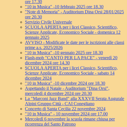
ore 17.30
"10 in Musica" -10 febbraio 2025 ore 18.30
"Note di Memoria" - Auditorium Dina Orsi 28/01/2025
ore 20.30
Servizio Civile Universale
SCUOLA APERTA per i licei Classico, Scientifico,
Scienze Applicate, Economico Sociale - domenica 12
gennaio 2025
AVVISO - Modificate le date per le iscrizioni alle classi
prime a.s. 2025/2026
"10 in Musica" -10 gennaio 2025 ore 18.30
Flash-mob "CANTO PER LA PACE" - venerdì 20
dicembre 2024 ore 14.30
SCUOLA APERTA per i licei Classico, Scientifico,
Scienze Applicate, Economico Sociale - sabato 14
dicembre 2024
"10 in Musica" -10 dicembre 2024 ore 18.30
Aspettando il Natale - Auditorium "Dina Orsi",
mercoledì 4 dicembre 2024 ore 20.30
La "Marconi Jazz Band" alla XXXVII Serata Augurale
Alpini Gruppo Città - CAI Conegliano
Concerto di Santa Cecilia 22 novembre 2024
"10 in Musica" - 10 novembre 2024 ore 17.00
Mercoledì 6 novembre la scuola rimane chiusa per
ricorrenza del Santo Patrono