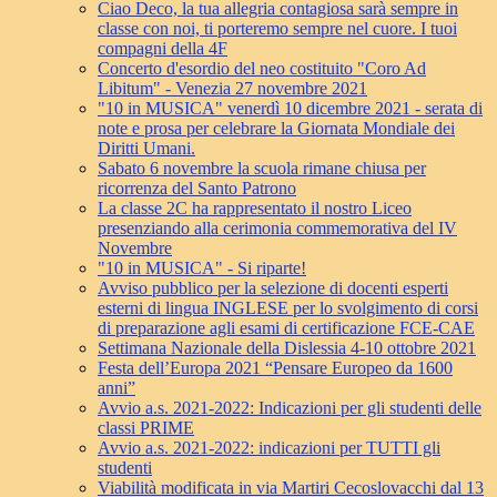
Ciao Deco, la tua allegria contagiosa sarà sempre in
classe con noi, ti porteremo sempre nel cuore. I tuoi
compagni della 4F
Concerto d'esordio del neo costituito "Coro Ad
Libitum" - Venezia 27 novembre 2021
"10 in MUSICA" venerdì 10 dicembre 2021 - serata di
note e prosa per celebrare la Giornata Mondiale dei
Diritti Umani.
Sabato 6 novembre la scuola rimane chiusa per
ricorrenza del Santo Patrono
La classe 2C ha rappresentato il nostro Liceo
presenziando alla cerimonia commemorativa del IV
Novembre
"10 in MUSICA" - Si riparte!
Avviso pubblico per la selezione di docenti esperti
esterni di lingua INGLESE per lo svolgimento di corsi
di preparazione agli esami di certificazione FCE-CAE
Settimana Nazionale della Dislessia 4-10 ottobre 2021
Festa dell’Europa 2021 “Pensare Europeo da 1600
anni”
Avvio a.s. 2021-2022: Indicazioni per gli studenti delle
classi PRIME
Avvio a.s. 2021-2022: indicazioni per TUTTI gli
studenti
Viabilità modificata in via Martiri Cecoslovacchi dal 13