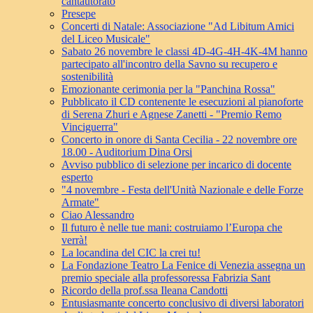
cantautorato
Presepe
Concerti di Natale: Associazione "Ad Libitum Amici
del Liceo Musicale"
Sabato 26 novembre le classi 4D-4G-4H-4K-4M hanno
partecipato all'incontro della Savno su recupero e
sostenibilità
Emozionante cerimonia per la "Panchina Rossa"
Pubblicato il CD contenente le esecuzioni al pianoforte
di Serena Zhuri e Agnese Zanetti - "Premio Remo
Vinciguerra"
Concerto in onore di Santa Cecilia - 22 novembre ore
18.00 - Auditorium Dina Orsi
Avviso pubblico di selezione per incarico di docente
esperto
"4 novembre - Festa dell'Unità Nazionale e delle Forze
Armate"
Ciao Alessandro
Il futuro è nelle tue mani: costruiamo l’Europa che
verrà!
La locandina del CIC la crei tu!
La Fondazione Teatro La Fenice di Venezia assegna un
premio speciale alla professoressa Fabrizia Sant
Ricordo della prof.ssa Ileana Candotti
Entusiasmante concerto conclusivo di diversi laboratori