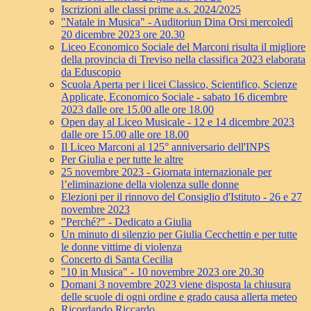
Iscrizioni alle classi prime a.s. 2024/2025
"Natale in Musica" - Auditoriun Dina Orsi mercoledì
20 dicembre 2023 ore 20.30
Liceo Economico Sociale del Marconi risulta il migliore
della provincia di Treviso nella classifica 2023 elaborata
da Eduscopio
Scuola Aperta per i licei Classico, Scientifico, Scienze
Applicate, Economico Sociale - sabato 16 dicembre
2023 dalle ore 15.00 alle ore 18.00
Open day al Liceo Musicale - 12 e 14 dicembre 2023
dalle ore 15.00 alle ore 18.00
Il Liceo Marconi al 125° anniversario dell'INPS
Per Giulia e per tutte le altre
25 novembre 2023 - Giornata internazionale per
l’eliminazione della violenza sulle donne
Elezioni per il rinnovo del Consiglio d'Istituto - 26 e 27
novembre 2023
"Perché?" - Dedicato a Giulia
Un minuto di silenzio per Giulia Cecchettin e per tutte
le donne vittime di violenza
Concerto di Santa Cecilia
"10 in Musica" - 10 novembre 2023 ore 20.30
Domani 3 novembre 2023 viene disposta la chiusura
delle scuole di ogni ordine e grado causa allerta meteo
Ricordando Riccardo