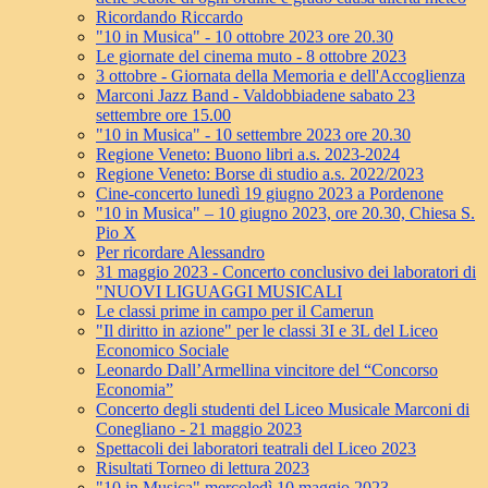
Ricordando Riccardo
"10 in Musica" - 10 ottobre 2023 ore 20.30
Le giornate del cinema muto - 8 ottobre 2023
3 ottobre - Giornata della Memoria e dell'Accoglienza
Marconi Jazz Band - Valdobbiadene sabato 23
settembre ore 15.00
"10 in Musica" - 10 settembre 2023 ore 20.30
Regione Veneto: Buono libri a.s. 2023-2024
Regione Veneto: Borse di studio a.s. 2022/2023
Cine-concerto lunedì 19 giugno 2023 a Pordenone
"10 in Musica" – 10 giugno 2023, ore 20.30, Chiesa S.
Pio X
Per ricordare Alessandro
31 maggio 2023 - Concerto conclusivo dei laboratori di
"NUOVI LIGUAGGI MUSICALI
Le classi prime in campo per il Camerun
"Il diritto in azione" per le classi 3I e 3L del Liceo
Economico Sociale
Leonardo Dall’Armellina vincitore del “Concorso
Economia”
Concerto degli studenti del Liceo Musicale Marconi di
Conegliano - 21 maggio 2023
Spettacoli dei laboratori teatrali del Liceo 2023
Risultati Torneo di lettura 2023
"10 in Musica" mercoledì 10 maggio 2023