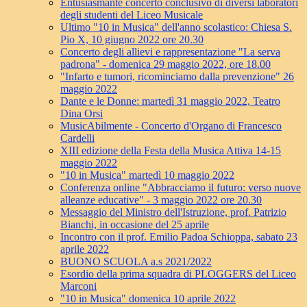
Entusiasmante concerto conclusivo di diversi laboratori
degli studenti del Liceo Musicale
Ultimo "10 in Musica" dell'anno scolastico: Chiesa S.
Pio X, 10 giugno 2022 ore 20.30
Concerto degli allievi e rappresentazione "La serva
padrona" - domenica 29 maggio 2022, ore 18.00
"Infarto e tumori, ricominciamo dalla prevenzione" 26
maggio 2022
Dante e le Donne: martedì 31 maggio 2022, Teatro
Dina Orsi
MusicAbilmente - Concerto d'Organo di Francesco
Cardelli
XIII edizione della Festa della Musica Attiva 14-15
maggio 2022
"10 in Musica" martedì 10 maggio 2022
Conferenza online "Abbracciamo il futuro: verso nuove
alleanze educative" - 3 maggio 2022 ore 20.30
Messaggio del Ministro dell'Istruzione, prof. Patrizio
Bianchi, in occasione del 25 aprile
Incontro con il prof. Emilio Padoa Schioppa, sabato 23
aprile 2022
BUONO SCUOLA a.s 2021/2022
Esordio della prima squadra di PLOGGERS del Liceo
Marconi
"10 in Musica" domenica 10 aprile 2022