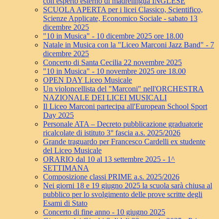
con esperto esterno di madrelingua INGLESE
SCUOLA APERTA per i licei Classico, Scientifico,
Scienze Applicate, Economico Sociale - sabato 13
dicembre 2025
"10 in Musica" - 10 dicembre 2025 ore 18.00
Natale in Musica con la "Liceo Marconi Jazz Band" - 7
dicembre 2025
Concerto di Santa Cecilia 22 novembre 2025
"10 in Musica" - 10 novembre 2025 ore 18.00
OPEN DAY Liceo Musicale
Un violoncellista del "Marconi" nell'ORCHESTRA
NAZIONALE DEI LICEI MUSICALI
Il Liceo Marconi partecipa all'European School Sport
Day 2025
Personale ATA – Decreto pubblicazione graduatorie
ricalcolate di istituto 3° fascia a.s. 2025/2026
Grande traguardo per Francesco Cardelli ex studente
del Liceo Musicale
ORARIO dal 10 al 13 settembre 2025 - 1^
SETTIMANA
Composizione classi PRIME a.s. 2025/2026
Nei giorni 18 e 19 giugno 2025 la scuola sarà chiusa al
pubblico per lo svolgimento delle prove scritte degli
Esami di Stato
Concerto di fine anno - 10 giugno 2025