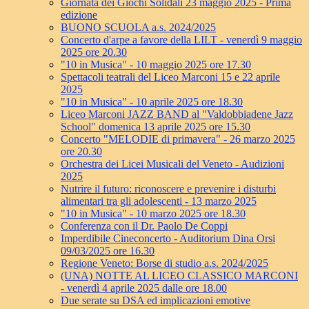
Giornata dei Giochi Solidali 23 maggio 2025 - Prima
edizione
BUONO SCUOLA a.s. 2024/2025
Concerto d'arpe a favore della LILT - venerdì 9 maggio
2025 ore 20.30
"10 in Musica" - 10 maggio 2025 ore 17.30
Spettacoli teatrali del Liceo Marconi 15 e 22 aprile
2025
"10 in Musica" - 10 aprile 2025 ore 18.30
Liceo Marconi JAZZ BAND al "Valdobbiadene Jazz
School" domenica 13 aprile 2025 ore 15.30
Concerto "MELODIE di primavera" - 26 marzo 2025
ore 20.30
Orchestra dei Licei Musicali del Veneto - Audizioni
2025
Nutrire il futuro: riconoscere e prevenire i disturbi
alimentari tra gli adolescenti - 13 marzo 2025
"10 in Musica" - 10 marzo 2025 ore 18.30
Conferenza con il Dr. Paolo De Coppi
Imperdibile Cineconcerto - Auditorium Dina Orsi
09/03/2025 ore 16.30
Regione Veneto: Borse di studio a.s. 2024/2025
(UNA) NOTTE AL LICEO CLASSICO MARCONI
- venerdì 4 aprile 2025 dalle ore 18.00
Due serate su DSA ed implicazioni emotive