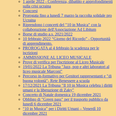
1 aprile 2022 - Conferenza, dibattito e approfondimenti
sulla crisi ucraina
Concorsi
Prorogata fino a lunedì 7 marzo la raccolta solidale pro
Ucraina
Riprendono i concerti del "10 in Musica" con la
collaborazione dell'Associazione Ad Libitum
Borse di studio a.s. 2021/2022
10 febbraio 2022 “Giorno del Ricordo” - Opportunità
di apprendimento.
PROROGATA al 4 febbraio la scadenza per le
iscrizioni
AMMISSIONE AL LICEO MUSICALE
Prove di verifica per l'iscrizione al Liceo Musicale
19/01/2022 La Tribuna "Jazz, pop e altri laboratori al
liceo musicale Marconi"
Percorso in-formativo per Genitori rappresentanti e "di
buona volontà"- Rete Benessere a scuola
17/12/2021 La Tribuna "Il 10 in Musica celebra i diritti
umani e la liberazione di Zaky"
Concerto di Natale domenica 19 dicembre 2021
Obbligo di "Green pass" per il trasporto pubblico da
lunedì 6 dicembre 2021
“10 in Musica” per i Diritti Umani – Venerdì 10
dicembre 2021