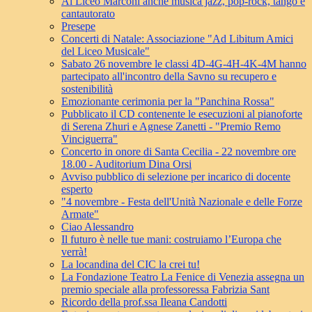
Al Liceo Marconi anche musica jazz, pop-rock, tango e
cantautorato
Presepe
Concerti di Natale: Associazione "Ad Libitum Amici
del Liceo Musicale"
Sabato 26 novembre le classi 4D-4G-4H-4K-4M hanno
partecipato all'incontro della Savno su recupero e
sostenibilità
Emozionante cerimonia per la "Panchina Rossa"
Pubblicato il CD contenente le esecuzioni al pianoforte
di Serena Zhuri e Agnese Zanetti - "Premio Remo
Vinciguerra"
Concerto in onore di Santa Cecilia - 22 novembre ore
18.00 - Auditorium Dina Orsi
Avviso pubblico di selezione per incarico di docente
esperto
"4 novembre - Festa dell'Unità Nazionale e delle Forze
Armate"
Ciao Alessandro
Il futuro è nelle tue mani: costruiamo l’Europa che
verrà!
La locandina del CIC la crei tu!
La Fondazione Teatro La Fenice di Venezia assegna un
premio speciale alla professoressa Fabrizia Sant
Ricordo della prof.ssa Ileana Candotti