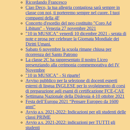
Ricordando Francesco
Ciao Deco, la tua allegria contagiosa sarà sempre in
classe con noi, ti porteremo sempre nel cuore. I tuoi
compagni della 4F
Concerto d'esordio del neo costituito "Coro Ad
Libitum" - Venezia 27 novembre 2021
"10 in MUSICA" venerdì 10 dicembre 2021 - serata di
note e prosa per celebrare la Giornata Mondiale dei
Diritti Umani.
Sabato 6 novembre la scuola rimane chiusa per
ricorrenza del Santo Patrono
La classe 2C ha rappresentato il nostro Liceo
presenziando alla cerimonia commemorativa del IV
Novembre
"10 in MUSICA" - Si riparte!
Avviso pubblico per la selezione di docenti esperti
esterni di lingua INGLESE per lo svolgimento di corsi
di preparazione agli esami di certificazione FCE-CAE
Settimana Nazionale della Dislessia 4-10 ottobre 2021
Festa dell’Europa 2021 “Pensare Europeo da 1600
anni”
Avvio a.s. 2021-2022: Indicazioni per gli studenti delle
classi PRIME
Avvio a.s. 2021-2022: indicazioni per TUTTI gli
studenti