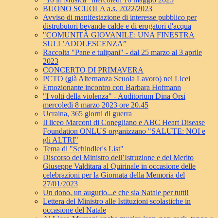
BUONO SCUOLA a.s. 2022/2023
Avviso di manifestazione di interesse pubblico per
distrubutori bevande calde e di erogatori d'acqua
"COMUNITÀ GIOVANILE: UNA FINESTRA
SULL’ADOLESCENZA”
Raccolta "Pane e tulipani" - dal 25 marzo al 3 aprile
2023
CONCERTO DI PRIMAVERA
PCTO (già Alternanza Scuola Lavoro) nei Licei
Emozionante incontro con Barbara Hofmann
"I volti della violenza" - Auditorium Dina Orsi
mercoledì 8 marzo 2023 ore 20.45
Ucraina, 365 giorni di guerra
Il liceo Marconi di Conegliano e ABC Heart Disease
Foundation ONLUS organizzano "SALUTE: NOI e
gli ALTRI"
Tema di "Schindler's List"
Discorso del Ministro dell’Istruzione e del Merito
Giuseppe Valditara al Quirinale in occasione delle
celebrazioni per la Giornata della Memoria del
27/01/2023
Un dono, un augurio...e che sia Natale per tutti!
Lettera del Ministro alle Istituzioni scolastiche in
occasione del Natale