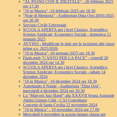
"AL PASSO CON IL DIGITALE" - 26 febbraio 2025
ore 17.30
"10 in Musica" -10 febbraio 2025 ore 18.30
"Note di Memoria" - Auditorium Dina Orsi 28/01/2025
ore 20.30
Servizio Civile Universale
SCUOLA APERTA per i licei Classico, Scientifico,
Scienze Applicate, Economico Sociale - domenica 12
gennaio 2025
AVVISO - Modificate le date per le iscrizioni alle classi
prime a.s. 2025/2026
"10 in Musica" -10 gennaio 2025 ore 18.30
Flash-mob "CANTO PER LA PACE" - venerdì 20
dicembre 2024 ore 14.30
SCUOLA APERTA per i licei Classico, Scientifico,
Scienze Applicate, Economico Sociale - sabato 14
dicembre 2024
"10 in Musica" -10 dicembre 2024 ore 18.30
Aspettando il Natale - Auditorium "Dina Orsi",
mercoledì 4 dicembre 2024 ore 20.30
La "Marconi Jazz Band" alla XXXVII Serata Augurale
Alpini Gruppo Città - CAI Conegliano
Concerto di Santa Cecilia 22 novembre 2024
"10 in Musica" - 10 novembre 2024 ore 17.00
Mercoledì 6 novembre la scuola rimane chiusa per