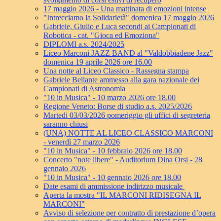
17 maggio 2026 - Una mattinata di emozioni intense
"Intrecciamo la Solidarietà" domenica 17 maggio 2026
Gabriele, Giulio e Luca secondi ai Campionati di
Robotica - cat. "Gioca ed Emoziona"
DIPLOMI a.s. 2024/2025
Liceo Marconi JAZZ BAND al "Valdobbiadene Jazz"
domenica 19 aprile 2026 ore 16.00
Una notte al Liceo Classico - Rassegna stampa
Gabriele Bellante ammesso alla gara nazionale dei
Campionati di Astronomia
"10 in Musica" - 10 marzo 2026 ore 18.00
Regione Veneto: Borse di studio a.s. 2025/2026
Martedi 03/03/2026 pomeriggio gli uffici di segreteria
saranno chiusi
(UNA) NOTTE AL LICEO CLASSICO MARCONI
- venerdì 27 marzo 2026
"10 in Musica" - 10 febbraio 2026 ore 18.00
Concerto "note libere" - Auditorium Dina Orsi - 28
gennaio 2026
"10 in Musica" - 10 gennaio 2026 ore 18.00
Date esami di ammissione indirizzo musicale
Aperta la mostra "IL MARCONI RIDISEGNA IL
MARCONI"
Avviso di selezione per contratto di prestazione d’opera