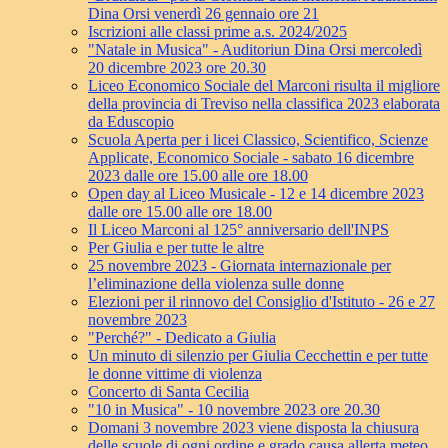
Dina Orsi venerdì 26 gennaio ore 21
Iscrizioni alle classi prime a.s. 2024/2025
"Natale in Musica" - Auditoriun Dina Orsi mercoledì
20 dicembre 2023 ore 20.30
Liceo Economico Sociale del Marconi risulta il migliore
della provincia di Treviso nella classifica 2023 elaborata
da Eduscopio
Scuola Aperta per i licei Classico, Scientifico, Scienze
Applicate, Economico Sociale - sabato 16 dicembre
2023 dalle ore 15.00 alle ore 18.00
Open day al Liceo Musicale - 12 e 14 dicembre 2023
dalle ore 15.00 alle ore 18.00
Il Liceo Marconi al 125° anniversario dell'INPS
Per Giulia e per tutte le altre
25 novembre 2023 - Giornata internazionale per
l’eliminazione della violenza sulle donne
Elezioni per il rinnovo del Consiglio d'Istituto - 26 e 27
novembre 2023
"Perché?" - Dedicato a Giulia
Un minuto di silenzio per Giulia Cecchettin e per tutte
le donne vittime di violenza
Concerto di Santa Cecilia
"10 in Musica" - 10 novembre 2023 ore 20.30
Domani 3 novembre 2023 viene disposta la chiusura
delle scuole di ogni ordine e grado causa allerta meteo