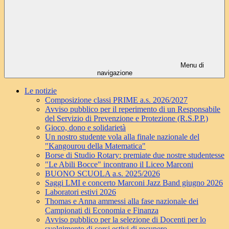
Menu di
navigazione
Le notizie
Composizione classi PRIME a.s. 2026/2027
Avviso pubblico per il reperimento di un Responsabile
del Servizio di Prevenzione e Protezione (R.S.P.P.)
Gioco, dono e solidarietà
Un nostro studente vola alla finale nazionale del
"Kangourou della Matematica"
Borse di Studio Rotary: premiate due nostre studentesse
"Le Abili Bocce" incontrano il Liceo Marconi
BUONO SCUOLA a.s. 2025/2026
Saggi LMI e concerto Marconi Jazz Band giugno 2026
Laboratori estivi 2026
Thomas e Anna ammessi alla fase nazionale dei
Campionati di Economia e Finanza
Avviso pubblico per la selezione di Docenti per lo
svolgimento di corsi estivi di recupero