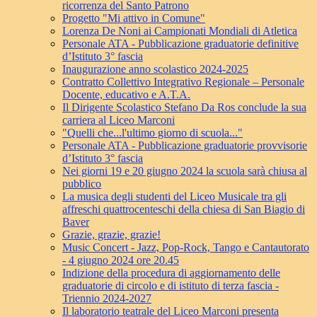
ricorrenza del Santo Patrono
Progetto "Mi attivo in Comune"
Lorenza De Noni ai Campionati Mondiali di Atletica
Personale ATA - Pubblicazione graduatorie definitive
d’Istituto 3° fascia
Inaugurazione anno scolastico 2024-2025
Contratto Collettivo Integrativo Regionale – Personale
Docente, educativo e A.T.A.
Il Dirigente Scolastico Stefano Da Ros conclude la sua
carriera al Liceo Marconi
"Quelli che...l'ultimo giorno di scuola..."
Personale ATA - Pubblicazione graduatorie provvisorie
d’Istituto 3° fascia
Nei giorni 19 e 20 giugno 2024 la scuola sarà chiusa al
pubblico
La musica degli studenti del Liceo Musicale tra gli
affreschi quattrocenteschi della chiesa di San Biagio di
Baver
Grazie, grazie, grazie!
Music Concert - Jazz, Pop-Rock, Tango e Cantautorato
- 4 giugno 2024 ore 20.45
Indizione della procedura di aggiornamento delle
graduatorie di circolo e di istituto di terza fascia -
Triennio 2024-2027
Il laboratorio teatrale del Liceo Marconi presenta