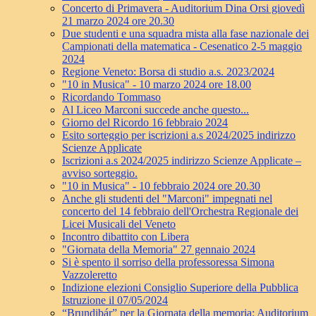
Concerto di Primavera - Auditorium Dina Orsi giovedì
21 marzo 2024 ore 20.30
Due studenti e una squadra mista alla fase nazionale dei
Campionati della matematica - Cesenatico 2-5 maggio
2024
Regione Veneto: Borsa di studio a.s. 2023/2024
"10 in Musica" - 10 marzo 2024 ore 18.00
Ricordando Tommaso
Al Liceo Marconi succede anche questo...
Giorno del Ricordo 16 febbraio 2024
Esito sorteggio per iscrizioni a.s 2024/2025 indirizzo
Scienze Applicate
Iscrizioni a.s 2024/2025 indirizzo Scienze Applicate –
avviso sorteggio.
"10 in Musica" - 10 febbraio 2024 ore 20.30
Anche gli studenti del "Marconi" impegnati nel
concerto del 14 febbraio dell'Orchestra Regionale dei
Licei Musicali del Veneto
Incontro dibattito con Libera
"Giornata della Memoria" 27 gennaio 2024
Si è spento il sorriso della professoressa Simona
Vazzoleretto
Indizione elezioni Consiglio Superiore della Pubblica
Istruzione il 07/05/2024
“Brundibár” per la Giornata della memoria: Auditorium