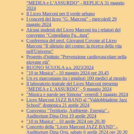
“MEDEA e L’ASSURDO” - REPLICA 31 maggio
2024
Il Liceo Marconi per il verde urbano
I concerti del liceo "G. Marconi" - mercoledì 29
maggio 2024
Alcuni studenti del Liceo Marconi tra i relatori del
convegno "Conegliano Fu...tura"
Conferenza del prof. Giovanni Covone al Liceo
Marconi “Il silenzio del cosmo: la ricerca della vita
nell'Universo"
Progetto d'istituto "Prevenzione cardiovascolare nella
giovane età"
BUONO SCUOLA a.s. 2023/2024
"10 in Musica" - 10 maggio 2024 ore 20.45
Un ex marconiano tra i migliori 100 medici al mondo
Il laboratorio teatrale del Liceo Marconi presenta
“MEDEA e L’ASSURDO” - 9 maggio 2024
"Musica e parole per Simona" venerdì 3 maggio 2024
Liceo Marconi JAZZ BAND al "Valdobbiadene Jazz
School" domenica 21 aprile 2024
Convegno "Territorio, Ambiente, Energia" -
Auditorium Dina Orsi 19 aprile 2024
"10 in Musica" - 10 aprile 2024 ore 20.30
Concerto della "Liceo Marconi JAZZ BAND" -
Auditorium Dina Orsi, sabato 6 aprile 2024 ore 20.30