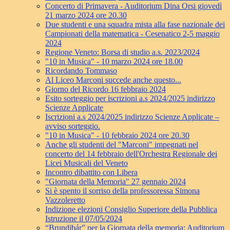
Concerto di Primavera - Auditorium Dina Orsi giovedì
21 marzo 2024 ore 20.30
Due studenti e una squadra mista alla fase nazionale dei
Campionati della matematica - Cesenatico 2-5 maggio
2024
Regione Veneto: Borsa di studio a.s. 2023/2024
"10 in Musica" - 10 marzo 2024 ore 18.00
Ricordando Tommaso
Al Liceo Marconi succede anche questo...
Giorno del Ricordo 16 febbraio 2024
Esito sorteggio per iscrizioni a.s 2024/2025 indirizzo
Scienze Applicate
Iscrizioni a.s 2024/2025 indirizzo Scienze Applicate –
avviso sorteggio.
"10 in Musica" - 10 febbraio 2024 ore 20.30
Anche gli studenti del "Marconi" impegnati nel
concerto del 14 febbraio dell'Orchestra Regionale dei
Licei Musicali del Veneto
Incontro dibattito con Libera
"Giornata della Memoria" 27 gennaio 2024
Si è spento il sorriso della professoressa Simona
Vazzoleretto
Indizione elezioni Consiglio Superiore della Pubblica
Istruzione il 07/05/2024
“Brundibár” per la Giornata della memoria: Auditorium