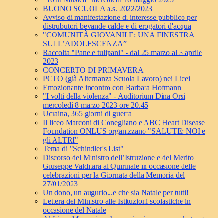
BUONO SCUOLA a.s. 2022/2023
Avviso di manifestazione di interesse pubblico per
distrubutori bevande calde e di erogatori d'acqua
"COMUNITÀ GIOVANILE: UNA FINESTRA
SULL’ADOLESCENZA”
Raccolta "Pane e tulipani" - dal 25 marzo al 3 aprile
2023
CONCERTO DI PRIMAVERA
PCTO (già Alternanza Scuola Lavoro) nei Licei
Emozionante incontro con Barbara Hofmann
"I volti della violenza" - Auditorium Dina Orsi
mercoledì 8 marzo 2023 ore 20.45
Ucraina, 365 giorni di guerra
Il liceo Marconi di Conegliano e ABC Heart Disease
Foundation ONLUS organizzano "SALUTE: NOI e
gli ALTRI"
Tema di "Schindler's List"
Discorso del Ministro dell’Istruzione e del Merito
Giuseppe Valditara al Quirinale in occasione delle
celebrazioni per la Giornata della Memoria del
27/01/2023
Un dono, un augurio...e che sia Natale per tutti!
Lettera del Ministro alle Istituzioni scolastiche in
occasione del Natale