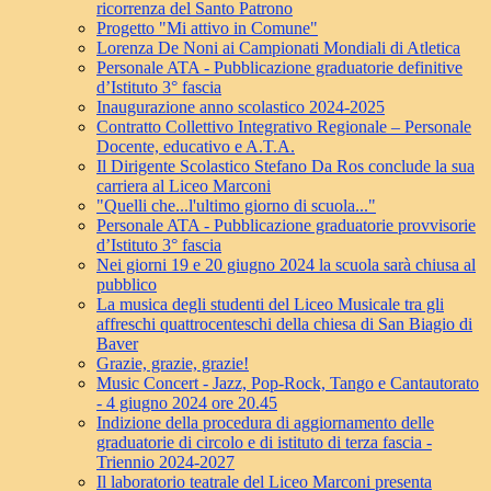
ricorrenza del Santo Patrono
Progetto "Mi attivo in Comune"
Lorenza De Noni ai Campionati Mondiali di Atletica
Personale ATA - Pubblicazione graduatorie definitive
d’Istituto 3° fascia
Inaugurazione anno scolastico 2024-2025
Contratto Collettivo Integrativo Regionale – Personale
Docente, educativo e A.T.A.
Il Dirigente Scolastico Stefano Da Ros conclude la sua
carriera al Liceo Marconi
"Quelli che...l'ultimo giorno di scuola..."
Personale ATA - Pubblicazione graduatorie provvisorie
d’Istituto 3° fascia
Nei giorni 19 e 20 giugno 2024 la scuola sarà chiusa al
pubblico
La musica degli studenti del Liceo Musicale tra gli
affreschi quattrocenteschi della chiesa di San Biagio di
Baver
Grazie, grazie, grazie!
Music Concert - Jazz, Pop-Rock, Tango e Cantautorato
- 4 giugno 2024 ore 20.45
Indizione della procedura di aggiornamento delle
graduatorie di circolo e di istituto di terza fascia -
Triennio 2024-2027
Il laboratorio teatrale del Liceo Marconi presenta