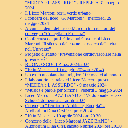
“MEDEA e L’ASSURDO” - REPLICA 31 maggio
2024
Il Liceo Marconi per il verde urbano
I concerti del liceo "G. Marconi" - mercoledì 29
maggio 2024
Alcuni studenti del Liceo Marconi tra i relatori del
convegno "Conegliano Fu...tura"
Conferenza del prof. Giovanni Covone al Liceo
Marconi “Il silenzio del cosmo: la ricerca della vita
nell'Universo"
Progetto d'istituto "Prevenzione cardiovascolare nella
giovane età"
BUONO SCUOLA a.s. 2023/2024
"10 in Musica" - 10 maggio 2024 ore 20.45
Un ex marconiano tra i migliori 100 medici al mondo
Il laboratorio teatrale del Liceo Marconi presenta
“MEDEA e L’ASSURDO” - 9 maggio 2024
"Musica e parole per Simona" venerdì 3 maggio 2024
Liceo Marconi JAZZ BAND al "Valdobbiadene Jazz
School" domenica 21 aprile 2024
Convegno "Territorio, Ambiente, Energia" -
Auditorium Dina Orsi 19 aprile 2024
"10 in Musica" - 10 aprile 2024 ore 20.30
Concerto della "Liceo Marconi JAZZ BAND" -
Auditorium Dina Orsi, sabato 6 aprile 2024 ore 20.30