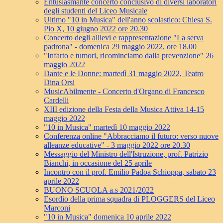
Entusiasmante concerto conclusivo di diversi laboratori
degli studenti del Liceo Musicale
Ultimo "10 in Musica" dell'anno scolastico: Chiesa S.
Pio X, 10 giugno 2022 ore 20.30
Concerto degli allievi e rappresentazione "La serva
padrona" - domenica 29 maggio 2022, ore 18.00
"Infarto e tumori, ricominciamo dalla prevenzione" 26
maggio 2022
Dante e le Donne: martedì 31 maggio 2022, Teatro
Dina Orsi
MusicAbilmente - Concerto d'Organo di Francesco
Cardelli
XIII edizione della Festa della Musica Attiva 14-15
maggio 2022
"10 in Musica" martedì 10 maggio 2022
Conferenza online "Abbracciamo il futuro: verso nuove
alleanze educative" - 3 maggio 2022 ore 20.30
Messaggio del Ministro dell'Istruzione, prof. Patrizio
Bianchi, in occasione del 25 aprile
Incontro con il prof. Emilio Padoa Schioppa, sabato 23
aprile 2022
BUONO SCUOLA a.s 2021/2022
Esordio della prima squadra di PLOGGERS del Liceo
Marconi
"10 in Musica" domenica 10 aprile 2022