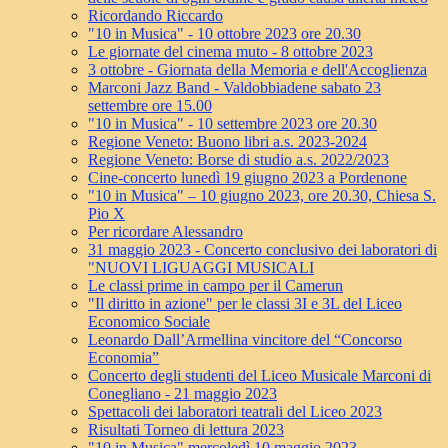
Ricordando Riccardo
"10 in Musica" - 10 ottobre 2023 ore 20.30
Le giornate del cinema muto - 8 ottobre 2023
3 ottobre - Giornata della Memoria e dell'Accoglienza
Marconi Jazz Band - Valdobbiadene sabato 23
settembre ore 15.00
"10 in Musica" - 10 settembre 2023 ore 20.30
Regione Veneto: Buono libri a.s. 2023-2024
Regione Veneto: Borse di studio a.s. 2022/2023
Cine-concerto lunedì 19 giugno 2023 a Pordenone
"10 in Musica" – 10 giugno 2023, ore 20.30, Chiesa S.
Pio X
Per ricordare Alessandro
31 maggio 2023 - Concerto conclusivo dei laboratori di
"NUOVI LIGUAGGI MUSICALI
Le classi prime in campo per il Camerun
"Il diritto in azione" per le classi 3I e 3L del Liceo
Economico Sociale
Leonardo Dall’Armellina vincitore del “Concorso
Economia”
Concerto degli studenti del Liceo Musicale Marconi di
Conegliano - 21 maggio 2023
Spettacoli dei laboratori teatrali del Liceo 2023
Risultati Torneo di lettura 2023
"10 in Musica" mercoledì 10 maggio 2023