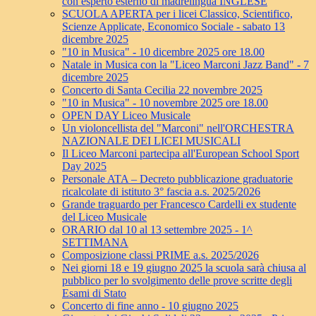
con esperto esterno di madrelingua INGLESE
SCUOLA APERTA per i licei Classico, Scientifico,
Scienze Applicate, Economico Sociale - sabato 13
dicembre 2025
"10 in Musica" - 10 dicembre 2025 ore 18.00
Natale in Musica con la "Liceo Marconi Jazz Band" - 7
dicembre 2025
Concerto di Santa Cecilia 22 novembre 2025
"10 in Musica" - 10 novembre 2025 ore 18.00
OPEN DAY Liceo Musicale
Un violoncellista del "Marconi" nell'ORCHESTRA
NAZIONALE DEI LICEI MUSICALI
Il Liceo Marconi partecipa all'European School Sport
Day 2025
Personale ATA – Decreto pubblicazione graduatorie
ricalcolate di istituto 3° fascia a.s. 2025/2026
Grande traguardo per Francesco Cardelli ex studente
del Liceo Musicale
ORARIO dal 10 al 13 settembre 2025 - 1^
SETTIMANA
Composizione classi PRIME a.s. 2025/2026
Nei giorni 18 e 19 giugno 2025 la scuola sarà chiusa al
pubblico per lo svolgimento delle prove scritte degli
Esami di Stato
Concerto di fine anno - 10 giugno 2025