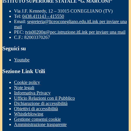
ISTITUTO SUPERIORE STATALE “G. MARCONI”
Via J.F. Kennedy, 12 – 31015 CONEGLIANO (TV)
Tel:
0438.411143 - 415550
Email:
segreteria@liceoconegliano.edu.it
Link per inviare una
mail
PEC:
tvis00200g@pec.istruzione.it
Link per inviare una mail
C.F.: 82003370267
Seguici su
Youtube
Sezione Link Utili
Cookie policy
Note legali
Informativa Privacy
Ufficio Relazioni con il Pubblico
Dichiarazione di accessibilità
Obiettivi di accessibilità
Whistleblowing
Gestione consensi cookie
Amministrazione trasparente