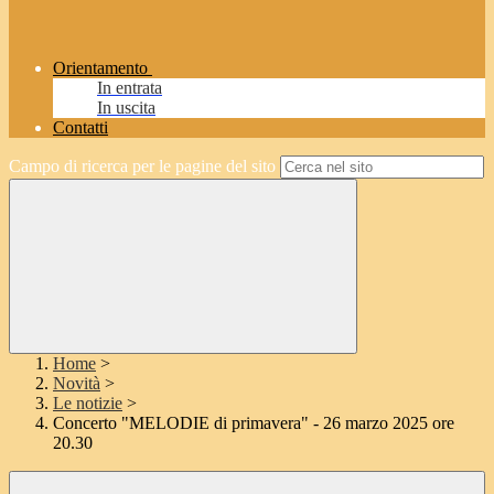
Orientamento
In entrata
In uscita
Contatti
Campo di ricerca per le pagine del sito
Home
>
Novità
>
Le notizie
>
Concerto "MELODIE di primavera" - 26 marzo 2025 ore
20.30