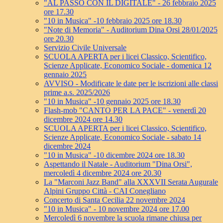
"AL PASSO CON IL DIGITALE" - 26 febbraio 2025
ore 17.30
"10 in Musica" -10 febbraio 2025 ore 18.30
"Note di Memoria" - Auditorium Dina Orsi 28/01/2025
ore 20.30
Servizio Civile Universale
SCUOLA APERTA per i licei Classico, Scientifico,
Scienze Applicate, Economico Sociale - domenica 12
gennaio 2025
AVVISO - Modificate le date per le iscrizioni alle classi
prime a.s. 2025/2026
"10 in Musica" -10 gennaio 2025 ore 18.30
Flash-mob "CANTO PER LA PACE" - venerdì 20
dicembre 2024 ore 14.30
SCUOLA APERTA per i licei Classico, Scientifico,
Scienze Applicate, Economico Sociale - sabato 14
dicembre 2024
"10 in Musica" -10 dicembre 2024 ore 18.30
Aspettando il Natale - Auditorium "Dina Orsi",
mercoledì 4 dicembre 2024 ore 20.30
La "Marconi Jazz Band" alla XXXVII Serata Augurale
Alpini Gruppo Città - CAI Conegliano
Concerto di Santa Cecilia 22 novembre 2024
"10 in Musica" - 10 novembre 2024 ore 17.00
Mercoledì 6 novembre la scuola rimane chiusa per