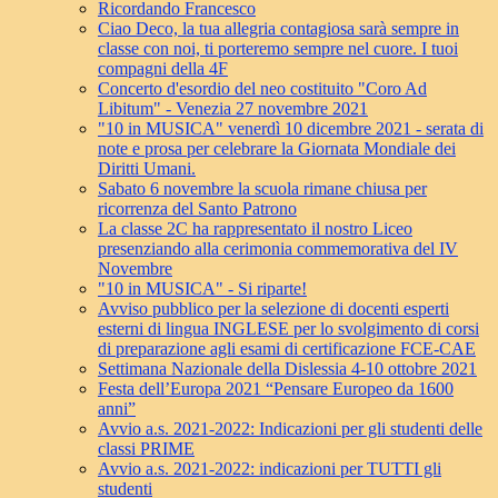
Ricordando Francesco
Ciao Deco, la tua allegria contagiosa sarà sempre in
classe con noi, ti porteremo sempre nel cuore. I tuoi
compagni della 4F
Concerto d'esordio del neo costituito "Coro Ad
Libitum" - Venezia 27 novembre 2021
"10 in MUSICA" venerdì 10 dicembre 2021 - serata di
note e prosa per celebrare la Giornata Mondiale dei
Diritti Umani.
Sabato 6 novembre la scuola rimane chiusa per
ricorrenza del Santo Patrono
La classe 2C ha rappresentato il nostro Liceo
presenziando alla cerimonia commemorativa del IV
Novembre
"10 in MUSICA" - Si riparte!
Avviso pubblico per la selezione di docenti esperti
esterni di lingua INGLESE per lo svolgimento di corsi
di preparazione agli esami di certificazione FCE-CAE
Settimana Nazionale della Dislessia 4-10 ottobre 2021
Festa dell’Europa 2021 “Pensare Europeo da 1600
anni”
Avvio a.s. 2021-2022: Indicazioni per gli studenti delle
classi PRIME
Avvio a.s. 2021-2022: indicazioni per TUTTI gli
studenti