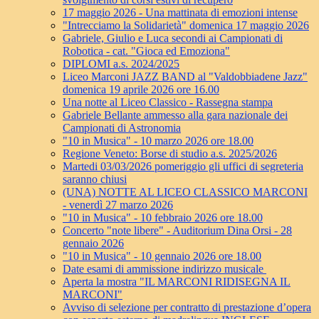
17 maggio 2026 - Una mattinata di emozioni intense
"Intrecciamo la Solidarietà" domenica 17 maggio 2026
Gabriele, Giulio e Luca secondi ai Campionati di
Robotica - cat. "Gioca ed Emoziona"
DIPLOMI a.s. 2024/2025
Liceo Marconi JAZZ BAND al "Valdobbiadene Jazz"
domenica 19 aprile 2026 ore 16.00
Una notte al Liceo Classico - Rassegna stampa
Gabriele Bellante ammesso alla gara nazionale dei
Campionati di Astronomia
"10 in Musica" - 10 marzo 2026 ore 18.00
Regione Veneto: Borse di studio a.s. 2025/2026
Martedi 03/03/2026 pomeriggio gli uffici di segreteria
saranno chiusi
(UNA) NOTTE AL LICEO CLASSICO MARCONI
- venerdì 27 marzo 2026
"10 in Musica" - 10 febbraio 2026 ore 18.00
Concerto "note libere" - Auditorium Dina Orsi - 28
gennaio 2026
"10 in Musica" - 10 gennaio 2026 ore 18.00
Date esami di ammissione indirizzo musicale
Aperta la mostra "IL MARCONI RIDISEGNA IL
MARCONI"
Avviso di selezione per contratto di prestazione d’opera