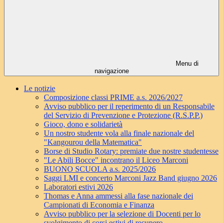
Menu di
navigazione
Le notizie
Composizione classi PRIME a.s. 2026/2027
Avviso pubblico per il reperimento di un Responsabile
del Servizio di Prevenzione e Protezione (R.S.P.P.)
Gioco, dono e solidarietà
Un nostro studente vola alla finale nazionale del
"Kangourou della Matematica"
Borse di Studio Rotary: premiate due nostre studentesse
"Le Abili Bocce" incontrano il Liceo Marconi
BUONO SCUOLA a.s. 2025/2026
Saggi LMI e concerto Marconi Jazz Band giugno 2026
Laboratori estivi 2026
Thomas e Anna ammessi alla fase nazionale dei
Campionati di Economia e Finanza
Avviso pubblico per la selezione di Docenti per lo
svolgimento di corsi estivi di recupero