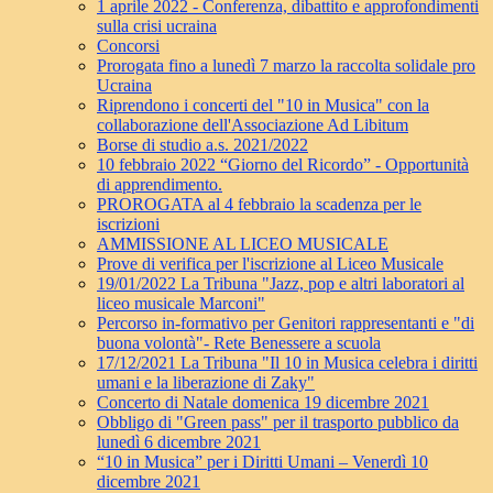
1 aprile 2022 - Conferenza, dibattito e approfondimenti
sulla crisi ucraina
Concorsi
Prorogata fino a lunedì 7 marzo la raccolta solidale pro
Ucraina
Riprendono i concerti del "10 in Musica" con la
collaborazione dell'Associazione Ad Libitum
Borse di studio a.s. 2021/2022
10 febbraio 2022 “Giorno del Ricordo” - Opportunità
di apprendimento.
PROROGATA al 4 febbraio la scadenza per le
iscrizioni
AMMISSIONE AL LICEO MUSICALE
Prove di verifica per l'iscrizione al Liceo Musicale
19/01/2022 La Tribuna "Jazz, pop e altri laboratori al
liceo musicale Marconi"
Percorso in-formativo per Genitori rappresentanti e "di
buona volontà"- Rete Benessere a scuola
17/12/2021 La Tribuna "Il 10 in Musica celebra i diritti
umani e la liberazione di Zaky"
Concerto di Natale domenica 19 dicembre 2021
Obbligo di "Green pass" per il trasporto pubblico da
lunedì 6 dicembre 2021
“10 in Musica” per i Diritti Umani – Venerdì 10
dicembre 2021