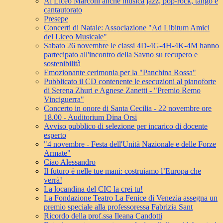
Al Liceo Marconi anche musica jazz, pop-rock, tango e
cantautorato
Presepe
Concerti di Natale: Associazione "Ad Libitum Amici
del Liceo Musicale"
Sabato 26 novembre le classi 4D-4G-4H-4K-4M hanno
partecipato all'incontro della Savno su recupero e
sostenibilità
Emozionante cerimonia per la "Panchina Rossa"
Pubblicato il CD contenente le esecuzioni al pianoforte
di Serena Zhuri e Agnese Zanetti - "Premio Remo
Vinciguerra"
Concerto in onore di Santa Cecilia - 22 novembre ore
18.00 - Auditorium Dina Orsi
Avviso pubblico di selezione per incarico di docente
esperto
"4 novembre - Festa dell'Unità Nazionale e delle Forze
Armate"
Ciao Alessandro
Il futuro è nelle tue mani: costruiamo l’Europa che
verrà!
La locandina del CIC la crei tu!
La Fondazione Teatro La Fenice di Venezia assegna un
premio speciale alla professoressa Fabrizia Sant
Ricordo della prof.ssa Ileana Candotti