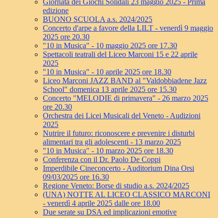
Giornata dei Giochi Solidali 23 maggio 2025 - Prima
edizione
BUONO SCUOLA a.s. 2024/2025
Concerto d'arpe a favore della LILT - venerdì 9 maggio
2025 ore 20.30
"10 in Musica" - 10 maggio 2025 ore 17.30
Spettacoli teatrali del Liceo Marconi 15 e 22 aprile
2025
"10 in Musica" - 10 aprile 2025 ore 18.30
Liceo Marconi JAZZ BAND al "Valdobbiadene Jazz
School" domenica 13 aprile 2025 ore 15.30
Concerto "MELODIE di primavera" - 26 marzo 2025
ore 20.30
Orchestra dei Licei Musicali del Veneto - Audizioni
2025
Nutrire il futuro: riconoscere e prevenire i disturbi
alimentari tra gli adolescenti - 13 marzo 2025
"10 in Musica" - 10 marzo 2025 ore 18.30
Conferenza con il Dr. Paolo De Coppi
Imperdibile Cineconcerto - Auditorium Dina Orsi
09/03/2025 ore 16.30
Regione Veneto: Borse di studio a.s. 2024/2025
(UNA) NOTTE AL LICEO CLASSICO MARCONI
- venerdì 4 aprile 2025 dalle ore 18.00
Due serate su DSA ed implicazioni emotive