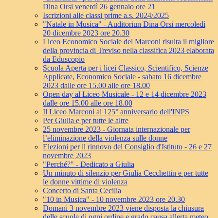
Dina Orsi venerdì 26 gennaio ore 21
Iscrizioni alle classi prime a.s. 2024/2025
"Natale in Musica" - Auditoriun Dina Orsi mercoledì
20 dicembre 2023 ore 20.30
Liceo Economico Sociale del Marconi risulta il migliore
della provincia di Treviso nella classifica 2023 elaborata
da Eduscopio
Scuola Aperta per i licei Classico, Scientifico, Scienze
Applicate, Economico Sociale - sabato 16 dicembre
2023 dalle ore 15.00 alle ore 18.00
Open day al Liceo Musicale - 12 e 14 dicembre 2023
dalle ore 15.00 alle ore 18.00
Il Liceo Marconi al 125° anniversario dell'INPS
Per Giulia e per tutte le altre
25 novembre 2023 - Giornata internazionale per
l’eliminazione della violenza sulle donne
Elezioni per il rinnovo del Consiglio d'Istituto - 26 e 27
novembre 2023
"Perché?" - Dedicato a Giulia
Un minuto di silenzio per Giulia Cecchettin e per tutte
le donne vittime di violenza
Concerto di Santa Cecilia
"10 in Musica" - 10 novembre 2023 ore 20.30
Domani 3 novembre 2023 viene disposta la chiusura
delle scuole di ogni ordine e grado causa allerta meteo