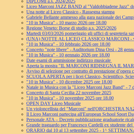
DIPLOMI a.s. 2024/2025
Liceo Marconi JAZZ BAND al "Valdobbiadene Jazz" dom
Una notte al Liceo Classico - Rassegna stampa
Gabriele Bellante ammesso alla gara nazionale dei Camp
"10 in Musica" - 10 marzo 2026 ore 18.00
Regione Veneto: Borse di studio a.s. 2025/2026
Martedi 03/03/2026 pomeriggio gli uffici di segreteria sa
(UNA) NOTTE AL LICEO CLASSICO MARCONI - ven
"10 in Musica" - 10 febbraio 2026 ore 18.00
Concerto "note libere" - Auditorium Dina Orsi - 28 genn
"10 in Musica" - 10 gennaio 2026 ore 18.00
Date esami di ammissione indirizzo musicale
Aperta la mostra "IL MARCONI RIDISEGNA IL MA
Avviso di selezione per contratto di prestazione d’oper
SCUOLA APERTA per i licei Classico, Scientifico, Scie
"10 in Musica" - 10 dicembre 2025 ore 18.00
Natale in Musica con la "Liceo Marconi Jazz Band" - 7
Concerto di Santa Cecilia 22 novembre 2025
"10 in Musica" - 10 novembre 2025 ore 18.00
OPEN DAY Liceo Musicale
Un violoncellista del "Marconi" nell'ORCHESTRA
Il Liceo Marconi partecipa all'European School Sport D
Personale ATA – Decreto pubblicazione graduatorie ricalco
Grande traguardo per Francesco Cardelli ex studente del
ORARIO dal 10 al 13 settembre 2025 - 1^ SETTIMA