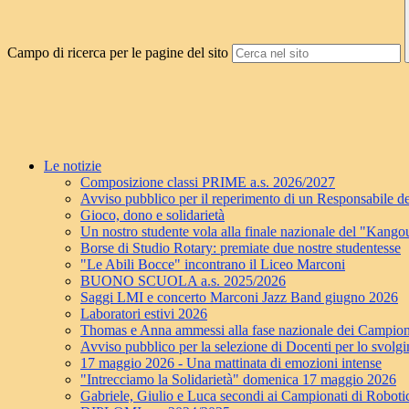
Campo di ricerca per le pagine del sito
Le notizie
Composizione classi PRIME a.s. 2026/2027
Avviso pubblico per il reperimento di un Responsabile de
Gioco, dono e solidarietà
Un nostro studente vola alla finale nazionale del "Kang
Borse di Studio Rotary: premiate due nostre studentesse
"Le Abili Bocce" incontrano il Liceo Marconi
BUONO SCUOLA a.s. 2025/2026
Saggi LMI e concerto Marconi Jazz Band giugno 2026
Laboratori estivi 2026
Thomas e Anna ammessi alla fase nazionale dei Campion
Avviso pubblico per la selezione di Docenti per lo svolgim
17 maggio 2026 - Una mattinata di emozioni intense
"Intrecciamo la Solidarietà" domenica 17 maggio 2026
Gabriele, Giulio e Luca secondi ai Campionati di Roboti