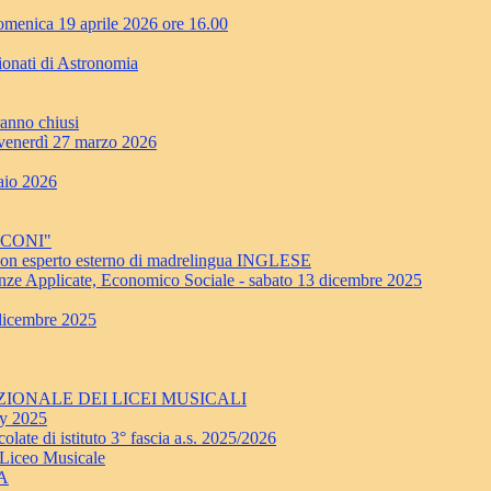
enica 19 aprile 2026 ore 16.00
ionati di Astronomia
ranno chiusi
erdì 27 marzo 2026
aio 2026
RCONI"
a con esperto esterno di madrelingua INGLESE
nze Applicate, Economico Sociale - sabato 13 dicembre 2025
 dicembre 2025
 NAZIONALE DEI LICEI MUSICALI
ay 2025
late di istituto 3° fascia a.s. 2025/2026
 Liceo Musicale
NA