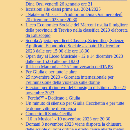
Dina Orsi venerdì 26 gennaio ore 21
Iscrizioni alle classi prime a.s. 2024/2025
"Natale in Musica" - Auditoriun Dina Orsi mercoledì
20 dicembre 2023 ore 20.30
Liceo Economico Sociale del Marconi risulta il migliore
della provincia di Treviso nella classifica 2023 elaborata
da Eduscopio
Scuola Aperta per i licei Classico, Scientifico, Scienze
Applicate, Economico Sociale - sabato 16 dicembre
2023 dalle ore 15.00 alle ore 18.00
Open day al Liceo Musicale - 12 e 14 dicembre 2023
dalle ore 15.00 alle ore 18.00
Il Liceo Marconi al 125° anniversario dell'INPS
Per Giulia e per tutte le altre
25 novembre 2023 - Giornata internazionale per
l’eliminazione della violenza sulle donne
Elezioni per il rinnovo del Consiglio d'Istituto - 26 e 27
novembre 2023
"Perché?" - Dedicato a Giulia
Un minuto di silenzio per Giulia Cecchettin e per tutte
le donne vittime di violenza
Concerto di Santa Cecilia
"10 in Musica" - 10 novembre 2023 ore 20.30
Domani 3 novembre 2023 viene disposta la chiusura
delle scuole di ogni ordine e grado causa allerta meteo