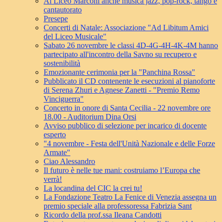
Al Liceo Marconi anche musica jazz, pop-rock, tango e
cantautorato
Presepe
Concerti di Natale: Associazione "Ad Libitum Amici
del Liceo Musicale"
Sabato 26 novembre le classi 4D-4G-4H-4K-4M hanno
partecipato all'incontro della Savno su recupero e
sostenibilità
Emozionante cerimonia per la "Panchina Rossa"
Pubblicato il CD contenente le esecuzioni al pianoforte
di Serena Zhuri e Agnese Zanetti - "Premio Remo
Vinciguerra"
Concerto in onore di Santa Cecilia - 22 novembre ore
18.00 - Auditorium Dina Orsi
Avviso pubblico di selezione per incarico di docente
esperto
"4 novembre - Festa dell'Unità Nazionale e delle Forze
Armate"
Ciao Alessandro
Il futuro è nelle tue mani: costruiamo l’Europa che
verrà!
La locandina del CIC la crei tu!
La Fondazione Teatro La Fenice di Venezia assegna un
premio speciale alla professoressa Fabrizia Sant
Ricordo della prof.ssa Ileana Candotti