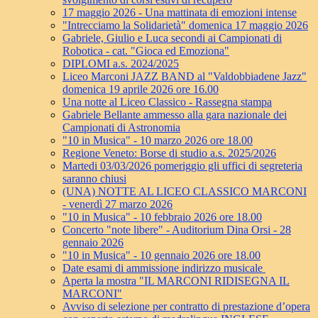
17 maggio 2026 - Una mattinata di emozioni intense
"Intrecciamo la Solidarietà" domenica 17 maggio 2026
Gabriele, Giulio e Luca secondi ai Campionati di
Robotica - cat. "Gioca ed Emoziona"
DIPLOMI a.s. 2024/2025
Liceo Marconi JAZZ BAND al "Valdobbiadene Jazz"
domenica 19 aprile 2026 ore 16.00
Una notte al Liceo Classico - Rassegna stampa
Gabriele Bellante ammesso alla gara nazionale dei
Campionati di Astronomia
"10 in Musica" - 10 marzo 2026 ore 18.00
Regione Veneto: Borse di studio a.s. 2025/2026
Martedi 03/03/2026 pomeriggio gli uffici di segreteria
saranno chiusi
(UNA) NOTTE AL LICEO CLASSICO MARCONI
- venerdì 27 marzo 2026
"10 in Musica" - 10 febbraio 2026 ore 18.00
Concerto "note libere" - Auditorium Dina Orsi - 28
gennaio 2026
"10 in Musica" - 10 gennaio 2026 ore 18.00
Date esami di ammissione indirizzo musicale
Aperta la mostra "IL MARCONI RIDISEGNA IL
MARCONI"
Avviso di selezione per contratto di prestazione d’opera