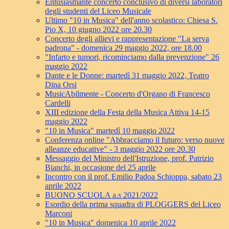
Entusiasmante concerto conclusivo di diversi laboratori
degli studenti del Liceo Musicale
Ultimo "10 in Musica" dell'anno scolastico: Chiesa S.
Pio X, 10 giugno 2022 ore 20.30
Concerto degli allievi e rappresentazione "La serva
padrona" - domenica 29 maggio 2022, ore 18.00
"Infarto e tumori, ricominciamo dalla prevenzione" 26
maggio 2022
Dante e le Donne: martedì 31 maggio 2022, Teatro
Dina Orsi
MusicAbilmente - Concerto d'Organo di Francesco
Cardelli
XIII edizione della Festa della Musica Attiva 14-15
maggio 2022
"10 in Musica" martedì 10 maggio 2022
Conferenza online "Abbracciamo il futuro: verso nuove
alleanze educative" - 3 maggio 2022 ore 20.30
Messaggio del Ministro dell'Istruzione, prof. Patrizio
Bianchi, in occasione del 25 aprile
Incontro con il prof. Emilio Padoa Schioppa, sabato 23
aprile 2022
BUONO SCUOLA a.s 2021/2022
Esordio della prima squadra di PLOGGERS del Liceo
Marconi
"10 in Musica" domenica 10 aprile 2022