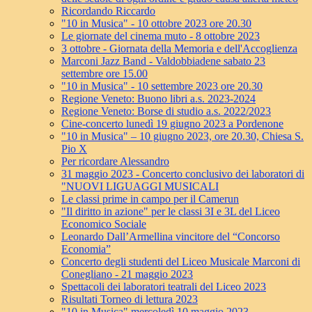
Ricordando Riccardo
"10 in Musica" - 10 ottobre 2023 ore 20.30
Le giornate del cinema muto - 8 ottobre 2023
3 ottobre - Giornata della Memoria e dell'Accoglienza
Marconi Jazz Band - Valdobbiadene sabato 23
settembre ore 15.00
"10 in Musica" - 10 settembre 2023 ore 20.30
Regione Veneto: Buono libri a.s. 2023-2024
Regione Veneto: Borse di studio a.s. 2022/2023
Cine-concerto lunedì 19 giugno 2023 a Pordenone
"10 in Musica" – 10 giugno 2023, ore 20.30, Chiesa S.
Pio X
Per ricordare Alessandro
31 maggio 2023 - Concerto conclusivo dei laboratori di
"NUOVI LIGUAGGI MUSICALI
Le classi prime in campo per il Camerun
"Il diritto in azione" per le classi 3I e 3L del Liceo
Economico Sociale
Leonardo Dall’Armellina vincitore del “Concorso
Economia”
Concerto degli studenti del Liceo Musicale Marconi di
Conegliano - 21 maggio 2023
Spettacoli dei laboratori teatrali del Liceo 2023
Risultati Torneo di lettura 2023
"10 in Musica" mercoledì 10 maggio 2023