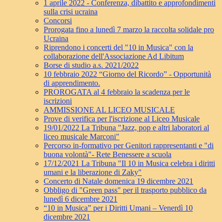
1 aprile 2022 - Conferenza, dibattito e approfondimenti
sulla crisi ucraina
Concorsi
Prorogata fino a lunedì 7 marzo la raccolta solidale pro
Ucraina
Riprendono i concerti del "10 in Musica" con la
collaborazione dell'Associazione Ad Libitum
Borse di studio a.s. 2021/2022
10 febbraio 2022 “Giorno del Ricordo” - Opportunità
di apprendimento.
PROROGATA al 4 febbraio la scadenza per le
iscrizioni
AMMISSIONE AL LICEO MUSICALE
Prove di verifica per l'iscrizione al Liceo Musicale
19/01/2022 La Tribuna "Jazz, pop e altri laboratori al
liceo musicale Marconi"
Percorso in-formativo per Genitori rappresentanti e "di
buona volontà"- Rete Benessere a scuola
17/12/2021 La Tribuna "Il 10 in Musica celebra i diritti
umani e la liberazione di Zaky"
Concerto di Natale domenica 19 dicembre 2021
Obbligo di "Green pass" per il trasporto pubblico da
lunedì 6 dicembre 2021
“10 in Musica” per i Diritti Umani – Venerdì 10
dicembre 2021