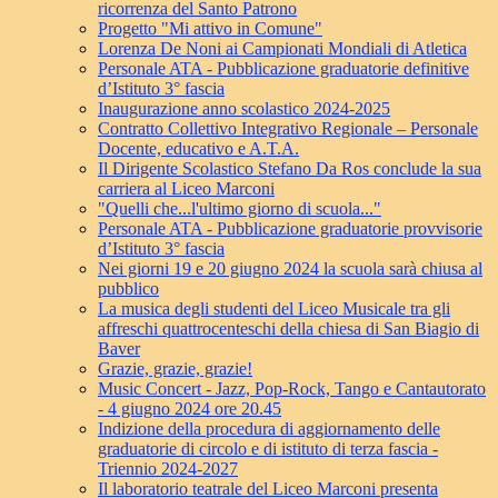
ricorrenza del Santo Patrono
Progetto "Mi attivo in Comune"
Lorenza De Noni ai Campionati Mondiali di Atletica
Personale ATA - Pubblicazione graduatorie definitive
d’Istituto 3° fascia
Inaugurazione anno scolastico 2024-2025
Contratto Collettivo Integrativo Regionale – Personale
Docente, educativo e A.T.A.
Il Dirigente Scolastico Stefano Da Ros conclude la sua
carriera al Liceo Marconi
"Quelli che...l'ultimo giorno di scuola..."
Personale ATA - Pubblicazione graduatorie provvisorie
d’Istituto 3° fascia
Nei giorni 19 e 20 giugno 2024 la scuola sarà chiusa al
pubblico
La musica degli studenti del Liceo Musicale tra gli
affreschi quattrocenteschi della chiesa di San Biagio di
Baver
Grazie, grazie, grazie!
Music Concert - Jazz, Pop-Rock, Tango e Cantautorato
- 4 giugno 2024 ore 20.45
Indizione della procedura di aggiornamento delle
graduatorie di circolo e di istituto di terza fascia -
Triennio 2024-2027
Il laboratorio teatrale del Liceo Marconi presenta