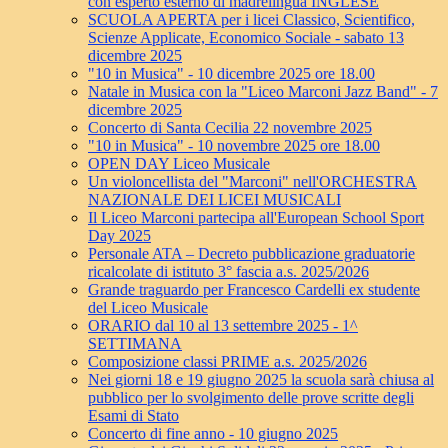
con esperto esterno di madrelingua INGLESE
SCUOLA APERTA per i licei Classico, Scientifico,
Scienze Applicate, Economico Sociale - sabato 13
dicembre 2025
"10 in Musica" - 10 dicembre 2025 ore 18.00
Natale in Musica con la "Liceo Marconi Jazz Band" - 7
dicembre 2025
Concerto di Santa Cecilia 22 novembre 2025
"10 in Musica" - 10 novembre 2025 ore 18.00
OPEN DAY Liceo Musicale
Un violoncellista del "Marconi" nell'ORCHESTRA
NAZIONALE DEI LICEI MUSICALI
Il Liceo Marconi partecipa all'European School Sport
Day 2025
Personale ATA – Decreto pubblicazione graduatorie
ricalcolate di istituto 3° fascia a.s. 2025/2026
Grande traguardo per Francesco Cardelli ex studente
del Liceo Musicale
ORARIO dal 10 al 13 settembre 2025 - 1^
SETTIMANA
Composizione classi PRIME a.s. 2025/2026
Nei giorni 18 e 19 giugno 2025 la scuola sarà chiusa al
pubblico per lo svolgimento delle prove scritte degli
Esami di Stato
Concerto di fine anno - 10 giugno 2025