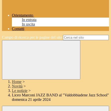
Orientamento
In entrata
In uscita
Contatti
Campo di ricerca per le pagine del sito
Home
>
Novità
>
Le notizie
>
Liceo Marconi JAZZ BAND al "Valdobbiadene Jazz School"
domenica 21 aprile 2024