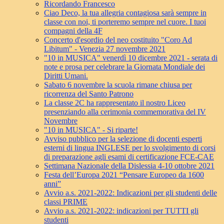
Ricordando Francesco
Ciao Deco, la tua allegria contagiosa sarà sempre in
classe con noi, ti porteremo sempre nel cuore. I tuoi
compagni della 4F
Concerto d'esordio del neo costituito "Coro Ad
Libitum" - Venezia 27 novembre 2021
"10 in MUSICA" venerdì 10 dicembre 2021 - serata di
note e prosa per celebrare la Giornata Mondiale dei
Diritti Umani.
Sabato 6 novembre la scuola rimane chiusa per
ricorrenza del Santo Patrono
La classe 2C ha rappresentato il nostro Liceo
presenziando alla cerimonia commemorativa del IV
Novembre
"10 in MUSICA" - Si riparte!
Avviso pubblico per la selezione di docenti esperti
esterni di lingua INGLESE per lo svolgimento di corsi
di preparazione agli esami di certificazione FCE-CAE
Settimana Nazionale della Dislessia 4-10 ottobre 2021
Festa dell’Europa 2021 “Pensare Europeo da 1600
anni”
Avvio a.s. 2021-2022: Indicazioni per gli studenti delle
classi PRIME
Avvio a.s. 2021-2022: indicazioni per TUTTI gli
studenti