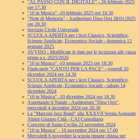
"AL PASSO CON IL DIGITALE" - 26 febbraio 2025
ore 17.30
"10 in Musica" -10 febbraio 2025 ore 18.30
"Note di Memoria" - Auditorium Dina Orsi 28/01/2025
ore 20.30
Servizio Civile Universale
SCUOLA APERTA per i licei Classico, Scientifico,
Scienze Applicate, Economico Sociale - domenica 12
gennaio 2025
AVVISO - Modificate le date per le iscrizioni alle classi
prime a.s. 2025/2026
"10 in Musica" -10 gennaio 2025 ore 18.30
Flash-mob "CANTO PER LA PACE" - venerdì 20
dicembre 2024 ore 14.30
SCUOLA APERTA per i licei Classico, Scientifico,
Scienze Applicate, Economico Sociale - sabato 14
dicembre 2024
"10 in Musica" -10 dicembre 2024 ore 18.30
Aspettando il Natale - Auditorium "Dina Orsi",
mercoledì 4 dicembre 2024 ore 20.30
La "Marconi Jazz Band" alla XXXVII Serata Augurale
Alpini Gruppo Città - CAI Conegliano
Concerto di Santa Cecilia 22 novembre 2024
"10 in Musica" - 10 novembre 2024 ore 17.00
Mercoledì 6 novembre la scuola rimane chiusa per