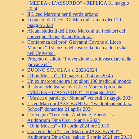
“MEDEA e L’ASSURDO” - REPLICA 31 maggio
2024
Il Liceo Marconi per il verde urbano
I concerti del liceo "G. Marconi" - mercoledì 29
maggio 2024
Alcuni studenti del Liceo Marconi tra i relatori del
convegno "Conegliano Fu...tura"
Conferenza del prof. Giovanni Covone al Liceo
Marconi “Il silenzio del cosmo: la ricerca della vita
nell'Universo"
Progetto d'istituto "Prevenzione cardiovascolare nella
giovane età"
BUONO SCUOLA a.s. 2023/2024
"10 in Musica" - 10 maggio 2024 ore 20.45
Un ex marconiano tra i migliori 100 medici al mondo
Il laboratorio teatrale del Liceo Marconi presenta
“MEDEA e L’ASSURDO” - 9 maggio 2024
"Musica e parole per Simona" venerdì 3 maggio 2024
Liceo Marconi JAZZ BAND al "Valdobbiadene Jazz
School" domenica 21 aprile 2024
Convegno "Territorio, Ambiente, Energia" -
Auditorium Dina Orsi 19 aprile 2024
"10 in Musica" - 10 aprile 2024 ore 20.30
Concerto della "Liceo Marconi JAZZ BAND" -
Auditorium Dina Orsi, sabato 6 aprile 2024 ore 20.30