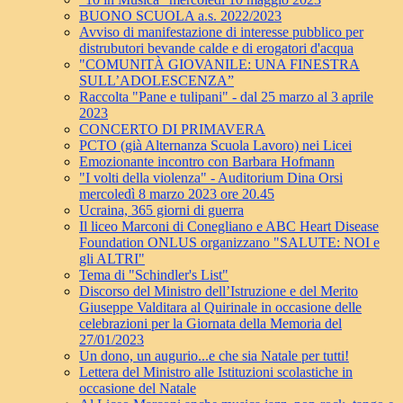
BUONO SCUOLA a.s. 2022/2023
Avviso di manifestazione di interesse pubblico per
distrubutori bevande calde e di erogatori d'acqua
"COMUNITÀ GIOVANILE: UNA FINESTRA
SULL’ADOLESCENZA”
Raccolta "Pane e tulipani" - dal 25 marzo al 3 aprile
2023
CONCERTO DI PRIMAVERA
PCTO (già Alternanza Scuola Lavoro) nei Licei
Emozionante incontro con Barbara Hofmann
"I volti della violenza" - Auditorium Dina Orsi
mercoledì 8 marzo 2023 ore 20.45
Ucraina, 365 giorni di guerra
Il liceo Marconi di Conegliano e ABC Heart Disease
Foundation ONLUS organizzano "SALUTE: NOI e
gli ALTRI"
Tema di "Schindler's List"
Discorso del Ministro dell’Istruzione e del Merito
Giuseppe Valditara al Quirinale in occasione delle
celebrazioni per la Giornata della Memoria del
27/01/2023
Un dono, un augurio...e che sia Natale per tutti!
Lettera del Ministro alle Istituzioni scolastiche in
occasione del Natale