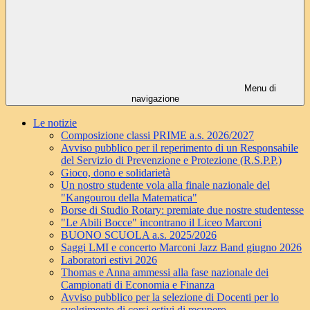
Menu di
navigazione
Le notizie
Composizione classi PRIME a.s. 2026/2027
Avviso pubblico per il reperimento di un Responsabile
del Servizio di Prevenzione e Protezione (R.S.P.P.)
Gioco, dono e solidarietà
Un nostro studente vola alla finale nazionale del
"Kangourou della Matematica"
Borse di Studio Rotary: premiate due nostre studentesse
"Le Abili Bocce" incontrano il Liceo Marconi
BUONO SCUOLA a.s. 2025/2026
Saggi LMI e concerto Marconi Jazz Band giugno 2026
Laboratori estivi 2026
Thomas e Anna ammessi alla fase nazionale dei
Campionati di Economia e Finanza
Avviso pubblico per la selezione di Docenti per lo
svolgimento di corsi estivi di recupero