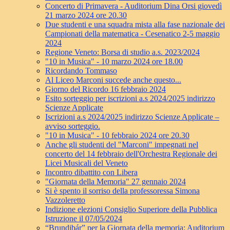
Concerto di Primavera - Auditorium Dina Orsi giovedì
21 marzo 2024 ore 20.30
Due studenti e una squadra mista alla fase nazionale dei
Campionati della matematica - Cesenatico 2-5 maggio
2024
Regione Veneto: Borsa di studio a.s. 2023/2024
"10 in Musica" - 10 marzo 2024 ore 18.00
Ricordando Tommaso
Al Liceo Marconi succede anche questo...
Giorno del Ricordo 16 febbraio 2024
Esito sorteggio per iscrizioni a.s 2024/2025 indirizzo
Scienze Applicate
Iscrizioni a.s 2024/2025 indirizzo Scienze Applicate –
avviso sorteggio.
"10 in Musica" - 10 febbraio 2024 ore 20.30
Anche gli studenti del "Marconi" impegnati nel
concerto del 14 febbraio dell'Orchestra Regionale dei
Licei Musicali del Veneto
Incontro dibattito con Libera
"Giornata della Memoria" 27 gennaio 2024
Si è spento il sorriso della professoressa Simona
Vazzoleretto
Indizione elezioni Consiglio Superiore della Pubblica
Istruzione il 07/05/2024
“Brundibár” per la Giornata della memoria: Auditorium