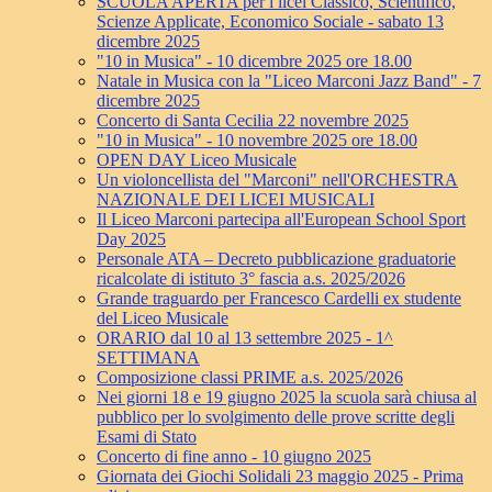
SCUOLA APERTA per i licei Classico, Scientifico,
Scienze Applicate, Economico Sociale - sabato 13
dicembre 2025
"10 in Musica" - 10 dicembre 2025 ore 18.00
Natale in Musica con la "Liceo Marconi Jazz Band" - 7
dicembre 2025
Concerto di Santa Cecilia 22 novembre 2025
"10 in Musica" - 10 novembre 2025 ore 18.00
OPEN DAY Liceo Musicale
Un violoncellista del "Marconi" nell'ORCHESTRA
NAZIONALE DEI LICEI MUSICALI
Il Liceo Marconi partecipa all'European School Sport
Day 2025
Personale ATA – Decreto pubblicazione graduatorie
ricalcolate di istituto 3° fascia a.s. 2025/2026
Grande traguardo per Francesco Cardelli ex studente
del Liceo Musicale
ORARIO dal 10 al 13 settembre 2025 - 1^
SETTIMANA
Composizione classi PRIME a.s. 2025/2026
Nei giorni 18 e 19 giugno 2025 la scuola sarà chiusa al
pubblico per lo svolgimento delle prove scritte degli
Esami di Stato
Concerto di fine anno - 10 giugno 2025
Giornata dei Giochi Solidali 23 maggio 2025 - Prima