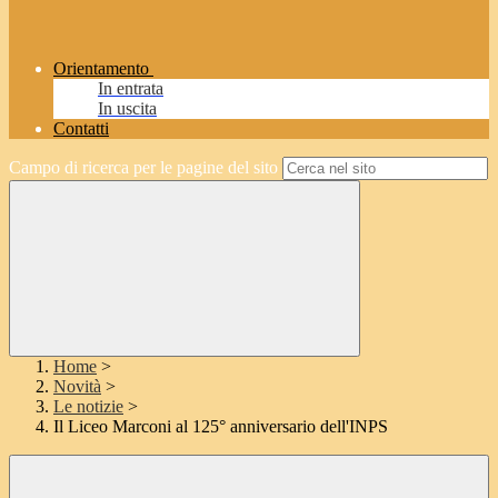
Orientamento
In entrata
In uscita
Contatti
Campo di ricerca per le pagine del sito
Home
>
Novità
>
Le notizie
>
Il Liceo Marconi al 125° anniversario dell'INPS