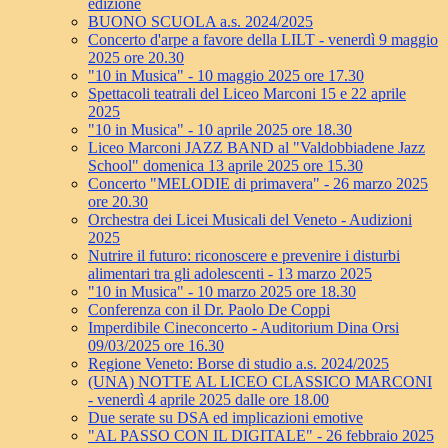
edizione
BUONO SCUOLA a.s. 2024/2025
Concerto d'arpe a favore della LILT - venerdì 9 maggio
2025 ore 20.30
"10 in Musica" - 10 maggio 2025 ore 17.30
Spettacoli teatrali del Liceo Marconi 15 e 22 aprile
2025
"10 in Musica" - 10 aprile 2025 ore 18.30
Liceo Marconi JAZZ BAND al "Valdobbiadene Jazz
School" domenica 13 aprile 2025 ore 15.30
Concerto "MELODIE di primavera" - 26 marzo 2025
ore 20.30
Orchestra dei Licei Musicali del Veneto - Audizioni
2025
Nutrire il futuro: riconoscere e prevenire i disturbi
alimentari tra gli adolescenti - 13 marzo 2025
"10 in Musica" - 10 marzo 2025 ore 18.30
Conferenza con il Dr. Paolo De Coppi
Imperdibile Cineconcerto - Auditorium Dina Orsi
09/03/2025 ore 16.30
Regione Veneto: Borse di studio a.s. 2024/2025
(UNA) NOTTE AL LICEO CLASSICO MARCONI
- venerdì 4 aprile 2025 dalle ore 18.00
Due serate su DSA ed implicazioni emotive
"AL PASSO CON IL DIGITALE" - 26 febbraio 2025