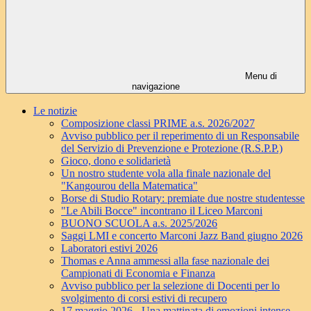
Menu di
navigazione
Le notizie
Composizione classi PRIME a.s. 2026/2027
Avviso pubblico per il reperimento di un Responsabile
del Servizio di Prevenzione e Protezione (R.S.P.P.)
Gioco, dono e solidarietà
Un nostro studente vola alla finale nazionale del
"Kangourou della Matematica"
Borse di Studio Rotary: premiate due nostre studentesse
"Le Abili Bocce" incontrano il Liceo Marconi
BUONO SCUOLA a.s. 2025/2026
Saggi LMI e concerto Marconi Jazz Band giugno 2026
Laboratori estivi 2026
Thomas e Anna ammessi alla fase nazionale dei
Campionati di Economia e Finanza
Avviso pubblico per la selezione di Docenti per lo
svolgimento di corsi estivi di recupero
17 maggio 2026 - Una mattinata di emozioni intense