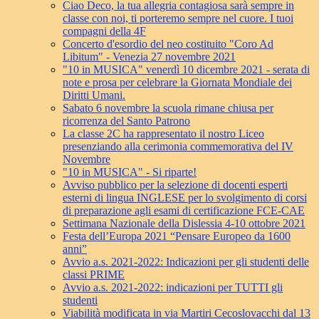
Ciao Deco, la tua allegria contagiosa sarà sempre in
classe con noi, ti porteremo sempre nel cuore. I tuoi
compagni della 4F
Concerto d'esordio del neo costituito "Coro Ad
Libitum" - Venezia 27 novembre 2021
"10 in MUSICA" venerdì 10 dicembre 2021 - serata di
note e prosa per celebrare la Giornata Mondiale dei
Diritti Umani.
Sabato 6 novembre la scuola rimane chiusa per
ricorrenza del Santo Patrono
La classe 2C ha rappresentato il nostro Liceo
presenziando alla cerimonia commemorativa del IV
Novembre
"10 in MUSICA" - Si riparte!
Avviso pubblico per la selezione di docenti esperti
esterni di lingua INGLESE per lo svolgimento di corsi
di preparazione agli esami di certificazione FCE-CAE
Settimana Nazionale della Dislessia 4-10 ottobre 2021
Festa dell’Europa 2021 “Pensare Europeo da 1600
anni”
Avvio a.s. 2021-2022: Indicazioni per gli studenti delle
classi PRIME
Avvio a.s. 2021-2022: indicazioni per TUTTI gli
studenti
Viabilità modificata in via Martiri Cecoslovacchi dal 13