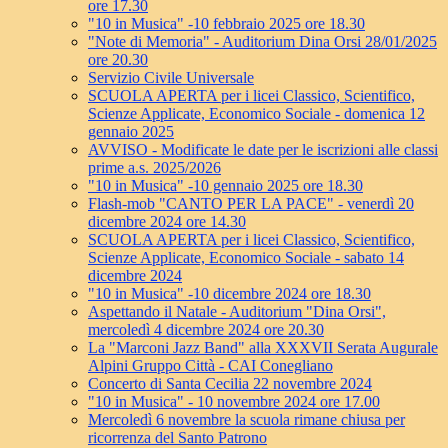
ore 17.30
"10 in Musica" -10 febbraio 2025 ore 18.30
"Note di Memoria" - Auditorium Dina Orsi 28/01/2025
ore 20.30
Servizio Civile Universale
SCUOLA APERTA per i licei Classico, Scientifico,
Scienze Applicate, Economico Sociale - domenica 12
gennaio 2025
AVVISO - Modificate le date per le iscrizioni alle classi
prime a.s. 2025/2026
"10 in Musica" -10 gennaio 2025 ore 18.30
Flash-mob "CANTO PER LA PACE" - venerdì 20
dicembre 2024 ore 14.30
SCUOLA APERTA per i licei Classico, Scientifico,
Scienze Applicate, Economico Sociale - sabato 14
dicembre 2024
"10 in Musica" -10 dicembre 2024 ore 18.30
Aspettando il Natale - Auditorium "Dina Orsi",
mercoledì 4 dicembre 2024 ore 20.30
La "Marconi Jazz Band" alla XXXVII Serata Augurale
Alpini Gruppo Città - CAI Conegliano
Concerto di Santa Cecilia 22 novembre 2024
"10 in Musica" - 10 novembre 2024 ore 17.00
Mercoledì 6 novembre la scuola rimane chiusa per
ricorrenza del Santo Patrono