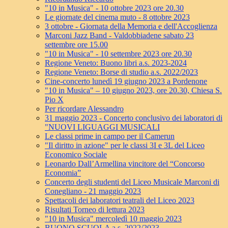
"10 in Musica" - 10 ottobre 2023 ore 20.30
Le giornate del cinema muto - 8 ottobre 2023
3 ottobre - Giornata della Memoria e dell'Accoglienza
Marconi Jazz Band - Valdobbiadene sabato 23
settembre ore 15.00
"10 in Musica" - 10 settembre 2023 ore 20.30
Regione Veneto: Buono libri a.s. 2023-2024
Regione Veneto: Borse di studio a.s. 2022/2023
Cine-concerto lunedì 19 giugno 2023 a Pordenone
"10 in Musica" – 10 giugno 2023, ore 20.30, Chiesa S.
Pio X
Per ricordare Alessandro
31 maggio 2023 - Concerto conclusivo dei laboratori di
"NUOVI LIGUAGGI MUSICALI
Le classi prime in campo per il Camerun
"Il diritto in azione" per le classi 3I e 3L del Liceo
Economico Sociale
Leonardo Dall’Armellina vincitore del “Concorso
Economia”
Concerto degli studenti del Liceo Musicale Marconi di
Conegliano - 21 maggio 2023
Spettacoli dei laboratori teatrali del Liceo 2023
Risultati Torneo di lettura 2023
"10 in Musica" mercoledì 10 maggio 2023
BUONO SCUOLA a.s. 2022/2023