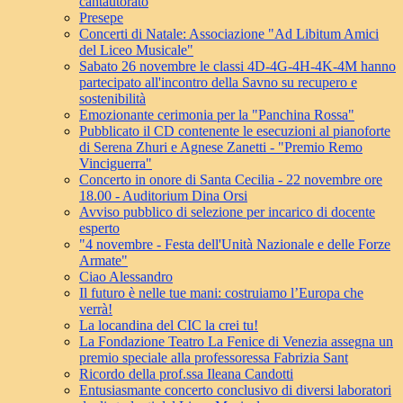
cantautorato
Presepe
Concerti di Natale: Associazione "Ad Libitum Amici
del Liceo Musicale"
Sabato 26 novembre le classi 4D-4G-4H-4K-4M hanno
partecipato all'incontro della Savno su recupero e
sostenibilità
Emozionante cerimonia per la "Panchina Rossa"
Pubblicato il CD contenente le esecuzioni al pianoforte
di Serena Zhuri e Agnese Zanetti - "Premio Remo
Vinciguerra"
Concerto in onore di Santa Cecilia - 22 novembre ore
18.00 - Auditorium Dina Orsi
Avviso pubblico di selezione per incarico di docente
esperto
"4 novembre - Festa dell'Unità Nazionale e delle Forze
Armate"
Ciao Alessandro
Il futuro è nelle tue mani: costruiamo l’Europa che
verrà!
La locandina del CIC la crei tu!
La Fondazione Teatro La Fenice di Venezia assegna un
premio speciale alla professoressa Fabrizia Sant
Ricordo della prof.ssa Ileana Candotti
Entusiasmante concerto conclusivo di diversi laboratori