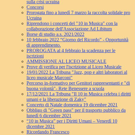
sulla crisi ucraina
Concorsi
Prorogata fino a lunedì 7 marzo la raccolta solidale pro
Ucraina
Riprendono i concerti del "10 in Musica" con la
collaborazione dell'Associazione Ad Libitum
Borse di studio a.s. 2021/2022
10 febbraio 2022 “Giorno del Ricordo” - Opportunità
di apprendimento.
PROROGATA al 4 febbraio la scadenza per le
iscrizioni
AMMISSIONE AL LICEO MUSICALE
Prove di verifica per l'iscrizione al Liceo Musicale
19/01/2022 La Tribuna "Jazz, pop e altri laboratori al
liceo musicale Marconi"
Percorso in-formativo per Genitori rappresentanti e "di
buona volontà"- Rete Benessere a scuola
17/12/2021 La Tribuna "Il 10 in Musica celebra i diritti
umani e la liberazione di Zaky"
Concerto di Natale domenica 19 dicembre 2021
Obbligo di "Green pass" per il trasporto pubblico da
lunedì 6 dicembre 2021
“10 in Musica” per i Diritti Umani – Venerdì 10
dicembre 2021
Ricordando Francesco