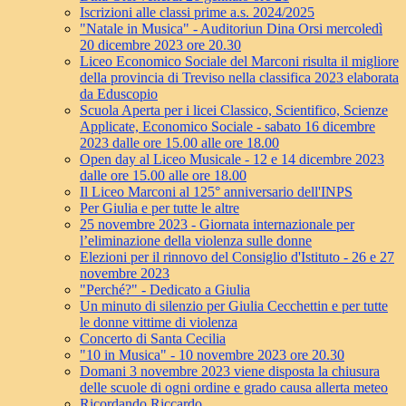
Iscrizioni alle classi prime a.s. 2024/2025
"Natale in Musica" - Auditoriun Dina Orsi mercoledì
20 dicembre 2023 ore 20.30
Liceo Economico Sociale del Marconi risulta il migliore
della provincia di Treviso nella classifica 2023 elaborata
da Eduscopio
Scuola Aperta per i licei Classico, Scientifico, Scienze
Applicate, Economico Sociale - sabato 16 dicembre
2023 dalle ore 15.00 alle ore 18.00
Open day al Liceo Musicale - 12 e 14 dicembre 2023
dalle ore 15.00 alle ore 18.00
Il Liceo Marconi al 125° anniversario dell'INPS
Per Giulia e per tutte le altre
25 novembre 2023 - Giornata internazionale per
l’eliminazione della violenza sulle donne
Elezioni per il rinnovo del Consiglio d'Istituto - 26 e 27
novembre 2023
"Perché?" - Dedicato a Giulia
Un minuto di silenzio per Giulia Cecchettin e per tutte
le donne vittime di violenza
Concerto di Santa Cecilia
"10 in Musica" - 10 novembre 2023 ore 20.30
Domani 3 novembre 2023 viene disposta la chiusura
delle scuole di ogni ordine e grado causa allerta meteo
Ricordando Riccardo