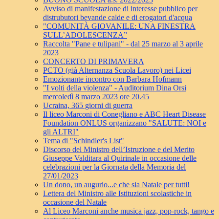
Avviso di manifestazione di interesse pubblico per
distrubutori bevande calde e di erogatori d'acqua
"COMUNITÀ GIOVANILE: UNA FINESTRA
SULL’ADOLESCENZA”
Raccolta "Pane e tulipani" - dal 25 marzo al 3 aprile
2023
CONCERTO DI PRIMAVERA
PCTO (già Alternanza Scuola Lavoro) nei Licei
Emozionante incontro con Barbara Hofmann
"I volti della violenza" - Auditorium Dina Orsi
mercoledì 8 marzo 2023 ore 20.45
Ucraina, 365 giorni di guerra
Il liceo Marconi di Conegliano e ABC Heart Disease
Foundation ONLUS organizzano "SALUTE: NOI e
gli ALTRI"
Tema di "Schindler's List"
Discorso del Ministro dell’Istruzione e del Merito
Giuseppe Valditara al Quirinale in occasione delle
celebrazioni per la Giornata della Memoria del
27/01/2023
Un dono, un augurio...e che sia Natale per tutti!
Lettera del Ministro alle Istituzioni scolastiche in
occasione del Natale
Al Liceo Marconi anche musica jazz, pop-rock, tango e