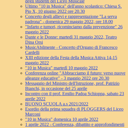
degli studenti del Liceo Musicale
Ultimo "10 in Musica" dell'anno scolastico: Chiesa S.
Pio X, 10 giugno 2022 ore 20.30
Concerto degli allievi e rappresentazione "La serva
padrona" - domenica 29 maggio 2022, ore 18.00
"Infarto e tumori, ricominciamo dalla prevenzione" 26
maggio 2022
Dante e le Donne: martedì 31 maggio 2022, Teatro
Dina Orsi
MusicAbilmente - Concerto d'Organo di Francesco
Cardelli
XIII edizione della Festa della Musica Attiva 14-15
maggio 2022
"10 in Musica" martedì 10 maggio 2022
Conferenza online "Abbracciamo il futuro: verso nuove
alleanze educative" - 3 maggio 2022 ore 20.30
Messaggio del Ministro dell'Istruzione, prof. Patrizio
Bianchi, in occasione del 25 aprile
Incontro con il prof. Emilio Padoa Schioppa, sabato 23
aprile 2022
BUONO SCUOLA a.s 2021/2022
Esordio della prima squadra di PLOGGERS del Liceo
Marconi
"10 in Musica" domenica 10 aprile 2022
1 aprile 2022 - Conferenza, dibattito e approfondimenti