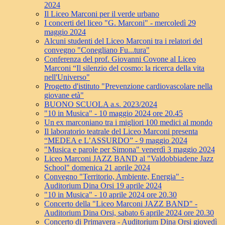
2024
Il Liceo Marconi per il verde urbano
I concerti del liceo "G. Marconi" - mercoledì 29
maggio 2024
Alcuni studenti del Liceo Marconi tra i relatori del
convegno "Conegliano Fu...tura"
Conferenza del prof. Giovanni Covone al Liceo
Marconi “Il silenzio del cosmo: la ricerca della vita
nell'Universo"
Progetto d'istituto "Prevenzione cardiovascolare nella
giovane età"
BUONO SCUOLA a.s. 2023/2024
"10 in Musica" - 10 maggio 2024 ore 20.45
Un ex marconiano tra i migliori 100 medici al mondo
Il laboratorio teatrale del Liceo Marconi presenta
“MEDEA e L’ASSURDO” - 9 maggio 2024
"Musica e parole per Simona" venerdì 3 maggio 2024
Liceo Marconi JAZZ BAND al "Valdobbiadene Jazz
School" domenica 21 aprile 2024
Convegno "Territorio, Ambiente, Energia" -
Auditorium Dina Orsi 19 aprile 2024
"10 in Musica" - 10 aprile 2024 ore 20.30
Concerto della "Liceo Marconi JAZZ BAND" -
Auditorium Dina Orsi, sabato 6 aprile 2024 ore 20.30
Concerto di Primavera - Auditorium Dina Orsi giovedì