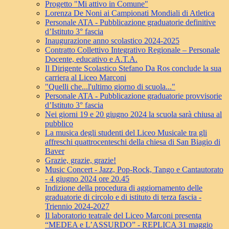
Progetto "Mi attivo in Comune"
Lorenza De Noni ai Campionati Mondiali di Atletica
Personale ATA - Pubblicazione graduatorie definitive
d’Istituto 3° fascia
Inaugurazione anno scolastico 2024-2025
Contratto Collettivo Integrativo Regionale – Personale
Docente, educativo e A.T.A.
Il Dirigente Scolastico Stefano Da Ros conclude la sua
carriera al Liceo Marconi
"Quelli che...l'ultimo giorno di scuola..."
Personale ATA - Pubblicazione graduatorie provvisorie
d’Istituto 3° fascia
Nei giorni 19 e 20 giugno 2024 la scuola sarà chiusa al
pubblico
La musica degli studenti del Liceo Musicale tra gli
affreschi quattrocenteschi della chiesa di San Biagio di
Baver
Grazie, grazie, grazie!
Music Concert - Jazz, Pop-Rock, Tango e Cantautorato
- 4 giugno 2024 ore 20.45
Indizione della procedura di aggiornamento delle
graduatorie di circolo e di istituto di terza fascia -
Triennio 2024-2027
Il laboratorio teatrale del Liceo Marconi presenta
“MEDEA e L’ASSURDO” - REPLICA 31 maggio