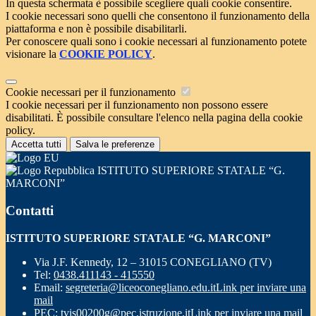
In questa schermata è possibile scegliere quali cookie consentire.
I cookie necessari sono quelli che consentono il funzionamento della
piattaforma e non è possibile disabilitarli.
Per conoscere quali sono i cookie necessari al funzionamento potete
visionare la
COOKIE POLICY
.
Cookie necessari per il funzionamento
I cookie necessari per il funzionamento non possono essere
disabilitati. È possibile consultare l'elenco nella pagina della cookie
policy.
Accetta tutti
Salva le preferenze
ISTITUTO SUPERIORE STATALE “G.
MARCONI”
Contatti
ISTITUTO SUPERIORE STATALE “G. MARCONI”
Via J.F. Kennedy, 12 – 31015 CONEGLIANO (TV)
Tel:
0438.411143 - 415550
Email:
segreteria@liceoconegliano.edu.it
Link per inviare una
mail
PEC:
tvis00200g@pec.istruzione.it
Link per inviare una mail