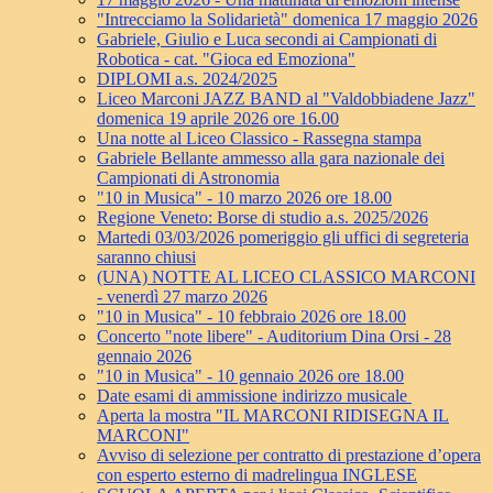
"Intrecciamo la Solidarietà" domenica 17 maggio 2026
Gabriele, Giulio e Luca secondi ai Campionati di
Robotica - cat. "Gioca ed Emoziona"
DIPLOMI a.s. 2024/2025
Liceo Marconi JAZZ BAND al "Valdobbiadene Jazz"
domenica 19 aprile 2026 ore 16.00
Una notte al Liceo Classico - Rassegna stampa
Gabriele Bellante ammesso alla gara nazionale dei
Campionati di Astronomia
"10 in Musica" - 10 marzo 2026 ore 18.00
Regione Veneto: Borse di studio a.s. 2025/2026
Martedi 03/03/2026 pomeriggio gli uffici di segreteria
saranno chiusi
(UNA) NOTTE AL LICEO CLASSICO MARCONI
- venerdì 27 marzo 2026
"10 in Musica" - 10 febbraio 2026 ore 18.00
Concerto "note libere" - Auditorium Dina Orsi - 28
gennaio 2026
"10 in Musica" - 10 gennaio 2026 ore 18.00
Date esami di ammissione indirizzo musicale
Aperta la mostra "IL MARCONI RIDISEGNA IL
MARCONI"
Avviso di selezione per contratto di prestazione d’opera
con esperto esterno di madrelingua INGLESE