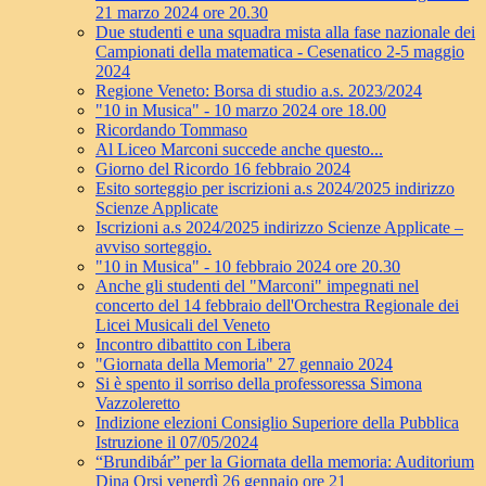
21 marzo 2024 ore 20.30
Due studenti e una squadra mista alla fase nazionale dei
Campionati della matematica - Cesenatico 2-5 maggio
2024
Regione Veneto: Borsa di studio a.s. 2023/2024
"10 in Musica" - 10 marzo 2024 ore 18.00
Ricordando Tommaso
Al Liceo Marconi succede anche questo...
Giorno del Ricordo 16 febbraio 2024
Esito sorteggio per iscrizioni a.s 2024/2025 indirizzo
Scienze Applicate
Iscrizioni a.s 2024/2025 indirizzo Scienze Applicate –
avviso sorteggio.
"10 in Musica" - 10 febbraio 2024 ore 20.30
Anche gli studenti del "Marconi" impegnati nel
concerto del 14 febbraio dell'Orchestra Regionale dei
Licei Musicali del Veneto
Incontro dibattito con Libera
"Giornata della Memoria" 27 gennaio 2024
Si è spento il sorriso della professoressa Simona
Vazzoleretto
Indizione elezioni Consiglio Superiore della Pubblica
Istruzione il 07/05/2024
“Brundibár” per la Giornata della memoria: Auditorium
Dina Orsi venerdì 26 gennaio ore 21