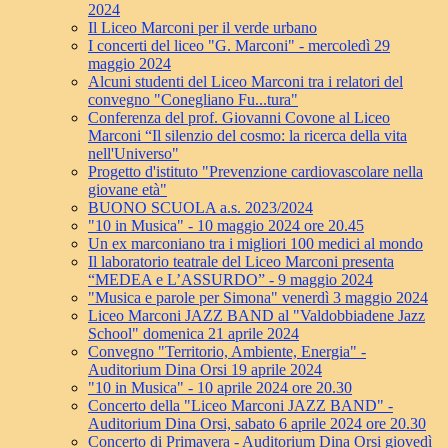
2024
Il Liceo Marconi per il verde urbano
I concerti del liceo "G. Marconi" - mercoledì 29
maggio 2024
Alcuni studenti del Liceo Marconi tra i relatori del
convegno "Conegliano Fu...tura"
Conferenza del prof. Giovanni Covone al Liceo
Marconi “Il silenzio del cosmo: la ricerca della vita
nell'Universo"
Progetto d'istituto "Prevenzione cardiovascolare nella
giovane età"
BUONO SCUOLA a.s. 2023/2024
"10 in Musica" - 10 maggio 2024 ore 20.45
Un ex marconiano tra i migliori 100 medici al mondo
Il laboratorio teatrale del Liceo Marconi presenta
“MEDEA e L’ASSURDO” - 9 maggio 2024
"Musica e parole per Simona" venerdì 3 maggio 2024
Liceo Marconi JAZZ BAND al "Valdobbiadene Jazz
School" domenica 21 aprile 2024
Convegno "Territorio, Ambiente, Energia" -
Auditorium Dina Orsi 19 aprile 2024
"10 in Musica" - 10 aprile 2024 ore 20.30
Concerto della "Liceo Marconi JAZZ BAND" -
Auditorium Dina Orsi, sabato 6 aprile 2024 ore 20.30
Concerto di Primavera - Auditorium Dina Orsi giovedì