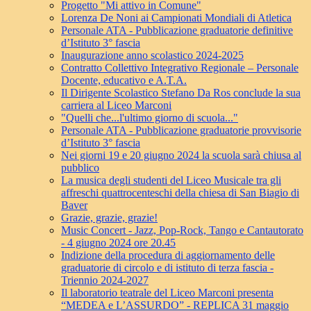
Progetto "Mi attivo in Comune"
Lorenza De Noni ai Campionati Mondiali di Atletica
Personale ATA - Pubblicazione graduatorie definitive
d’Istituto 3° fascia
Inaugurazione anno scolastico 2024-2025
Contratto Collettivo Integrativo Regionale – Personale
Docente, educativo e A.T.A.
Il Dirigente Scolastico Stefano Da Ros conclude la sua
carriera al Liceo Marconi
"Quelli che...l'ultimo giorno di scuola..."
Personale ATA - Pubblicazione graduatorie provvisorie
d’Istituto 3° fascia
Nei giorni 19 e 20 giugno 2024 la scuola sarà chiusa al
pubblico
La musica degli studenti del Liceo Musicale tra gli
affreschi quattrocenteschi della chiesa di San Biagio di
Baver
Grazie, grazie, grazie!
Music Concert - Jazz, Pop-Rock, Tango e Cantautorato
- 4 giugno 2024 ore 20.45
Indizione della procedura di aggiornamento delle
graduatorie di circolo e di istituto di terza fascia -
Triennio 2024-2027
Il laboratorio teatrale del Liceo Marconi presenta
“MEDEA e L’ASSURDO” - REPLICA 31 maggio