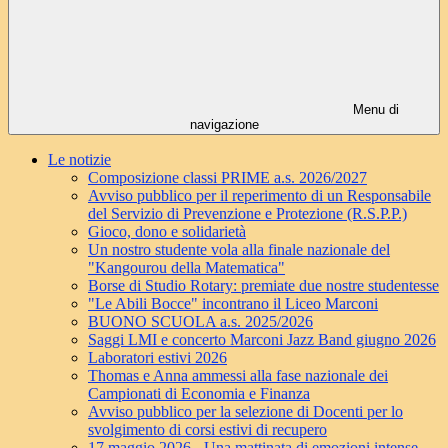
Menu di
navigazione
Le notizie
Composizione classi PRIME a.s. 2026/2027
Avviso pubblico per il reperimento di un Responsabile
del Servizio di Prevenzione e Protezione (R.S.P.P.)
Gioco, dono e solidarietà
Un nostro studente vola alla finale nazionale del
"Kangourou della Matematica"
Borse di Studio Rotary: premiate due nostre studentesse
"Le Abili Bocce" incontrano il Liceo Marconi
BUONO SCUOLA a.s. 2025/2026
Saggi LMI e concerto Marconi Jazz Band giugno 2026
Laboratori estivi 2026
Thomas e Anna ammessi alla fase nazionale dei
Campionati di Economia e Finanza
Avviso pubblico per la selezione di Docenti per lo
svolgimento di corsi estivi di recupero
17 maggio 2026 - Una mattinata di emozioni intense