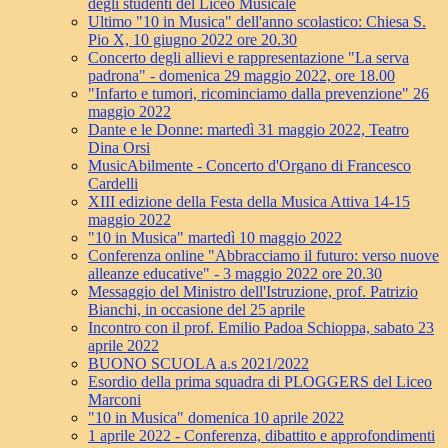
degli studenti del Liceo Musicale
Ultimo "10 in Musica" dell'anno scolastico: Chiesa S.
Pio X, 10 giugno 2022 ore 20.30
Concerto degli allievi e rappresentazione "La serva
padrona" - domenica 29 maggio 2022, ore 18.00
"Infarto e tumori, ricominciamo dalla prevenzione" 26
maggio 2022
Dante e le Donne: martedì 31 maggio 2022, Teatro
Dina Orsi
MusicAbilmente - Concerto d'Organo di Francesco
Cardelli
XIII edizione della Festa della Musica Attiva 14-15
maggio 2022
"10 in Musica" martedì 10 maggio 2022
Conferenza online "Abbracciamo il futuro: verso nuove
alleanze educative" - 3 maggio 2022 ore 20.30
Messaggio del Ministro dell'Istruzione, prof. Patrizio
Bianchi, in occasione del 25 aprile
Incontro con il prof. Emilio Padoa Schioppa, sabato 23
aprile 2022
BUONO SCUOLA a.s 2021/2022
Esordio della prima squadra di PLOGGERS del Liceo
Marconi
"10 in Musica" domenica 10 aprile 2022
1 aprile 2022 - Conferenza, dibattito e approfondimenti