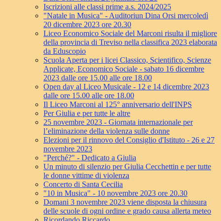
Iscrizioni alle classi prime a.s. 2024/2025
"Natale in Musica" - Auditoriun Dina Orsi mercoledì
20 dicembre 2023 ore 20.30
Liceo Economico Sociale del Marconi risulta il migliore
della provincia di Treviso nella classifica 2023 elaborata
da Eduscopio
Scuola Aperta per i licei Classico, Scientifico, Scienze
Applicate, Economico Sociale - sabato 16 dicembre
2023 dalle ore 15.00 alle ore 18.00
Open day al Liceo Musicale - 12 e 14 dicembre 2023
dalle ore 15.00 alle ore 18.00
Il Liceo Marconi al 125° anniversario dell'INPS
Per Giulia e per tutte le altre
25 novembre 2023 - Giornata internazionale per
l’eliminazione della violenza sulle donne
Elezioni per il rinnovo del Consiglio d'Istituto - 26 e 27
novembre 2023
"Perché?" - Dedicato a Giulia
Un minuto di silenzio per Giulia Cecchettin e per tutte
le donne vittime di violenza
Concerto di Santa Cecilia
"10 in Musica" - 10 novembre 2023 ore 20.30
Domani 3 novembre 2023 viene disposta la chiusura
delle scuole di ogni ordine e grado causa allerta meteo
Ricordando Riccardo