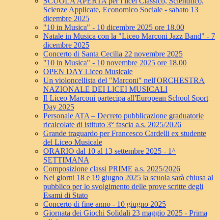
SCUOLA APERTA per i licei Classico, Scientifico,
Scienze Applicate, Economico Sociale - sabato 13
dicembre 2025
"10 in Musica" - 10 dicembre 2025 ore 18.00
Natale in Musica con la "Liceo Marconi Jazz Band" - 7
dicembre 2025
Concerto di Santa Cecilia 22 novembre 2025
"10 in Musica" - 10 novembre 2025 ore 18.00
OPEN DAY Liceo Musicale
Un violoncellista del "Marconi" nell'ORCHESTRA
NAZIONALE DEI LICEI MUSICALI
Il Liceo Marconi partecipa all'European School Sport
Day 2025
Personale ATA – Decreto pubblicazione graduatorie
ricalcolate di istituto 3° fascia a.s. 2025/2026
Grande traguardo per Francesco Cardelli ex studente
del Liceo Musicale
ORARIO dal 10 al 13 settembre 2025 - 1^
SETTIMANA
Composizione classi PRIME a.s. 2025/2026
Nei giorni 18 e 19 giugno 2025 la scuola sarà chiusa al
pubblico per lo svolgimento delle prove scritte degli
Esami di Stato
Concerto di fine anno - 10 giugno 2025
Giornata dei Giochi Solidali 23 maggio 2025 - Prima