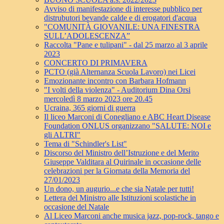
Avviso di manifestazione di interesse pubblico per
distrubutori bevande calde e di erogatori d'acqua
"COMUNITÀ GIOVANILE: UNA FINESTRA
SULL’ADOLESCENZA”
Raccolta "Pane e tulipani" - dal 25 marzo al 3 aprile
2023
CONCERTO DI PRIMAVERA
PCTO (già Alternanza Scuola Lavoro) nei Licei
Emozionante incontro con Barbara Hofmann
"I volti della violenza" - Auditorium Dina Orsi
mercoledì 8 marzo 2023 ore 20.45
Ucraina, 365 giorni di guerra
Il liceo Marconi di Conegliano e ABC Heart Disease
Foundation ONLUS organizzano "SALUTE: NOI e
gli ALTRI"
Tema di "Schindler's List"
Discorso del Ministro dell’Istruzione e del Merito
Giuseppe Valditara al Quirinale in occasione delle
celebrazioni per la Giornata della Memoria del
27/01/2023
Un dono, un augurio...e che sia Natale per tutti!
Lettera del Ministro alle Istituzioni scolastiche in
occasione del Natale
Al Liceo Marconi anche musica jazz, pop-rock, tango e