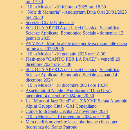
ore 17.30
"10 in Musica" -10 febbraio 2025 ore 18.30
"Note di Memoria" - Auditorium Dina Orsi 28/01/2025
ore 20.30
Servizio Civile Universale
SCUOLA APERTA per i licei Classico, Scientifico,
Scienze Applicate, Economico Sociale - domenica 12
gennaio 2025
AVVISO - Modificate le date per le iscrizioni alle classi
prime a.s. 2025/2026
"10 in Musica" -10 gennaio 2025 ore 18.30
Flash-mob "CANTO PER LA PACE" - venerdì 20
dicembre 2024 ore 14.30
SCUOLA APERTA per i licei Classico, Scientifico,
Scienze Applicate, Economico Sociale - sabato 14
dicembre 2024
"10 in Musica" -10 dicembre 2024 ore 18.30
Aspettando il Natale - Auditorium "Dina Orsi",
mercoledì 4 dicembre 2024 ore 20.30
La "Marconi Jazz Band" alla XXXVII Serata Augurale
Alpini Gruppo Città - CAI Conegliano
Concerto di Santa Cecilia 22 novembre 2024
"10 in Musica" - 10 novembre 2024 ore 17.00
Mercoledì 6 novembre la scuola rimane chiusa per
ricorrenza del Santo Patrono