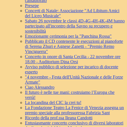
cantautorato
Presepe
Concerti di Natale: Associazione "Ad Libitum Amici
del Liceo Musicale"
Sabato 26 novembre le classi 4D-4G-4H-4K-4M hanno
partecipato all'incontro della Savno su recupero e
sostenibilità
Emozionante cerimonia per la "Panchina Rossa"
Pubblicato il CD contenente le esecuzioni al pianoforte
di Serena Zhuri e Agnese Zanetti - "Premio Remo
Vinciguerra"
Concerto in onore di Santa Cecilia - 22 novembre ore
18.00 - Auditorium Dina Orsi
Avviso pubblico di selezione per incarico di docente
esperto
"4 novembre - Festa dell'Unità Nazionale e delle Forze
Armate"
Ciao Alessandro
Il futuro è nelle tue mani: costruiamo l’Europa che
verrà!
La locandina del CIC la crei tu!
La Fondazione Teatro La Fenice di Venezia assegna un
premio speciale alla professoressa Fabrizia Sant
Ricordo della prof.ssa Ileana Candotti
Entusiasmante concerto conclusivo di diversi laboratori