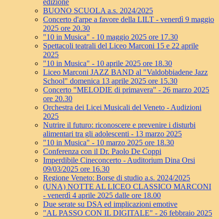
edizione
BUONO SCUOLA a.s. 2024/2025
Concerto d'arpe a favore della LILT - venerdì 9 maggio
2025 ore 20.30
"10 in Musica" - 10 maggio 2025 ore 17.30
Spettacoli teatrali del Liceo Marconi 15 e 22 aprile
2025
"10 in Musica" - 10 aprile 2025 ore 18.30
Liceo Marconi JAZZ BAND al "Valdobbiadene Jazz
School" domenica 13 aprile 2025 ore 15.30
Concerto "MELODIE di primavera" - 26 marzo 2025
ore 20.30
Orchestra dei Licei Musicali del Veneto - Audizioni
2025
Nutrire il futuro: riconoscere e prevenire i disturbi
alimentari tra gli adolescenti - 13 marzo 2025
"10 in Musica" - 10 marzo 2025 ore 18.30
Conferenza con il Dr. Paolo De Coppi
Imperdibile Cineconcerto - Auditorium Dina Orsi
09/03/2025 ore 16.30
Regione Veneto: Borse di studio a.s. 2024/2025
(UNA) NOTTE AL LICEO CLASSICO MARCONI
- venerdì 4 aprile 2025 dalle ore 18.00
Due serate su DSA ed implicazioni emotive
"AL PASSO CON IL DIGITALE" - 26 febbraio 2025