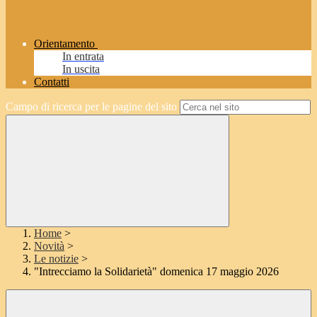
Orientamento
In entrata
In uscita
Contatti
Campo di ricerca per le pagine del sito
Home
>
Novità
>
Le notizie
>
"Intrecciamo la Solidarietà" domenica 17 maggio 2026