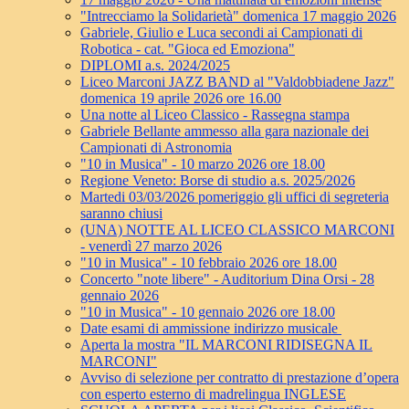
"Intrecciamo la Solidarietà" domenica 17 maggio 2026
Gabriele, Giulio e Luca secondi ai Campionati di
Robotica - cat. "Gioca ed Emoziona"
DIPLOMI a.s. 2024/2025
Liceo Marconi JAZZ BAND al "Valdobbiadene Jazz"
domenica 19 aprile 2026 ore 16.00
Una notte al Liceo Classico - Rassegna stampa
Gabriele Bellante ammesso alla gara nazionale dei
Campionati di Astronomia
"10 in Musica" - 10 marzo 2026 ore 18.00
Regione Veneto: Borse di studio a.s. 2025/2026
Martedi 03/03/2026 pomeriggio gli uffici di segreteria
saranno chiusi
(UNA) NOTTE AL LICEO CLASSICO MARCONI
- venerdì 27 marzo 2026
"10 in Musica" - 10 febbraio 2026 ore 18.00
Concerto "note libere" - Auditorium Dina Orsi - 28
gennaio 2026
"10 in Musica" - 10 gennaio 2026 ore 18.00
Date esami di ammissione indirizzo musicale
Aperta la mostra "IL MARCONI RIDISEGNA IL
MARCONI"
Avviso di selezione per contratto di prestazione d’opera
con esperto esterno di madrelingua INGLESE