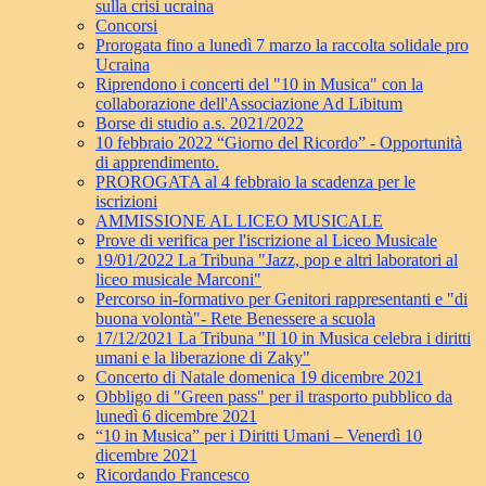
sulla crisi ucraina
Concorsi
Prorogata fino a lunedì 7 marzo la raccolta solidale pro
Ucraina
Riprendono i concerti del "10 in Musica" con la
collaborazione dell'Associazione Ad Libitum
Borse di studio a.s. 2021/2022
10 febbraio 2022 “Giorno del Ricordo” - Opportunità
di apprendimento.
PROROGATA al 4 febbraio la scadenza per le
iscrizioni
AMMISSIONE AL LICEO MUSICALE
Prove di verifica per l'iscrizione al Liceo Musicale
19/01/2022 La Tribuna "Jazz, pop e altri laboratori al
liceo musicale Marconi"
Percorso in-formativo per Genitori rappresentanti e "di
buona volontà"- Rete Benessere a scuola
17/12/2021 La Tribuna "Il 10 in Musica celebra i diritti
umani e la liberazione di Zaky"
Concerto di Natale domenica 19 dicembre 2021
Obbligo di "Green pass" per il trasporto pubblico da
lunedì 6 dicembre 2021
“10 in Musica” per i Diritti Umani – Venerdì 10
dicembre 2021
Ricordando Francesco