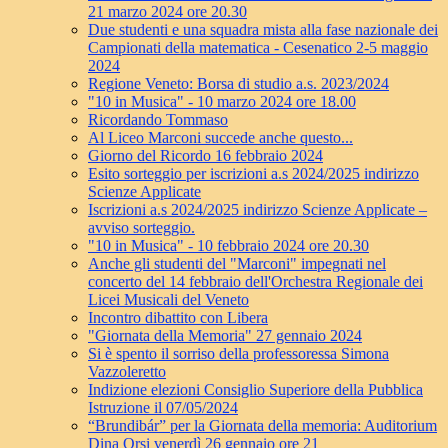
21 marzo 2024 ore 20.30
Due studenti e una squadra mista alla fase nazionale dei
Campionati della matematica - Cesenatico 2-5 maggio
2024
Regione Veneto: Borsa di studio a.s. 2023/2024
"10 in Musica" - 10 marzo 2024 ore 18.00
Ricordando Tommaso
Al Liceo Marconi succede anche questo...
Giorno del Ricordo 16 febbraio 2024
Esito sorteggio per iscrizioni a.s 2024/2025 indirizzo
Scienze Applicate
Iscrizioni a.s 2024/2025 indirizzo Scienze Applicate –
avviso sorteggio.
"10 in Musica" - 10 febbraio 2024 ore 20.30
Anche gli studenti del "Marconi" impegnati nel
concerto del 14 febbraio dell'Orchestra Regionale dei
Licei Musicali del Veneto
Incontro dibattito con Libera
"Giornata della Memoria" 27 gennaio 2024
Si è spento il sorriso della professoressa Simona
Vazzoleretto
Indizione elezioni Consiglio Superiore della Pubblica
Istruzione il 07/05/2024
“Brundibár” per la Giornata della memoria: Auditorium
Dina Orsi venerdì 26 gennaio ore 21