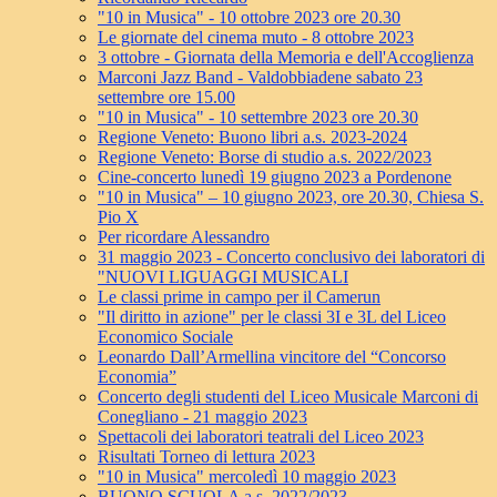
"10 in Musica" - 10 ottobre 2023 ore 20.30
Le giornate del cinema muto - 8 ottobre 2023
3 ottobre - Giornata della Memoria e dell'Accoglienza
Marconi Jazz Band - Valdobbiadene sabato 23
settembre ore 15.00
"10 in Musica" - 10 settembre 2023 ore 20.30
Regione Veneto: Buono libri a.s. 2023-2024
Regione Veneto: Borse di studio a.s. 2022/2023
Cine-concerto lunedì 19 giugno 2023 a Pordenone
"10 in Musica" – 10 giugno 2023, ore 20.30, Chiesa S.
Pio X
Per ricordare Alessandro
31 maggio 2023 - Concerto conclusivo dei laboratori di
"NUOVI LIGUAGGI MUSICALI
Le classi prime in campo per il Camerun
"Il diritto in azione" per le classi 3I e 3L del Liceo
Economico Sociale
Leonardo Dall’Armellina vincitore del “Concorso
Economia”
Concerto degli studenti del Liceo Musicale Marconi di
Conegliano - 21 maggio 2023
Spettacoli dei laboratori teatrali del Liceo 2023
Risultati Torneo di lettura 2023
"10 in Musica" mercoledì 10 maggio 2023
BUONO SCUOLA a.s. 2022/2023