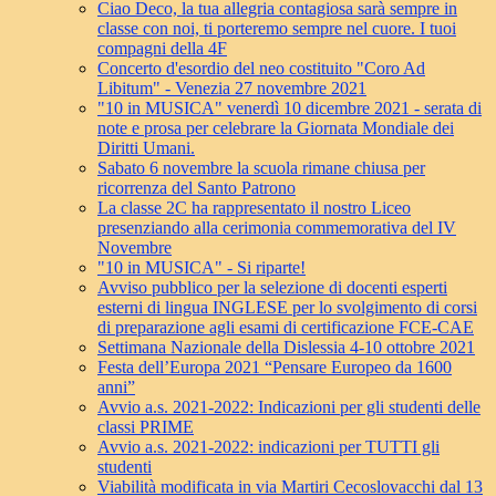
Ciao Deco, la tua allegria contagiosa sarà sempre in
classe con noi, ti porteremo sempre nel cuore. I tuoi
compagni della 4F
Concerto d'esordio del neo costituito "Coro Ad
Libitum" - Venezia 27 novembre 2021
"10 in MUSICA" venerdì 10 dicembre 2021 - serata di
note e prosa per celebrare la Giornata Mondiale dei
Diritti Umani.
Sabato 6 novembre la scuola rimane chiusa per
ricorrenza del Santo Patrono
La classe 2C ha rappresentato il nostro Liceo
presenziando alla cerimonia commemorativa del IV
Novembre
"10 in MUSICA" - Si riparte!
Avviso pubblico per la selezione di docenti esperti
esterni di lingua INGLESE per lo svolgimento di corsi
di preparazione agli esami di certificazione FCE-CAE
Settimana Nazionale della Dislessia 4-10 ottobre 2021
Festa dell’Europa 2021 “Pensare Europeo da 1600
anni”
Avvio a.s. 2021-2022: Indicazioni per gli studenti delle
classi PRIME
Avvio a.s. 2021-2022: indicazioni per TUTTI gli
studenti
Viabilità modificata in via Martiri Cecoslovacchi dal 13