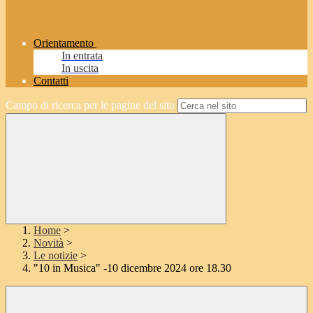
Orientamento
In entrata
In uscita
Contatti
Campo di ricerca per le pagine del sito
Home
>
Novità
>
Le notizie
>
"10 in Musica" -10 dicembre 2024 ore 18.30