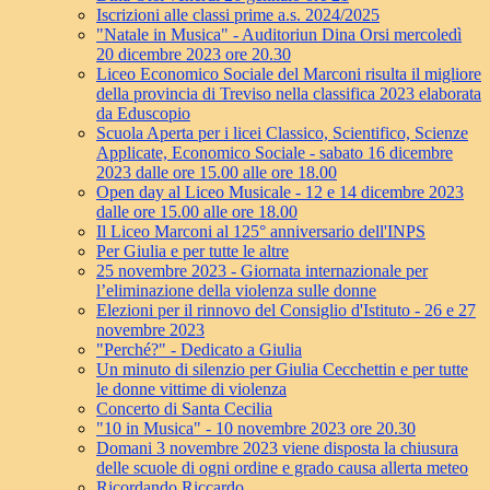
Iscrizioni alle classi prime a.s. 2024/2025
"Natale in Musica" - Auditoriun Dina Orsi mercoledì
20 dicembre 2023 ore 20.30
Liceo Economico Sociale del Marconi risulta il migliore
della provincia di Treviso nella classifica 2023 elaborata
da Eduscopio
Scuola Aperta per i licei Classico, Scientifico, Scienze
Applicate, Economico Sociale - sabato 16 dicembre
2023 dalle ore 15.00 alle ore 18.00
Open day al Liceo Musicale - 12 e 14 dicembre 2023
dalle ore 15.00 alle ore 18.00
Il Liceo Marconi al 125° anniversario dell'INPS
Per Giulia e per tutte le altre
25 novembre 2023 - Giornata internazionale per
l’eliminazione della violenza sulle donne
Elezioni per il rinnovo del Consiglio d'Istituto - 26 e 27
novembre 2023
"Perché?" - Dedicato a Giulia
Un minuto di silenzio per Giulia Cecchettin e per tutte
le donne vittime di violenza
Concerto di Santa Cecilia
"10 in Musica" - 10 novembre 2023 ore 20.30
Domani 3 novembre 2023 viene disposta la chiusura
delle scuole di ogni ordine e grado causa allerta meteo
Ricordando Riccardo