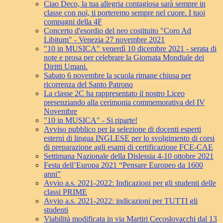
Ciao Deco, la tua allegria contagiosa sarà sempre in
classe con noi, ti porteremo sempre nel cuore. I tuoi
compagni della 4F
Concerto d'esordio del neo costituito "Coro Ad
Libitum" - Venezia 27 novembre 2021
"10 in MUSICA" venerdì 10 dicembre 2021 - serata di
note e prosa per celebrare la Giornata Mondiale dei
Diritti Umani.
Sabato 6 novembre la scuola rimane chiusa per
ricorrenza del Santo Patrono
La classe 2C ha rappresentato il nostro Liceo
presenziando alla cerimonia commemorativa del IV
Novembre
"10 in MUSICA" - Si riparte!
Avviso pubblico per la selezione di docenti esperti
esterni di lingua INGLESE per lo svolgimento di corsi
di preparazione agli esami di certificazione FCE-CAE
Settimana Nazionale della Dislessia 4-10 ottobre 2021
Festa dell’Europa 2021 “Pensare Europeo da 1600
anni”
Avvio a.s. 2021-2022: Indicazioni per gli studenti delle
classi PRIME
Avvio a.s. 2021-2022: indicazioni per TUTTI gli
studenti
Viabilità modificata in via Martiri Cecoslovacchi dal 13