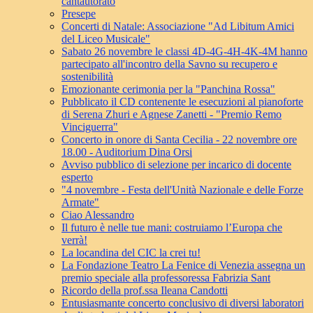
cantautorato
Presepe
Concerti di Natale: Associazione "Ad Libitum Amici
del Liceo Musicale"
Sabato 26 novembre le classi 4D-4G-4H-4K-4M hanno
partecipato all'incontro della Savno su recupero e
sostenibilità
Emozionante cerimonia per la "Panchina Rossa"
Pubblicato il CD contenente le esecuzioni al pianoforte
di Serena Zhuri e Agnese Zanetti - "Premio Remo
Vinciguerra"
Concerto in onore di Santa Cecilia - 22 novembre ore
18.00 - Auditorium Dina Orsi
Avviso pubblico di selezione per incarico di docente
esperto
"4 novembre - Festa dell'Unità Nazionale e delle Forze
Armate"
Ciao Alessandro
Il futuro è nelle tue mani: costruiamo l’Europa che
verrà!
La locandina del CIC la crei tu!
La Fondazione Teatro La Fenice di Venezia assegna un
premio speciale alla professoressa Fabrizia Sant
Ricordo della prof.ssa Ileana Candotti
Entusiasmante concerto conclusivo di diversi laboratori