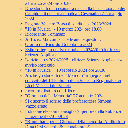
21 marzo 2024 ore 20.30
Due studenti e una squadra mista alla fase nazionale dei
Campionati della matematica - Cesenatico 2-5 maggio
2024
Regione Veneto: Borsa di studio a.s. 2023/2024
"10 in Musica" - 10 marzo 2024 ore 18.00
Ricordando Tommaso
Al Liceo Marconi succede anche questo...
Giorno del Ricordo 16 febbraio 2024
Esito sorteggio per iscrizioni a.s 2024/2025 indirizzo
Scienze Applicate
Iscrizioni a.s 2024/2025 indirizzo Scienze Applicate –
avviso sorteggio.
"10 in Musica" - 10 febbraio 2024 ore 20.30
Anche gli studenti del "Marconi" impegnati nel
concerto del 14 febbraio dell'Orchestra Regionale dei
Licei Musicali del Veneto
Incontro dibattito con Libera
"Giornata della Memoria" 27 gennaio 2024
Si è spento il sorriso della professoressa Simona
Vazzoleretto
Indizione elezioni Consiglio Superiore della Pubblica
Istruzione il 07/05/2024
“Brundibár” per la Giornata della memoria: Auditorium
Dina Orsi venerdì 26 gennaio ore 21