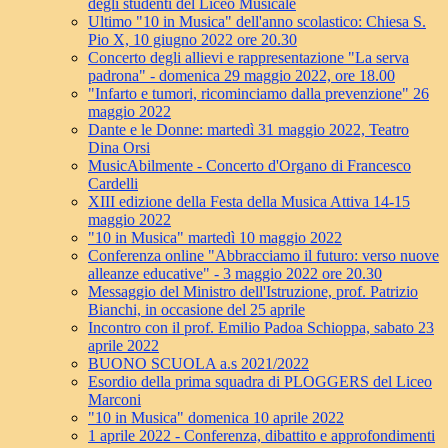
degli studenti del Liceo Musicale
Ultimo "10 in Musica" dell'anno scolastico: Chiesa S.
Pio X, 10 giugno 2022 ore 20.30
Concerto degli allievi e rappresentazione "La serva
padrona" - domenica 29 maggio 2022, ore 18.00
"Infarto e tumori, ricominciamo dalla prevenzione" 26
maggio 2022
Dante e le Donne: martedì 31 maggio 2022, Teatro
Dina Orsi
MusicAbilmente - Concerto d'Organo di Francesco
Cardelli
XIII edizione della Festa della Musica Attiva 14-15
maggio 2022
"10 in Musica" martedì 10 maggio 2022
Conferenza online "Abbracciamo il futuro: verso nuove
alleanze educative" - 3 maggio 2022 ore 20.30
Messaggio del Ministro dell'Istruzione, prof. Patrizio
Bianchi, in occasione del 25 aprile
Incontro con il prof. Emilio Padoa Schioppa, sabato 23
aprile 2022
BUONO SCUOLA a.s 2021/2022
Esordio della prima squadra di PLOGGERS del Liceo
Marconi
"10 in Musica" domenica 10 aprile 2022
1 aprile 2022 - Conferenza, dibattito e approfondimenti