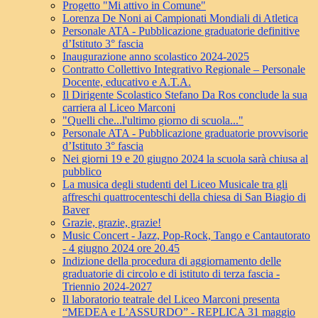
Progetto "Mi attivo in Comune"
Lorenza De Noni ai Campionati Mondiali di Atletica
Personale ATA - Pubblicazione graduatorie definitive
d’Istituto 3° fascia
Inaugurazione anno scolastico 2024-2025
Contratto Collettivo Integrativo Regionale – Personale
Docente, educativo e A.T.A.
Il Dirigente Scolastico Stefano Da Ros conclude la sua
carriera al Liceo Marconi
"Quelli che...l'ultimo giorno di scuola..."
Personale ATA - Pubblicazione graduatorie provvisorie
d’Istituto 3° fascia
Nei giorni 19 e 20 giugno 2024 la scuola sarà chiusa al
pubblico
La musica degli studenti del Liceo Musicale tra gli
affreschi quattrocenteschi della chiesa di San Biagio di
Baver
Grazie, grazie, grazie!
Music Concert - Jazz, Pop-Rock, Tango e Cantautorato
- 4 giugno 2024 ore 20.45
Indizione della procedura di aggiornamento delle
graduatorie di circolo e di istituto di terza fascia -
Triennio 2024-2027
Il laboratorio teatrale del Liceo Marconi presenta
“MEDEA e L’ASSURDO” - REPLICA 31 maggio