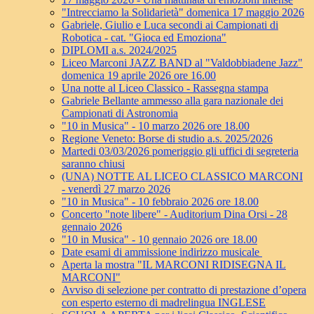
"Intrecciamo la Solidarietà" domenica 17 maggio 2026
Gabriele, Giulio e Luca secondi ai Campionati di
Robotica - cat. "Gioca ed Emoziona"
DIPLOMI a.s. 2024/2025
Liceo Marconi JAZZ BAND al "Valdobbiadene Jazz"
domenica 19 aprile 2026 ore 16.00
Una notte al Liceo Classico - Rassegna stampa
Gabriele Bellante ammesso alla gara nazionale dei
Campionati di Astronomia
"10 in Musica" - 10 marzo 2026 ore 18.00
Regione Veneto: Borse di studio a.s. 2025/2026
Martedi 03/03/2026 pomeriggio gli uffici di segreteria
saranno chiusi
(UNA) NOTTE AL LICEO CLASSICO MARCONI
- venerdì 27 marzo 2026
"10 in Musica" - 10 febbraio 2026 ore 18.00
Concerto "note libere" - Auditorium Dina Orsi - 28
gennaio 2026
"10 in Musica" - 10 gennaio 2026 ore 18.00
Date esami di ammissione indirizzo musicale
Aperta la mostra "IL MARCONI RIDISEGNA IL
MARCONI"
Avviso di selezione per contratto di prestazione d’opera
con esperto esterno di madrelingua INGLESE