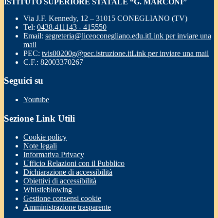
ISTITUTO SUPERIORE STATALE “G. MARCONI”
Via J.F. Kennedy, 12 – 31015 CONEGLIANO (TV)
Tel:
0438.411143 - 415550
Email:
segreteria@liceoconegliano.edu.it
Link per inviare una
mail
PEC:
tvis00200g@pec.istruzione.it
Link per inviare una mail
C.F.: 82003370267
Seguici su
Youtube
Sezione Link Utili
Cookie policy
Note legali
Informativa Privacy
Ufficio Relazioni con il Pubblico
Dichiarazione di accessibilità
Obiettivi di accessibilità
Whistleblowing
Gestione consensi cookie
Amministrazione trasparente