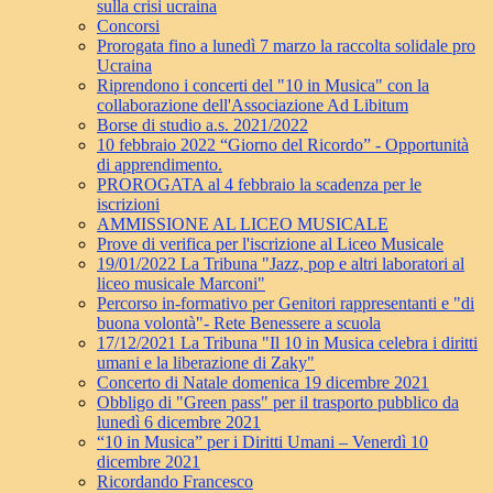
sulla crisi ucraina
Concorsi
Prorogata fino a lunedì 7 marzo la raccolta solidale pro
Ucraina
Riprendono i concerti del "10 in Musica" con la
collaborazione dell'Associazione Ad Libitum
Borse di studio a.s. 2021/2022
10 febbraio 2022 “Giorno del Ricordo” - Opportunità
di apprendimento.
PROROGATA al 4 febbraio la scadenza per le
iscrizioni
AMMISSIONE AL LICEO MUSICALE
Prove di verifica per l'iscrizione al Liceo Musicale
19/01/2022 La Tribuna "Jazz, pop e altri laboratori al
liceo musicale Marconi"
Percorso in-formativo per Genitori rappresentanti e "di
buona volontà"- Rete Benessere a scuola
17/12/2021 La Tribuna "Il 10 in Musica celebra i diritti
umani e la liberazione di Zaky"
Concerto di Natale domenica 19 dicembre 2021
Obbligo di "Green pass" per il trasporto pubblico da
lunedì 6 dicembre 2021
“10 in Musica” per i Diritti Umani – Venerdì 10
dicembre 2021
Ricordando Francesco