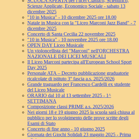
SCUOLA APERTA per i licei Classico, Scientifico,
Scienze Applicate, Economico Sociale - sabato 13
dicembre 2025
"10 in Musica" - 10 dicembre 2025 ore 18.00
Natale in Musica con la "Liceo Marconi Jazz Band" - 7
dicembre 2025
Concerto di Santa Cecilia 22 novembre 2025
"10 in Musica" - 10 novembre 2025 ore 18.00
OPEN DAY Liceo Musicale
Un violoncellista del "Marconi" nell'ORCHESTRA
NAZIONALE DEI LICEI MUSICALI
Il Liceo Marconi partecipa all'European School Sport
Day 2025
Personale ATA – Decreto pubblicazione graduatorie
ricalcolate di istituto 3° fascia a.s. 2025/2026
Grande traguardo per Francesco Cardelli ex studente
del Liceo Musicale
ORARIO dal 10 al 13 settembre 2025 - 1^
SETTIMANA
Composizione classi PRIME a.s. 2025/2026
Nei giorni 18 e 19 giugno 2025 la scuola sarà chiusa al
pubblico per lo svolgimento delle prove scritte degli
Esami di Stato
Concerto di fine anno - 10 giugno 2025
Giornata dei Giochi Solidali 23 maggio 2025 - Prima