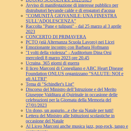
Avviso di manifestazione di interesse pubblico per
distrubutori bevande calde e di erogatori d'acqua
"COMUNITÀ GIOVANILE: UNA FINESTRA
SULL’ADOLESCENZA”
Raccolta "Pane e tulipani" - dal 25 marzo al 3 aprile
2023
CONCERTO DI PRIMAVERA
PCTO (già Alternanza Scuola Lavoro) nei Licei
Emozionante incontro con Barbara Hofmann
"I volti della violenza" - Auditorium Dina Orsi
mercoledì 8 marzo 2023 ore 20.45
Ucraina, 365 giorni di guerra
Il liceo Marconi di Conegliano e ABC Heart Disease
Foundation ONLUS organizzano "SALUTE: NOI e
gli ALTRI"
Tema di "Schindler's List"
Discorso del Ministro dell’Istruzione e del Merito
Giuseppe Valditara al Quirinale in occasione delle
celebrazioni per la Giornata della Memoria del
27/01/2023
Un dono, un augurio...e che sia Natale per tutti!
Lettera del Ministro alle Istituzioni scolastiche in
occasione del Natale
Al Liceo Marconi anche musica jazz, pop-rock, tango e