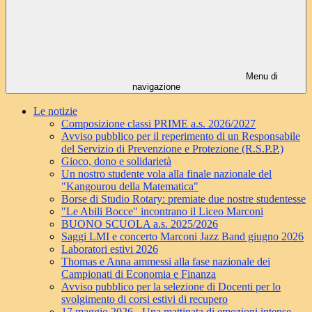
Menu di
navigazione
Le notizie
Composizione classi PRIME a.s. 2026/2027
Avviso pubblico per il reperimento di un Responsabile
del Servizio di Prevenzione e Protezione (R.S.P.P.)
Gioco, dono e solidarietà
Un nostro studente vola alla finale nazionale del
"Kangourou della Matematica"
Borse di Studio Rotary: premiate due nostre studentesse
"Le Abili Bocce" incontrano il Liceo Marconi
BUONO SCUOLA a.s. 2025/2026
Saggi LMI e concerto Marconi Jazz Band giugno 2026
Laboratori estivi 2026
Thomas e Anna ammessi alla fase nazionale dei
Campionati di Economia e Finanza
Avviso pubblico per la selezione di Docenti per lo
svolgimento di corsi estivi di recupero
17 maggio 2026 - Una mattinata di emozioni intense