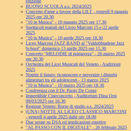
edizione
BUONO SCUOLA a.s. 2024/2025
Concerto d'arpe a favore della LILT - venerdì 9 maggio
2025 ore 20.30
"10 in Musica" - 10 maggio 2025 ore 17.30
Spettacoli teatrali del Liceo Marconi 15 e 22 aprile
2025
"10 in Musica" - 10 aprile 2025 ore 18.30
Liceo Marconi JAZZ BAND al "Valdobbiadene Jazz
School" domenica 13 aprile 2025 ore 15.30
Concerto "MELODIE di primavera" - 26 marzo 2025
ore 20.30
Orchestra dei Licei Musicali del Veneto - Audizioni
2025
Nutrire il futuro: riconoscere e prevenire i disturbi
alimentari tra gli adolescenti - 13 marzo 2025
"10 in Musica" - 10 marzo 2025 ore 18.30
Conferenza con il Dr. Paolo De Coppi
Imperdibile Cineconcerto - Auditorium Dina Orsi
09/03/2025 ore 16.30
Regione Veneto: Borse di studio a.s. 2024/2025
(UNA) NOTTE AL LICEO CLASSICO MARCONI
- venerdì 4 aprile 2025 dalle ore 18.00
Due serate su DSA ed implicazioni emotive
"AL PASSO CON IL DIGITALE" - 26 febbraio 2025