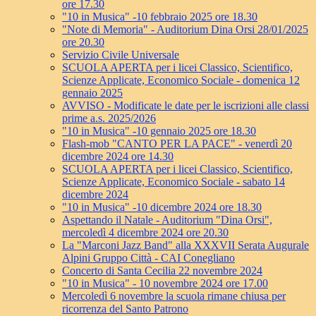
ore 17.30
"10 in Musica" -10 febbraio 2025 ore 18.30
"Note di Memoria" - Auditorium Dina Orsi 28/01/2025
ore 20.30
Servizio Civile Universale
SCUOLA APERTA per i licei Classico, Scientifico,
Scienze Applicate, Economico Sociale - domenica 12
gennaio 2025
AVVISO - Modificate le date per le iscrizioni alle classi
prime a.s. 2025/2026
"10 in Musica" -10 gennaio 2025 ore 18.30
Flash-mob "CANTO PER LA PACE" - venerdì 20
dicembre 2024 ore 14.30
SCUOLA APERTA per i licei Classico, Scientifico,
Scienze Applicate, Economico Sociale - sabato 14
dicembre 2024
"10 in Musica" -10 dicembre 2024 ore 18.30
Aspettando il Natale - Auditorium "Dina Orsi",
mercoledì 4 dicembre 2024 ore 20.30
La "Marconi Jazz Band" alla XXXVII Serata Augurale
Alpini Gruppo Città - CAI Conegliano
Concerto di Santa Cecilia 22 novembre 2024
"10 in Musica" - 10 novembre 2024 ore 17.00
Mercoledì 6 novembre la scuola rimane chiusa per
ricorrenza del Santo Patrono