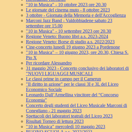
"10 in Musica" - 10 ottobre 2023 ore 20.30
Le giornate del cinema muto - 8 ottobre 2023
3 ottobre - Giornata della Memoria e dell'Accoglienza
Marconi Jazz Band - Valdobbiadene sabato 23
settembre ore 15.00
"10 in Musica" - 10 settembre 2023 ore 20.30
Regione Veneto: Buono libri a.s. 2023-2024
Regione Veneto: Borse di studio a.s. 2022/2023
Cine-concerto lunedì 19 giugno 2023 a Pordenone
"10 in Musica" – 10 giugno 2023, ore 20.30, Chiesa S.
Pio X
Per ricordare Alessandro
31 maggio 2023 - Concerto conclusivo dei laboratori di
"NUOVI LIGUAGGI MUSICALI
Le classi prime in campo per il Camerun
"Il diritto in azione" per le classi 3I e 3L del Liceo
Economico Sociale
Leonardo Dall’Armellina vincitore del “Concorso
Economia”
Concerto degli studenti del Liceo Musicale Marconi di
Conegliano - 21 maggio 2023
Spettacoli dei laboratori teatrali del Liceo 2023
Risultati Torneo di lettura 2023
"10 in Musica" mercoledì 10 maggio 2023
BUONO SCUOLA a.s. 2022/2023