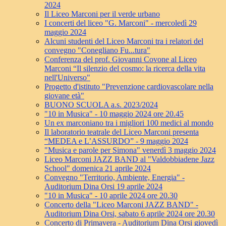
2024
Il Liceo Marconi per il verde urbano
I concerti del liceo "G. Marconi" - mercoledì 29
maggio 2024
Alcuni studenti del Liceo Marconi tra i relatori del
convegno "Conegliano Fu...tura"
Conferenza del prof. Giovanni Covone al Liceo
Marconi “Il silenzio del cosmo: la ricerca della vita
nell'Universo"
Progetto d'istituto "Prevenzione cardiovascolare nella
giovane età"
BUONO SCUOLA a.s. 2023/2024
"10 in Musica" - 10 maggio 2024 ore 20.45
Un ex marconiano tra i migliori 100 medici al mondo
Il laboratorio teatrale del Liceo Marconi presenta
“MEDEA e L’ASSURDO” - 9 maggio 2024
"Musica e parole per Simona" venerdì 3 maggio 2024
Liceo Marconi JAZZ BAND al "Valdobbiadene Jazz
School" domenica 21 aprile 2024
Convegno "Territorio, Ambiente, Energia" -
Auditorium Dina Orsi 19 aprile 2024
"10 in Musica" - 10 aprile 2024 ore 20.30
Concerto della "Liceo Marconi JAZZ BAND" -
Auditorium Dina Orsi, sabato 6 aprile 2024 ore 20.30
Concerto di Primavera - Auditorium Dina Orsi giovedì