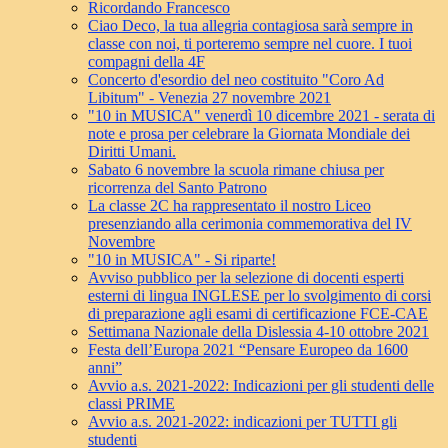
Ricordando Francesco
Ciao Deco, la tua allegria contagiosa sarà sempre in
classe con noi, ti porteremo sempre nel cuore. I tuoi
compagni della 4F
Concerto d'esordio del neo costituito "Coro Ad
Libitum" - Venezia 27 novembre 2021
"10 in MUSICA" venerdì 10 dicembre 2021 - serata di
note e prosa per celebrare la Giornata Mondiale dei
Diritti Umani.
Sabato 6 novembre la scuola rimane chiusa per
ricorrenza del Santo Patrono
La classe 2C ha rappresentato il nostro Liceo
presenziando alla cerimonia commemorativa del IV
Novembre
"10 in MUSICA" - Si riparte!
Avviso pubblico per la selezione di docenti esperti
esterni di lingua INGLESE per lo svolgimento di corsi
di preparazione agli esami di certificazione FCE-CAE
Settimana Nazionale della Dislessia 4-10 ottobre 2021
Festa dell’Europa 2021 “Pensare Europeo da 1600
anni”
Avvio a.s. 2021-2022: Indicazioni per gli studenti delle
classi PRIME
Avvio a.s. 2021-2022: indicazioni per TUTTI gli
studenti