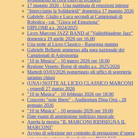
17 maggio 2026 - Una mattinata di emozioni intense
"Intrecciamo la Solidarietà" domenica 17 maggio 2026
Gabriele, Giulio e Luca secondi ai Campionati di
Robotica - cat. "Gioca ed Emoziona"
DIPLOMI a.s. 2024/2025
Liceo Marconi JAZZ BAND al "Valdobbiadene Jazz"
domenica 19 aprile 2026 ore 16.00
Una notte al Liceo Classico - Rassegna stampa
Gabriele Bellante ammesso alla gara nazionale dei
Campionati di Astronomia
"10 in Musica" - 10 marzo 2026 ore 18.00
Regione Veneto: Borse di studio a.s. 2025/2026
Martedi 03/03/2026 pomeriggio gli uffici di segreteria
saranno chiusi
(UNA) NOTTE AL LICEO CLASSICO MARCONI
- venerdì 27 marzo 2026
"10 in Musica" - 10 febbraio 2026 ore 18.00
Concerto "note libere" - Auditorium Dina Orsi - 28
gennaio 2026
"10 in Musica" - 10 gennaio 2026 ore 18.00
Date esami di ammissione indirizzo musicale
Aperta la mostra "IL MARCONI RIDISEGNA IL
MARCONI"
Avviso di selezione per contratto di prestazione d’opera