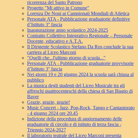
ricorrenza del Santo Patrono
Progetto "Mi attivo in Comune"
Lorenza De Noni ai Campionati Mondiali di Atletica
Personale ATA - Pubblicazione graduatorie definitive
d’Istituto 3° fascia
Inaugurazione anno scolastico 2024-2025
Contratto Collettivo Integrativo Regionale – Personale
Docente, educativo e A.T.A.
Il Dirigente Scolastico Stefano Da Ros conclude la sua
carriera al Liceo Marconi
"Quelli che...l'ultimo giorno di scuola..."
Personale ATA - Pubblicazione graduatorie provvisorie
d’Istituto 3° fascia
Nei giorni 19 e 20 giugno 2024 la scuola sarà chiusa al
pubblico
La musica degli studenti del Liceo Musicale tra gli
affreschi quattrocenteschi della chiesa di San Biagio di
Baver
Grazie, grazie, grazie!
Music Concert - Jazz, Pop-Rock, Tango e Cantautorato
- 4 giugno 2024 ore 20.45
Indizione della procedura di aggiornamento delle
graduatorie di circolo e di istituto di terza fascia -
Triennio 2024-2027
Il laboratorio teatrale del Liceo Marconi presenta