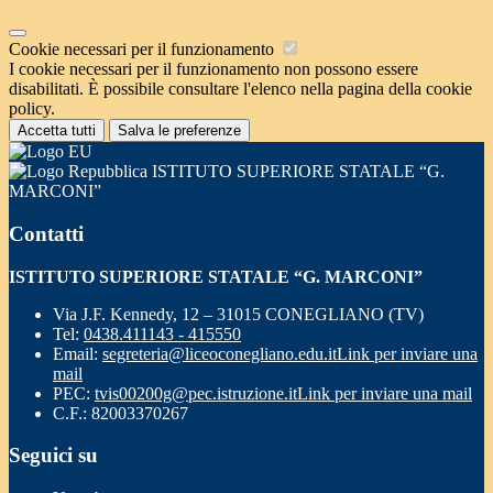
Cookie necessari per il funzionamento
I cookie necessari per il funzionamento non possono essere
disabilitati. È possibile consultare l'elenco nella pagina della cookie
policy.
Accetta tutti
Salva le preferenze
ISTITUTO SUPERIORE STATALE “G.
MARCONI”
Contatti
ISTITUTO SUPERIORE STATALE “G. MARCONI”
Via J.F. Kennedy, 12 – 31015 CONEGLIANO (TV)
Tel:
0438.411143 - 415550
Email:
segreteria@liceoconegliano.edu.it
Link per inviare una
mail
PEC:
tvis00200g@pec.istruzione.it
Link per inviare una mail
C.F.: 82003370267
Seguici su