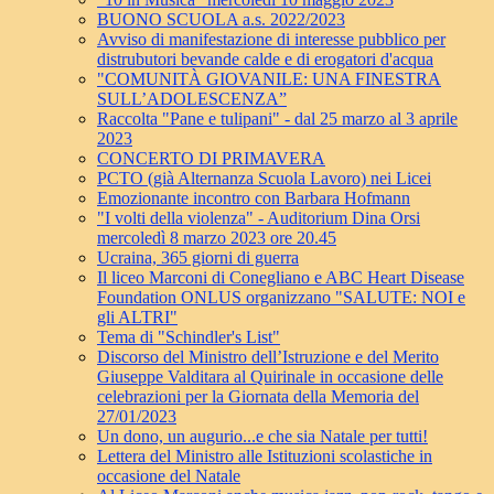
BUONO SCUOLA a.s. 2022/2023
Avviso di manifestazione di interesse pubblico per
distrubutori bevande calde e di erogatori d'acqua
"COMUNITÀ GIOVANILE: UNA FINESTRA
SULL’ADOLESCENZA”
Raccolta "Pane e tulipani" - dal 25 marzo al 3 aprile
2023
CONCERTO DI PRIMAVERA
PCTO (già Alternanza Scuola Lavoro) nei Licei
Emozionante incontro con Barbara Hofmann
"I volti della violenza" - Auditorium Dina Orsi
mercoledì 8 marzo 2023 ore 20.45
Ucraina, 365 giorni di guerra
Il liceo Marconi di Conegliano e ABC Heart Disease
Foundation ONLUS organizzano "SALUTE: NOI e
gli ALTRI"
Tema di "Schindler's List"
Discorso del Ministro dell’Istruzione e del Merito
Giuseppe Valditara al Quirinale in occasione delle
celebrazioni per la Giornata della Memoria del
27/01/2023
Un dono, un augurio...e che sia Natale per tutti!
Lettera del Ministro alle Istituzioni scolastiche in
occasione del Natale