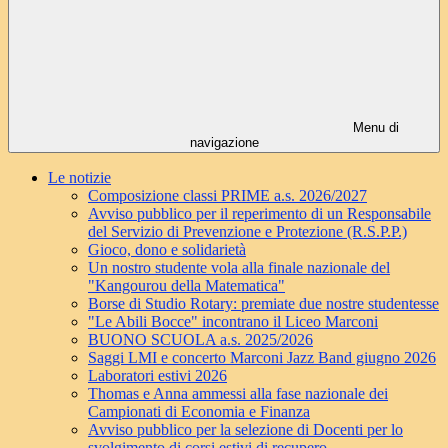
Menu di
navigazione
Le notizie
Composizione classi PRIME a.s. 2026/2027
Avviso pubblico per il reperimento di un Responsabile
del Servizio di Prevenzione e Protezione (R.S.P.P.)
Gioco, dono e solidarietà
Un nostro studente vola alla finale nazionale del
"Kangourou della Matematica"
Borse di Studio Rotary: premiate due nostre studentesse
"Le Abili Bocce" incontrano il Liceo Marconi
BUONO SCUOLA a.s. 2025/2026
Saggi LMI e concerto Marconi Jazz Band giugno 2026
Laboratori estivi 2026
Thomas e Anna ammessi alla fase nazionale dei
Campionati di Economia e Finanza
Avviso pubblico per la selezione di Docenti per lo
svolgimento di corsi estivi di recupero