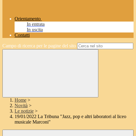
Orientamento
In entrata
In uscita
Contatti
Campo di ricerca per le pagine del sito
Home
>
Novità
>
Le notizie
>
19/01/2022 La Tribuna "Jazz, pop e altri laboratori al liceo
musicale Marconi"