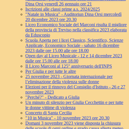
Dina Orsi venerdì 26 gennaio ore 21
Iscrizioni alle classi prime a.s. 2024/2025
"Natale in Musica" - Auditoriun Dina Orsi mercoledì
20 dicembre 2023 ore 20.30
Liceo Economico Sociale del Marconi risulta il migliore
della provincia di Treviso nella classifica 2023 elaborata
da Eduscopio
Scuola Aperta per i licei Classico, Scientifico, Scienze
Applicate, Economico Sociale - sabato 16 dicembre
2023 dalle ore 15.00 alle ore 18.00
Open day al Liceo Musicale - 12 e 14 dicembre 2023
dalle ore 15.00 alle ore 18.00
Il Liceo Marconi al 125° anniversario dell'INPS
Per Giulia e per tutte le altre
25 novembre 2023 - Giornata internazionale per
l’eliminazione della violenza sulle donne
Elezioni per il rinnovo del Consiglio d'Istituto - 26 e 27
novembre 2023
"Perché?" - Dedicato a Giulia
Un minuto di silenzio per Giulia Cecchettin e per tutte
le donne vittime di violenza
Concerto di Santa Cecilia
"10 in Musica" - 10 novembre 2023 ore 20.30
Domani 3 novembre 2023 viene disposta la chiusura
delle scuole di ogni ordine e grado causa allerta meteo