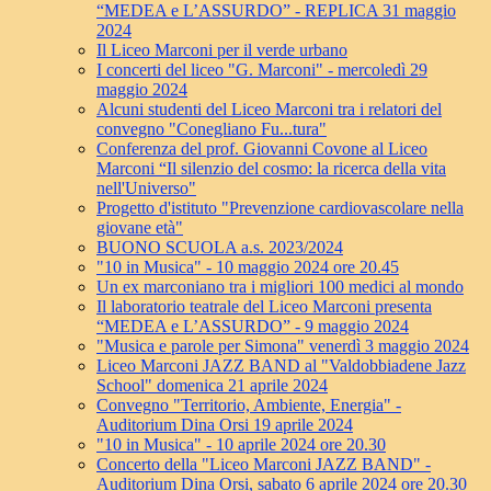
“MEDEA e L’ASSURDO” - REPLICA 31 maggio
2024
Il Liceo Marconi per il verde urbano
I concerti del liceo "G. Marconi" - mercoledì 29
maggio 2024
Alcuni studenti del Liceo Marconi tra i relatori del
convegno "Conegliano Fu...tura"
Conferenza del prof. Giovanni Covone al Liceo
Marconi “Il silenzio del cosmo: la ricerca della vita
nell'Universo"
Progetto d'istituto "Prevenzione cardiovascolare nella
giovane età"
BUONO SCUOLA a.s. 2023/2024
"10 in Musica" - 10 maggio 2024 ore 20.45
Un ex marconiano tra i migliori 100 medici al mondo
Il laboratorio teatrale del Liceo Marconi presenta
“MEDEA e L’ASSURDO” - 9 maggio 2024
"Musica e parole per Simona" venerdì 3 maggio 2024
Liceo Marconi JAZZ BAND al "Valdobbiadene Jazz
School" domenica 21 aprile 2024
Convegno "Territorio, Ambiente, Energia" -
Auditorium Dina Orsi 19 aprile 2024
"10 in Musica" - 10 aprile 2024 ore 20.30
Concerto della "Liceo Marconi JAZZ BAND" -
Auditorium Dina Orsi, sabato 6 aprile 2024 ore 20.30