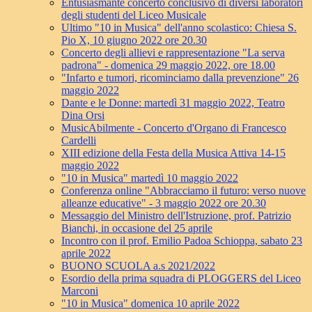
Entusiasmante concerto conclusivo di diversi laboratori
degli studenti del Liceo Musicale
Ultimo "10 in Musica" dell'anno scolastico: Chiesa S.
Pio X, 10 giugno 2022 ore 20.30
Concerto degli allievi e rappresentazione "La serva
padrona" - domenica 29 maggio 2022, ore 18.00
"Infarto e tumori, ricominciamo dalla prevenzione" 26
maggio 2022
Dante e le Donne: martedì 31 maggio 2022, Teatro
Dina Orsi
MusicAbilmente - Concerto d'Organo di Francesco
Cardelli
XIII edizione della Festa della Musica Attiva 14-15
maggio 2022
"10 in Musica" martedì 10 maggio 2022
Conferenza online "Abbracciamo il futuro: verso nuove
alleanze educative" - 3 maggio 2022 ore 20.30
Messaggio del Ministro dell'Istruzione, prof. Patrizio
Bianchi, in occasione del 25 aprile
Incontro con il prof. Emilio Padoa Schioppa, sabato 23
aprile 2022
BUONO SCUOLA a.s 2021/2022
Esordio della prima squadra di PLOGGERS del Liceo
Marconi
"10 in Musica" domenica 10 aprile 2022