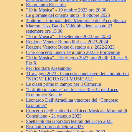
Ricordando Riccardo
"10 in Musica" - 10 ottobre 2023 ore 20.30
Le giornate del cinema muto - 8 ottobre 2023
3 ottobre - Giornata della Memoria e dell'Accoglienza
Marconi Jazz Band - Valdobbiadene sabato 23
settembre ore 15.00
"10 in Musica" - 10 settembre 2023 ore 20.30
Regione Veneto: Buono libri a.s. 2023-2024
Regione Veneto: Borse di studio a.s. 2022/2023
Cine-concerto lunedì 19 giugno 2023 a Pordenone
"10 in Musica" – 10 giugno 2023, ore 20.30, Chiesa S.
Pio X
Per ricordare Alessandro
31 maggio 2023 - Concerto conclusivo dei laboratori di
"NUOVI LIGUAGGI MUSICALI
Le classi prime in campo per il Camerun
"Il diritto in azione" per le classi 3I e 3L del Liceo
Economico Sociale
Leonardo Dall’Armellina vincitore del “Concorso
Economia”
Concerto degli studenti del Liceo Musicale Marconi di
Conegliano - 21 maggio 2023
Spettacoli dei laboratori teatrali del Liceo 2023
Risultati Torneo di lettura 2023
"10 in Musica" mercoledì 10 maggio 2023