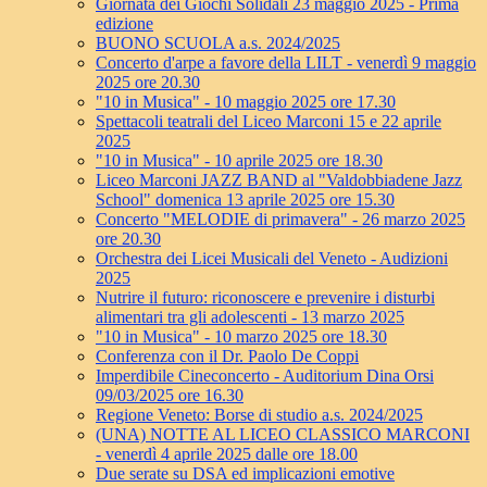
Giornata dei Giochi Solidali 23 maggio 2025 - Prima
edizione
BUONO SCUOLA a.s. 2024/2025
Concerto d'arpe a favore della LILT - venerdì 9 maggio
2025 ore 20.30
"10 in Musica" - 10 maggio 2025 ore 17.30
Spettacoli teatrali del Liceo Marconi 15 e 22 aprile
2025
"10 in Musica" - 10 aprile 2025 ore 18.30
Liceo Marconi JAZZ BAND al "Valdobbiadene Jazz
School" domenica 13 aprile 2025 ore 15.30
Concerto "MELODIE di primavera" - 26 marzo 2025
ore 20.30
Orchestra dei Licei Musicali del Veneto - Audizioni
2025
Nutrire il futuro: riconoscere e prevenire i disturbi
alimentari tra gli adolescenti - 13 marzo 2025
"10 in Musica" - 10 marzo 2025 ore 18.30
Conferenza con il Dr. Paolo De Coppi
Imperdibile Cineconcerto - Auditorium Dina Orsi
09/03/2025 ore 16.30
Regione Veneto: Borse di studio a.s. 2024/2025
(UNA) NOTTE AL LICEO CLASSICO MARCONI
- venerdì 4 aprile 2025 dalle ore 18.00
Due serate su DSA ed implicazioni emotive