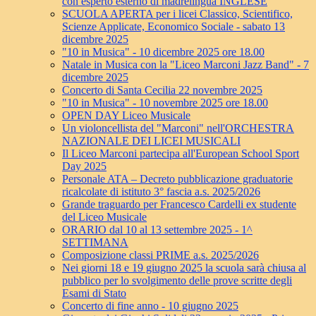
con esperto esterno di madrelingua INGLESE
SCUOLA APERTA per i licei Classico, Scientifico,
Scienze Applicate, Economico Sociale - sabato 13
dicembre 2025
"10 in Musica" - 10 dicembre 2025 ore 18.00
Natale in Musica con la "Liceo Marconi Jazz Band" - 7
dicembre 2025
Concerto di Santa Cecilia 22 novembre 2025
"10 in Musica" - 10 novembre 2025 ore 18.00
OPEN DAY Liceo Musicale
Un violoncellista del "Marconi" nell'ORCHESTRA
NAZIONALE DEI LICEI MUSICALI
Il Liceo Marconi partecipa all'European School Sport
Day 2025
Personale ATA – Decreto pubblicazione graduatorie
ricalcolate di istituto 3° fascia a.s. 2025/2026
Grande traguardo per Francesco Cardelli ex studente
del Liceo Musicale
ORARIO dal 10 al 13 settembre 2025 - 1^
SETTIMANA
Composizione classi PRIME a.s. 2025/2026
Nei giorni 18 e 19 giugno 2025 la scuola sarà chiusa al
pubblico per lo svolgimento delle prove scritte degli
Esami di Stato
Concerto di fine anno - 10 giugno 2025