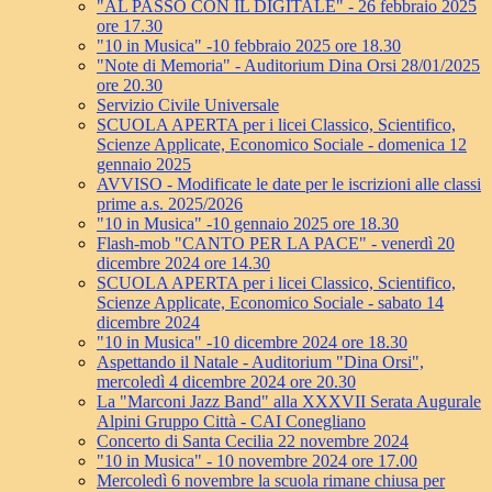
"AL PASSO CON IL DIGITALE" - 26 febbraio 2025
ore 17.30
"10 in Musica" -10 febbraio 2025 ore 18.30
"Note di Memoria" - Auditorium Dina Orsi 28/01/2025
ore 20.30
Servizio Civile Universale
SCUOLA APERTA per i licei Classico, Scientifico,
Scienze Applicate, Economico Sociale - domenica 12
gennaio 2025
AVVISO - Modificate le date per le iscrizioni alle classi
prime a.s. 2025/2026
"10 in Musica" -10 gennaio 2025 ore 18.30
Flash-mob "CANTO PER LA PACE" - venerdì 20
dicembre 2024 ore 14.30
SCUOLA APERTA per i licei Classico, Scientifico,
Scienze Applicate, Economico Sociale - sabato 14
dicembre 2024
"10 in Musica" -10 dicembre 2024 ore 18.30
Aspettando il Natale - Auditorium "Dina Orsi",
mercoledì 4 dicembre 2024 ore 20.30
La "Marconi Jazz Band" alla XXXVII Serata Augurale
Alpini Gruppo Città - CAI Conegliano
Concerto di Santa Cecilia 22 novembre 2024
"10 in Musica" - 10 novembre 2024 ore 17.00
Mercoledì 6 novembre la scuola rimane chiusa per