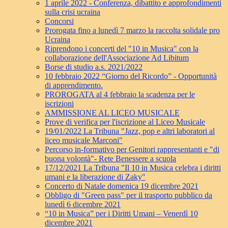
1 aprile 2022 - Conferenza, dibattito e approfondimenti
sulla crisi ucraina
Concorsi
Prorogata fino a lunedì 7 marzo la raccolta solidale pro
Ucraina
Riprendono i concerti del "10 in Musica" con la
collaborazione dell'Associazione Ad Libitum
Borse di studio a.s. 2021/2022
10 febbraio 2022 “Giorno del Ricordo” - Opportunità
di apprendimento.
PROROGATA al 4 febbraio la scadenza per le
iscrizioni
AMMISSIONE AL LICEO MUSICALE
Prove di verifica per l'iscrizione al Liceo Musicale
19/01/2022 La Tribuna "Jazz, pop e altri laboratori al
liceo musicale Marconi"
Percorso in-formativo per Genitori rappresentanti e "di
buona volontà"- Rete Benessere a scuola
17/12/2021 La Tribuna "Il 10 in Musica celebra i diritti
umani e la liberazione di Zaky"
Concerto di Natale domenica 19 dicembre 2021
Obbligo di "Green pass" per il trasporto pubblico da
lunedì 6 dicembre 2021
“10 in Musica” per i Diritti Umani – Venerdì 10
dicembre 2021