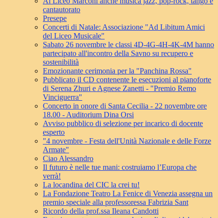
Al Liceo Marconi anche musica jazz, pop-rock, tango e
cantautorato
Presepe
Concerti di Natale: Associazione "Ad Libitum Amici
del Liceo Musicale"
Sabato 26 novembre le classi 4D-4G-4H-4K-4M hanno
partecipato all'incontro della Savno su recupero e
sostenibilità
Emozionante cerimonia per la "Panchina Rossa"
Pubblicato il CD contenente le esecuzioni al pianoforte
di Serena Zhuri e Agnese Zanetti - "Premio Remo
Vinciguerra"
Concerto in onore di Santa Cecilia - 22 novembre ore
18.00 - Auditorium Dina Orsi
Avviso pubblico di selezione per incarico di docente
esperto
"4 novembre - Festa dell'Unità Nazionale e delle Forze
Armate"
Ciao Alessandro
Il futuro è nelle tue mani: costruiamo l’Europa che
verrà!
La locandina del CIC la crei tu!
La Fondazione Teatro La Fenice di Venezia assegna un
premio speciale alla professoressa Fabrizia Sant
Ricordo della prof.ssa Ileana Candotti