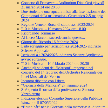
Concerto di Primavera - Auditorium Dina Orsi giovedì
21 marzo 2024 ore 20.30
Due studenti e una squadra mista alla fase nazionale dei
Campionati della matematica - Cesenatico 2-5 maggio
2024
Regione Veneto: Borsa di studio a.s. 2023/2024
"10 in Musica" - 10 marzo 2024 ore 18.00
Ricordando Tommaso
Al Liceo Marconi succede anche questo...
Giorno del Ricordo 16 febbraio 2024
Esito sorteggio per iscrizioni a.s 2024/2025 indirizzo
Scienze Applicate
Iscrizioni a.s 2024/2025 indirizzo Scienze Applicate –
avviso sorteggio.
"10 in Musica" - 10 febbraio 2024 ore 20.30
Anche gli studenti del "Marconi" impegnati nel
concerto del 14 febbraio dell'Orchestra Regionale dei
Licei Musicali del Veneto
Incontro dibattito con Libera
"Giornata della Memoria" 27 gennaio 2024
Si è spento il sorriso della professoressa Simona
Vazzoleretto
Indizione elezioni Consiglio Superiore della Pubblica
Istruzione il 07/05/2024
“Brundibár” per la Giornata della memoria: Auditorium