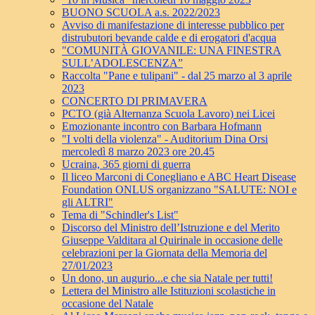
BUONO SCUOLA a.s. 2022/2023
Avviso di manifestazione di interesse pubblico per
distrubutori bevande calde e di erogatori d'acqua
"COMUNITÀ GIOVANILE: UNA FINESTRA
SULL’ADOLESCENZA”
Raccolta "Pane e tulipani" - dal 25 marzo al 3 aprile
2023
CONCERTO DI PRIMAVERA
PCTO (già Alternanza Scuola Lavoro) nei Licei
Emozionante incontro con Barbara Hofmann
"I volti della violenza" - Auditorium Dina Orsi
mercoledì 8 marzo 2023 ore 20.45
Ucraina, 365 giorni di guerra
Il liceo Marconi di Conegliano e ABC Heart Disease
Foundation ONLUS organizzano "SALUTE: NOI e
gli ALTRI"
Tema di "Schindler's List"
Discorso del Ministro dell’Istruzione e del Merito
Giuseppe Valditara al Quirinale in occasione delle
celebrazioni per la Giornata della Memoria del
27/01/2023
Un dono, un augurio...e che sia Natale per tutti!
Lettera del Ministro alle Istituzioni scolastiche in
occasione del Natale