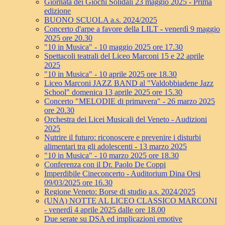
Giornata dei Giochi Solidali 23 maggio 2025 - Prima
edizione
BUONO SCUOLA a.s. 2024/2025
Concerto d'arpe a favore della LILT - venerdì 9 maggio
2025 ore 20.30
"10 in Musica" - 10 maggio 2025 ore 17.30
Spettacoli teatrali del Liceo Marconi 15 e 22 aprile
2025
"10 in Musica" - 10 aprile 2025 ore 18.30
Liceo Marconi JAZZ BAND al "Valdobbiadene Jazz
School" domenica 13 aprile 2025 ore 15.30
Concerto "MELODIE di primavera" - 26 marzo 2025
ore 20.30
Orchestra dei Licei Musicali del Veneto - Audizioni
2025
Nutrire il futuro: riconoscere e prevenire i disturbi
alimentari tra gli adolescenti - 13 marzo 2025
"10 in Musica" - 10 marzo 2025 ore 18.30
Conferenza con il Dr. Paolo De Coppi
Imperdibile Cineconcerto - Auditorium Dina Orsi
09/03/2025 ore 16.30
Regione Veneto: Borse di studio a.s. 2024/2025
(UNA) NOTTE AL LICEO CLASSICO MARCONI
- venerdì 4 aprile 2025 dalle ore 18.00
Due serate su DSA ed implicazioni emotive