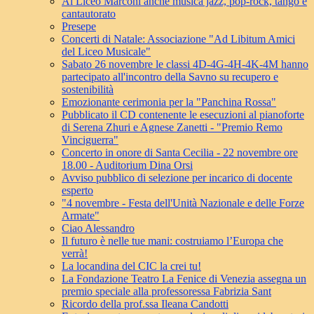
Al Liceo Marconi anche musica jazz, pop-rock, tango e
cantautorato
Presepe
Concerti di Natale: Associazione "Ad Libitum Amici
del Liceo Musicale"
Sabato 26 novembre le classi 4D-4G-4H-4K-4M hanno
partecipato all'incontro della Savno su recupero e
sostenibilità
Emozionante cerimonia per la "Panchina Rossa"
Pubblicato il CD contenente le esecuzioni al pianoforte
di Serena Zhuri e Agnese Zanetti - "Premio Remo
Vinciguerra"
Concerto in onore di Santa Cecilia - 22 novembre ore
18.00 - Auditorium Dina Orsi
Avviso pubblico di selezione per incarico di docente
esperto
"4 novembre - Festa dell'Unità Nazionale e delle Forze
Armate"
Ciao Alessandro
Il futuro è nelle tue mani: costruiamo l’Europa che
verrà!
La locandina del CIC la crei tu!
La Fondazione Teatro La Fenice di Venezia assegna un
premio speciale alla professoressa Fabrizia Sant
Ricordo della prof.ssa Ileana Candotti