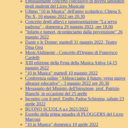
Entusiasmante concerto conclusivo di diversi laboratori
degli studenti del Liceo Musicale
Ultimo "10 in Musica" dell'anno scolastico: Chiesa S.
Pio X, 10 giugno 2022 ore 20.30
Concerto degli allievi e rappresentazione "La serva
padrona" - domenica 29 maggio 2022, ore 18.00
"Infarto e tumori, ricominciamo dalla prevenzione" 26
maggio 2022
Dante e le Donne: martedì 31 maggio 2022, Teatro
Dina Orsi
MusicAbilmente - Concerto d'Organo di Francesco
Cardelli
XIII edizione della Festa della Musica Attiva 14-15
maggio 2022
"10 in Musica" martedì 10 maggio 2022
Conferenza online "Abbracciamo il futuro: verso nuove
alleanze educative" - 3 maggio 2022 ore 20.30
Messaggio del Ministro dell'Istruzione, prof. Patrizio
Bianchi, in occasione del 25 aprile
Incontro con il prof. Emilio Padoa Schioppa, sabato 23
aprile 2022
BUONO SCUOLA a.s 2021/2022
Esordio della prima squadra di PLOGGERS del Liceo
Marconi
"10 in Musica" domenica 10 aprile 2022