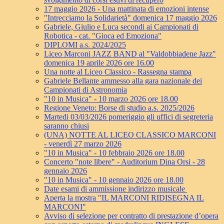
17 maggio 2026 - Una mattinata di emozioni intense
"Intrecciamo la Solidarietà" domenica 17 maggio 2026
Gabriele, Giulio e Luca secondi ai Campionati di
Robotica - cat. "Gioca ed Emoziona"
DIPLOMI a.s. 2024/2025
Liceo Marconi JAZZ BAND al "Valdobbiadene Jazz"
domenica 19 aprile 2026 ore 16.00
Una notte al Liceo Classico - Rassegna stampa
Gabriele Bellante ammesso alla gara nazionale dei
Campionati di Astronomia
"10 in Musica" - 10 marzo 2026 ore 18.00
Regione Veneto: Borse di studio a.s. 2025/2026
Martedi 03/03/2026 pomeriggio gli uffici di segreteria
saranno chiusi
(UNA) NOTTE AL LICEO CLASSICO MARCONI
- venerdì 27 marzo 2026
"10 in Musica" - 10 febbraio 2026 ore 18.00
Concerto "note libere" - Auditorium Dina Orsi - 28
gennaio 2026
"10 in Musica" - 10 gennaio 2026 ore 18.00
Date esami di ammissione indirizzo musicale
Aperta la mostra "IL MARCONI RIDISEGNA IL
MARCONI"
Avviso di selezione per contratto di prestazione d’opera