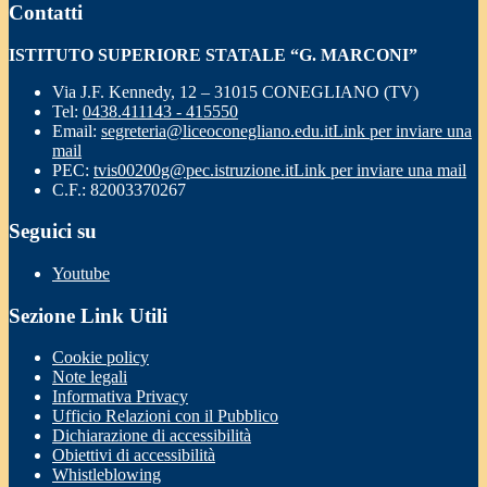
Contatti
ISTITUTO SUPERIORE STATALE “G. MARCONI”
Via J.F. Kennedy, 12 – 31015 CONEGLIANO (TV)
Tel:
0438.411143 - 415550
Email:
segreteria@liceoconegliano.edu.it
Link per inviare una
mail
PEC:
tvis00200g@pec.istruzione.it
Link per inviare una mail
C.F.: 82003370267
Seguici su
Youtube
Sezione Link Utili
Cookie policy
Note legali
Informativa Privacy
Ufficio Relazioni con il Pubblico
Dichiarazione di accessibilità
Obiettivi di accessibilità
Whistleblowing