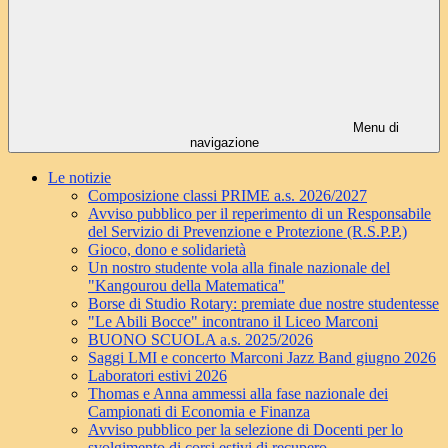
Menu di
navigazione
Le notizie
Composizione classi PRIME a.s. 2026/2027
Avviso pubblico per il reperimento di un Responsabile
del Servizio di Prevenzione e Protezione (R.S.P.P.)
Gioco, dono e solidarietà
Un nostro studente vola alla finale nazionale del
"Kangourou della Matematica"
Borse di Studio Rotary: premiate due nostre studentesse
"Le Abili Bocce" incontrano il Liceo Marconi
BUONO SCUOLA a.s. 2025/2026
Saggi LMI e concerto Marconi Jazz Band giugno 2026
Laboratori estivi 2026
Thomas e Anna ammessi alla fase nazionale dei
Campionati di Economia e Finanza
Avviso pubblico per la selezione di Docenti per lo
svolgimento di corsi estivi di recupero