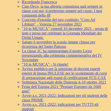
Ricordando Francesco
Ciao Deco, la tua allegria contagiosa sarà sempre in
classe con noi, ti porteremo sempre nel cuore. I tuoi
compagni della 4F
Concerto d'esordio del neo costituito "Coro Ad
Libitum" - Venezia 27 novembre 2021
"10 in MUSICA" venerdì 10 dicembre 2021 - serata di
note e prosa per celebrare la Giornata Mondiale dei
Diritti Umani.
Sabato 6 novembre la scuola rimane chiusa per
ricorrenza del Santo Patrono
La classe 2C ha rappresentato il nostro Liceo
presenziando alla cerimonia commemorativa del IV
Novembre
"10 in MUSICA" - Si riparte!
Avviso pubblico per la selezione di docenti esperti
esterni di lingua INGLESE per lo svolgimento di corsi
di preparazione agli esami di certificazione FCE-CAE
Settimana Nazionale della Dislessia 4-10 ottobre 2021
Festa dell’Europa 2021 “Pensare Europeo da 1600
anni”
Avvio a.s. 2021-2022: Indicazioni per gli studenti delle
classi PRIME
Avvio a.s. 2021-2022: indicazioni per TUTTI gli
studenti