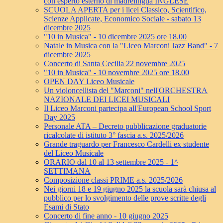
con esperto esterno di madrelingua INGLESE
SCUOLA APERTA per i licei Classico, Scientifico,
Scienze Applicate, Economico Sociale - sabato 13
dicembre 2025
"10 in Musica" - 10 dicembre 2025 ore 18.00
Natale in Musica con la "Liceo Marconi Jazz Band" - 7
dicembre 2025
Concerto di Santa Cecilia 22 novembre 2025
"10 in Musica" - 10 novembre 2025 ore 18.00
OPEN DAY Liceo Musicale
Un violoncellista del "Marconi" nell'ORCHESTRA
NAZIONALE DEI LICEI MUSICALI
Il Liceo Marconi partecipa all'European School Sport
Day 2025
Personale ATA – Decreto pubblicazione graduatorie
ricalcolate di istituto 3° fascia a.s. 2025/2026
Grande traguardo per Francesco Cardelli ex studente
del Liceo Musicale
ORARIO dal 10 al 13 settembre 2025 - 1^
SETTIMANA
Composizione classi PRIME a.s. 2025/2026
Nei giorni 18 e 19 giugno 2025 la scuola sarà chiusa al
pubblico per lo svolgimento delle prove scritte degli
Esami di Stato
Concerto di fine anno - 10 giugno 2025