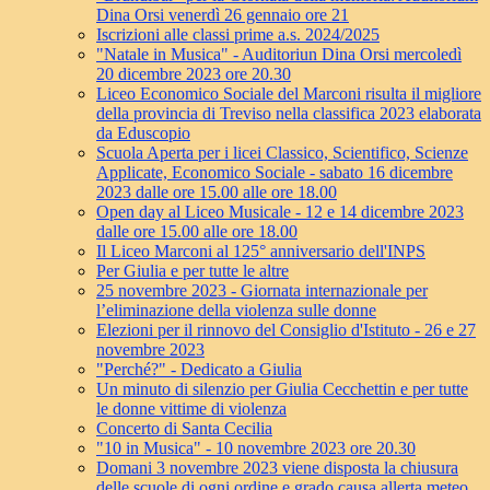
Dina Orsi venerdì 26 gennaio ore 21
Iscrizioni alle classi prime a.s. 2024/2025
"Natale in Musica" - Auditoriun Dina Orsi mercoledì
20 dicembre 2023 ore 20.30
Liceo Economico Sociale del Marconi risulta il migliore
della provincia di Treviso nella classifica 2023 elaborata
da Eduscopio
Scuola Aperta per i licei Classico, Scientifico, Scienze
Applicate, Economico Sociale - sabato 16 dicembre
2023 dalle ore 15.00 alle ore 18.00
Open day al Liceo Musicale - 12 e 14 dicembre 2023
dalle ore 15.00 alle ore 18.00
Il Liceo Marconi al 125° anniversario dell'INPS
Per Giulia e per tutte le altre
25 novembre 2023 - Giornata internazionale per
l’eliminazione della violenza sulle donne
Elezioni per il rinnovo del Consiglio d'Istituto - 26 e 27
novembre 2023
"Perché?" - Dedicato a Giulia
Un minuto di silenzio per Giulia Cecchettin e per tutte
le donne vittime di violenza
Concerto di Santa Cecilia
"10 in Musica" - 10 novembre 2023 ore 20.30
Domani 3 novembre 2023 viene disposta la chiusura
delle scuole di ogni ordine e grado causa allerta meteo