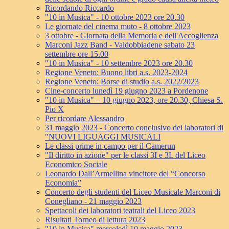
Ricordando Riccardo
"10 in Musica" - 10 ottobre 2023 ore 20.30
Le giornate del cinema muto - 8 ottobre 2023
3 ottobre - Giornata della Memoria e dell'Accoglienza
Marconi Jazz Band - Valdobbiadene sabato 23
settembre ore 15.00
"10 in Musica" - 10 settembre 2023 ore 20.30
Regione Veneto: Buono libri a.s. 2023-2024
Regione Veneto: Borse di studio a.s. 2022/2023
Cine-concerto lunedì 19 giugno 2023 a Pordenone
"10 in Musica" – 10 giugno 2023, ore 20.30, Chiesa S.
Pio X
Per ricordare Alessandro
31 maggio 2023 - Concerto conclusivo dei laboratori di
"NUOVI LIGUAGGI MUSICALI
Le classi prime in campo per il Camerun
"Il diritto in azione" per le classi 3I e 3L del Liceo
Economico Sociale
Leonardo Dall’Armellina vincitore del “Concorso
Economia”
Concerto degli studenti del Liceo Musicale Marconi di
Conegliano - 21 maggio 2023
Spettacoli dei laboratori teatrali del Liceo 2023
Risultati Torneo di lettura 2023
"10 in Musica" mercoledì 10 maggio 2023