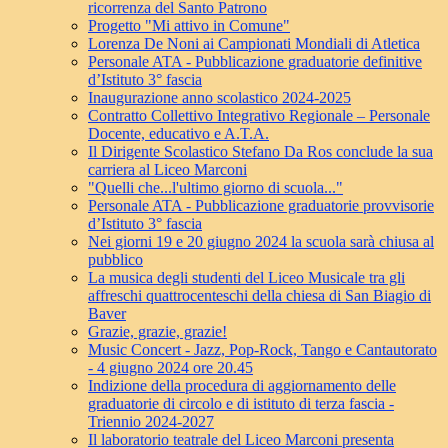
ricorrenza del Santo Patrono
Progetto "Mi attivo in Comune"
Lorenza De Noni ai Campionati Mondiali di Atletica
Personale ATA - Pubblicazione graduatorie definitive
d’Istituto 3° fascia
Inaugurazione anno scolastico 2024-2025
Contratto Collettivo Integrativo Regionale – Personale
Docente, educativo e A.T.A.
Il Dirigente Scolastico Stefano Da Ros conclude la sua
carriera al Liceo Marconi
"Quelli che...l'ultimo giorno di scuola..."
Personale ATA - Pubblicazione graduatorie provvisorie
d’Istituto 3° fascia
Nei giorni 19 e 20 giugno 2024 la scuola sarà chiusa al
pubblico
La musica degli studenti del Liceo Musicale tra gli
affreschi quattrocenteschi della chiesa di San Biagio di
Baver
Grazie, grazie, grazie!
Music Concert - Jazz, Pop-Rock, Tango e Cantautorato
- 4 giugno 2024 ore 20.45
Indizione della procedura di aggiornamento delle
graduatorie di circolo e di istituto di terza fascia -
Triennio 2024-2027
Il laboratorio teatrale del Liceo Marconi presenta