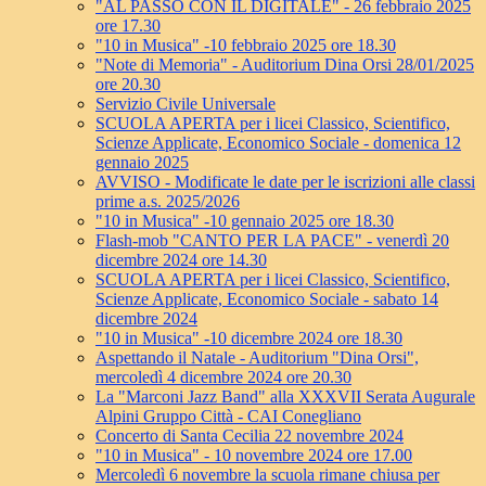
"AL PASSO CON IL DIGITALE" - 26 febbraio 2025
ore 17.30
"10 in Musica" -10 febbraio 2025 ore 18.30
"Note di Memoria" - Auditorium Dina Orsi 28/01/2025
ore 20.30
Servizio Civile Universale
SCUOLA APERTA per i licei Classico, Scientifico,
Scienze Applicate, Economico Sociale - domenica 12
gennaio 2025
AVVISO - Modificate le date per le iscrizioni alle classi
prime a.s. 2025/2026
"10 in Musica" -10 gennaio 2025 ore 18.30
Flash-mob "CANTO PER LA PACE" - venerdì 20
dicembre 2024 ore 14.30
SCUOLA APERTA per i licei Classico, Scientifico,
Scienze Applicate, Economico Sociale - sabato 14
dicembre 2024
"10 in Musica" -10 dicembre 2024 ore 18.30
Aspettando il Natale - Auditorium "Dina Orsi",
mercoledì 4 dicembre 2024 ore 20.30
La "Marconi Jazz Band" alla XXXVII Serata Augurale
Alpini Gruppo Città - CAI Conegliano
Concerto di Santa Cecilia 22 novembre 2024
"10 in Musica" - 10 novembre 2024 ore 17.00
Mercoledì 6 novembre la scuola rimane chiusa per