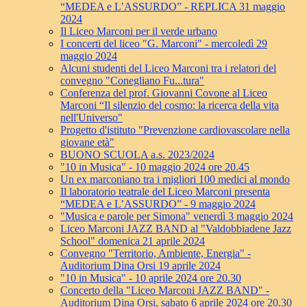
“MEDEA e L’ASSURDO” - REPLICA 31 maggio
2024
Il Liceo Marconi per il verde urbano
I concerti del liceo "G. Marconi" - mercoledì 29
maggio 2024
Alcuni studenti del Liceo Marconi tra i relatori del
convegno "Conegliano Fu...tura"
Conferenza del prof. Giovanni Covone al Liceo
Marconi “Il silenzio del cosmo: la ricerca della vita
nell'Universo"
Progetto d'istituto "Prevenzione cardiovascolare nella
giovane età"
BUONO SCUOLA a.s. 2023/2024
"10 in Musica" - 10 maggio 2024 ore 20.45
Un ex marconiano tra i migliori 100 medici al mondo
Il laboratorio teatrale del Liceo Marconi presenta
“MEDEA e L’ASSURDO” - 9 maggio 2024
"Musica e parole per Simona" venerdì 3 maggio 2024
Liceo Marconi JAZZ BAND al "Valdobbiadene Jazz
School" domenica 21 aprile 2024
Convegno "Territorio, Ambiente, Energia" -
Auditorium Dina Orsi 19 aprile 2024
"10 in Musica" - 10 aprile 2024 ore 20.30
Concerto della "Liceo Marconi JAZZ BAND" -
Auditorium Dina Orsi, sabato 6 aprile 2024 ore 20.30