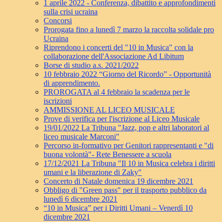
1 aprile 2022 - Conferenza, dibattito e approfondimenti
sulla crisi ucraina
Concorsi
Prorogata fino a lunedì 7 marzo la raccolta solidale pro
Ucraina
Riprendono i concerti del "10 in Musica" con la
collaborazione dell'Associazione Ad Libitum
Borse di studio a.s. 2021/2022
10 febbraio 2022 “Giorno del Ricordo” - Opportunità
di apprendimento.
PROROGATA al 4 febbraio la scadenza per le
iscrizioni
AMMISSIONE AL LICEO MUSICALE
Prove di verifica per l'iscrizione al Liceo Musicale
19/01/2022 La Tribuna "Jazz, pop e altri laboratori al
liceo musicale Marconi"
Percorso in-formativo per Genitori rappresentanti e "di
buona volontà"- Rete Benessere a scuola
17/12/2021 La Tribuna "Il 10 in Musica celebra i diritti
umani e la liberazione di Zaky"
Concerto di Natale domenica 19 dicembre 2021
Obbligo di "Green pass" per il trasporto pubblico da
lunedì 6 dicembre 2021
“10 in Musica” per i Diritti Umani – Venerdì 10
dicembre 2021