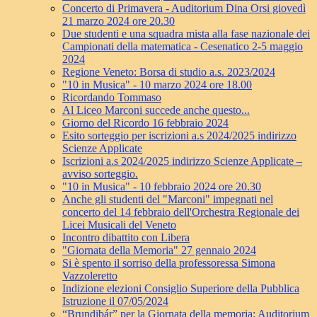
Concerto di Primavera - Auditorium Dina Orsi giovedì
21 marzo 2024 ore 20.30
Due studenti e una squadra mista alla fase nazionale dei
Campionati della matematica - Cesenatico 2-5 maggio
2024
Regione Veneto: Borsa di studio a.s. 2023/2024
"10 in Musica" - 10 marzo 2024 ore 18.00
Ricordando Tommaso
Al Liceo Marconi succede anche questo...
Giorno del Ricordo 16 febbraio 2024
Esito sorteggio per iscrizioni a.s 2024/2025 indirizzo
Scienze Applicate
Iscrizioni a.s 2024/2025 indirizzo Scienze Applicate –
avviso sorteggio.
"10 in Musica" - 10 febbraio 2024 ore 20.30
Anche gli studenti del "Marconi" impegnati nel
concerto del 14 febbraio dell'Orchestra Regionale dei
Licei Musicali del Veneto
Incontro dibattito con Libera
"Giornata della Memoria" 27 gennaio 2024
Si è spento il sorriso della professoressa Simona
Vazzoleretto
Indizione elezioni Consiglio Superiore della Pubblica
Istruzione il 07/05/2024
“Brundibár” per la Giornata della memoria: Auditorium