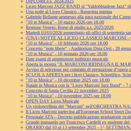
DIPLOMI a.s. 2024/2025
Liceo Marconi JAZZ BAND al "Valdobbiadene Jazz" dom
Una notte al Liceo Classico - Rassegna stampa
Gabriele Bellante ammesso alla gara nazionale dei Camp
"10 in Musica" - 10 marzo 2026 ore 18.00
Regione Veneto: Borse di studio a.s. 2025/2026
Martedi 03/03/2026 pomeriggio gli uffici di segreteria sa
(UNA) NOTTE AL LICEO CLASSICO MARCONI - ven
"10 in Musica" - 10 febbraio 2026 ore 18.00
Concerto "note libere" - Auditorium Dina Orsi - 28 genn
"10 in Musica" - 10 gennaio 2026 ore 18.00
Date esami di ammissione indirizzo musicale
Aperta la mostra "IL MARCONI RIDISEGNA IL MA
Avviso di selezione per contratto di prestazione d’oper
SCUOLA APERTA per i licei Classico, Scientifico, Scie
"10 in Musica" - 10 dicembre 2025 ore 18.00
Natale in Musica con la "Liceo Marconi Jazz Band" - 7
Concerto di Santa Cecilia 22 novembre 2025
"10 in Musica" - 10 novembre 2025 ore 18.00
OPEN DAY Liceo Musicale
Un violoncellista del "Marconi" nell'ORCHESTRA
Il Liceo Marconi partecipa all'European School Sport D
Personale ATA – Decreto pubblicazione graduatorie ricalco
Grande traguardo per Francesco Cardelli ex studente del
ORARIO dal 10 al 13 settembre 2025 - 1^ SETTIMA