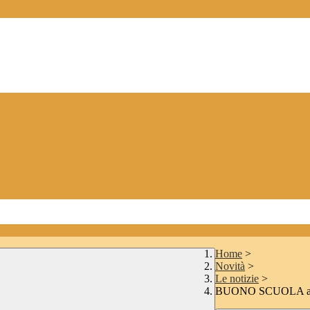
Home
>
Novità
>
Le notizie
>
BUONO SCUOLA a.s