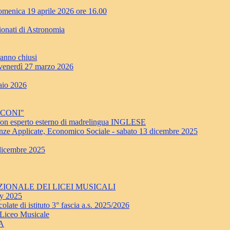
enica 19 aprile 2026 ore 16.00
ionati di Astronomia
ranno chiusi
erdì 27 marzo 2026
aio 2026
RCONI"
a con esperto esterno di madrelingua INGLESE
nze Applicate, Economico Sociale - sabato 13 dicembre 2025
 dicembre 2025
 NAZIONALE DEI LICEI MUSICALI
ay 2025
late di istituto 3° fascia a.s. 2025/2026
 Liceo Musicale
NA