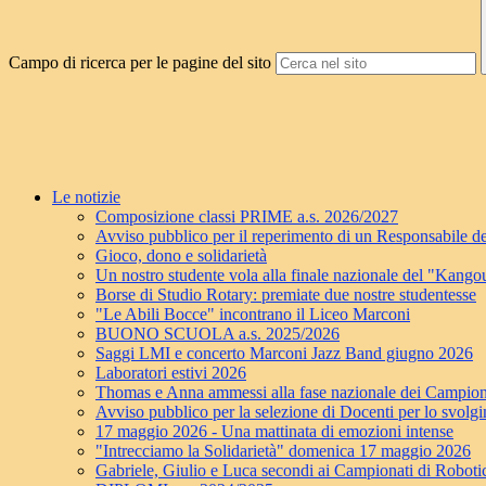
Campo di ricerca per le pagine del sito
Le notizie
Composizione classi PRIME a.s. 2026/2027
Avviso pubblico per il reperimento di un Responsabile de
Gioco, dono e solidarietà
Un nostro studente vola alla finale nazionale del "Kang
Borse di Studio Rotary: premiate due nostre studentesse
"Le Abili Bocce" incontrano il Liceo Marconi
BUONO SCUOLA a.s. 2025/2026
Saggi LMI e concerto Marconi Jazz Band giugno 2026
Laboratori estivi 2026
Thomas e Anna ammessi alla fase nazionale dei Campion
Avviso pubblico per la selezione di Docenti per lo svolgim
17 maggio 2026 - Una mattinata di emozioni intense
"Intrecciamo la Solidarietà" domenica 17 maggio 2026
Gabriele, Giulio e Luca secondi ai Campionati di Roboti