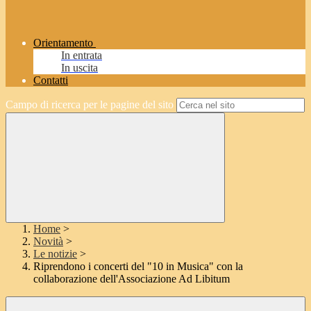
Orientamento
In entrata
In uscita
Contatti
Campo di ricerca per le pagine del sito
Home
>
Novità
>
Le notizie
>
Riprendono i concerti del "10 in Musica" con la
collaborazione dell'Associazione Ad Libitum