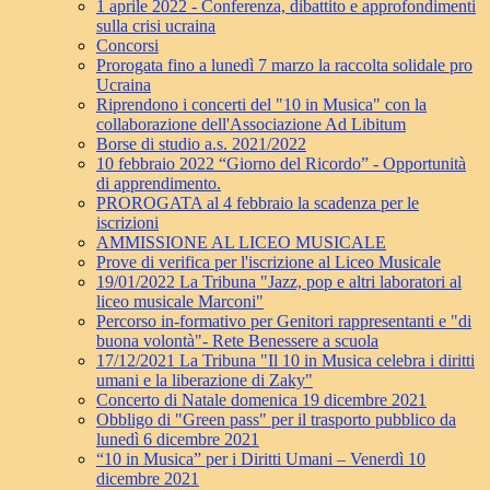
1 aprile 2022 - Conferenza, dibattito e approfondimenti
sulla crisi ucraina
Concorsi
Prorogata fino a lunedì 7 marzo la raccolta solidale pro
Ucraina
Riprendono i concerti del "10 in Musica" con la
collaborazione dell'Associazione Ad Libitum
Borse di studio a.s. 2021/2022
10 febbraio 2022 “Giorno del Ricordo” - Opportunità
di apprendimento.
PROROGATA al 4 febbraio la scadenza per le
iscrizioni
AMMISSIONE AL LICEO MUSICALE
Prove di verifica per l'iscrizione al Liceo Musicale
19/01/2022 La Tribuna "Jazz, pop e altri laboratori al
liceo musicale Marconi"
Percorso in-formativo per Genitori rappresentanti e "di
buona volontà"- Rete Benessere a scuola
17/12/2021 La Tribuna "Il 10 in Musica celebra i diritti
umani e la liberazione di Zaky"
Concerto di Natale domenica 19 dicembre 2021
Obbligo di "Green pass" per il trasporto pubblico da
lunedì 6 dicembre 2021
“10 in Musica” per i Diritti Umani – Venerdì 10
dicembre 2021