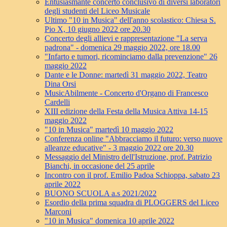
Entusiasmante concerto conclusivo di diversi laboratori
degli studenti del Liceo Musicale
Ultimo "10 in Musica" dell'anno scolastico: Chiesa S.
Pio X, 10 giugno 2022 ore 20.30
Concerto degli allievi e rappresentazione "La serva
padrona" - domenica 29 maggio 2022, ore 18.00
"Infarto e tumori, ricominciamo dalla prevenzione" 26
maggio 2022
Dante e le Donne: martedì 31 maggio 2022, Teatro
Dina Orsi
MusicAbilmente - Concerto d'Organo di Francesco
Cardelli
XIII edizione della Festa della Musica Attiva 14-15
maggio 2022
"10 in Musica" martedì 10 maggio 2022
Conferenza online "Abbracciamo il futuro: verso nuove
alleanze educative" - 3 maggio 2022 ore 20.30
Messaggio del Ministro dell'Istruzione, prof. Patrizio
Bianchi, in occasione del 25 aprile
Incontro con il prof. Emilio Padoa Schioppa, sabato 23
aprile 2022
BUONO SCUOLA a.s 2021/2022
Esordio della prima squadra di PLOGGERS del Liceo
Marconi
"10 in Musica" domenica 10 aprile 2022