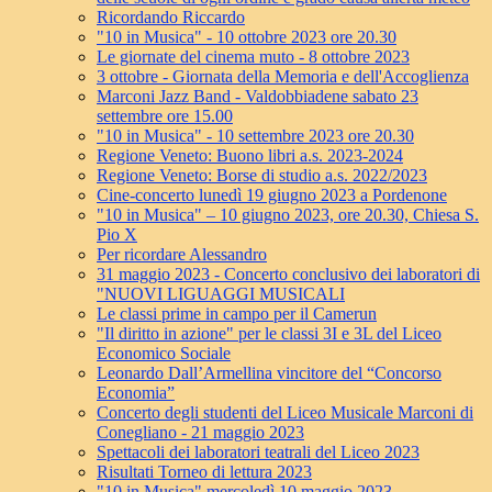
Ricordando Riccardo
"10 in Musica" - 10 ottobre 2023 ore 20.30
Le giornate del cinema muto - 8 ottobre 2023
3 ottobre - Giornata della Memoria e dell'Accoglienza
Marconi Jazz Band - Valdobbiadene sabato 23
settembre ore 15.00
"10 in Musica" - 10 settembre 2023 ore 20.30
Regione Veneto: Buono libri a.s. 2023-2024
Regione Veneto: Borse di studio a.s. 2022/2023
Cine-concerto lunedì 19 giugno 2023 a Pordenone
"10 in Musica" – 10 giugno 2023, ore 20.30, Chiesa S.
Pio X
Per ricordare Alessandro
31 maggio 2023 - Concerto conclusivo dei laboratori di
"NUOVI LIGUAGGI MUSICALI
Le classi prime in campo per il Camerun
"Il diritto in azione" per le classi 3I e 3L del Liceo
Economico Sociale
Leonardo Dall’Armellina vincitore del “Concorso
Economia”
Concerto degli studenti del Liceo Musicale Marconi di
Conegliano - 21 maggio 2023
Spettacoli dei laboratori teatrali del Liceo 2023
Risultati Torneo di lettura 2023
"10 in Musica" mercoledì 10 maggio 2023