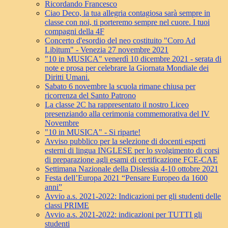
Ricordando Francesco
Ciao Deco, la tua allegria contagiosa sarà sempre in
classe con noi, ti porteremo sempre nel cuore. I tuoi
compagni della 4F
Concerto d'esordio del neo costituito "Coro Ad
Libitum" - Venezia 27 novembre 2021
"10 in MUSICA" venerdì 10 dicembre 2021 - serata di
note e prosa per celebrare la Giornata Mondiale dei
Diritti Umani.
Sabato 6 novembre la scuola rimane chiusa per
ricorrenza del Santo Patrono
La classe 2C ha rappresentato il nostro Liceo
presenziando alla cerimonia commemorativa del IV
Novembre
"10 in MUSICA" - Si riparte!
Avviso pubblico per la selezione di docenti esperti
esterni di lingua INGLESE per lo svolgimento di corsi
di preparazione agli esami di certificazione FCE-CAE
Settimana Nazionale della Dislessia 4-10 ottobre 2021
Festa dell’Europa 2021 “Pensare Europeo da 1600
anni”
Avvio a.s. 2021-2022: Indicazioni per gli studenti delle
classi PRIME
Avvio a.s. 2021-2022: indicazioni per TUTTI gli
studenti