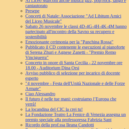
Al Liceo Marconi anche musica jazz, pop-rock, tango e
cantautorato
Presepe
Concerti di Natale: Associazione "Ad Libitum Amici
del Liceo Musicale"
Sabato 26 novembre le classi 4D-4G-4H-4K-4M hanno
partecipato all'incontro della Savno su recupero e
sostenibilità
Emozionante cerimonia per la "Panchina Rossa"
Pubblicato il CD contenente le esecuzioni al pianoforte
di Serena Zhuri e Agnese Zanetti - "Premio Remo
Vinciguerra"
Concerto in onore di Santa Cecilia - 22 novembre ore
18.00 - Auditorium Dina Orsi
Avviso pubblico di selezione per incarico di docente
esperto
"4 novembre - Festa dell'Unità Nazionale e delle Forze
Armate"
Ciao Alessandro
Il futuro è nelle tue mani: costruiamo l’Europa che
verrà!
La locandina del CIC la crei tu!
La Fondazione Teatro La Fenice di Venezia assegna un
premio speciale alla professoressa Fabrizia Sant
Ricordo della prof.ssa Ileana Candotti