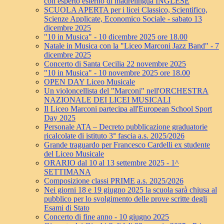
con esperto esterno di madrelingua INGLESE
SCUOLA APERTA per i licei Classico, Scientifico,
Scienze Applicate, Economico Sociale - sabato 13
dicembre 2025
"10 in Musica" - 10 dicembre 2025 ore 18.00
Natale in Musica con la "Liceo Marconi Jazz Band" - 7
dicembre 2025
Concerto di Santa Cecilia 22 novembre 2025
"10 in Musica" - 10 novembre 2025 ore 18.00
OPEN DAY Liceo Musicale
Un violoncellista del "Marconi" nell'ORCHESTRA
NAZIONALE DEI LICEI MUSICALI
Il Liceo Marconi partecipa all'European School Sport
Day 2025
Personale ATA – Decreto pubblicazione graduatorie
ricalcolate di istituto 3° fascia a.s. 2025/2026
Grande traguardo per Francesco Cardelli ex studente
del Liceo Musicale
ORARIO dal 10 al 13 settembre 2025 - 1^
SETTIMANA
Composizione classi PRIME a.s. 2025/2026
Nei giorni 18 e 19 giugno 2025 la scuola sarà chiusa al
pubblico per lo svolgimento delle prove scritte degli
Esami di Stato
Concerto di fine anno - 10 giugno 2025