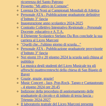
ricorrenza del Santo Patrono
Progetto "Mi attivo in Comune"
Lorenza De Noni ai Campionati Mondiali di Atletica
Personale ATA - Pubblicazione graduatorie definitive
d’Istituto 3° fascia
Inaugurazione anno scolastico 2024-2025
Contratto Collettivo Integrativo Regionale – Personale
Docente, educativo e A.T.A.
Il Dirigente Scolastico Stefano Da Ros conclude la sua
carriera al Liceo Marconi
"Quelli che...l'ultimo giorno di scuola..."
Personale ATA - Pubblicazione graduatorie provvisorie
d’Istituto 3° fascia
Nei giorni 19 e 20 giugno 2024 la scuola sarà chiusa al
pubblico
La musica degli studenti del Liceo Musicale tra gli
affreschi quattrocenteschi della chiesa di San Biagio di
Baver
Grazie, grazie, grazie!
Music Concert - Jazz, Pop-Rock, Tango e Cantautorato
- 4 giugno 2024 ore 20.45
Indizione della procedura di aggiornamento delle
graduatorie di circolo e di istituto di terza fascia -
Triennio 2024-2027
Il laboratorio teatrale del Liceo Marconi presenta