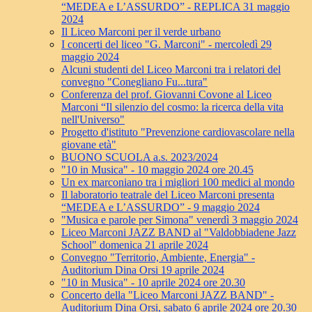
“MEDEA e L’ASSURDO” - REPLICA 31 maggio
2024
Il Liceo Marconi per il verde urbano
I concerti del liceo "G. Marconi" - mercoledì 29
maggio 2024
Alcuni studenti del Liceo Marconi tra i relatori del
convegno "Conegliano Fu...tura"
Conferenza del prof. Giovanni Covone al Liceo
Marconi “Il silenzio del cosmo: la ricerca della vita
nell'Universo"
Progetto d'istituto "Prevenzione cardiovascolare nella
giovane età"
BUONO SCUOLA a.s. 2023/2024
"10 in Musica" - 10 maggio 2024 ore 20.45
Un ex marconiano tra i migliori 100 medici al mondo
Il laboratorio teatrale del Liceo Marconi presenta
“MEDEA e L’ASSURDO” - 9 maggio 2024
"Musica e parole per Simona" venerdì 3 maggio 2024
Liceo Marconi JAZZ BAND al "Valdobbiadene Jazz
School" domenica 21 aprile 2024
Convegno "Territorio, Ambiente, Energia" -
Auditorium Dina Orsi 19 aprile 2024
"10 in Musica" - 10 aprile 2024 ore 20.30
Concerto della "Liceo Marconi JAZZ BAND" -
Auditorium Dina Orsi, sabato 6 aprile 2024 ore 20.30