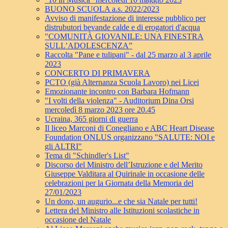
BUONO SCUOLA a.s. 2022/2023
Avviso di manifestazione di interesse pubblico per
distrubutori bevande calde e di erogatori d'acqua
"COMUNITÀ GIOVANILE: UNA FINESTRA
SULL’ADOLESCENZA”
Raccolta "Pane e tulipani" - dal 25 marzo al 3 aprile
2023
CONCERTO DI PRIMAVERA
PCTO (già Alternanza Scuola Lavoro) nei Licei
Emozionante incontro con Barbara Hofmann
"I volti della violenza" - Auditorium Dina Orsi
mercoledì 8 marzo 2023 ore 20.45
Ucraina, 365 giorni di guerra
Il liceo Marconi di Conegliano e ABC Heart Disease
Foundation ONLUS organizzano "SALUTE: NOI e
gli ALTRI"
Tema di "Schindler's List"
Discorso del Ministro dell’Istruzione e del Merito
Giuseppe Valditara al Quirinale in occasione delle
celebrazioni per la Giornata della Memoria del
27/01/2023
Un dono, un augurio...e che sia Natale per tutti!
Lettera del Ministro alle Istituzioni scolastiche in
occasione del Natale