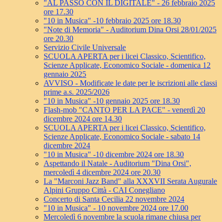
"AL PASSO CON IL DIGITALE" - 26 febbraio 2025
ore 17.30
"10 in Musica" -10 febbraio 2025 ore 18.30
"Note di Memoria" - Auditorium Dina Orsi 28/01/2025
ore 20.30
Servizio Civile Universale
SCUOLA APERTA per i licei Classico, Scientifico,
Scienze Applicate, Economico Sociale - domenica 12
gennaio 2025
AVVISO - Modificate le date per le iscrizioni alle classi
prime a.s. 2025/2026
"10 in Musica" -10 gennaio 2025 ore 18.30
Flash-mob "CANTO PER LA PACE" - venerdì 20
dicembre 2024 ore 14.30
SCUOLA APERTA per i licei Classico, Scientifico,
Scienze Applicate, Economico Sociale - sabato 14
dicembre 2024
"10 in Musica" -10 dicembre 2024 ore 18.30
Aspettando il Natale - Auditorium "Dina Orsi",
mercoledì 4 dicembre 2024 ore 20.30
La "Marconi Jazz Band" alla XXXVII Serata Augurale
Alpini Gruppo Città - CAI Conegliano
Concerto di Santa Cecilia 22 novembre 2024
"10 in Musica" - 10 novembre 2024 ore 17.00
Mercoledì 6 novembre la scuola rimane chiusa per