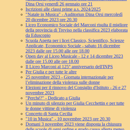
Dina Orsi venerdì 26 gennaio ore 21
Iscrizioni alle classi prime a.s. 2024/2025
"Natale in Musica" - Auditoriun Dina Orsi mercoledì
20 dicembre 2023 ore 20.30
Liceo Economico Sociale del Marconi risulta il migliore
della provincia di Treviso nella classifica 2023 elaborata
da Eduscopio
Scuola Aperta per i licei Classico, Scientifico, Scienze
Applicate, Economico Sociale - sabato 16 dicembre
2023 dalle ore 15.00 alle ore 18.00
Open day al Liceo Musicale - 12 e 14 dicembre 2023
dalle ore 15.00 alle ore 18.00
Il Liceo Marconi al 125° anniversario dell'INPS
Per Giulia e per tutte le altre
25 novembre 2023 - Giornata internazionale per
l’eliminazione della violenza sulle donne
Elezioni per il rinnovo del Consiglio d'Istituto - 26 e 27
novembre 2023
"Perché?" - Dedicato a Giulia
Un minuto di silenzio per Giulia Cecchettin e per tutte
le donne vittime di violenza
Concerto di Santa Cecilia
"10 in Musica" - 10 novembre 2023 ore 20.30
Domani 3 novembre 2023 viene disposta la chiusura
delle scuole di ogni ordine e grado causa allerta meteo