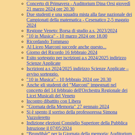
Concerto di Primavera - Auditorium Dina Orsi giovedì
21 marzo 2024 ore 20.30
Due studenti e una squadra mista alla fase nazionale dei
Campionati della matematica - Cesenatico 2-5 maggio
2024
Regione Veneto: Borsa di studio a.s. 2023/2024
"10 in Musica" - 10 marzo 2024 ore 18.00
Ricordando Tommaso
Al Liceo Marconi succede anche questo...
Giorno del Ricordo 16 febbraio 2024
Esito sorteggio per iscrizioni a.s 2024/2025 indirizzo
Scienze Applicate
Iscrizioni a.s 2024/2025 indirizzo Scienze Applicate –
avviso sorteggio.
"10 in Musica" - 10 febbraio 2024 ore 20.30
Anche gli studenti del "Marconi" impegnati nel
concerto del 14 febbraio dell'Orchestra Regionale dei
Licei Musicali del Veneto
Incontro dibattito con Libera
"Giornata della Memoria" 27 gennaio 2024
Si è spento il sorriso della professoressa Simona
Vazzoleretto
Indizione elezioni Consiglio Superiore della Pubblica
Istruzione il 07/05/2024
“Brundibár” per la Giornata della memoria: Auditorium