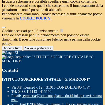
In questa schermata è possibile scegliere quali cookie consentire.
I cookie necessari sono quelli che consentono il funzionamento della
piattaforma e non è possibile disabilitarli.
Per conoscere quali sono i cookie necessari al funzionamento potete
visionare la
COOKIE POLICY
.
Cookie necessari per il funzionamento
I cookie necessari per il funzionamento non possono essere
disabilitati. È possibile consultare l'elenco nella pagina della cookie
policy.
Accetta tutti
Salva le preferenze
ISTITUTO SUPERIORE STATALE “G.
MARCONI”
Contatti
ISTITUTO SUPERIORE STATALE “G. MARCONI”
Via J.F. Kennedy, 12 – 31015 CONEGLIANO (TV)
Tel:
0438.411143 - 415550
Email:
segreteria@liceoconegliano.edu.it
Link per inviare una
mail
PEC:
tvis00200g@pec.istruzione.it
Link per inviare una mail