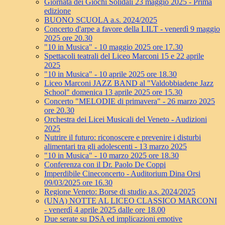
Giornata dei Giochi Solidali 23 maggio 2025 - Prima
edizione
BUONO SCUOLA a.s. 2024/2025
Concerto d'arpe a favore della LILT - venerdì 9 maggio
2025 ore 20.30
"10 in Musica" - 10 maggio 2025 ore 17.30
Spettacoli teatrali del Liceo Marconi 15 e 22 aprile
2025
"10 in Musica" - 10 aprile 2025 ore 18.30
Liceo Marconi JAZZ BAND al "Valdobbiadene Jazz
School" domenica 13 aprile 2025 ore 15.30
Concerto "MELODIE di primavera" - 26 marzo 2025
ore 20.30
Orchestra dei Licei Musicali del Veneto - Audizioni
2025
Nutrire il futuro: riconoscere e prevenire i disturbi
alimentari tra gli adolescenti - 13 marzo 2025
"10 in Musica" - 10 marzo 2025 ore 18.30
Conferenza con il Dr. Paolo De Coppi
Imperdibile Cineconcerto - Auditorium Dina Orsi
09/03/2025 ore 16.30
Regione Veneto: Borse di studio a.s. 2024/2025
(UNA) NOTTE AL LICEO CLASSICO MARCONI
- venerdì 4 aprile 2025 dalle ore 18.00
Due serate su DSA ed implicazioni emotive