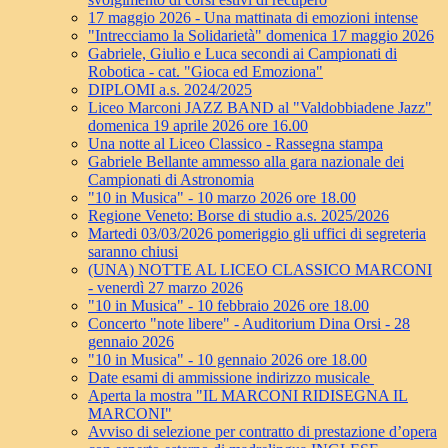
17 maggio 2026 - Una mattinata di emozioni intense
"Intrecciamo la Solidarietà" domenica 17 maggio 2026
Gabriele, Giulio e Luca secondi ai Campionati di
Robotica - cat. "Gioca ed Emoziona"
DIPLOMI a.s. 2024/2025
Liceo Marconi JAZZ BAND al "Valdobbiadene Jazz"
domenica 19 aprile 2026 ore 16.00
Una notte al Liceo Classico - Rassegna stampa
Gabriele Bellante ammesso alla gara nazionale dei
Campionati di Astronomia
"10 in Musica" - 10 marzo 2026 ore 18.00
Regione Veneto: Borse di studio a.s. 2025/2026
Martedi 03/03/2026 pomeriggio gli uffici di segreteria
saranno chiusi
(UNA) NOTTE AL LICEO CLASSICO MARCONI
- venerdì 27 marzo 2026
"10 in Musica" - 10 febbraio 2026 ore 18.00
Concerto "note libere" - Auditorium Dina Orsi - 28
gennaio 2026
"10 in Musica" - 10 gennaio 2026 ore 18.00
Date esami di ammissione indirizzo musicale
Aperta la mostra "IL MARCONI RIDISEGNA IL
MARCONI"
Avviso di selezione per contratto di prestazione d’opera