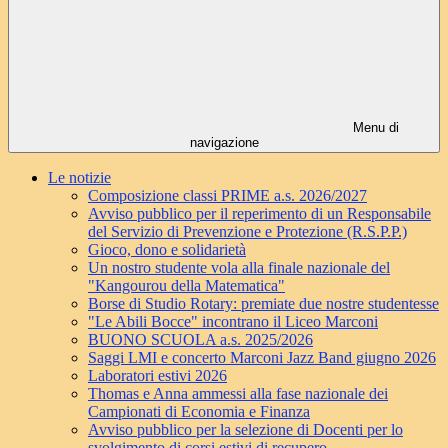
Menu di
navigazione
Le notizie
Composizione classi PRIME a.s. 2026/2027
Avviso pubblico per il reperimento di un Responsabile
del Servizio di Prevenzione e Protezione (R.S.P.P.)
Gioco, dono e solidarietà
Un nostro studente vola alla finale nazionale del
"Kangourou della Matematica"
Borse di Studio Rotary: premiate due nostre studentesse
"Le Abili Bocce" incontrano il Liceo Marconi
BUONO SCUOLA a.s. 2025/2026
Saggi LMI e concerto Marconi Jazz Band giugno 2026
Laboratori estivi 2026
Thomas e Anna ammessi alla fase nazionale dei
Campionati di Economia e Finanza
Avviso pubblico per la selezione di Docenti per lo
svolgimento di corsi estivi di recupero