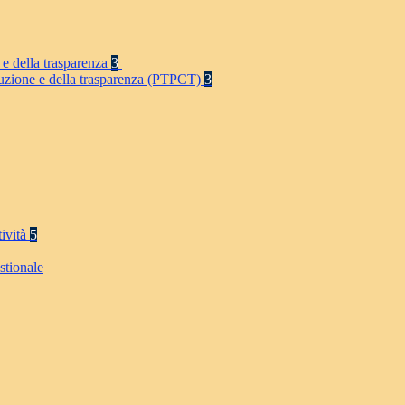
 e della trasparenza
3
rruzione e della trasparenza (PTPCT)
3
tività
5
stionale