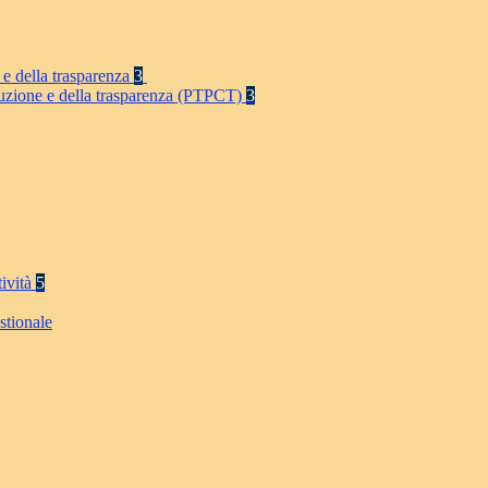
 e della trasparenza
3
rruzione e della trasparenza (PTPCT)
3
tività
5
stionale