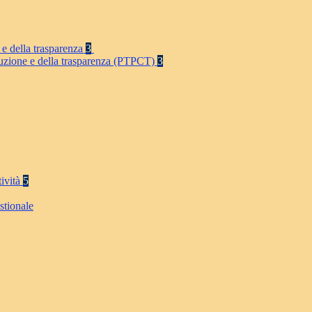
 e della trasparenza
3
rruzione e della trasparenza (PTPCT)
3
tività
5
stionale