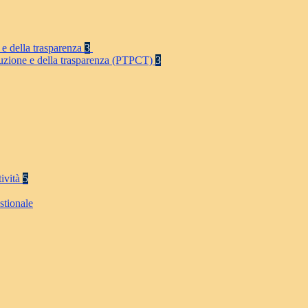
 e della trasparenza
3
rruzione e della trasparenza (PTPCT)
3
tività
5
stionale