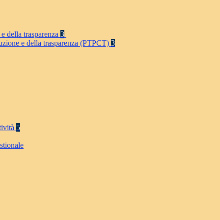
 e della trasparenza
3
rruzione e della trasparenza (PTPCT)
3
tività
5
stionale