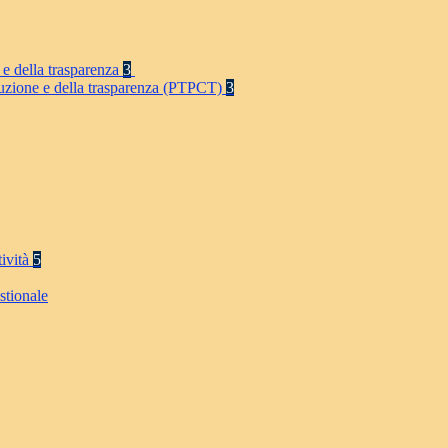
 e della trasparenza
3
rruzione e della trasparenza (PTPCT)
3
tività
5
stionale